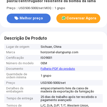
pasta/centrifugador resistente da bomba da lama
Preço：USD500-5000/set
MOQ：1 grupo
Melhor preço
Conversar Agora
Descrição De Produto
Lugar de origem
Sichuan, China
Marca
horizontal-slurrypump.com
Certificação
ISO9001
Número do modelo
OEM
Documento
Folheto PDF do produto
Quantidade de
1 grupo
ordem mínima
Preço
USD500-5000/set
Detalhes da
empacotamento livre da caixa de
embalagem
madeira da exportação da fumigação
25 dias de trabalho após ter recebido o
Tempo de entrega
pagamento avançado
Termos de
L/C, D/A, D/P, T/T, Western Union,