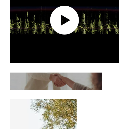
Show de RV
Sobre nós
Tour pela Fábrica
Controle de Qualidade
entre em contato conosco
Notícias
Todos os casos
Blog
Conversar Agora
Ecer