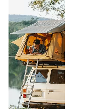
Bomba horizontal da pasta
Bomba vertical da pasta
Bomba centrífuga da pasta
Bomba resistente da pasta
bomba de calor do nascente de água
Bomba de calor de Hydronic
bomba de calor da piscina
bomba de calor de alta temperatura
bomba centrífuga de vários estágios