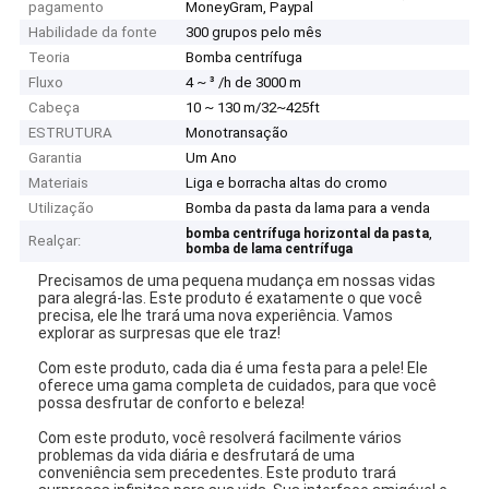
pagamento
MoneyGram, Paypal
Habilidade da fonte
300 grupos pelo mês
Teoria
Bomba centrífuga
Fluxo
4 ~ ³ /h de 3000 m
Cabeça
10 ~ 130 m/32~425ft
ESTRUTURA
Monotransação
Garantia
Um Ano
Materiais
Liga e borracha altas do cromo
Utilização
Bomba da pasta da lama para a venda
,
bomba centrífuga horizontal da pasta
Realçar:
bomba de lama centrífuga
Precisamos de uma pequena mudança em nossas vidas
para alegrá-las. Este produto é exatamente o que você
precisa, ele lhe trará uma nova experiência. Vamos
explorar as surpresas que ele traz!
Com este produto, cada dia é uma festa para a pele! Ele
oferece uma gama completa de cuidados, para que você
possa desfrutar de conforto e beleza!
Com este produto, você resolverá facilmente vários
problemas da vida diária e desfrutará de uma
conveniência sem precedentes. Este produto trará