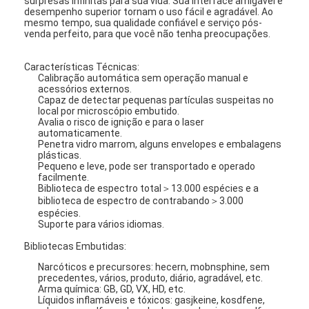
surpresas infinitas para sua vida. Sua interface amigável e
desempenho superior tornam o uso fácil e agradável. Ao
mesmo tempo, sua qualidade confiável e serviço pós-
venda perfeito, para que você não tenha preocupações.
Características Técnicas:
Calibração automática sem operação manual e
acessórios externos.
Capaz de detectar pequenas partículas suspeitas no
local por microscópio embutido.
Avalia o risco de ignição e para o laser
automaticamente.
Penetra vidro marrom, alguns envelopes e embalagens
plásticas.
Pequeno e leve, pode ser transportado e operado
facilmente.
Biblioteca de espectro total＞13.000 espécies e a
biblioteca de espectro de contrabando＞3.000
espécies.
Suporte para vários idiomas.
Bibliotecas Embutidas:
Narcóticos e precursores: hecern, mobnsphine, sem
precedentes, vários, produto, diário, agradável, etc.
Arma química: GB, GD, VX, HD, etc.
Líquidos inflamáveis e tóxicos: gasjkeine, kosdfene,