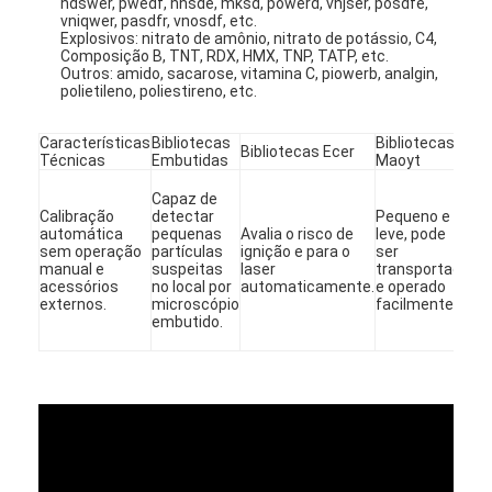
ndswer, pwedf, nnsde, mksd, powerd, vnjser, posdfe,
vniqwer, pasdfr, vnosdf, etc.
Explosivos: nitrato de amônio, nitrato de potássio, C4,
Composição B, TNT, RDX, HMX, TNP, TATP, etc.
Outros: amido, sacarose, vitamina C, piowerb, analgin,
polietileno, poliestireno, etc.
Características
Bibliotecas
Bibliotecas
Bi
Bibliotecas Ecer
Técnicas
Embutidas
Maoyt
UC
Bi
es
Capaz de
to
Calibração
detectar
Pequeno e
automática
pequenas
Avalia o risco de
leve, pode
13
sem operação
partículas
ignição e para o
ser
es
manual e
suspeitas
laser
transportado
bi
acessórios
no local por
automaticamente.
e operado
es
externos.
microscópio
facilmente.
co
embutido.
＞3
es
casa
produtos
Vídeos