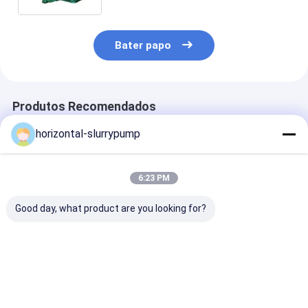
Bater papo
Produtos Recomendados
horizontal-slurrypump
6:23 PM
Good day, what product are you looking for?
Bomba de alta
O metal que alinha a
A bomba/água
pressão de
areia horizontal da
esgoto horizo
encaixotamento
bomba da pasta
resistentes
dobro da pasta,
experimentou a lama
centrífugas da
bomba centrífuga da
de alta pressão que
enlameia a bom
Melhor preço
Melhor preço
Melhor pr
lama da bomba de
seca
/h de 300 m
lama da sução do fim