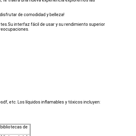
 te traerá una nueva experiencia exploremos las
disfrutar de comodidad y belleza!
es.Su interfaz fácil de usar y su rendimiento superior
preocupaciones.
df, etc. Los líquidos inflamables y tóxicos incluyen:
 bibliotecas de