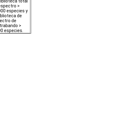
iblioteca total
espectro >
000 especies y
iblioteca de
ectro de
trabando >
00 especies.