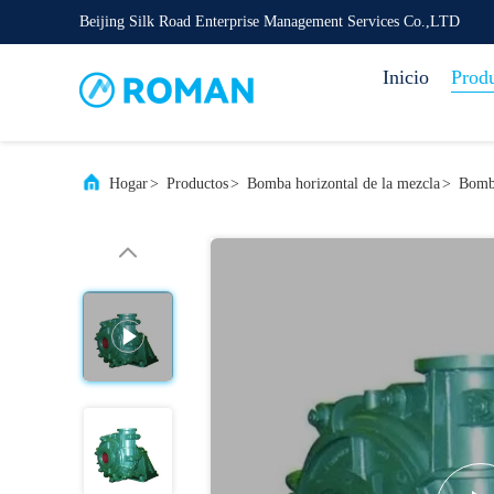
Beijing Silk Road Enterprise Management Services Co.,LTD
Inicio
Prod
Hogar
>
Productos
>
Bomba horizontal de la mezcla
>
Bomba