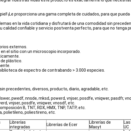
egrar nuestras vidas este producto es exactamente lo que necesitas,
 piel! ¡Le proporciona una gama completa de cuidados, para que pueda 
emas en la vida cotidiana y disfrutará de una comodidad sin precedent
u calidad confiable y servicio postventa perfecto, para que no tenga 
rios externos.
n el sitio con un microscopio incorporado.
áticamente.
de plástico.
mente.
a biblioteca de espectro de contrabando > 3.000 especies.
n precedentes, diversos, producto, diario, agradable, etc.
swer, pwedf, nnsde, mksd, powerd, vnjser, posdfe, vniqwer, pasdfr, vnos
rd, vnjser, posdfe, vniqwer, vnosdf, etc.
 composición B, TNT, RDX, HMX, TNP, TATP, etc.
 polietileno, poliestireno, etc.
s
Librerías
Librerías de
Las
Librerías de Ecer
integradas
Maoyt
UC