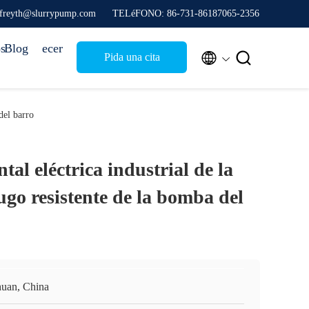
effreyth@slurrypump.com
TELéFONO: 86-731-86187065-2356
s
Blog
ecer


Pida una cita
del barro
al eléctrica industrial de la
ugo resistente de la bomba del
huan, China