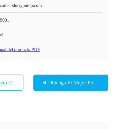
izontal-slurrypump.com
9001
M
ual del producto PDF
acto Con
Obtenga El Mejor Precio