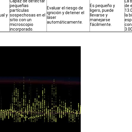
Capaz de detectar
La b
pequeñas
Es pequeño y
de 
Evaluar el riesgo de
partículas
ligero, puede
13.
ignición y detener el
al y
sospechosas en el
llevarse y
la b
láser
sitio con un
manejarse
esp
automáticamente.
microscopio
fácilmente.
con
incorporado.
3.0