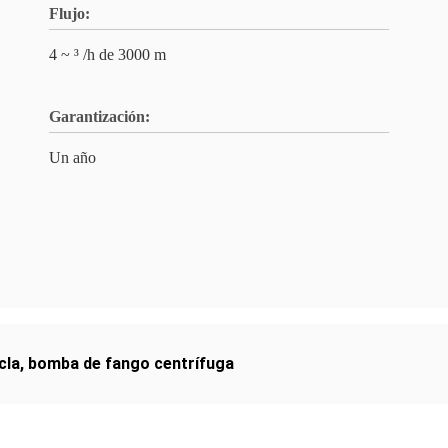
Flujo:
4 ~ ³ /h de 3000 m
Garantización:
Un año
cla
,
bomba de fango centrífuga