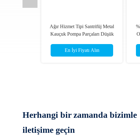
Ağır Hizmet Tipi Santrifüj Metal
%
Kauçuk Pompa Parçaları Düşük
O
Güç Tüketimi AH HH
K
En İyi Fiyatı Alın
Herhangi bir zamanda bizimle
iletişime geçin