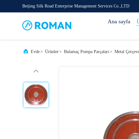
Beijing Silk Road Enterprise Management Services Co.,LTD
Ana sayfa
Ü
Evde
>
Ürünler
>
Bulamaç Pompa Parçaları
>
Metal Çerçev