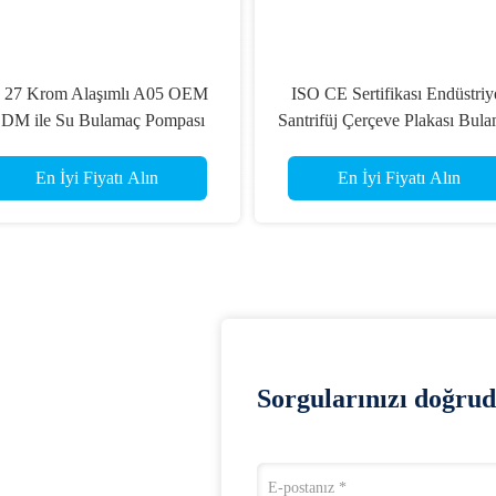
 27 Krom Alaşımlı A05 OEM
ISO CE Sertifikası Endüstriy
DM ile Su Bulamaç Pompası
Santrifüj Çerçeve Plakası Bul
apak Çerçevesi Plaka Astarı
Pompa Parçaları
En İyi Fiyatı Alın
En İyi Fiyatı Alın
Sorgularınızı doğrud