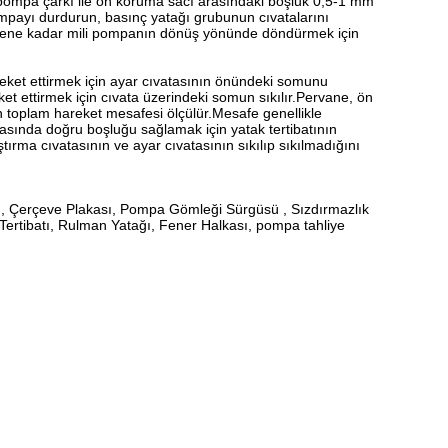
 pompa çarkı ile ön koruma sacı arasındaki boşluk 0,5-1 mm
pompayı durdurun, basınç yatağı grubunun cıvatalarını
tünene kadar mili pompanın dönüş yönünde döndürmek için
areket ettirmek için ayar cıvatasının önündeki somunu
et ettirmek için cıvata üzerindeki somun sıkılır.Pervane, ön
tının toplam hareket mesafesi ölçülür.Mesafe genellikle
 arasında doğru boşluğu sağlamak için yatak tertibatının
ma cıvatasının ve ayar cıvatasının sıkılıp sıkılmadığını
 , Çerçeve Plakası, Pompa Gömleği Sürgüsü , Sızdırmazlık
 Tertibatı, Rulman Yatağı, Fener Halkası, pompa tahliye