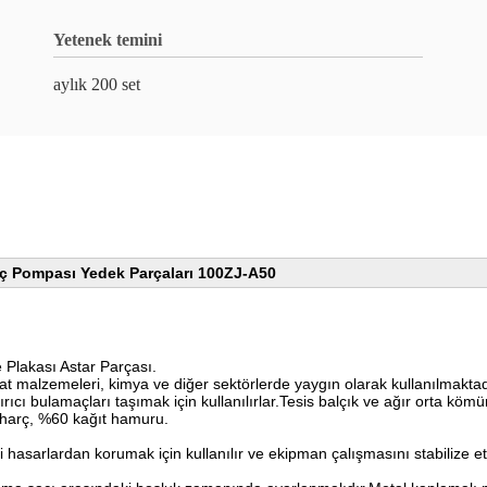
Yetenek temini
aylık 200 set
aç Pompası Yedek Parçaları 100ZJ-A50
 Plakası Astar Parçası.
at malzemeleri, kimya ve diğer sektörlerde yaygın olarak kullanılmaktadır
rıcı bulamaçları taşımak için kullanılırlar.Tesis balçık ve ağır orta köm
 harç, %60 kağıt hamuru.
hasarlardan korumak için kullanılır ve ekipman çalışmasını stabilize e