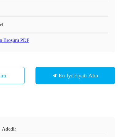
M
n Broşürü PDF
şim
En İyi Fiyatı Alın
Adedi: