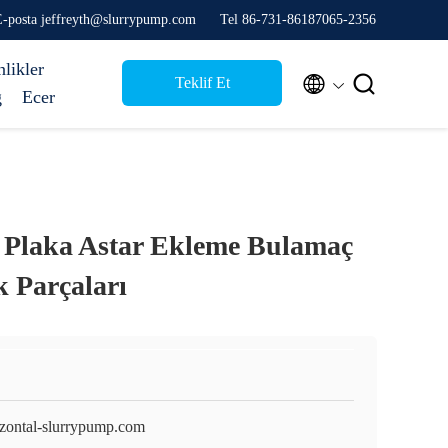
E-posta jeffreyth@slurrypump.com
Tel 86-731-86187065-2356
nlikler


Teklif Et
g
Ecer
 Plaka Astar Ekleme Bulamaç
 Parçaları
izontal-slurrypump.com