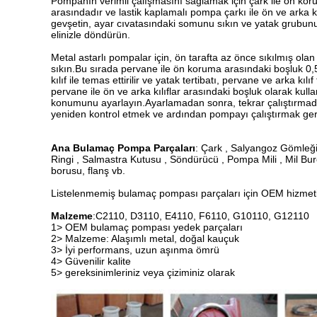
Pompanın verimli çalışmasını sağlamak için çark ile ön ko
arasındadır ve lastik kaplamalı pompa çarkı ile ön ve arka 
gevşetin, ayar cıvatasındaki somunu sıkın ve yatak grubu
elinizle döndürün.
Metal astarlı pompalar için, ön tarafta az önce sıkılmış ol
sıkın.Bu sırada pervane ile ön koruma arasındaki boşluk 0,5
kılıf ile temas ettirilir ve yatak tertibatı, pervane ve arka k
pervane ile ön ve arka kılıflar arasındaki boşluk olarak kulla
konumunu ayarlayın.Ayarlamadan sonra, tekrar çalıştırmadan
yeniden kontrol etmek ve ardından pompayı çalıştırmak ger
Ana Bulamaç Pompa Parçaları
: Çark , Salyangoz Gömleği
Ringi , Salmastra Kutusu , Söndürücü , Pompa Mili , Mil Bur
borusu, flanş vb.
Listelenmemiş bulamaç pompası parçaları için OEM hizmeti 
Malzeme
:C2110, D3110, E4110, F6110, G10110, G12110
1> OEM bulamaç pompası yedek parçaları
2> Malzeme: Alaşımlı metal, doğal kauçuk
3> İyi performans, uzun aşınma ömrü
4> Güvenilir kalite
5> gereksinimleriniz veya çiziminiz olarak