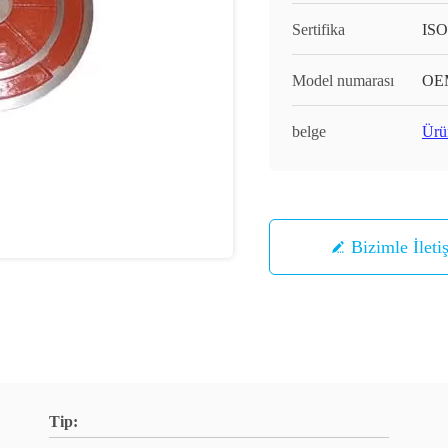
Sertifika
ISO
Model numarası
OE
belge
Ürü
Bizimle İleti
Tip: