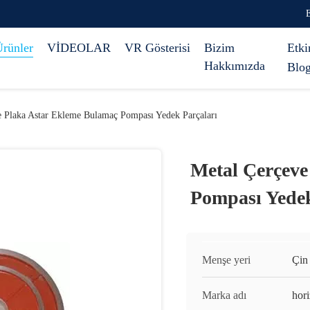
rünler
VİDEOLAR
VR Gösterisi
Bizim
Etki
Hakkımızda
Blo
e Plaka Astar Ekleme Bulamaç Pompası Yedek Parçaları
Metal Çerçeve
Pompası Yedek
Menşe yeri
Çin
Marka adı
hor