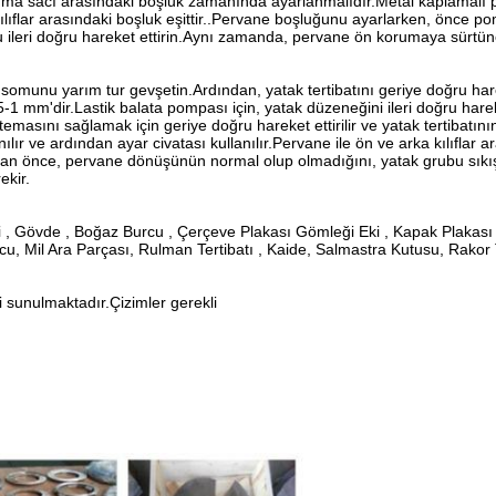
ruma sacı arasındaki boşluk zamanında ayarlanmalıdır.Metal kaplamalı
kılıflar arasındaki boşluk eşittir..Pervane boşluğunu ayarlarken, önce 
nu ileri doğru hareket ettirin.Aynı zamanda, pervane ön korumaya sür
an somunu yarım tur gevşetin.Ardından, yatak tertibatını geriye doğru h
-1 mm'dir.Lastik balata pompası için, yatak düzeneğini ileri doğru harek
ılıf temasını sağlamak için geriye doğru hareket ettirilir ve yatak tertiba
nılır ve ardından ayar civatası kullanılır.Pervane ile ön ve arka kılıflar
 önce, pervane dönüşünün normal olup olmadığını, yatak grubu sıkıştır
ekir.
 , Gövde , Boğaz Burcu , Çerçeve Plakası Gömleği Eki , Kapak Plakası
cu, Mil Ara Parçası, Rulman Tertibatı , Kaide, Salmastra Kutusu, Rakor
sunulmaktadır.Çizimler gerekli