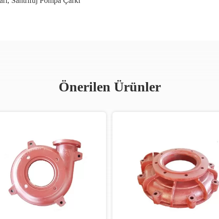
arı
,
Santrifüj Pompa Çarkı
Önerilen Ürünler