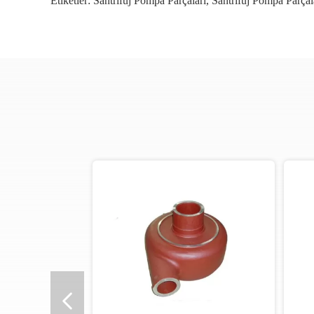
Etiketler:
Santrifüj Pompa Parçaları
,
Santrifüj Pompa Parçal