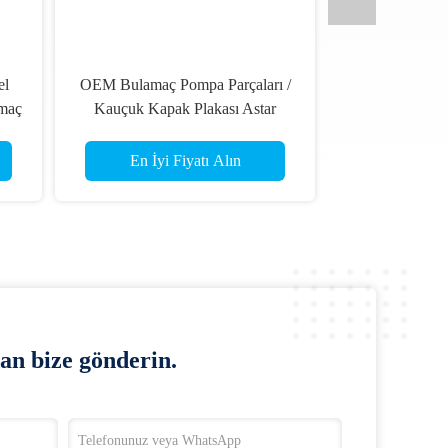
el
OEM Bulamaç Pompa Parçaları /
amaç
Kauçuk Kapak Plakası Astar
Pompası Ekleme ISO Fundable
En İyi Fiyatı Alın
an bize gönderin.