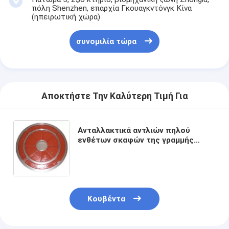
κάθετη φυγοκεντρική αντλία
πόλη Shenzhen, επαρχία Γκουαγκντόνγκ Κίνα
(ηπειρωτική χώρα)
οριζόντια φυγοκεντρική αντλία
συνομιλία τώρα
Μέρη αντλιών πηλού
Αποκτήστε Την Καλύτερη Τιμή Για
Ανταλλακτικά αντλιών πηλού
ενθέτων σκαφών της γραμμής
πιάτων πλαισίων μετάλλων
Κουβέντα