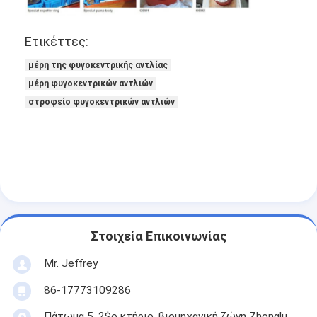
Ετικέττες:
Οριζόντια αντλία πηλού
μέρη της φυγοκεντρικής αντλίας
Κάθετη αντλία πηλού
μέρη φυγοκεντρικών αντλιών
Φυγοκεντρική αντλία πηλού
στροφείο φυγοκεντρικών αντλιών
Βαρέων καθηκόντων αντλία πηλού
αντλία θερμότητας πηγής νερού
Αντλία θερμότητας Hydronic
αντλία θερμότητας πισινών
Στοιχεία Επικοινωνίας
υψηλής θερμοκρασίας αντλία θερμότητας
Mr. Jeffrey
86-17773109286
πολυβάθμια φυγοκεντρική αντλία
Πάτωμα 5, 2$ο κτήριο, βιομηχανική ζώνη Zhonglu,