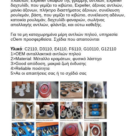
πλαισίων, Expeller σκαφών της γραμμής αντλιών, Expeller
δαχτυλίδι, που γεμίζει το κιβώτιο, Expeller, άξονας αντλιών,
Εμφάνιση VR
μανίκι άξονων, πλήκτρο διαστήματος άξονων, συνέλευση
ρουλεμάν, βάση, που γεμίζει το κιβώτιο, συνέλευση αδένων,
Σχετικά με εμάς
κατοικία ρουλεμάν, δαχτυλίδι φαναριών, σωλήνας
απαλλαγής αντλιών, φλάντζα, και ούτω καθεξής.
εργοστάσιο Περιήγηση
Για τα μη καταχωρημένα μέρη αντλιών πηλού, υπηρεσία
cOem προσφερθείσα. Σχέδια που απαιτούνται
Ποιοτικός έλεγχος
Υλικό
: C2110, D3110, E4110, F6110, G10110, G12110
1>OEM ανταλλακτικά αντλιών πηλού
2>Material: Μέταλλο κραμάτων, φυσικό λάστιχο
Επικοινωνήστε μαζί μας
3>Good απόδοση, μακριά ζωή ένδυσης
4>Reliable ποιότητα
Ειδήσεις
5>As οι απαιτήσεις σας ή το σχέδιό σας
Όλες οι περιπτώσεις
Blog
συνομιλία τώρα
Ecer