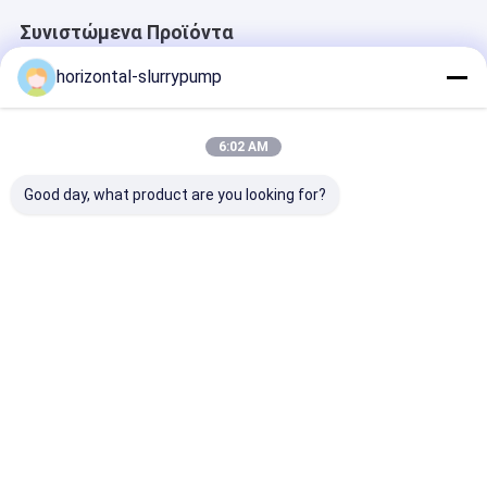
Συνιστώμενα Προϊόντα
horizontal-slurrypump
6:02 AM
Good day, what product are you looking for?
Καταδυμένο αντλιών
ΓΕΜΙΖΟΝΤΑΣ τα
Λαστιχένιο
στροφείο κραμάτων
μέρη αντλιών πηλού
στροφείο AHR
χρωμίου
ΚΙΒΩΤΙΩΝ για τη
την υψηλή
αντικατάστασης
φυγοκεντρική
μεταλλεία πη
υψηλό
αντλία ISO πηλού
συγκέντρωση
Καλύτερη τιμή
Καλύτερη τιμή
Καλύτερη 
πιστοποιήστε
μεταφορών
Αρχική
Περίπου
επαφή
Desktop
Σελίδα
εμείς
Site
Χάρτης ιστότοπου
Πολιτική μυστικότητας
Κίνα μέρη της φυγοκεντρικής αντλίας προμηθευτής.
Copyright ©
2026 Beijing Silk Road Enterprise Management Services Co.,LTD. All