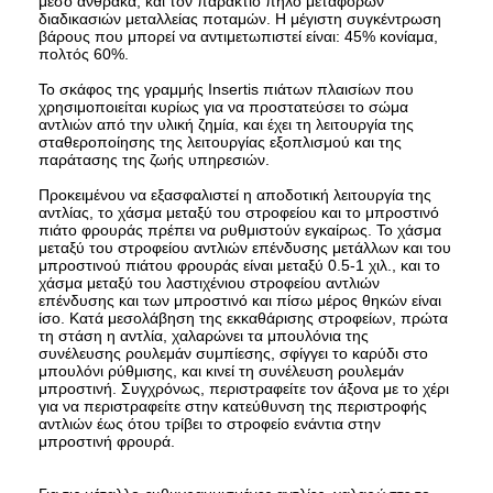
μέσο άνθρακα, και τον παράκτιο πηλό μεταφορών
διαδικασιών μεταλλείας ποταμών. Η μέγιστη συγκέντρωση
βάρους που μπορεί να αντιμετωπιστεί είναι: 45% κονίαμα,
πολτός 60%.
Το σκάφος της γραμμής Insertis πιάτων πλαισίων που
χρησιμοποιείται κυρίως για να προστατεύσει το σώμα
αντλιών από την υλική ζημία, και έχει τη λειτουργία της
σταθεροποίησης της λειτουργίας εξοπλισμού και της
παράτασης της ζωής υπηρεσιών.
Προκειμένου να εξασφαλιστεί η αποδοτική λειτουργία της
αντλίας, το χάσμα μεταξύ του στροφείου και το μπροστινό
πιάτο φρουράς πρέπει να ρυθμιστούν εγκαίρως. Το χάσμα
μεταξύ του στροφείου αντλιών επένδυσης μετάλλων και του
μπροστινού πιάτου φρουράς είναι μεταξύ 0.5-1 χιλ., και το
χάσμα μεταξύ του λαστιχένιου στροφείου αντλιών
επένδυσης και των μπροστινό και πίσω μέρος θηκών είναι
ίσο. Κατά μεσολάβηση της εκκαθάρισης στροφείων, πρώτα
τη στάση η αντλία, χαλαρώνει τα μπουλόνια της
συνέλευσης ρουλεμάν συμπίεσης, σφίγγει το καρύδι στο
μπουλόνι ρύθμισης, και κινεί τη συνέλευση ρουλεμάν
μπροστινή. Συγχρόνως, περιστραφείτε τον άξονα με το χέρι
για να περιστραφείτε στην κατεύθυνση της περιστροφής
αντλιών έως ότου τρίβει το στροφείο ενάντια στην
μπροστινή φρουρά.