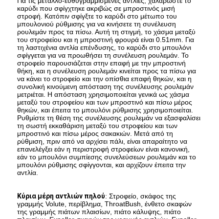
Για τις μέταλλο-ευθυγραμμισμένες αντλίες, χαλαρώστε το
καρύδι που σφίγχτηκε ακριβώς σε μπροστινός μισή
στροφή. Κατόπιν σφίγξτε το καρύδι στο μέτωπο του
μπουλονιού ρύθμισης για να κινήσετε τη συνέλευση
ρουλεμάν προς τα πίσω. Αυτή τη στιγμή, το χάσμα μεταξύ
του στροφείου και η μπροστινή φρουρά είναι 0.51mm. Για
τη λαστιχένια αντλία επένδυσης, το καρύδι στο μπουλόνι
σφίγγεται για να προωθήσει τη συνέλευση ρουλεμάν. Το
στροφείο παρουσιάζεται στην επαφή με την μπροστινή
θήκη, και η συνέλευση ρουλεμάν κινείται προς τα πίσω για
να κάνει το στροφείο και την οπίσθια επαφή θηκών, και η
συνολική κινούμενη απόσταση της συνέλευσης ρουλεμάν
μετριέται. Η απόσταση χρησιμοποιείται γενικά ως χάσμα
μεταξύ του στροφείου και των μπροστινό και πίσω μέρος
θηκών, και έπειτα το μπουλόνι ρύθμισης χρησιμοποιείται.
Ρυθμίστε τη θέση της συνέλευσης ρουλεμάν να εξασφαλίσει
τη σωστή εκκαθάριση μεταξύ του στροφείου και των
μπροστινό και πίσω μέρος σακακιών. Μετά από τη
ρύθμιση, πριν από να αρχίσει πάλι, είναι απαραίτητο να
επανελέγξει εάν η περιστροφή στροφείων είναι κανονική,
εάν το μπουλόνι συμπίεσης συνελεύσεων ρουλεμάν και το
Αρχική σελίδα
μπουλόνι ρύθμισης σφίγγονται, και αρχίζουν έπειτα την
αντλία.
προϊόντα
Κύρια μέρη αντλιών πηλού
: Στροφείο, σκάφος της
γραμμής Volute, περίβλημα, ThroatBush, ένθετο σκαφών
Βίντεο
της γραμμής πιάτων πλαισίων, πιάτο κάλυψης, πιάτο