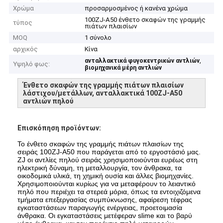
Χρώμα
προσαρμοσμένος ή κανένα χρώμα
100ZJ-A50 ένθετο σκαφών της γραμμής
τύπος
πιάτων πλαισίων
MOQ
1 σύνολο
αρχικός
Κίνα
,
ανταλλακτικά φυγοκεντρικών αντλιών
Υψηλό φως:
βιομηχανικά μέρη αντλιών
Ένθετο σκαφών της γραμμής πιάτων πλαισίων
λάστιχου/μετάλλων, ανταλλακτικά 100ZJ-A50
αντλιών πηλού
Επισκόπηση προϊόντων:
Το ένθετο σκαφών της γραμμής πιάτων πλαισίων της
σειράς 100ZJ-A50 που παράγεται από το εργοστάσιό μας.
ZJ οι αντλίες πηλού σειράς χρησιμοποιούνται ευρέως στη
ηλεκτρική δύναμη, τη μεταλλουργία, τον άνθρακα, τα
οικοδομικά υλικά, τη χημική ουσία και άλλες βιομηχανίες.
Χρησιμοποιούνται κυρίως για να μεταφέρουν το λειαντικό
πηλό που περιέχει τα στερεά μόρια, όπως τα εντοιχιζόμενα
τμήματα επεξεργασίας συμπύκνωσης, αφαίρεση τέφρας
εγκαταστάσεων παραγωγής ενέργειας, προετοιμασία
άνθρακα. Οι εγκαταστάσεις μετέφεραν slime και το βαρύ