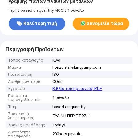
γραμμής πιάτων πλαισίων μετάλλων
Τιμή：based on quantity
MOQ：1 σύνολο
Καλύτερη τιμή
συνομιλία τώρα
Περιγραφή Προϊόντων
Τόπος καταγωγής
Κίνα
Μάρκα
horizontal-slurrypump.com
Πιστοποίηση
ISO
Αριθμό μοντέλου
COem
Έγγραφο
Βιβλίο του προϊόντος PDF
Ποσότητα
1 σύνολο
παραγγελίας min
Τιμή
based on quantity
Συσκευασία
ΞΥΛΙΝΗ ΠΕΡΙΠΤΩΣΗ
λεπτομέρειες
Χρόνος παράδοσης
15days
Δυνατότητα
200sets μηνιαία
προσφοράς