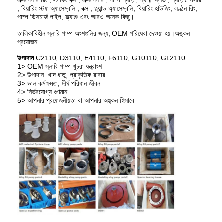
, বিয়ারিং স্টফ অ্যাসেম্বলি , বক্স , গ্ল্যান্ড অ্যাসেম্বলি, বিয়ারিং হাউজিং, লণ্ঠন রিং,
পাম্প ডিসচার্জ পাইপ, ফ্ল্যাঞ্জ এবং আরও অনেক কিছু।
তালিকাবিহীন স্লারি পাম্প অংশগুলির জন্য, OEM পরিষেবা দেওয়া হয়।অঙ্কন
প্রয়োজন
উপাদান
:C2110, D3110, E4110, F6110, G10110, G12110
1> OEM স্লারি পাম্প খুচরা যন্ত্রাংশ
2> উপাদান: খাদ ধাতু, প্রাকৃতিক রাবার
3> ভাল কর্মক্ষমতা, দীর্ঘ পরিধান জীবন
4> নির্ভরযোগ্য গুণমান
5> আপনার প্রয়োজনীয়তা বা আপনার অঙ্কন হিসাবে
বাড়ি
পণ্য
ভিডিও