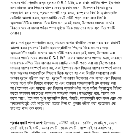
সামনের গার্ড প্লেটের মধ্যে ব্যবধান 0.5-1 মিমি, এবং রাবার লাইনিং পাম্প ইমপেলার
এবং সামনের এবং পিছনের খাপের মধ্যে ব্যবধান সমান।.ইমপেলার ক্লিয়ারেন্সের
মধ্যস্থতা করার সময়, প্রথমে পাম্পটি বন্ধ করুন, কম্প্রেশন বিয়ারিং অ্যাসেম্বলির
বোল্টগুলি আলগা করুন, অ্যাডজাস্টিং বোল্টে নাটটি শক্ত করুন এবং বিয়ারিং
অ্যাসেম্বলিটিকে সামনের দিকে নিয়ে যান।একই সময়ে, ইম্পেলার সামনের গার্ডের
বিরুদ্ধে ঘষে না যাওয়া পর্যন্ত পাম্প ঘূর্ণনের দিকে ঘোরানোর জন্য হাত দিয়ে খাদটি
ঘোরান।
ধাতব-রেখাযুক্ত পাম্পগুলির জন্য, সামনের অর্ধেক বাঁকটিতে কেবল শক্ত করা বাদামটি
আলগা করুন।তারপর বিয়ারিং অ্যাসেম্বলিটিকে পিছনের দিকে সরানোর জন্য
অ্যাডজাস্টিং বোল্টের সামনের অংশে নাটটি শক্ত করুন।এই সময়ে, ইম্পেলার এবং
সামনের গার্ডের মধ্যে ব্যবধান 0.5-1 মিমি।রাবার আস্তরণের পাম্পের জন্য, ভারবহন
সমাবেশকে এগিয়ে নিয়ে যাওয়ার জন্য বোল্টের বাদামটি শক্ত করা হয়।ইম্পেলারকে
সামনের খাপের সংস্পর্শে আনা হয়, এবং ইম্পেলার এবং পিছনের খাপের সংস্পর্শে আসার
জন্য ভারবহন সমাবেশটিকে পিছনের দিকে সরানো হয় এবং বিয়ারিং সমাবেশের মোট
চলমান দূরত্ব পরিমাপ করা হয়।দূরত্বটি সাধারণত ইম্পেলার এবং সামনে এবং পিছনের
খাপের মধ্যে ফাঁক হিসাবে ব্যবহৃত হয় এবং তারপরে সামঞ্জস্যকারী বল্ট ব্যবহার করা
হয়।ইম্পেলার এবং সামনের এবং পিছনের জ্যাকেটগুলির মধ্যে সঠিক ক্লিয়ারেন্স নিশ্চিত
করতে ভারবহন সমাবেশের অবস্থান সামঞ্জস্য করুন।সামঞ্জস্যের পরে, আবার শুরু
করার আগে, ইম্পেলার ঘূর্ণন স্বাভাবিক কিনা, বিয়ারিং অ্যাসেম্বলি কম্প্রেশন বোল্ট এবং
অ্যাডজাস্টমেন্ট বোল্ট শক্ত করা হয়েছে কিনা তা পুনরায় পরীক্ষা করা প্রয়োজন এবং
তারপরে পাম্প শুরু করুন।
প্রধান স্লারি পাম্প অংশ
: ইম্পেলার , ভলিউট লাইনার , কেসিং , থ্রোটবুশ , ফ্রেম
প্লেট লাইনার ইনসার্ট , কভার প্লেট , ফ্রেম প্লেট , পাম্প লাইনার এক্সপেলার ,
এক্সপেলার রিং , স্টাফিং বক্স , এক্সপেলার , পাম্প শ্যাফ্ট , শ্যাফ্ট স্লিভ , শ্যাফ্ট স্পেসার