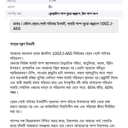
MOQ
1 সেট
আসল
চীন
লক্ষণীয় করা:
,
কেন্দ্রাতিগ পাম্প খুচরা যন্ত্রাংশ
শিল্প পাম্প অংশ
রাবার / মেটাল ফ্রেম প্লেট লাইনার ইনসার্ট, স্লারি পাম্প খুচরা যন্ত্রাংশ 100ZJ-
A50
পন্যের স্বল্প বিবরনী:
আমাদের কারখানা দ্বারা উত্পাদিত 100ZJ-A50 সিরিজের ফ্রেম প্লেট লাইনার
সন্নিবেশ।
জেডজে সিরিজ স্লারি পাম্প ব্যাপকভাবে বৈদ্যুতিক শক্তি, ধাতুবিদ্যা, কয়লা, বিল্ডিং
উপকরণ, রাসায়নিক এবং অন্যান্য শিল্পে ব্যবহৃত হয়।এগুলি প্রধানত ঘনীভূত
প্রক্রিয়াকরণ টেলিং, পাওয়ার প্ল্যান্টের ছাই অপসারণ, কয়লা প্রস্তুতির মতো শক্ত
কণা ধারণকারী ঘষিয়া তুলিয়া ফেলিতে সক্ষম স্লারি পরিবহনে ব্যবহৃত হয়।প্ল্যান্টটি স্লিম
এবং ভারী মাঝারি কয়লা পরিবহন করে এবং উপকূলীয় নদী খনির অপারেশন পরিবহন
স্লারি।সর্বাধিক ওজনের ঘনত্ব যা পরিচালনা করা যেতে পারে: 45% মর্টার, 60%
সজ্জা।
ফ্রেম প্লেট লাইনার ইনসার্টিস প্রধানত পাম্প বডিকে উপাদানের ক্ষতি থেকে রক্ষা
করতে ব্যবহৃত হয় এবং এর কার্যকারিতা স্থিতিশীল করা এবং পরিষেবা জীবন দীর্ঘায়িত
করা হয়।
পাম্পের দক্ষ ক্রিয়াকলাপ নিশ্চিত করার জন্য, ইমপেলার এবং সামনের গার্ড প্লেটের
মধ্যে ফাঁকটি সময়মতো সামঞ্জস্য করতে হবে।ধাতব আস্তরণের পাম্প ইমপেলার এবং