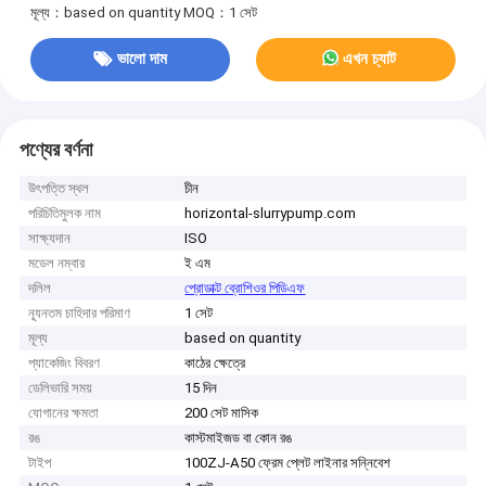
মূল্য：based on quantity
MOQ：1 সেট
ভালো দাম
এখন চ্যাট
পণ্যের বর্ণনা
উৎপত্তি স্থল
চীন
পরিচিতিমুলক নাম
horizontal-slurrypump.com
সাক্ষ্যদান
ISO
মডেল নম্বার
ই এম
দলিল
প্রোডাক্ট ব্রোশিওর পিডিএফ
ন্যূনতম চাহিদার পরিমাণ
1 সেট
মূল্য
based on quantity
প্যাকেজিং বিবরণ
কাঠের ক্ষেত্রে
ডেলিভারি সময়
15 দিন
যোগানের ক্ষমতা
200 সেট মাসিক
রঙ
কাস্টমাইজড বা কোন রঙ
টাইপ
100ZJ-A50 ফ্রেম প্লেট লাইনার সন্নিবেশ