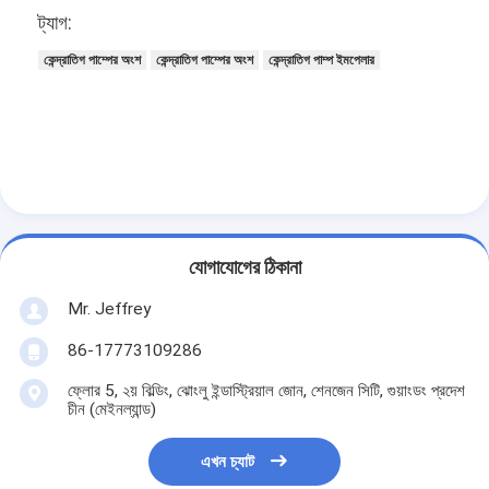
ট্যাগ:
VR প্রদর্শন
কেন্দ্রাতিগ পাম্পের অংশ
কেন্দ্রাতিগ পাম্পের অংশ
কেন্দ্রাতিগ পাম্প ইমপেলার
আমাদের সম্বন্ধে
কারখানা ভ্রমণ
মান নিয়ন্ত্রণ
আমাদের সাথে যোগাযোগ করুন
খবর
যোগাযোগের ঠিকানা
Mr. Jeffrey
সব ক্ষেত্রেই
86-17773109286
Blog
ফ্লোর 5, ২য় বিল্ডিং, ঝোংলু ইন্ডাস্ট্রিয়াল জোন, শেনজেন সিটি, গুয়াংডং প্রদেশ
এখন চ্যাট
চীন (মেইনল্যান্ড)
Ecer
এখন চ্যাট