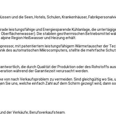
ssen und die Seen, Hotels, Schulen, Krankenhäuser, Fabrikpersonalvie
de leistungsfähige und Energiesparende Kühlanlage, die untertägige
r Oberflächenwasser). Die stabilen geothermischen Betriebsmittel w
t alpine Region Heißwasser und Heizung erhält.
essor, mit patentiertem leistungsfähigem Wärmetauscher der Techno
chnik des automatischen Mikrocomputers, stellte die mehrfache Schutz
verantwortlich, die durch Qualität der Produktion oder des Rohstoffs
ration während der Garantiezeit verursacht werden.
cke von nach Verkaufsproblem zu vermeiden. Sind gleichgültig wo Sie,
n Sie uns, welche einfach Zahl auf dem Schirm gezeigt wird, dann sol
 und der Verkäufe; Berufsverkaufsteam.