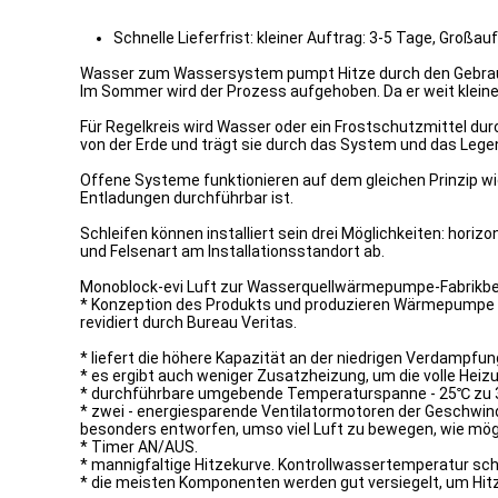
Schnelle Lieferfrist: kleiner Auftrag: 3-5 Tage, Großau
Wasser zum Wassersystem pumpt Hitze durch den Gebrauch 
Im Sommer wird der Prozess aufgehoben. Da er weit kleiner
Für Regelkreis wird Wasser oder ein Frostschutzmittel dur
von der Erde und trägt sie durch das System und das Legen
Offene Systeme funktionieren auf dem gleichen Prinzip wi
Entladungen durchführbar ist.
Schleifen können installiert sein drei Möglichkeiten: horiz
und Felsenart am Installationsstandort ab.
Monoblock-evi Luft zur Wasserquellwärmepumpe-Fabrikbe
* Konzeption des Produkts und produzieren Wärmepumpe du
revidiert durch Bureau Veritas.
* liefert die höhere Kapazität an der niedrigen Verdampf
* es ergibt auch weniger Zusatzheizung, um die volle He
* durchführbare umgebende Temperaturspanne - 25℃ zu 
* zwei - energiesparende Ventilatormotoren der Geschwindi
besonders entworfen, umso viel Luft zu bewegen, wie mög
* Timer AN/AUS.
* mannigfaltige Hitzekurve. Kontrollwassertemperatur 
* die meisten Komponenten werden gut versiegelt, um Hitz