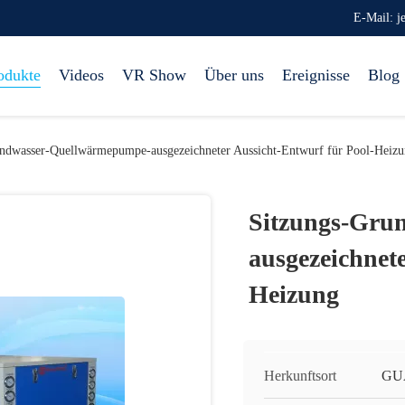
E-Mail: 
odukte
Videos
VR Show
Über uns
Ereignisse
Blog
ndwasser-Quellwärmepumpe-ausgezeichneter Aussicht-Entwurf für Pool-Heiz
Sitzungs-Gru
ausgezeichnete
Heizung
Herkunftsort
GU