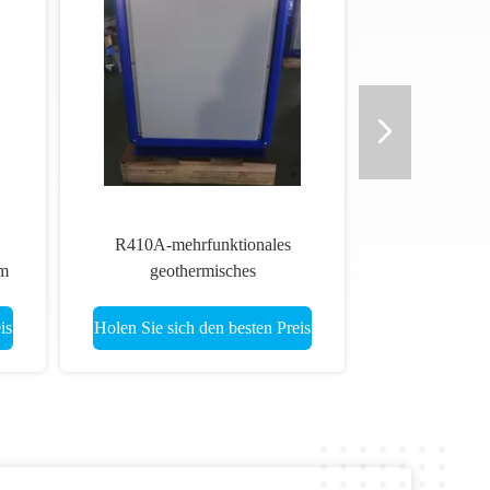
R410A-mehrfunktionales
m
geothermisches
em
Grundquellwärmepumpe-Wasser,
zum von Automaticlly Entfrostung
is
Holen Sie sich den besten Preis
zu wässern