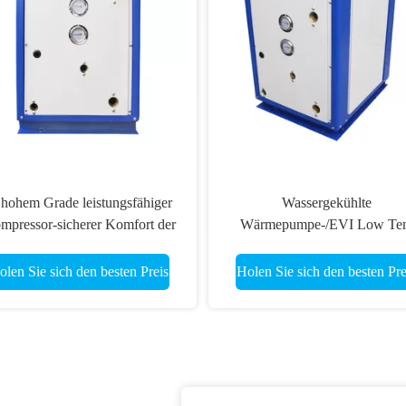
 hohem Grade leistungsfähiger
Wassergekühlte
mpressor-sicherer Komfort der
Wärmepumpe-/EVI Low Te
sser-Quellwärmepumpe-380V
Hydronic Heat-Pumpen-Syst
Copeland
CER-ISO
olen Sie sich den besten Preis
Holen Sie sich den besten Pre