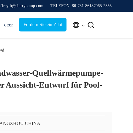
jeffreyth@slurrypump.com
TELEFON: 86-731-86187065-2356


ecer
Fordern Sie ein Zitat
ung
ndwasser-Quellwärmepumpe-
r Aussicht-Entwurf für Pool-
ANGZHOU CHINA