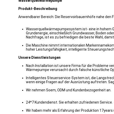
Wasserquellwärmepumpe
Produkt-Beschreibung
Anwendbarer Bereich: Die Reservoirbauernhöfe nahe den Flü
Wasserquellwärmepumpesystem ist- eine in hohem Gra
Grundenergie, einschließlich Grundwasser, Boden ode
Nachfrage, ist es zu befriedigen die beste Wahl, dami
Die Maschine nimmt internationalen Markennamekompr
hoher Leistungsfähigkeit, intelligente Steuerungste
Unsere Dienstleistungen
Nach Installation ist unsere Firma für die Probleme 
Wärmepumpe verursacht durch falsche künstliche Ope
Intelligentes Steuerservice-System ist, die Langstre
wenn einige Fragen auf der Ausrüstung auftreten. Sage
Wir nehmen Soem, ODM und Kundenbezogenheit an.
24*7 Kundendienst. Sie erhalten zufriedenen Service.
Wir haben mehr als Erfahrung der Produktion 17years