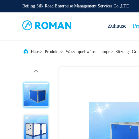
Beijing Silk Road Enterprise Management Services Co.,LTD
Zuhause
Pr
Haus
>
Produkte
>
Wasserquellwärmepumpe
>
Sitzungs-Gru