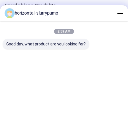
Empfohlene Produkte
horizontal-slurrypump
2:59 AM
Good day, what product are you looking for?
R410A-
Hohe Temprature-
Automatisch
mehrfunktionales
Wasser-
Entfrostungsd
geothermisches
Quellwärmepumpe
Wärmepumpe-
Grundquellwärmepumpe-
380V veranschlagte
Heizhaus hybr
Wasser, zum von
Heizleistung 5kw
CER-ISO
Bestpreis
Bestpreis
Bestprei
Automaticlly
sparen 75% Energie
Entfrostung zu
wässern
Startseite
Über uns
Kontakt
Desktop Site
Seitenverzeichnis
Datenschutz-Bestimmungen
China Boilerpumpe Lieferant.
Copyright © 2026 Beijing Silk Road
Enterprise Management Services Co.,LTD. All Rights Reserved.
Developed by
ECER