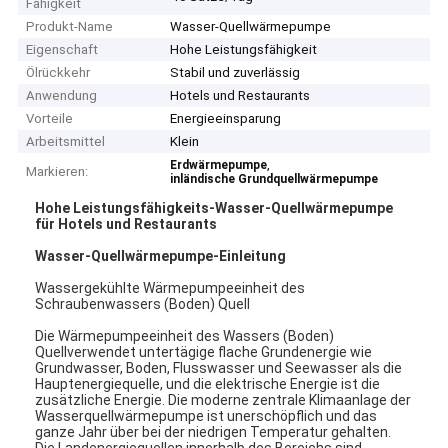
Fähigkeit
Produkt-Name
Wasser-Quellwärmepumpe
Eigenschaft
Hohe Leistungsfähigkeit
Ölrückkehr
Stabil und zuverlässig
Anwendung
Hotels und Restaurants
Vorteile
Energieeinsparung
Arbeitsmittel
Klein
,
Erdwärmepumpe
Markieren:
inländische Grundquellwärmepumpe
Hohe Leistungsfähigkeits-Wasser-Quellwärmepumpe
für Hotels und Restaurants
Wasser-Quellwärmepumpe-Einleitung
Wassergekühlte Wärmepumpeeinheit des
Schraubenwassers (Boden) Quell
Die Wärmepumpeeinheit des Wassers (Boden)
Quellverwendet untertägige flache Grundenergie wie
Grundwasser, Boden, Flusswasser und Seewasser als die
Hauptenergiequelle, und die elektrische Energie ist die
zusätzliche Energie. Die moderne zentrale Klimaanlage der
Wasserquellwärmepumpe ist unerschöpflich und das
ganze Jahr über bei der niedrigen Temperatur gehalten.
Die Landenergiequellen innerhalb des Bereichs sind