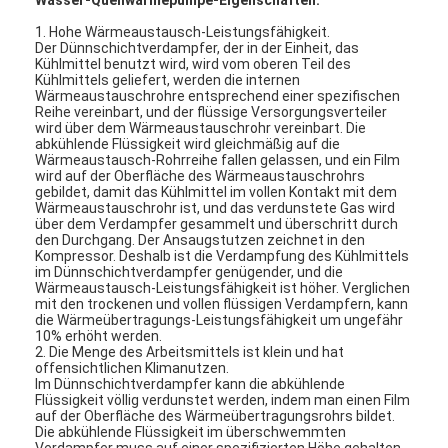
VR Show
1. Hohe Wärmeaustausch-Leistungsfähigkeit.
Der Dünnschichtverdampfer, der in der Einheit, das
Über uns
Kühlmittel benutzt wird, wird vom oberen Teil des
Kühlmittels geliefert, werden die internen
Wärmeaustauschrohre entsprechend einer spezifischen
Werksführung
Reihe vereinbart, und der flüssige Versorgungsverteiler
wird über dem Wärmeaustauschrohr vereinbart. Die
abkühlende Flüssigkeit wird gleichmäßig auf die
Qualitätskontrolle
Wärmeaustausch-Rohrreihe fallen gelassen, und ein Film
wird auf der Oberfläche des Wärmeaustauschrohrs
gebildet, damit das Kühlmittel im vollen Kontakt mit dem
Kontakt
Wärmeaustauschrohr ist, und das verdunstete Gas wird
über dem Verdampfer gesammelt und überschritt durch
Neuigkeiten
den Durchgang. Der Ansaugstutzen zeichnet in den
Kompressor. Deshalb ist die Verdampfung des Kühlmittels
im Dünnschichtverdampfer genügender, und die
Alle Fälle
Wärmeaustausch-Leistungsfähigkeit ist höher. Verglichen
mit den trockenen und vollen flüssigen Verdampfern, kann
die Wärmeübertragungs-Leistungsfähigkeit um ungefähr
Blog
10% erhöht werden.
2. Die Menge des Arbeitsmittels ist klein und hat
offensichtlichen Klimanutzen.
Jetzt Chatten
Im Dünnschichtverdampfer kann die abkühlende
Flüssigkeit völlig verdunstet werden, indem man einen Film
Ecer
auf der Oberfläche des Wärmeübertragungsrohrs bildet.
Die abkühlende Flüssigkeit im überschwemmten
Verdampfer muss auf einer spezifizierten Höhe gehalten