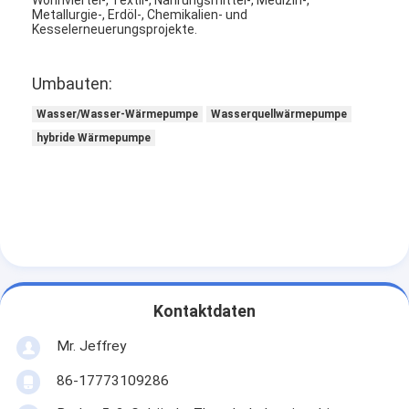
vertikale Kreiselpumpe
Metallurgie-, Erdöl-, Chemikalien- und
Kesselerneuerungsprojekte.
horizontale Kreiselpumpe
Umbauten:
Schlamm-Pumpen-Teile
Wasser/Wasser-Wärmepumpe
Wasserquellwärmepumpe
hybride Wärmepumpe
Kontaktdaten
Mr. Jeffrey
86-17773109286