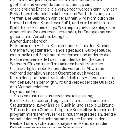
geöffnet und verwendet und machen es eine
energiereiche Energie, die verwendet werden kann, um den
Bedarf des Gebäudes abkühlend und Winterheizung zu
treffen. Der Gebrauch von der Einheit wird nicht durch die
Umwelt und das Klima beeinflußt, und er ist stabiles in
Kraft. Es ist ein neuer Typ Wärmepumpe-Klimaanlage, die
erneuerbare Ressourcen verwendet, ist Energiesparend,
gesund und Verschmutzung frei.
Anwendungsbereich
Es kann in den Hotels, Krankenhäuser, Theater, Stadien,
Unterhaltungszentren, Handelsgebäude, Bürogebäude,
industrielle und Bergbauunternehmen und anderen die
Plätze weitverbreitet sein, zum des kalten (heißen)
Wassers für zentrale Klimaanlagen bereitzustellen.
Gleichzeitig kann die Einheit die verkürzte Abwärme
während der abkühlenden Operation auch wieder
herstellen, produziert wirtschaftlich das Heißwasser, das
von den Leuten benötigt wird und verbessert die Qualität
des Menschenlebens.
Eigenschaften
1. Spitzenzusätze, ausgezeichnete Leistung,
Berufskompressoren, Regelventile und elektronisches
Steuergeräte, zuverlässige Qualität und stabile Leistung.
2. Das in hohem Grade intelligente Kontrollsystem nimmt
programmierbaren Prüfer des Industriellgrades an, der die
verschiedenen Betriebsparameter der Einheit in der
Realzeit überwachen und analysieren kann, damit die
Einheit immer im besten Laufstatus ist.