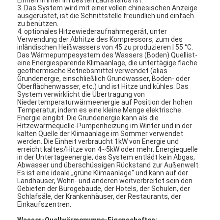
3. Das System wird mit einer vollen chinesischen Anzeige
ausgerüstet, ist die Schnittstelle freundlich und einfach
zu benützen.
4. optionales Hitzewiederaufnahmegerät, unter
Verwendung der Abhitze des Kompressors, zum des
inländischen Heißwassers von 45 zu produzieren | 55 °C.
Das Wärmepumpesystem des Wassers (Boden) Quellist-
eine Energiesparende Klimaanlage, die untertägige flache
geothermische Betriebsmittel verwendet (alias
Grundenergie, einschließlich Grundwasser, Boden- oder
Oberflächenwasser, etc.) und ist Hitze und kühles. Das
System verwirklicht die Übertragung von
Niedertemperaturwärmeenergie auf Position der hohen
Temperatur, indem es eine kleine Menge elektrische
Energie eingibt. Die Grundenergie kann als die
Hitzewärmequelle-Pumpenheizung im Winter und in der
kalten Quelle der Klimaanlage im Sommer verwendet
werden. Die Einheit verbraucht 1kW von Energie und
erreicht kaltes/Hitze von 4~5kW oder mehr. Energiequelle
in der Untertageenergie, das System entlädt kein Abgas,
Zuhause
Abwasser und überschüssigen Rückstand zur Außenwelt.
Es ist eine ideale „grüne Klimaanlage“ und kann auf der
Landhäuser, Wohn- und anderen weitverbreitet sein den
Produkte
Gebieten der Bürogebäude, der Hotels, der Schulen, der
Schlafsäle, der Krankenhäuser, der Restaurants, der
Einkaufszentren.
Videos
Wasser-Quellwärmepumpe-Eigenschaften: