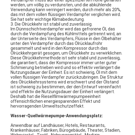
werden, um völlig zu verdunsten, und die abkühlende
Verwendung kann verringert werden, durch mehr als 20%,
das mit dem vollen flüssigen Verdampfer verglichen wird.
Horizontale Schlamm-Pumpe
Sie hat sehr wichtige Klimabedeutung.
3. Die Ölrückkehr ist stabil und zuverlässig.
Im Dünnschichtverdampfer wird das gefrorene Öl, das
Vertikale Schlamm-Pumpe
durch die Verdampfung des Kühlmittels getrennt wird, an
der Unterseite des Verdampfers, Flüsse in den Ölbehälter
unter den Verdampfer durch das Ölrücklaufrohr
Zentrifugale Schlamm-Pumpe
gesammelt und wird in den Kompressor durch das
Ölrückkehrgerät gesogen, um Ölrückkehr zu verwirklichen.
Hochleistungsschlamm-Pumpe
Diese Ölrückkehrmethode ist sehr stabil und zuverlässig,
die garantiert, dass der Kompressor immer unter guter
Schmierung betrieben wird und so effektiv verlängert die
Wasserquellwärmepumpe
Nutzungsdauer der Einheit. Es ist schwierig, Öl mit dem
vollen flüssigen Verdampfer zurückzubringen. Die Struktur
des Ölrückkehrsystems wird erschwert und der Ölstand
Hydronic-Wärmepumpe
ist schwierig zu bestimmen, der den Entwurf vereinfacht
und effektiv die Nutzungsdauer der Einheit verlängert.
Deshalb hat die Rieselfilmwärmepumpeeinheit
Swimmingpool-Wärmepumpe
offensichtlichen energiesparenden Effekt und
hervorragenden Umweltschutzeffekt.
Wärmepumpe der hohen Temperatur
Wasser-Quellwärmepumpe-Anwendungsplatz:
Mehrstufenkreiselpumpe
Anwendbar auf Landhäuser, Hotels, Restaurants,
Krankenhäuser, Fabriken, Bürogebäude, Theater, Stadien,
Wohnviertel-, Textil-, Nahrungsmittel-, Medizin-,