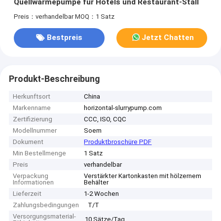
Quellwärmepumpe für Hotels und Restaurant-Stall
Preis：verhandelbar
MOQ：1 Satz
Bestpreis
Jetzt Chatten
Produkt-Beschreibung
Herkunftsort
China
Markenname
horizontal-slurrypump.com
Zertifizierung
CCC, ISO, CQC
Modellnummer
Soem
Dokument
Produktbroschüre PDF
Min Bestellmenge
1 Satz
Preis
verhandelbar
Verpackung
Verstärkter Kartonkasten mit hölzernem
Informationen
Behälter
Lieferzeit
1-2 Wochen
Zahlungsbedingungen
T/T
Versorgungsmaterial-
10 Sätze/Tag