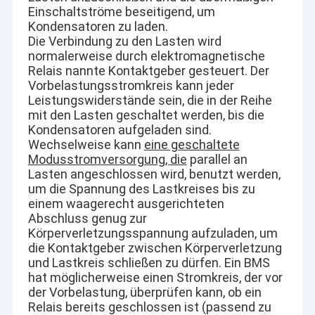
Einschaltströme beseitigend, um
Durchdringt braunes Glas, einige Umschläge und
VR Show
Kunststoffverpackungen.
Kondensatoren zu laden.
Klein und leicht, kann es leicht transportiert und bedient
Die Verbindung zu den Lasten wird
Über uns
werden.
normalerweise durch elektromagnetische
Gesamtbibliothekspektrum > 13.000 Arten und die
Relais nannte Kontaktgeber gesteuert. Der
Werksführung
Schmuggelgut-Spektrum-Bibliothek > 3.000 Arten.
Vorbelastungsstromkreis kann jeder
Unterstützung für mehrere Sprachen.
Leistungswiderstände sein, die in der Reihe
Qualitätskontrolle
Eingebaute Bibliotheken:
mit den Lasten geschaltet werden, bis die
Betäubungsmittel und Vorläufer: He-roin, Mor-phin, Metham-
Kondensatoren aufgeladen sind.
Kontakt
phetamin, Ke-tamin, Ko-kain, MD-MA, Fen-tanyl, Cannabinoid,
Wechselweise kann
eine geschaltete
Ephe-drin, Safrol usw.
Modusstromversorgung, die
parallel an
Chemische Waffen: GB, GD, VX, HD usw.
Neuigkeiten
Lasten angeschlossen wird, benutzt werden,
Entzündliche und giftige Flüssigkeiten: Benzin, Kerosin,
um die Spannung des Lastkreises bis zu
Diesel, Methanol, Ethanol, Nitromethan, Ace-ton, Benzol,
Alle Fälle
Toluol, Acetonitril, Tetrahydrofuran, Chloroform usw.
einem waagerecht ausgerichteten
Sprengstoffe: Ammoniumnitrat, Kaliumnitrat, C4,
Abschluss genug zur
Composition B, TNT, RDX, HMX, TNP, TATP usw.
Blog
Körperverletzungsspannung aufzuladen, um
Sonstiges: Stärke, Saccharose, Vitamin C, Para-cetamol,
die Kontaktgeber zwischen Körperverletzung
Analgin, Polyethylen, Polystyrol usw.
und Lastkreis schließen zu dürfen. Ein BMS
Jetzt Chatten
hat möglicherweise einen Stromkreis, der vor
der Vorbelastung, überprüfen kann, ob ein
Ecer
Relais bereits geschlossen ist (passend zu