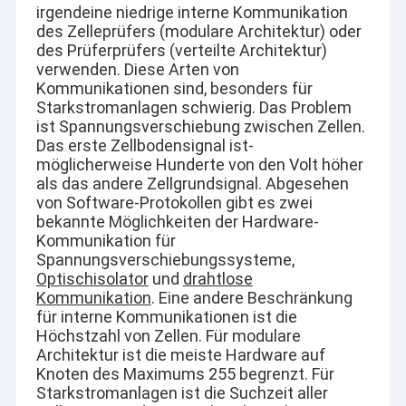
vertikale Kreiselpumpe
irgendeine niedrige interne Kommunikation
des Zelleprüfers (modulare Architektur) oder
horizontale Kreiselpumpe
des Prüferprüfers (verteilte Architektur)
verwenden. Diese Arten von
Schlamm-Pumpen-Teile
Kommunikationen sind, besonders für
Starkstromanlagen schwierig. Das Problem
ist Spannungsverschiebung zwischen Zellen.
Das erste Zellbodensignal ist-
möglicherweise Hunderte von den Volt höher
als das andere Zellgrundsignal. Abgesehen
von Software-Protokollen gibt es zwei
bekannte Möglichkeiten der Hardware-
Kommunikation für
Spannungsverschiebungssysteme,
Optischisolator
und
drahtlose
Kommunikation
. Eine andere Beschränkung
für interne Kommunikationen ist die
Höchstzahl von Zellen. Für modulare
Architektur ist die meiste Hardware auf
Knoten des Maximums 255 begrenzt. Für
Starkstromanlagen ist die Suchzeit aller