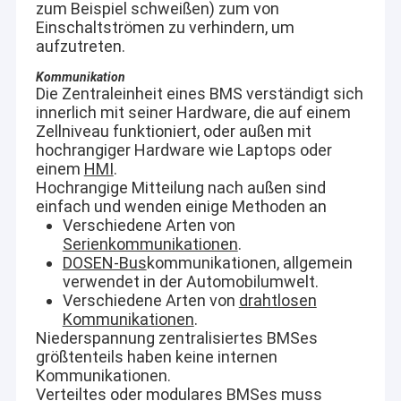
zum Beispiel schweißen) zum von
Einschaltströmen zu verhindern, um
aufzutreten.
Horizontale Schlamm-Pumpe
Kommunikation
Vertikale Schlamm-Pumpe
Die Zentraleinheit eines BMS verständigt sich
innerlich mit seiner Hardware, die auf einem
Zentrifugale Schlamm-Pumpe
Zellniveau funktioniert, oder außen mit
hochrangiger Hardware wie Laptops oder
einem
HMI
.
Hochleistungsschlamm-Pumpe
Hochrangige Mitteilung nach außen sind
einfach und wenden einige Methoden an
Wasserquellwärmepumpe
Verschiedene Arten von
Serienkommunikationen
.
Hydronic-Wärmepumpe
DOSEN-Bus
kommunikationen, allgemein
verwendet in der Automobilumwelt.
Swimmingpool-Wärmepumpe
Verschiedene Arten von
drahtlosen
Kommunikationen
.
Wärmepumpe der hohen Temperatur
Niederspannung zentralisiertes BMSes
größtenteils haben keine internen
Mehrstufenkreiselpumpe
Kommunikationen.
Verteiltes oder modulares BMSes muss