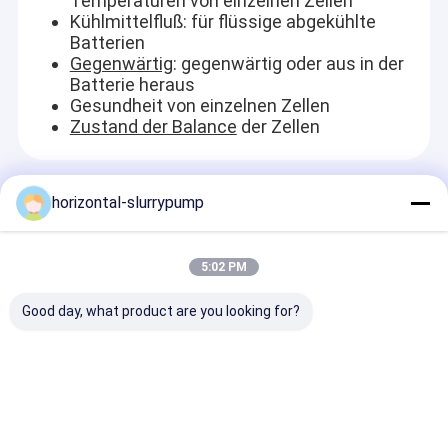
Temperaturen von einzelnen Zellen
Kühlmittelfluß: für flüssige abgekühlte
Batterien
Gegenwärtig
: gegenwärtig oder aus in der
Batterie heraus
Gesundheit von einzelnen Zellen
Zustand der Balance
der Zellen
Empfohlene Produkte
horizontal-slurrypump
5:02 PM
Good day, what product are you looking for?
Handelsheizungs-
Swimmingpool-
Technik die P
Vertrag des pool-
Wasser-Heater Heat
Antreiber-gut
Wärmepumpe-
Pump Private-CER-
Adhäsion und
Warmwasserbereiter-
ISO der hohen
Biegefestigkei
84kw entwarf
Leistungsfähigkeits-
industriell
Anfrage absenden
Anfrage absenden
Anfrage abs