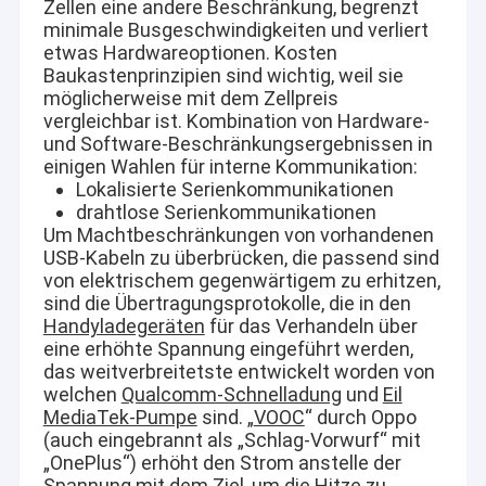
Zellen eine andere Beschränkung, begrenzt
minimale Busgeschwindigkeiten und verliert
etwas Hardwareoptionen. Kosten
Baukastenprinzipien sind wichtig, weil sie
möglicherweise mit dem Zellpreis
vergleichbar ist. Kombination von Hardware-
und Software-Beschränkungsergebnissen in
einigen Wahlen für interne Kommunikation:
Lokalisierte Serienkommunikationen
drahtlose Serienkommunikationen
Um Machtbeschränkungen von vorhandenen
USB-Kabeln zu überbrücken, die passend sind
von elektrischem gegenwärtigem zu erhitzen,
sind die Übertragungsprotokolle, die in den
Handyladegeräten
für das Verhandeln über
eine erhöhte Spannung eingeführt werden,
das weitverbreitetste entwickelt worden von
welchen
Qualcomm-Schnelladung
und
Eil
MediaTek-Pumpe
sind. „
VOOC
“ durch Oppo
(auch eingebrannt als „Schlag-Vorwurf“ mit
„OnePlus“) erhöht den Strom anstelle der
Spannung mit dem Ziel, um die Hitze zu