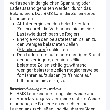
verfassen in der gleichen Spannung oder
Ladezustand gehalten werden, durch das
Balancieren. Das BMS kann die Zellen vorbei
balancieren:
Abfallenergie
von den belastetesten
Zellen durch die Verbindung sie an eine
Last
(wie durch passive
Regler
)
Energie von den belastetesten Zellen zu
den wenigen belasteten Zellen
(
Stabilisatoren
) schlurfen
Den Ladestrom auf einem niedrigen Stand
genug verringern, der nicht völlig
belastete Zellen schädigt, während
weniger belastete Zellen möglicherweise
fortfahren aufzuladen (trifft nicht auf
Lithiumchemiezellen) zu
Zuhause
Technische Merkmale:
Batterieverbindung zum Lastkreis
Automatische Kalibrierung ohne manuelle Bedienung und
Produkte
Ein BMS kennzeichnet möglicherweise auch
externes Zubehör.
ein Vorbelastungssystem, eine sichere Weise
In der Lage, kleine verdächtige Partikel vor Ort durch ein
erlaubend, die Batterie an verschiedene
Videos
eingebautes Mikroskop zu erkennen.
Lasten anzuschließen und die übermäßigen
Beurteilt das Zündrisiko und stoppt den Laser automatisch.