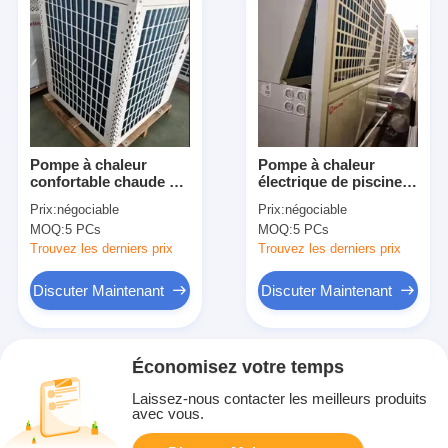
Pompe à chaleur
Pompe à chaleur
confortable chaude de
électrique de piscine
piscine de l'eau avec le
pour libre fixé au mur
Prix:
négociable
Prix:
négociable
panneau de
d'Inground
MOQ:
5 PCs
MOQ:
5 PCs
commande de fil
d'affichage d'affichage
Trouvez les derniers prix
Trouvez les derniers prix
à cristaux liquides de
Digital
Discuter Maintenant
Discuter Maintenant
Économisez votre temps
Laissez-nous contacter les meilleurs produits
avec vous.