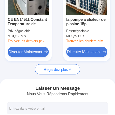
VR Show
À propos de nous
CE EN14511 Constant
la pompe à chaleur de
Temperature de
piscine 15p
Visite de l'usine
pompe à chaleur de
déshydratent l'acier
Prix:
négociable
Prix:
négociable
piscine de 84KW 380V
inoxydable Shell d'anti
MOQ:
5 PCs
MOQ:
5 PCs
corrosion de Constant
Contrôle de la qualité
Temperature
Trouvez les derniers prix
Trouvez les derniers prix
nous contacter
Discuter Maintenant
Discuter Maintenant
Nouvelles
Regardez plus
Tous les cas
Blog
Laisser Un Message
Nous Vous Répondrons Rapidement
Discuter Maintenant
Ecer