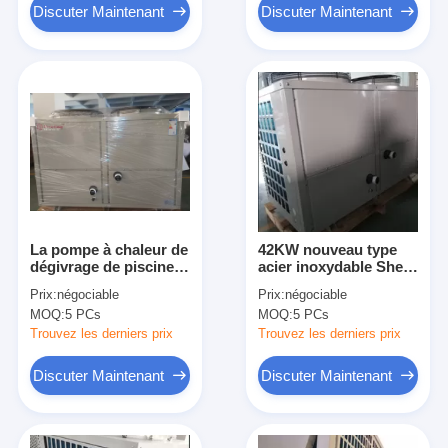
Discuter Maintenant
Discuter Maintenant
La pompe à chaleur de
42KW nouveau type
dégivrage de piscine
acier inoxydable Shell
d'Automaticlly
Wifi de refroidisseur
Prix:
négociable
Prix:
négociable
abaissent la capacité
d'eau de pompe/de
MOQ:
5 PCs
MOQ:
5 PCs
de chauffage courante
chaleur de piscine
du bruit 42kw
Trouvez les derniers prix
Trouvez les derniers prix
Discuter Maintenant
Discuter Maintenant