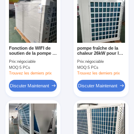
Fonction de WIFI de
pompe fraîche de la
soutien de la pompe à
chaleur 26kW pour la
chaleur de piscine
piscine avec la pompe
Prix:
négociable
Prix:
négociable
d'intérieur de
à chaleur détraquée de
MOQ:
5 PCs
MOQ:
5 PCs
rendement élevé 50KW
source de
380V
chauffage/eau
Trouvez les derniers prix
Trouvez les derniers prix
Discuter Maintenant
Discuter Maintenant
Accueil
produits
Vidéos