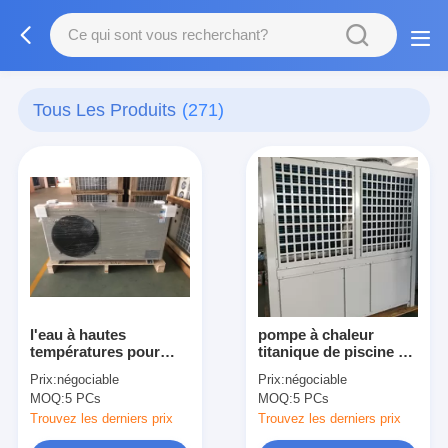
Tous Les Produits
(271)
l'eau à hautes
pompe à chaleur
températures pour
titanique de piscine de
arroser la pompe à
l'échange 84kw
Prix:
négociable
Prix:
négociable
chaleur
Automaticlly dégivrant
MOQ:
5 PCs
MOQ:
5 PCs
haut efficace
Trouvez les derniers prix
Trouvez les derniers prix