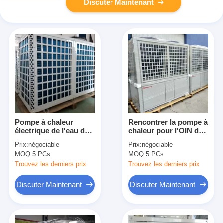
Discuter Maintenant
Pompe à chaleur
Rencontrer la pompe à
électrique de l'eau de
chaleur pour l'OIN de
piscine/pompe à
la CE de région de
Prix:
négociable
Prix:
négociable
chaleur rendement
basse température de
MOQ:
5 PCs
MOQ:
5 PCs
élevé
piscine d'Inground
Trouvez les derniers prix
Trouvez les derniers prix
Discuter Maintenant
Discuter Maintenant