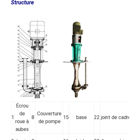
Structure
pompe centrifuge verticale
pompe centrifuge horizontale
Pièces de pompe de boue
Écrou
de
Couverture
1
8
15
base
22
joint de cadre
29
roue à
de pompe
aubes