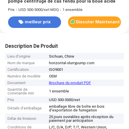
pompe centrifuge de cas fendu pour la boue acide
Prix：USD 500-5000/set
MOQ：1 ensemble
meilleur prix
Discuter Maintenant
Description De Produit
Lieu d'origine
Sichuan, Chine
Nom de marque
horizontal-slurrypump.com
Certification
ISO9001
Numéro de modèle
OEM
Document
Brochure du produit PDF
Quantité de
1 ensemble
commande min
Prix
USD 500-5000/set
emballage libre de boîte en bois
Détails d'emballage
d'exportation de fumigation
25 jours ouvrables après réception du
Délai de livraison
paiement par anticipation
Conditions de
L/C, D/A, D/P, T/T, Western Union,