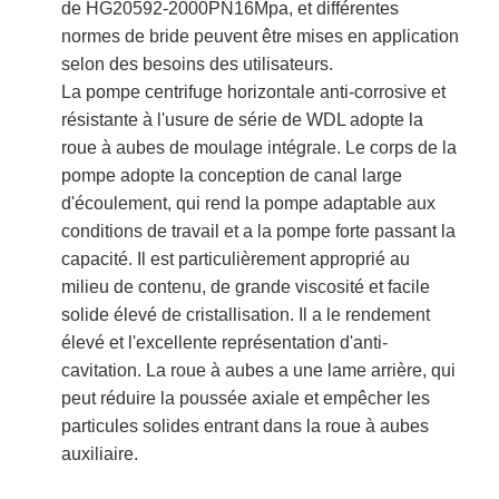
de HG20592-2000PN16Mpa, et différentes
normes de bride peuvent être mises en application
Pompe horizontale de boue
selon des besoins des utilisateurs.
La pompe centrifuge horizontale anti-corrosive et
Pompe verticale de boue
résistante à l'usure de série de WDL adopte la
roue à aubes de moulage intégrale. Le corps de la
Pompe centrifuge de boue
pompe adopte la conception de canal large
d'écoulement, qui rend la pompe adaptable aux
Pompe résistante de boue
conditions de travail et a la pompe forte passant la
capacité. Il est particulièrement approprié au
pompe à chaleur de source d'eau
milieu de contenu, de grande viscosité et facile
Pompe à chaleur de Hydronic
solide élevé de cristallisation. Il a le rendement
élevé et l'excellente représentation d'anti-
pompe à chaleur de piscine
cavitation. La roue à aubes a une lame arrière, qui
peut réduire la poussée axiale et empêcher les
pompe à chaleur à hautes températures
particules solides entrant dans la roue à aubes
auxiliaire.
pompe centrifuge à plusieurs étages