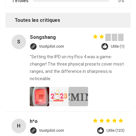
1 étoiles
0%
Toutes les critiques
Songshang
S
trustpilot.com
Utile (1)
"Setting the IPD on my Pico 4 was a game-
changer! The three physical presets cover most
ranges, and the difference in sharpness is
noticeable.
h*o
H
trustpilot.com
Utile (123)