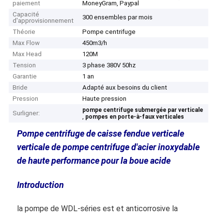
paiement
MoneyGram, Paypal
Capacité
300 ensembles par mois
d'approvisionnement
Théorie
Pompe centrifuge
Max Flow
450m3/h
Max Head
120M
Tension
3 phase 380V 50hz
Garantie
1 an
Bride
Adapté aux besoins du client
Pression
Haute pression
pompe centrifuge submergée par verticale
Surligner:
,
pompes en porte-à-faux verticales
Pompe centrifuge de caisse fendue verticale
verticale de pompe centrifuge d'acier inoxydable
de haute performance pour la boue acide
Introduction
la pompe de WDL-séries est et anticorrosive la