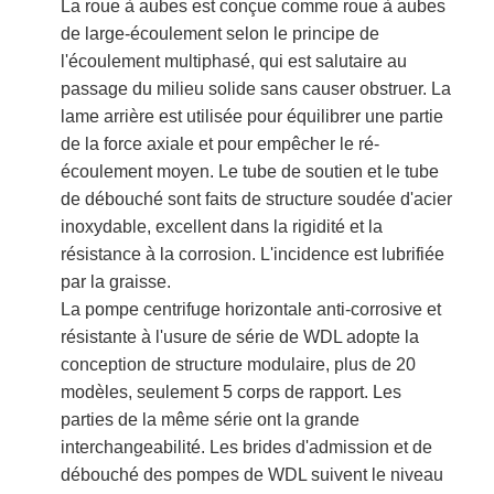
La roue à aubes est conçue comme roue à aubes
VR Show
de large-écoulement selon le principe de
l'écoulement multiphasé, qui est salutaire au
À propos de nous
passage du milieu solide sans causer obstruer. La
lame arrière est utilisée pour équilibrer une partie
Visite de l'usine
de la force axiale et pour empêcher le ré-
Contrôle de la qualité
écoulement moyen. Le tube de soutien et le tube
de débouché sont faits de structure soudée d'acier
nous contacter
inoxydable, excellent dans la rigidité et la
résistance à la corrosion. L'incidence est lubrifiée
Nouvelles
par la graisse.
La pompe centrifuge horizontale anti-corrosive et
Tous les cas
résistante à l'usure de série de WDL adopte la
Blog
conception de structure modulaire, plus de 20
modèles, seulement 5 corps de rapport. Les
Discuter Maintenant
parties de la même série ont la grande
interchangeabilité. Les brides d'admission et de
Ecer
débouché des pompes de WDL suivent le niveau