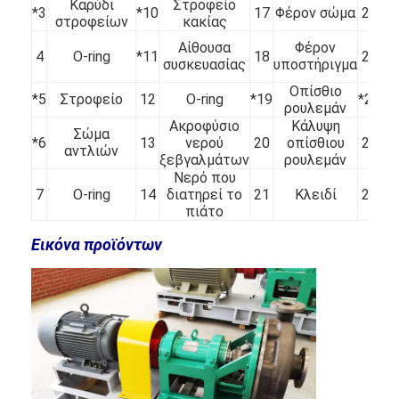
Καρύδι
Στροφείο
*3
*10
17
Φέρον σώμα
24
στροφείων
κακίας
Αίθουσα
Φέρον
Οριζόντια αντλία πηλού
4
O-ring
*11
18
25
υπ
συσκευασίας
υποστήριγμα
Κάθετη αντλία πηλού
Οπίσθιο
*5
Στροφείο
12
O-ring
*19
*26
ρουλεμάν
Ακροφύσιο
Κάλυψη
Φυγοκεντρική αντλία πηλού
Σώμα
*6
13
νερού
20
οπίσθιου
27
αντλιών
ξεβγαλμάτων
ρουλεμάν
Βαρέων καθηκόντων αντλία πηλού
Νερό που
7
O-ring
14
διατηρεί το
21
Κλειδί
28
συ
αντλία θερμότητας πηγής νερού
πιάτο
Εικόνα προϊόντων
Αντλία θερμότητας Hydronic
αντλία θερμότητας πισινών
υψηλής θερμοκρασίας αντλία θερμότητας
πολυβάθμια φυγοκεντρική αντλία