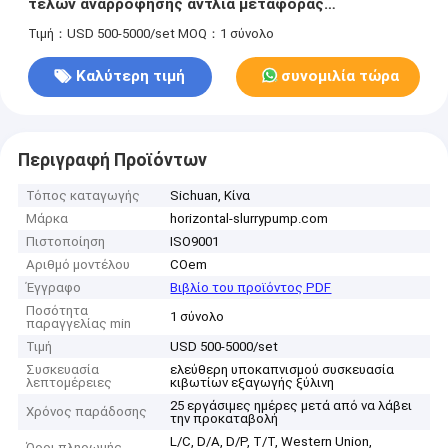
τελών αναρρόφησης αντλία μεταφοράς
φυγοκεντρικών αντλιών χημική
Τιμή：USD 500-5000/set
MOQ：1 σύνολο
Καλύτερη τιμή
συνομιλία τώρα
Περιγραφή Προϊόντων
Τόπος καταγωγής
Sichuan, Κίνα
Μάρκα
horizontal-slurrypump.com
Πιστοποίηση
ISO9001
Αριθμό μοντέλου
COem
Έγγραφο
Βιβλίο του προϊόντος PDF
Ποσότητα
1 σύνολο
παραγγελίας min
Τιμή
USD 500-5000/set
Συσκευασία
ελεύθερη υποκαπνισμού συσκευασία
λεπτομέρειες
κιβωτίων εξαγωγής ξύλινη
25 εργάσιμες ημέρες μετά από να λάβει
Χρόνος παράδοσης
την προκαταβολή
L/C, D/A, D/P, T/T, Western Union,
Όροι πληρωμής