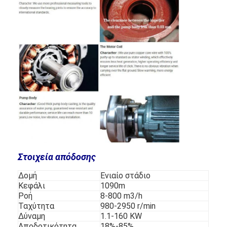
Στοιχεία απόδοσης
Αρχική σελίδα
Δομή
Ενιαίο στάδιο
Κεφάλι
1090m
προϊόντα
Ροή
8-800 m3/h
Ταχύτητα
980-2950 r/min
Βίντεο
Δύναμη
1.1-160 KW
Αποδοτικότητα
18%-85%