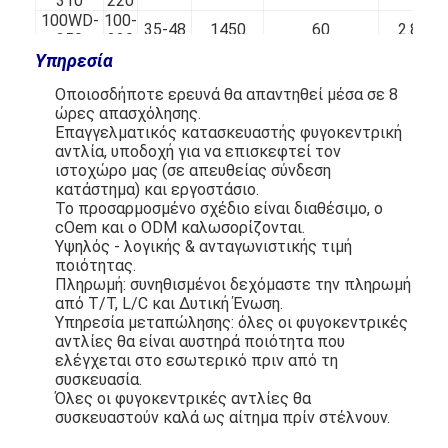
310
220
100WD-
100-
35-48
1450
60
2.8
350
220
Υπηρεσία
100WD-
100-
40-65
1450
68
2.8
400
220
Οποιοσδήποτε ερευνά θα απαντηθεί μέσα σε 8
125WD-
120-
18-33
1450
62
3
ώρες απασχόλησης.
310
250
Επαγγελματικός κατασκευαστής φυγοκεντρική
125WD-
120-
35-48
1450
62
3
αντλία, υποδοχή για να επισκεφτεί τον
350
290
ιστοχώρο μας (σε απευθείας σύνδεση
125WD-
140-
35-60
1450
65
3
κατάστημα) και εργοστάσιο.
400
300
Το προσαρμοσμένο σχέδιο είναι διαθέσιμο, ο
150WD-
200-
18-33
1450
64
3.5
cOem και ο ODM καλωσορίζονται.
310
400
Υψηλός - λογικής & ανταγωνιστικής τιμή
150WD-
200-
25-45
1450
65
3.5
ποιότητας.
350
400
Πληρωμή: συνηθισμένοι δεχόμαστε την πληρωμή
150WD-
200-
40-55
1450
67
3.5
από T/T, L/C και Δυτική Ένωση.
400
400
Υπηρεσία μεταπώλησης: όλες οι φυγοκεντρικές
200WD-
300-
αντλίες θα είναι αυστηρά ποιότητα που
28-38
1450
67
4
350
600
ελέγχεται στο εσωτερικό πριν από τη
200WD-
300-
συσκευασία.
50-64
1450
70
4
430
650
Όλες οι φυγοκεντρικές αντλίες θα
250WD-
400-
συσκευαστούν καλά ως αίτημα πρίν στέλνουν.
50-60
1450
70
4.5
430
800