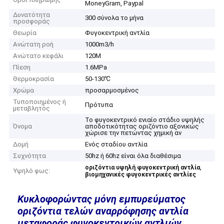
MoneyGram, Paypal
Δυνατότητα
300 σύνολα το μήνα
προσφοράς
Θεωρία
Φυγοκεντρική αντλία
Ανώτατη ροή
1000m3/h
Ανώτατο κεφάλι
120M
Πίεση
1.6MPa
Θερμοκρασία
50-130℃
Χρώμα
προσαρμοσμένος
Τυποποιημένος ή
Πρότυπα
μεταβλητός
Το φυγοκεντρικό ενιαίο στάδιο υψηλής
Όνομα
αποδοτικότητας οριζόντιο αξονικώς
χώρισε την πετώντας χημική αν
Δομή
Ενός σταδίου αντλία
Συχνότητα
50hz ή 60hz είναι όλα διαθέσιμα
,
οριζόντια υψηλή φυγοκεντρική αντλία
Υψηλό φως:
βιομηχανικές φυγοκεντρικές αντλίες
Κυκλοφορώντας μόνη εμπυρεύματος
οριζόντια τελών αναρρόφησης αντλία
μεταφοράς φυγοκεντρικών αντλιών