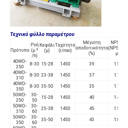
κάθετη φυγοκεντρική αντλία
οριζόντια φυγοκεντρική αντλία
Μέρη αντλιών πηλού
Τεχνικό φύλλο παραμέτρου
Μέγιστη
NPSH
Ροή
Κεφάλι
Ταχύτητα
αποδοτικότητα
(NPSHr)
Πρότυπο
(μ ³
(μ)
(r/min)
(%)
μ
/h)
40WD-
8-30
15-28
1450
39
1.5
250
40WD-
8-30
23-38
1450
37
1.7
310
40WD-
8-30
35-50
1450
35
1.7
350
50WD-
30-
15-28
1450
40
1.4
250
50
50WD-
30-
25-38
1450
45
1.5
310
60
50WD-
30-
35-50
1450
43
1.8
350
60