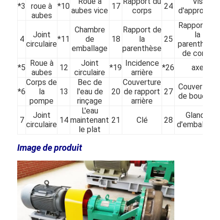
Roue à
Rapport du
Vis
*3
roue à
*10
17
24
aubes vice
corps
d'approche
aubes
Rapport de
Pompe horizontale de boue
Chambre
Rapport de
Joint
la
4
*11
de
18
la
25
circulaire
parenthèse
emballage
parenthèse
Pompe verticale de boue
de corps
Roue à
Joint
Incidence
*5
12
*19
*26
axe
Pompe centrifuge de boue
aubes
circulaire
arrière
Corps de
Bec de
Couverture
Couverture
*6
la
13
l'eau de
20
de rapport
27
Pompe résistante de boue
de bouclier
pompe
rinçage
arrière
L'eau
pompe à chaleur de source d'eau
Joint
Glande
7
14
maintenant
21
Clé
28
circulaire
d'emballage
le plat
Pompe à chaleur de Hydronic
Image de produit
pompe à chaleur de piscine
pompe à chaleur à hautes températures
pompe centrifuge à plusieurs étages