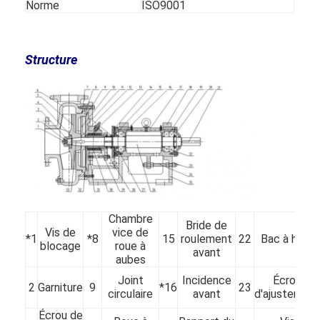
Norme
ISO9001
VR Show
À propos de nous
Structure
Visite de l'usine
Contrôle de la qualité
nous contacter
Nouvelles
Tous les cas
Chambre
Bride de
Vis de
vice de
Blog
*1
*8
15
roulement
22
Bac à huile
blocage
roue à
avant
aubes
Discuter Maintenant
Joint
Incidence
Écrou
2
Garniture
9
*16
23
circulaire
avant
d'ajustemen
Ecer
Écrou de