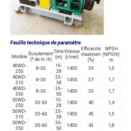
pompe centrifuge verticale
pompe centrifuge horizontale
Pièces de pompe de boue
Feuille technique de paramètre
Efficacité
NPSH
Tête
Vitesse
Écoulement
maximum
(NPSHr)
Modèle
(m)
(r/min)
(³ de m /h)
(%)
m
40WD-
15-
8-30
1450
39
1,5
250
28
40WD-
23-
8-30
1450
37
1,7
310
38
40WD-
35-
8-30
1450
35
1,7
350
50
50WD-
15-
30-50
1450
40
1,4
250
28
50WD-
25-
30-60
1450
45
1,5
310
38
50WD-
35-
30-60
1450
43
1,8
350
50