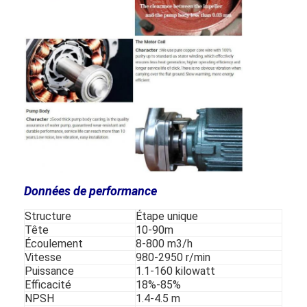
Données de performance
Structure
Étape unique
Accueil
Tête
10-90m
Écoulement
8-800 m3/h
Vitesse
980-2950 r/min
produits
Puissance
1.1-160 kilowatt
Efficacité
18%-85%
Vidéos
NPSH
1.4-4.5 m