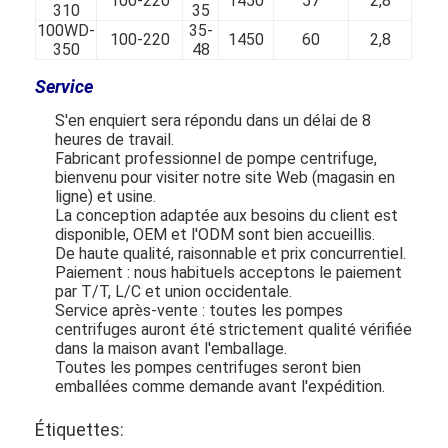
100-220
1450
57
2,8
310
35
100WD-
35-
100-220
1450
60
2,8
350
48
100WD-
40-
100-220
1450
68
2,8
Service
400
65
125WD-
18-
120-250
1450
62
3
S'en enquiert sera répondu dans un délai de 8
310
33
heures de travail.
125WD-
35-
120-290
1450
62
3
Fabricant professionnel de pompe centrifuge,
350
48
bienvenu pour visiter notre site Web (magasin en
125WD-
35-
140-300
1450
65
3
ligne) et usine.
400
60
La conception adaptée aux besoins du client est
150WD-
18-
disponible, OEM et l'ODM sont bien accueillis.
200-400
1450
64
3,5
310
33
De haute qualité, raisonnable et prix concurrentiel.
150WD-
25-
Paiement : nous habituels acceptons le paiement
200-400
1450
65
3,5
350
45
par T/T, L/C et union occidentale.
150WD-
40-
Service après-vente : toutes les pompes
200-400
1450
67
3,5
400
55
centrifuges auront été strictement qualité vérifiée
200WD-
28-
dans la maison avant l'emballage.
300-600
1450
67
4
350
38
Toutes les pompes centrifuges seront bien
200WD-
50-
emballées comme demande avant l'expédition.
300-650
1450
70
4
430
64
250WD-
50-
Étiquettes:
400-800
1450
70
4,5
430
60