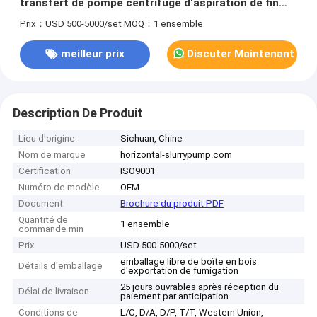
transfert de pompe centrifuge d'aspiration de fin
d'amorçage d'individu
Prix：USD 500-5000/set
MOQ：1 ensemble
meilleur prix
Discuter Maintenant
Description De Produit
Lieu d'origine
Sichuan, Chine
Nom de marque
horizontal-slurrypump.com
Certification
ISO9001
Numéro de modèle
OEM
Document
Brochure du produit PDF
Quantité de
1 ensemble
commande min
Prix
USD 500-5000/set
emballage libre de boîte en bois
Détails d'emballage
d'exportation de fumigation
25 jours ouvrables après réception du
Délai de livraison
paiement par anticipation
Conditions de
L/C, D/A, D/P, T/T, Western Union,