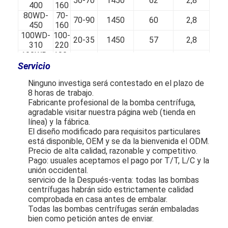
50-70
1450
62
2,8
400
160
80WD-
70-
70-90
1450
60
2,8
450
160
100WD-
100-
20-35
1450
57
2,8
310
220
100WD-
100-
35-48
1450
60
2,8
350
220
Servicio
100WD-
100-
40-65
1450
68
2,8
Ninguno investiga será contestado en el plazo de
400
220
8 horas de trabajo.
125WD-
120-
18-33
1450
62
3
Fabricante profesional de la bomba centrífuga,
310
250
agradable visitar nuestra página web (tienda en
125WD-
120-
35-48
1450
62
3
línea) y la fábrica.
350
290
El diseño modificado para requisitos particulares
125WD-
140-
35-60
1450
65
3
está disponible, OEM y se da la bienvenida el ODM.
400
300
Precio de alta calidad, razonable y competitivo.
150WD-
200-
18-33
1450
64
3,5
Pago: usuales aceptamos el pago por T/T, L/C y la
310
400
unión occidental.
150WD-
200-
25-45
1450
65
3,5
servicio de la Después-venta: todas las bombas
350
400
centrífugas habrán sido estrictamente calidad
150WD-
200-
40-55
1450
67
3,5
comprobada en casa antes de embalar.
400
400
Todas las bombas centrífugas serán embaladas
200WD-
300-
bien como petición antes de enviar.
28-38
1450
67
4
350
600