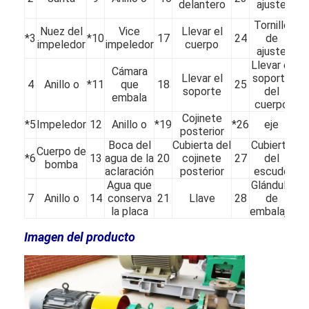
delantero
ajuste
Tornillo
Nuez del
Vice
Llevar el
*3
*10
17
24
de
31
Bomba horizontal de la mezcla
impeledor
impeledor
cuerpo
ajuste
Llevar el
Bomba vertical de la mezcla
Cámara
Llevar el
soporte
4
Anillo o
*11
que
18
25
32
soporte
del
embala
Bomba centrífuga de la mezcla
cuerpo
Cojinete
*5
Impeledor
12
Anillo o
*19
*26
eje
*3
Bomba resistente de la mezcla
posterior
Boca del
Cubierta del
Cubierta
Cuerpo de
*6
13
agua de la
20
cojinete
27
del
pompa de calor de la fuente de agua
bomba
aclaración
posterior
escudo
Agua que
Glándula
Pompa de calor de Hydronic
7
Anillo o
14
conserva
21
Llave
28
de
la placa
embalaje
pompa de calor de la piscina
Imagen del producto
pompa de calor da alta temperatura
bomba centrífuga gradual