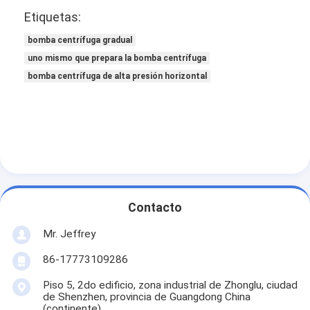
200WD-
300-
50-64
1450
70
4
Etiquetas:
430
650
250WD-
400-
50-60
1450
70
4,5
bomba centrífuga gradual
430
800
uno mismo que prepara la bomba centrífuga
bomba centrífuga de alta presión horizontal
Contacto
Mr. Jeffrey
86-17773109286
Piso 5, 2do edificio, zona industrial de Zhonglu, ciudad
de Shenzhen, provincia de Guangdong China
(continente)