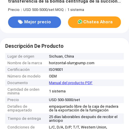
transferencia de la bomba centrífuga de la succión
del final del oscurecimiento del uno mismo
Precio：USD 500-5000/set
MOQ：1 sistema
Mejor precio
Chatea Ahora
Descripción De Producto
Lugar de origen
Sichuan, China
Nombre de la marca
horizontal-slurrypump.com
Certificación
ISO9001
Número de modelo
OEM
Documento
Manual del producto PDF
Cantidad de orden
1 sistema
mínima
Precio
USD 500-5000/set
Detalles de
empaquetado libre de la caja de madera
empaquetado
de la exportación de la fumigación
25 días laborables después de recibir el
Tiempo de entrega
anticipo
Condiciones de
L/C, D/A, D/P, T/T, Western Union,