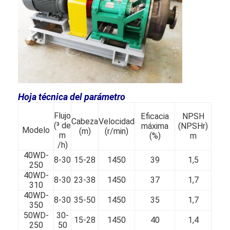
bomba centrífuga vertical
bomba centrífuga horizontal
Piezas de la bomba de la mezcla
Hoja técnica del parámetro
Flujo
Eficacia
NPSH
Cabeza
Velocidad
(³ de
máxima
(NPSHr)
Modelo
(m)
(r/min)
m
(%)
m
/h)
40WD-
8-30
15-28
1450
39
1,5
250
40WD-
8-30
23-38
1450
37
1,7
310
40WD-
8-30
35-50
1450
35
1,7
350
50WD-
30-
15-28
1450
40
1,4
250
50