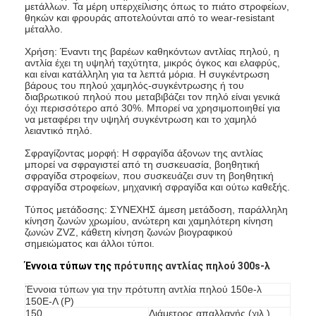
μετάλλων. Τα μέρη υπερχείλισης όπως το πιάτο στροφείων,
θηκών και φρουράς αποτελούνται από το wear-resistant
μέταλλο.
Χρήση: Έναντι της βαρέων καθηκόντων αντλίας πηλού, η
αντλία έχει τη υψηλή ταχύτητα, μικρός όγκος και ελαφρύς,
και είναι κατάλληλη για τα λεπτά μόρια. Η συγκέντρωση
βάρους του πηλού χαμηλός-συγκέντρωσης ή του
διαβρωτικού πηλού που μεταβιβάζει τον πηλό είναι γενικά
όχι περισσότερο από 30%. Μπορεί να χρησιμοποιηθεί για
να μεταφέρει την υψηλή συγκέντρωση και το χαμηλό
λειαντικό πηλό.
Σφραγίζοντας μορφή: Η σφραγίδα άξονων της αντλίας
μπορεί να σφραγιστεί από τη συσκευασία, βοηθητική
σφραγίδα στροφείων, που συσκευάζει συν τη βοηθητική
σφραγίδα στροφείων, μηχανική σφραγίδα και ούτω καθεξής.
Τύπος μετάδοσης: ΣΥΝΕΧΗΣ άμεση μετάδοση, παράλληλη
κίνηση ζωνών χρωμίου, ανώτερη και χαμηλότερη κίνηση
ζωνών ZVZ, κάθετη κίνηση ζωνών βιογραφικού
σημειώματος και άλλοι τύποι.
Έννοια τύπων της
πρότυπης αντλίας πηλού 300s-λ
Έννοια τύπων για την πρότυπη αντλία πηλού 150e-λ
150E-Λ (Ρ)
150
Διάμετρος απαλλαγής (χιλ.)