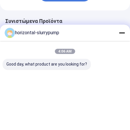
Συνιστώμενα Προϊόντα
horizontal-slurrypump
4:06 AM
Good day, what product are you looking for?
Βυθοκόρος που
Οριζόντιο
Βαρέων καθηκ
εκβαθύνει την
βιομηχανικό λάσπης
φυγοκεντρική
επικεφαλής
υλικό 800 χρωμίου
αντλία πηλού/
φυγοκεντρική
αντλιών υψηλό -
βιομηχανική α
αντλία ανώτατα 45m
1350r/λ.
λάσπης ένδυσ
Καλύτερη τιμή
Καλύτερη τιμή
Καλύτερη 
Dia πηλού 152mm
δομών
υψηλό
τυποποιημένο
αμμοχάλικο ροής
Αρχική
Περίπου
επαφή
Desktop
Σελίδα
εμείς
Site
Χάρτης ιστότοπου
Πολιτική μυστικότητας