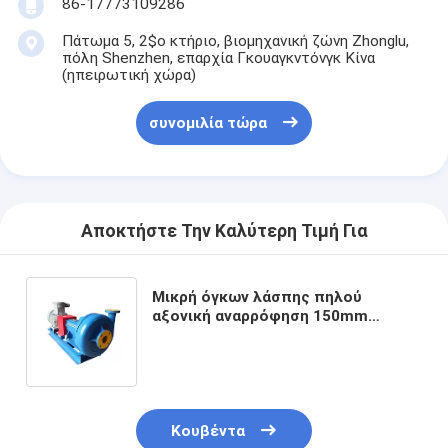
86-17773109286
Πάτωμα 5, 2$ο κτήριο, βιομηχανική ζώνη Zhonglu,
πόλη Shenzhen, επαρχία Γκουαγκντόνγκ Κίνα
(ηπειρωτική χώρα)
συνομιλία τώρα
Αποκτήστε Την Καλύτερη Τιμή Για
Μικρή όγκων λάσπης πηλού
αξονική αναρρόφηση 150mm
απαλλαγή Dia της Shell αντλιών
διπλή
Κουβέντα