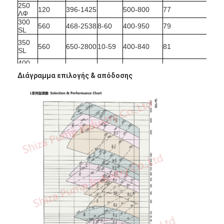
κάθετη φυγοκεντρική αντλία
250
120
396-1425
500-800
77
ΛΦ
300
οριζόντια φυγοκεντρική αντλία
560
468-2538
8-60
400-950
79
SL
350
560
650-2800
10-59
400-840
81
Μέρη αντλιών πηλού
SL
400
560
720-3312
7-51
300-700
80
ST-λ
Διάγραμμα επιλογής & απόδοσης
450
1008-
560
9-48
300-600
80
ST-λ
4356
550
1980-
1200
10-50
250-475
86
TU-λ
7900