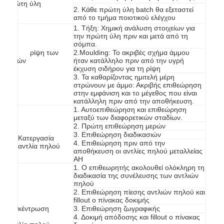
πρώτη ύλη
Εμφάνιση VR
2. Κάθε πρώτη ύλη batch θα εξεταστεί
RA
από το τμήμα ποιοτικού ελέγχου
1. Τήξη: Χημική ανάλυση στοιχείων για
Σχετικά με εμάς
την πρώτη ύλη πριν και μετά από τη
σόμπα.
Γ ρίψη των
2.Moulding: Το ακριβές σχήμα άμμου
εργοστάσιο Περιήγηση
μερών
ήταν κατάλληλο πριν από την υγρή
έκχυση σιδήρου για τη ρίψη
Ποιοτικός έλεγχος
3. Τα καθαρίζοντας ημιτελή μέρη
στρώνουν με άμμο: Ακριβής επιθεώρηση
στην εμφάνιση και το μέγεθος που είναι
Επικοινωνήστε μαζί μας
κατάλληλη πριν από την αποθήκευση.
1. Αυτοεπιθεώρηση και επιθεώρηση
μεταξύ των διαφορετικών σταδίων.
Ειδήσεις
2. Πρώτη επιθεώρηση μερών
3. Επιθεώρηση διαδικασιών
Κατεργασία
Όλες οι περιπτώσεις
4. Επιθεώρηση πριν από την
αντλία πηλού
αποθήκευση οι αντλίες πηλού μεταλλείας
AH
Blog
1. Ο επιθεωρητής ακολουθεί ολόκληρη τη
διαδικασία της συνέλευσης των αντλιών
πηλού
συνομιλία τώρα
2. Επιθεώρηση πίεσης αντλιών πηλού και
Α
fillout ο πίνακας δοκιμής
Ecer
Συγκέντρωση
3. Επιθεώρηση ζωγραφικής
SL
4. Δοκιμή απόδοσης και fillout ο πίνακας