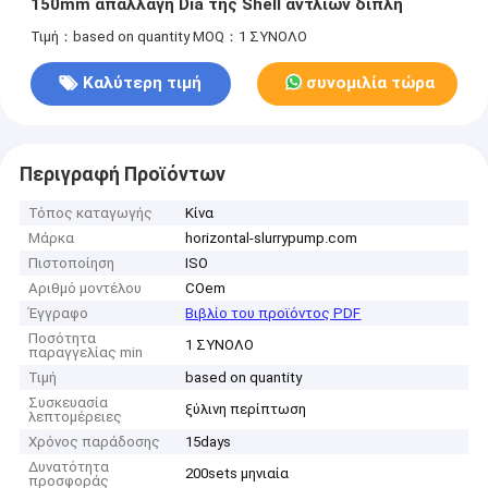
150mm απαλλαγή Dia της Shell αντλιών διπλή
Τιμή：based on quantity
MOQ：1 ΣΥΝΟΛΟ
Καλύτερη τιμή
συνομιλία τώρα
Περιγραφή Προϊόντων
Τόπος καταγωγής
Κίνα
Μάρκα
horizontal-slurrypump.com
Πιστοποίηση
ISO
Αριθμό μοντέλου
COem
Έγγραφο
Βιβλίο του προϊόντος PDF
Ποσότητα
1 ΣΥΝΟΛΟ
παραγγελίας min
Τιμή
based on quantity
Συσκευασία
ξύλινη περίπτωση
λεπτομέρειες
Χρόνος παράδοσης
15days
Δυνατότητα
200sets μηνιαία
προσφοράς