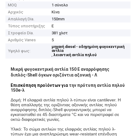
MOQ
1 σύνολο
Αρχικός
Κίνα
Απαλλαγή Dia.
150mm
Τύπος υποστήριξης
Ε
Στροφείο Dia.
381 χλστ
Αριθμός Vanes
5
μηχανή diesel - οδηγημένη φυγοκεντρική
Υψηλό φως:
αντλία
,
λειαντική αντλία πηλού
Μικρή φυγοκεντρική αντλία 150 Ε αναρρόφησης
διπλός-Shell όγκων οριζόντια αξονική - Λ
Επισκόπηση προϊόντων για
την πρότυπη αντλία πηλού
150e-λ
Δομή: Η ελαφριά αντλία πηλού λ-τύπων είναι cantilever. Η
θέση απαλλαγής της οριζόντιας αξονικής αντλίας πηλού
αναρρόφησης διπλός-Shell φυγοκεντρικής μπορεί να
εγκατασταθεί σε 45 διαστήματα °C και να περιστραφεί σε
οκτώ διαφορετικές γωνίες.
Υλικό: Το σώμα αντλιών της ελαφριάς αντλίας πηλού λ-
τύπων έχει μια αναπληρώσιμη wear-resistant επένδυση