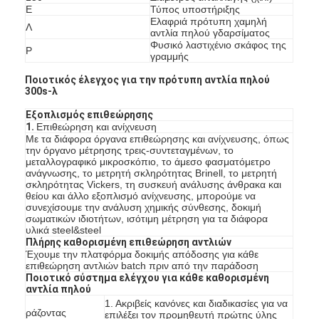
Ε
Τύπος υποστήριξης
Ελαφριά πρότυπη χαμηλή
Λ
αντλία πηλού γδαρσίματος
Φυσικό λαστιχένιο σκάφος της
Ρ
γραμμής
Ποιοτικός έλεγχος για την πρότυπη αντλία πηλού
300s-λ
Εξοπλισμός επιθεώρησης
1.
Επιθεώρηση και ανίχνευση
Με τα διάφορα όργανα επιθεώρησης και ανίχνευσης, όπως
την όργανο μέτρησης τρεις-συντεταγμένων, το
μεταλλογραφικό μικροσκόπιο, το άμεσο φασματόμετρο
ανάγνωσης, το μετρητή σκληρότητας Brinell, το μετρητή
σκληρότητας Vickers, τη συσκευή ανάλυσης άνθρακα και
θείου και άλλο εξοπλισμό ανίχνευσης, μπορούμε να
συνεχίσουμε την ανάλυση χημικής σύνθεσης, δοκιμή
σωματικών ιδιοτήτων, ισότιμη μέτρηση για τα διάφορα
υλικά steel&steel
Αρχική σελίδα
Πλήρης καθορισμένη επιθεώρηση αντλιών
Έχουμε την πλατφόρμα δοκιμής απόδοσης για κάθε
επιθεώρηση αντλιών batch πριν από την παράδοση
προϊόντα
Ποιοτικό σύστημα ελέγχου για κάθε καθορισμένη
αντλία πηλού
Βίντεο
1. Ακριβείς κανόνες και διαδικασίες για να
Αγοράζοντας
επιλέξει τον προμηθευτή πρώτης ύλης