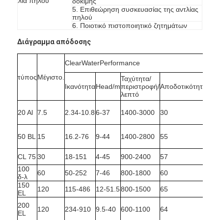
αντλία πηλού
δοκιμής
5. Επιθεώρηση συσκευασίας της αντλίας
πηλού
6. Ποιοτικό πιστοποιητικό ζητημάτων
Οριζόντια αντλία πηλού
Διάγραμμα απόδοσης
Κάθετη αντλία πηλού
ClearWaterPerformance
Φυγοκεντρική αντλία πηλού
τύπος
Μέγιστο.
Ταχύτητα/
Ικανότητα
Head/m
περιστροφή/
Αποδοτικότητα
NP
Βαρέων καθηκόντων αντλία πηλού
λεπτό
20 Al
7.5
2.34-10.8
6-37
1400-3000
30
3.5
αντλία θερμότητας πηγής νερού
Αντλία θερμότητας Hydronic
50 BL
15
16.2-76
9-44
1400-2800
55
3.5
CL 75
30
18-151
4-45
900-2400
57
αντλία θερμότητας πισινών
100
60
50-252
7-46
800-1800
60
δ-λ
υψηλής θερμοκρασίας αντλία θερμότητας
150
120
115-486
12-51.5
800-1500
65
EL
πολυβάθμια φυγοκεντρική αντλία
200
120
234-910
9.5-40
600-1100
64
EL