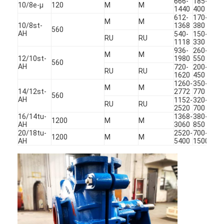
666-
185-
10/8e-μ
120
Μ
Μ
14-
1440
400
612-
170-
Μ
Μ
11-
10/8st-
1368
380
560
AH
540-
150-
RU
RU
12-
1118
330
936-
260-
Μ
Μ
7-6
12/10st-
1980
550
560
AH
720-
200-
RU
RU
7-4
1620
450
1260-
350-
Μ
Μ
13-
14/12st-
2772
770
560
AH
1152-
320-
RU
RU
13-
2520
700
16/14tu-
1368-
380-
1200
Μ
Μ
11-
AH
3060
850
20/18tu-
2520-
700-
1200
Μ
Μ
13-
AH
5400
1500