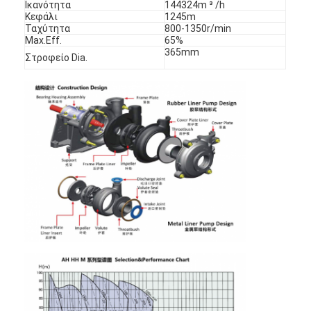
Ικανότητα
144324m ³ /h
Κεφάλι
1245m
Ταχύτητα
800-1350r/min
Οριζόντια αντλία πηλού
Max.Eff.
65%
365mm
Στροφείο Dia.
Κάθετη αντλία πηλού
Φυγοκεντρική αντλία πηλού
Βαρέων καθηκόντων αντλία πηλού
αντλία θερμότητας πηγής νερού
Αντλία θερμότητας Hydronic
αντλία θερμότητας πισινών
υψηλής θερμοκρασίας αντλία θερμότητας
πολυβάθμια φυγοκεντρική αντλία