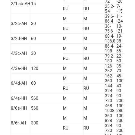
72
-20
2/1.5b-AH
15
25.2-
7-
RU
RU
5.5-
54
-15
39.6-
11-
Μ
Μ
12-
86.4
-24
3/2c-AH
30
36-
10-
RU
RU
13-
75.6
-21
68.4-
19-
3/2d-HH
60
Μ
Μ
25-
136.8
38
86.4-
24-
Μ
Μ
9-5
198
55
4/3c-AH
30
79.2-
22-
RU
RU
5-34
180
50
126-
35-
4/3e-HH
120
Μ
Μ
12-
252
70
162-
45-
Μ
Μ
12-
360
100
6/4d-AH
60
144-
40-
RU
RU
12-
324
90
324-
90-
6/4s-HH
560
Μ
Μ
30-
720
200
468-
130-
8/6s-HH
560
Μ
Μ
20-
1008
280
360-
100-
Μ
Μ
10-
828
230
8/6r-AH
300
324-
90-
RU
RU
7-4
720
200