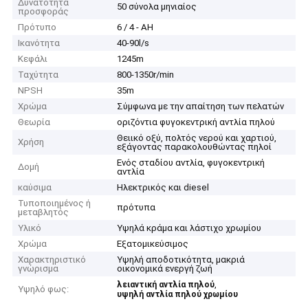
Δυνατότητα
50 σύνολα μηνιαίος
προσφοράς
Πρότυπο
6 / 4 - AH
Ικανότητα
40-90l/s
Κεφάλι
1245m
Ταχύτητα
800-1350r/min
NPSH
35m
Χρώμα
Σύμφωνα με την απαίτηση των πελατών
Θεωρία
οριζόντια φυγοκεντρική αντλία πηλού
Θειικό οξύ, πολτός νερού και χαρτιού,
Χρήση
εξάγοντας παρακολουθώντας πηλοί
Ενός σταδίου αντλία, φυγοκεντρική
Δομή
αντλία
καύσιμα
Ηλεκτρικός και diesel
Τυποποιημένος ή
πρότυπα
μεταβλητός
Υλικό
Υψηλά κράμα και λάστιχο χρωμίου
Χρώμα
Εξατομικεύσιμος
Χαρακτηριστικό
Υψηλή αποδοτικότητα, μακριά
γνώρισμα
οικονομικά ενεργή ζωή
,
λειαντική αντλία πηλού
Υψηλό φως:
υψηλή αντλία πηλού χρωμίου