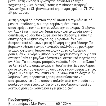
μεταβλητή κίνηση συχνότητας, thyristor έλεγχος
Εμφάνιση VR
ταχύτητας, κ.λπ. Μεταξύ τους, η V-shaped κίνηση β-
ζωνών έχει το CL, βιογραφικό σημείωμα, χρώμιο, ZL, ZV,
ZR μετάδοση.
Σχετικά με εμάς
Αυτή η σειρά οριζόντιου πηλού υιοθετεί την ίδια σειρά
μερών μετάδοσης, συμπεριλαμβανομένου του
εργοστάσιο Περιήγηση
υποστηρίγματος και της συνέλευσης ρουλεμάν. Ο άξονας
αντλιών έχει τη μεγάλη διάμετρο, καλή ακαμψία, κοντό
cantilever, και δεν θα κάμψει και δεν θα δονηθεί υπό τις
Ποιοτικός έλεγχος
αυστηρές συνθήκες εργασίας. Το ρουλεμάν είναι
διαφορετικό σύμφωνα με τη δύναμη της μετάδοσης. Τα
Επικοινωνήστε μαζί μας
βαρέων καθηκόντων με κωνικούς κυλίνδρους ρουλεμάν
ενιαίος-σειρών ή διπλός-σειρών και τα κυλινδρικά
ρουλεμάν κυλίνδρων μπορούν να χρησιμοποιηθούν για να
Ειδήσεις
αντισταθούν τα μεγάλα αξονικά και ακτινωτά φορτία της
αντλίας. Τα ρουλεμάν μπορούν να λαδωθούν με το έλαιο ή
το λεπτό έλαιο σύμφωνα με τη δομή κιβωτίων ρουλεμάν,
Όλες οι περιπτώσεις
και οι άκρες του φέροντος σώματος έχουν σφραγίσει τις
άκρες. Η κάλυψη, το μανίκι λαβύρινθων και το δαχτυλίδι
λαβύρινθων μπορούν να χρησιμοποιηθούν για να
Blog
αποτρέψουν το ρύπο όπως ο πολτός από την είσοδο του
ρουλεμάν, που εξασφαλίζει ότι το ρουλεμάν μπορεί να
συνομιλία τώρα
λειτουργήσει ακίνδυνα και έχει μακρά ζωή.
Ecer
Προδιαγραφές:
Επιτρεπόμενο Max.Power
60-120kw