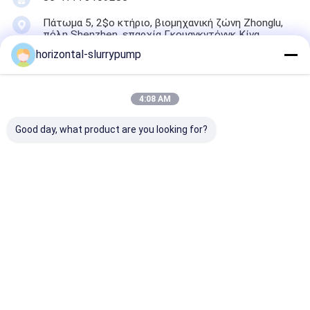
Πάτωμα 5, 2$ο κτήριο, βιομηχανική ζώνη Zhonglu,
πόλη Shenzhen, επαρχία Γκουαγκντόνγκ Κίνα
(ηπειρωτική χώρα)
horizontal-slurrypump
συνομιλία τώρα
4:08 AM
Good day, what product are you looking for?
Αποκτήστε Την Καλύτερη Τιμή Για
Οριζόντιο βιομηχανικό λάσπης
υλικό 800 χρωμίου αντλιών υψηλό -
1350r/λ.
Κουβέντα