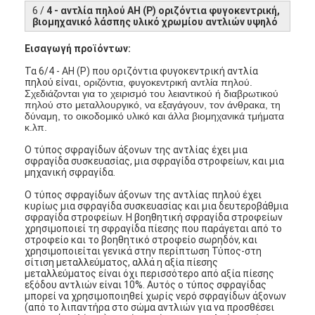
6 /
4 - αντλία πηλού AH (Ρ) οριζόντια φυγοκεντρική,
βιομηχανικό λάσπης υλικό χρωμίου αντλιών υψηλό
Εισαγωγή προϊόντων:
Τα 6/4 - AH (Ρ) που οριζόντια φυγοκεντρική αντλία
πηλού είναι
, οριζόντια, φυγοκεντρική αντλία πηλού.
Σχεδιάζονται για το χειρισμό του λειαντικού ή διαβρωτικού
πηλού στο μεταλλουργικό, να εξαγάγουν, τον άνθρακα, τη
δύναμη, το οικοδομικό υλικό και άλλα βιομηχανικά τμήματα
κ.λπ.
Ο τύπος σφραγίδων άξονων της αντλίας έχει μια
σφραγίδα συσκευασίας, μια σφραγίδα στροφείων, και μια
μηχανική σφραγίδα.
Ο τύπος σφραγίδων άξονων της αντλίας πηλού έχει
κυρίως μια σφραγίδα συσκευασίας και μια δευτεροβάθμια
σφραγίδα στροφείων. Η βοηθητική σφραγίδα στροφείων
χρησιμοποιεί τη σφραγίδα πίεσης που παράγεται από το
στροφείο και το βοηθητικό στροφείο σωρηδόν, και
χρησιμοποιείται γενικά στην περίπτωση Τύπος-στη
σίτιση μεταλλεύματος, αλλά η αξία πίεσης
μεταλλεύματος είναι όχι περισσότερο από αξία πίεσης
εξόδου αντλιών είναι 10%. Αυτός ο τύπος σφραγίδας
μπορεί να χρησιμοποιηθεί χωρίς νερό σφραγίδων άξονων
(από το λιπαντήρα στο σώμα αντλιών για να προσθέσει