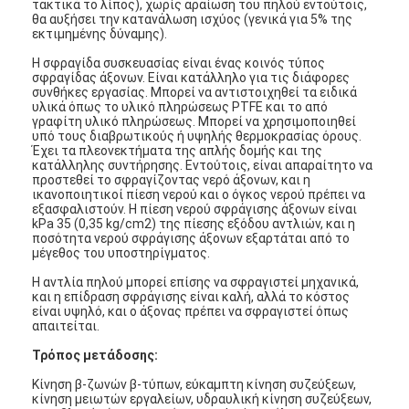
τακτικά το λίπος), χωρίς αραίωση του πηλού εντούτοις,
θα αυξήσει την κατανάλωση ισχύος (γενικά για 5% της
εκτιμημένης δύναμης).
Η σφραγίδα συσκευασίας είναι ένας κοινός τύπος
σφραγίδας άξονων. Είναι κατάλληλο για τις διάφορες
συνθήκες εργασίας. Μπορεί να αντιστοιχηθεί τα ειδικά
υλικά όπως το υλικό πληρώσεως PTFE και το από
γραφίτη υλικό πληρώσεως. Μπορεί να χρησιμοποιηθεί
υπό τους διαβρωτικούς ή υψηλής θερμοκρασίας όρους.
Έχει τα πλεονεκτήματα της απλής δομής και της
κατάλληλης συντήρησης. Εντούτοις, είναι απαραίτητο να
προστεθεί το σφραγίζοντας νερό άξονων, και η
ικανοποιητικοί πίεση νερού και ο όγκος νερού πρέπει να
εξασφαλιστούν. Η πίεση νερού σφράγισης άξονων είναι
kPa 35 (0,35 kg/cm2) της πίεσης εξόδου αντλιών, και η
ποσότητα νερού σφράγισης άξονων εξαρτάται από το
μέγεθος του υποστηρίγματος.
Η αντλία πηλού μπορεί επίσης να σφραγιστεί μηχανικά,
και η επίδραση σφράγισης είναι καλή, αλλά το κόστος
Αρχική σελίδα
είναι υψηλό, και ο άξονας πρέπει να σφραγιστεί όπως
απαιτείται.
προϊόντα
Τρόπος μετάδοσης:
Κίνηση β-ζωνών β-τύπων, εύκαμπτη κίνηση συζεύξεων,
Βίντεο
κίνηση μειωτών εργαλείων, υδραυλική κίνηση συζεύξεων,