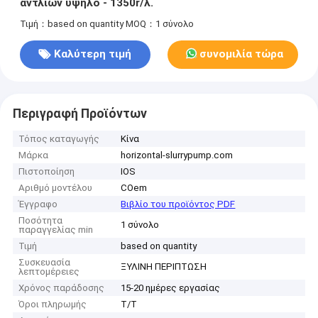
αντλιών υψηλό - 1350r/λ.
Τιμή：based on quantity
MOQ：1 σύνολο
Καλύτερη τιμή
συνομιλία τώρα
Περιγραφή Προϊόντων
Τόπος καταγωγής
Κίνα
Μάρκα
horizontal-slurrypump.com
Πιστοποίηση
IOS
Αριθμό μοντέλου
COem
Έγγραφο
Βιβλίο του προϊόντος PDF
Ποσότητα
1 σύνολο
παραγγελίας min
Τιμή
based on quantity
Συσκευασία
ΞΥΛΙΝΗ ΠΕΡΙΠΤΩΣΗ
λεπτομέρειες
Χρόνος παράδοσης
15-20 ημέρες εργασίας
Όροι πληρωμής
T/T