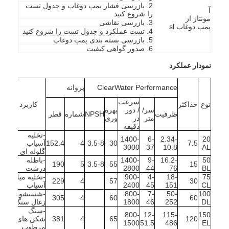
2. بازرسی فشار پمپ دوغاب و جدول تست
نمایش VR
آ
را شروع کنید
مونتاژ از
3. بازرسی نقاشی
پمپ دوغاب sl
4. تست عملکرد و جدول تست را شروع کنید
درباره ما
5. بازرسی بسته بندی پمپ دوغاب
6. صدور گواهی کیفیت
کارخانه تور
نمودار عملکرد
کنترل کیفیت
ClearWater Performance
پروانه
تماس با ما
سرعت
نوع
حداکثر
کاربرد
سر/
/ دور
بهره
ظرفیت
NPSH
شماره
قطر
متر
در
وری
اخبار
دقیقه
-تخلیه
1400-
6-
2.34-
20
7.5
30
3.5-8
4
152.4
آسیاب
همه موارد
3000
37
10.8
AL
گلوله ای
50
16.2-
9-
1400-
-باطله
190
5
3.5-8
55
15
Blog
BL
76
44
2800
درشت
75
18-
4-
900-
-تخلیه میله
229
4
57
30
CL
151
45
2400
آسیاب
الان چت کن
100
50-
7-
800-
-شستشوی
305
4
60
60
DL
252
46
1800
زغال سنگ
-سنگ
Ecer
800-
12-
115-
150
120
65
4
381
شکن های
1500
51.5
486
EL
مرطوب