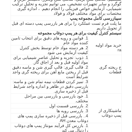
گوگرد و سایر تجهیزات تشخیص، می توانیم تجزیه و تحلیل ترکیب
شیمیایی، آزمایش خواص فیزیکی را انجام دهیم. ، اندازه گیری
مختصات برای مواد مختلف فولاد و فولاد
سی
بازرسی کامل مجموعه پمپ
ما پلت فرم تست عملکرد را برای هر بازرسی پمپ دسته ای قبل
از تحویل داریم
سیستم کنترل کیفیت برای هر پمپ دوغاب مجموعه
1. قوانین و رویه های دقیق برای انتخاب تامین
کننده مواد خام
خرید مواد اولیه
2. هر دسته مواد خام توسط بخش کنترل
ra
کیفیت آزمایش می شود
1. ذوب: تجزیه و تحلیل عناصر شیمیایی برای
مواد اولیه قبل و بعد از اجاق گاز.
ج ریخته گری
2. قالب گیری: قالب گیری شن و ماسه دقیق
قطعات
قبل از ریختن مایع آهن برای ریخته گری واجد
شرایط است
3. تمیز کردن قطعات نیمه تمام شن و ماسه:
بازرسی دقیق در ظاهر و اندازه واجد شرایط
قبل از ذخیره سازی.
1. خود بازرسی و بازرسی بین مراحل
خانه
مختلف.
2. بازرسی قسمت اول
ماشینکاری از
3. بازرسی رویه ها
محصولات
پمپ دوغاب
4.. بازرسی قبل از ذخیره سازی پمپ های
دوغاب معدن AH
فیلم های
1. بازرس کل فرآیند مونتاژ پمپ های دوغاب
را دنبال می کند