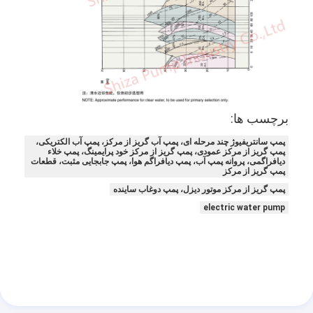
پمپ گریز از مرکز عمودی
پمپ گریز از مرکز افقی
قطعات پمپ دوغاب
برچسب ها:
پمپ سانتریفیوژ چند مرحله ای، پمپ آب گریز از مرکز، پمپ آب الکتریکی،
پمپ گریز از مرکز عمودی، پمپ گریز از مرکز خود پرایمینگ، پمپ خلاء
دیافراگمی، پروانه پمپ آب، پمپ دیافراگم هوا، پمپ جابجایی مثبت، قطعات
پمپ گریز از مرکز
پمپ گریز از مرکز موتور دیزل، پمپ دوغاب ساینده
electric water pump