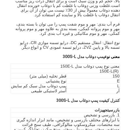
بالا، حجم کم و وزن سبک است و برای انتقال ذرات ریز مناسب
است.غلظت وزنی دوغاب با غلظت کم یا دوغاب خورنده انتقال
دهنده دوغاب معمولاً بیش از 30٪ نیست.می توان از آن برای
انتقال دوغاب با غلظت بالا و ساینده کم استفاده کرد.
فرم آب بندی: مهر و موم شفت پمپ را می توان با بسته بندی،
مهر و موم پروانه کمکی، بسته بندی به علاوه مهر و موم پروانه
کمکی، مهر و موم مکانیکی و غیره آب بندی کرد.
نوع انتقال: انتقال مستقیم DC، درایو تسمه موازی CR، درایو
تسمه بالا و پایین ZVZ، درایو تسمه عمودی CV و انواع دیگر.
معنی نوع
پمپ دوغاب مدل 300S-L
معنی نوع پمپ دوغاب مدل 150E-L
150E-L(R)
150
قطر تخلیه (میلی متر)
E
نوع پشتیبانی
L
پمپ دوغاب مدل سبک کم سایش
آر
آستر لاستیکی طبیعی
کنترل کیفیت پمپ دوغاب مدل 300S-L
بازرسی
تجهیزات
1. بازرسی و تشخیص
با ابزارهای مختلف بازرسی و تشخیص، مانند ابزار اندازه گیری
سه مختصات، میکروسکوپ متالوگرافی، طیف سنج قرائت
مستقیم، سختی سنج برینل، سختی سنج ویکرز، تحلیلگر کربن و