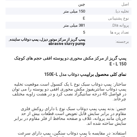
اصل
چین
تخلیه دیا.
150 میلی متر
نوع پشتیبانی
E
پروانه DIa.
381 میلی متر
تعداد پره ها
5
,
پمپ گریز از مرکز موتور دیزل، پمپ دوغاب ساینده
برجسته:
abrasive slurry pump
پمپ گریز از مرکز مکش محوری دو پوسته افقی حجم های کوچک
150 E - L
نمای کلی محصول برای
پمپ دوغاب مدل 150E-L
ساختار: پمپ دوغاب سبک نوع L یک کنسول است.موقعیت تخلیه
پمپ دوغاب سانتریفیوژ مکش محوری افقی دو پوسته را می توان
در فواصل 45 درجه سانتیگراد نصب کرد و در هشت زاویه مختلف
چرخاند.
جنس: بدنه پمپ پمپ دوغاب سبک نوع L دارای روکش فلزی
مقاوم در برابر سایش قابل تعویض است.قطعات بیش از حد
جریان مانند پروانه، غلاف و صفحه محافظ از فلز مقاوم در برابر
سایش ساخته شده اند.
استفاده: در مقایسه با پمپ دوغاب سنگین، پمپ دارای سرعت