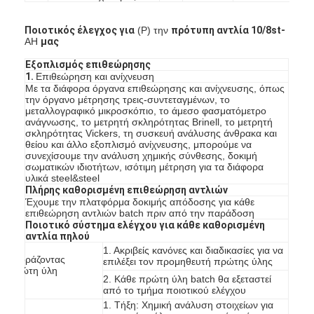
κάθετη φυγοκεντρική αντλία
Ποιοτικός έλεγχος για
(Ρ) την
πρότυπη αντλία 10/8st-
οριζόντια φυγοκεντρική αντλία
AH
μας
Εξοπλισμός επιθεώρησης
Μέρη αντλιών πηλού
1.
Επιθεώρηση και ανίχνευση
Με τα διάφορα όργανα επιθεώρησης και ανίχνευσης, όπως
την όργανο μέτρησης τρεις-συντεταγμένων, το
μεταλλογραφικό μικροσκόπιο, το άμεσο φασματόμετρο
ανάγνωσης, το μετρητή σκληρότητας Brinell, το μετρητή
σκληρότητας Vickers, τη συσκευή ανάλυσης άνθρακα και
θείου και άλλο εξοπλισμό ανίχνευσης, μπορούμε να
συνεχίσουμε την ανάλυση χημικής σύνθεσης, δοκιμή
σωματικών ιδιοτήτων, ισότιμη μέτρηση για τα διάφορα
υλικά steel&steel
Πλήρης καθορισμένη επιθεώρηση αντλιών
Έχουμε την πλατφόρμα δοκιμής απόδοσης για κάθε
επιθεώρηση αντλιών batch πριν από την παράδοση
Ποιοτικό σύστημα ελέγχου για κάθε καθορισμένη
αντλία πηλού
1. Ακριβείς κανόνες και διαδικασίες για να
Αγοράζοντας
επιλέξει τον προμηθευτή πρώτης ύλης
πρώτη ύλη
2. Κάθε πρώτη ύλη batch θα εξεταστεί
RA
από το τμήμα ποιοτικού ελέγχου
1. Τήξη: Χημική ανάλυση στοιχείων για