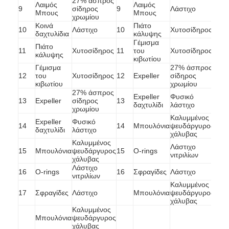
27% άσπρος
Λαιμός
Λαιμός
9
σίδηρος
9
Λάστιχο
Μπους
Μπους
χρωμίου
Κοινά
Πιάτο
Οριζόντια αντλία πηλού
10
Λάστιχο
10
Χυτοσίδηρος
δαχτυλίδια
κάλυψης
Γέμισμα
Πιάτο
11
Χυτοσίδηρος
11
του
Χυτοσίδηρος
Κάθετη αντλία πηλού
κάλυψης
κιβωτίου
Γέμισμα
27% άσπρος
Φυγοκεντρική αντλία πηλού
12
του
Χυτοσίδηρος
12
Expeller
σίδηρος
κιβωτίου
χρωμίου
27% άσπρος
Βαρέων καθηκόντων αντλία πηλού
Expeller
Φυσικό
13
Expeller
σίδηρος
13
δαχτυλίδι
λάστιχο
χρωμίου
Καλυμμένος
αντλία θερμότητας πηγής νερού
Expeller
Φυσικό
14
14
Μπουλόνια
ψευδάργυρος
δαχτυλίδι
λάστιχο
χάλυβας
Αντλία θερμότητας Hydronic
Καλυμμένος
Λάστιχο
15
Μπουλόνια
ψευδάργυρος
15
O-rings
νιτριλίων
χάλυβας
αντλία θερμότητας πισινών
Λάστιχο
16
O-rings
16
Σφραγίδες
Λάστιχο
νιτριλίων
Καλυμμένος
υψηλής θερμοκρασίας αντλία θερμότητας
17
Σφραγίδες
Λάστιχο
Μπουλόνια
ψευδάργυρος
χάλυβας
πολυβάθμια φυγοκεντρική αντλία
Καλυμμένος
Μπουλόνια
ψευδάργυρος
χάλυβας