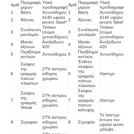
Περιγραφή
Υλική
Περιγραφή
Υλική
Αριθ.
Αριθ.
Εμφάνιση VR
μερών
προδιαγραφή
μερών
προδιαγραφή
1
Βάση
Χυτοσίδηρος
1
Βάση
Χυτοσίδηρος
4140 υψηλό
4140 υψηλό
Σχετικά με εμάς
2
Άξονας
2
Άξονας
εκτατό Steel*
εκτατό Steel*
Timken
Timken
Συνέλευση
Συνέλευση
εργοστάσιο Περιήγηση
3
(σώμα
3
(σώμα
ρουλεμάν
ρουλεμάν
χυτοσιδήρου)
χυτοσιδήρου)
Μανίκι
Ανοξείδωτο
Μανίκι
Ανοξείδωτο
4
4
Ποιοτικός έλεγχος
άξονων
420
άξονων
420
Περίβλημα
Περίβλημα
5
Χυτοσίδηρος
5
Χυτοσίδηρος
αντλιών
αντλιών
Επικοινωνήστε μαζί μας
Ένθετο
Σκάφος
σκαφών
της
27% άσπρος
της
Ειδήσεις
6
γραμμής
σίδηρος
6
Λάστιχο
γραμμής
πιάτων
χρωμίου
πιάτων
πλαισίων
Όλες οι περιπτώσεις
πλαισίων
Σκάφος
Σκάφος
27% άσπρος
της
της
Blog
7
σίδηρος
7
γραμμής
Λάστιχο
γραμμής
χρωμίου
πιάτων
Volute
κάλυψης
συνομιλία τώρα
Το λάστιχο
27% άσπρος
έντυσε τον
8
Στροφείο
σίδηρος
8
Στροφείο
Ecer
υψηλό εκτατό
χρωμίου
χάλυβα