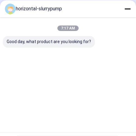
horizontal-slurrypump
7:17 AM
Good day, what product are you looking for?
Βυθοκόρος που
Οριζόντιο
Βαρέων καθηκ
εκβαθύνει την
βιομηχανικό λάσπης
φυγοκεντρική
επικεφαλής
υλικό 800 χρωμίου
αντλία πηλού/
φυγοκεντρική
αντλιών υψηλό -
βιομηχανική α
αντλία ανώτατα 45m
1350r/λ.
λάσπης ένδυσ
Καλύτερη τιμή
Καλύτερη τιμή
Καλύτερη 
Dia πηλού 152mm
δομών
υψηλό
τυποποιημένο
αμμοχάλικο ροής
Αρχική
Περίπου
επαφή
Desktop
Σελίδα
εμείς
Site
Χάρτης ιστότοπου
Πολιτική μυστικότητας
Κίνα στροφείο υδραντλιών προμηθευτής.
Copyright © 2026 Beijing
Silk Road Enterprise Management Services Co.,LTD. All Rights
Reserved. Developed by
ECER