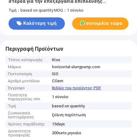
στερεά για την επεξεργασία επίπλευσης
μεταλλευμάτων
Τιμή：based on quantity
MOQ：1 σύνολο
Καλύτερη τιμή
συνομιλία τώρα
Περιγραφή Προϊόντων
Τόπος καταγωγής
Κίνα
Μάρκα
horizontal-slurrypump.com
Πιστοποίηση
ISO
Αριθμό μοντέλου
COem
Έγγραφο
Βιβλίο του προϊόντος PDF
Ποσότητα
1 σύνολο
παραγγελίας min
Τιμή
based on quantity
Συσκευασία
ξύλινη περίπτωση
λεπτομέρειες
Χρόνος παράδοσης
15days
Δυνατότητα
200sets μηνιαία
προσφοράς