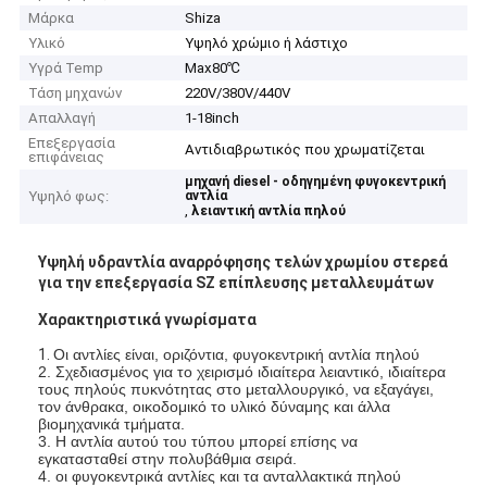
Μάρκα
Shiza
Υλικό
Υψηλό χρώμιο ή λάστιχο
Υγρά Temp
Max80℃
Τάση μηχανών
220V/380V/440V
Απαλλαγή
1-18inch
Επεξεργασία
Αντιδιαβρωτικός που χρωματίζεται
επιφάνειας
μηχανή diesel - οδηγημένη φυγοκεντρική
Υψηλό φως:
αντλία
,
λειαντική αντλία πηλού
Υψηλή υδραντλία αναρρόφησης τελών χρωμίου στερεά
για την επεξεργασία SZ επίπλευσης μεταλλευμάτων
Χαρακτηριστικά γνωρίσματα
1.
Οι αντλίες είναι, οριζόντια, φυγοκεντρική αντλία πηλού
2. Σχεδιασμένος για το χειρισμό ιδιαίτερα λειαντικό, ιδιαίτερα
τους πηλούς πυκνότητας στο μεταλλουργικό, να εξαγάγει,
τον άνθρακα, οικοδομικό το υλικό δύναμης και άλλα
βιομηχανικά τμήματα.
3. Η αντλία αυτού του τύπου μπορεί επίσης να
εγκατασταθεί στην πολυβάθμια σειρά.
4. οι φυγοκεντρικά αντλίες και τα ανταλλακτικά πηλού