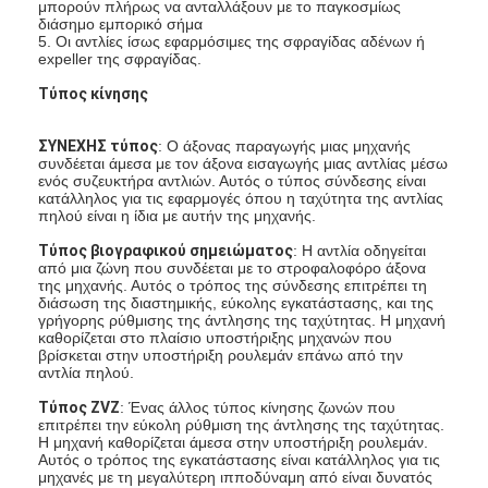
μπορούν πλήρως να ανταλλάξουν με το παγκοσμίως
διάσημο εμπορικό σήμα
5. Οι αντλίες ίσως εφαρμόσιμες της σφραγίδας αδένων ή
expeller της σφραγίδας.
Τύπος κίνησης
ΣΥΝΕΧΗΣ τύπος
: Ο άξονας παραγωγής μιας μηχανής
συνδέεται άμεσα με τον άξονα εισαγωγής μιας αντλίας μέσω
ενός συζευκτήρα αντλιών. Αυτός ο τύπος σύνδεσης είναι
κατάλληλος για τις εφαρμογές όπου η ταχύτητα της αντλίας
πηλού είναι η ίδια με αυτήν της μηχανής.
Τύπος βιογραφικού σημειώματος
: Η αντλία οδηγείται
από μια ζώνη που συνδέεται με το στροφαλοφόρο άξονα
της μηχανής. Αυτός ο τρόπος της σύνδεσης επιτρέπει τη
διάσωση της διαστημικής, εύκολης εγκατάστασης, και της
γρήγορης ρύθμισης της άντλησης της ταχύτητας. Η μηχανή
καθορίζεται στο πλαίσιο υποστήριξης μηχανών που
βρίσκεται στην υποστήριξη ρουλεμάν επάνω από την
αντλία πηλού.
Τύπος ZVZ
: Ένας άλλος τύπος κίνησης ζωνών που
επιτρέπει την εύκολη ρύθμιση της άντλησης της ταχύτητας.
Η μηχανή καθορίζεται άμεσα στην υποστήριξη ρουλεμάν.
Αυτός ο τρόπος της εγκατάστασης είναι κατάλληλος για τις
μηχανές με τη μεγαλύτερη ιπποδύναμη από είναι δυνατός