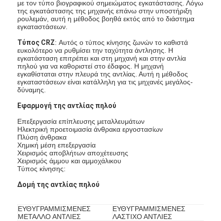
με τον τύπο βιογραφικού σημειώματος εγκατάστασης. Λόγω
της εγκατάστασης της μηχανής επάνω στην υποστήριξη
ρουλεμάν, αυτή η μέθοδος βοηθά εκτός από το διάστημα
εγκαταστάσεων.
Τύπος CRZ
: Αυτός ο τύπος κίνησης ζωνών το καθιστά
ευκολότερο να ρυθμίσει την ταχύτητα άντλησης. Η
εγκατάσταση επιτρέπει και στη μηχανή και στην αντλία
πηλού για να καθοριστεί στο έδαφος. Η μηχανή
εγκαθίσταται στην πλευρά της αντλίας. Αυτή η μέθοδος
εγκαταστάσεων είναι κατάλληλη για τις μηχανές μεγάλος-
δύναμης.
Εφαρμογή της αντλίας πηλού
Επεξεργασία επίπλευσης μεταλλευμάτων
Ηλεκτρική προετοιμασία άνθρακα εργοστασίων
Πλύση άνθρακα
Χημική μέση επεξεργασία
Χειρισμός αποβλήτων αποχέτευσης
Χειρισμός άμμου και αμμοχάλικου
Αρχική σελίδα
Τύπος κίνησης:
Δομή της αντλίας πηλού
προϊόντα
Βίντεο
ΕΥΘΥΓΡΑΜΜΙΣΜΕΝΕΣ
ΕΥΘΥΓΡΑΜΜΙΣΜΕΝΕΣ
ΜΕΤΑΛΛΟ ΑΝΤΛΙΕΣ
ΛΑΣΤΙΧΟ ΑΝΤΛΙΕΣ