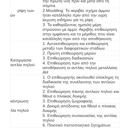
την πρώτη ύλη πριν και μετά από τη
σόμπα.
Γ ρίψη των
2.Moulding: Το ακριβές σχήμα άμμου
μερών
ήταν κατάλληλο πριν από την υγρή
έκχυση σιδήρου για τη ρίψη
3. Τα καθαρίζοντας ημιτελή μέρη
στρώνουν με άμμο: Ακριβής επιθεώρηση
στην εμφάνιση και το μέγεθος που είναι
κατάλληλη πριν από την αποθήκευση.
1. Αυτοεπιθεώρηση και επιθεώρηση
μεταξύ των διαφορετικών σταδίων.
2. Πρώτη επιθεώρηση μερών
3. Επιθεώρηση διαδικασιών
Κατεργασία
4. Επιθεώρηση πριν από την
αντλία πηλού
αποθήκευση οι αντλίες πηλού μεταλλείας
AH
1. Ο επιθεωρητής ακολουθεί ολόκληρη τη
διαδικασία της συνέλευσης των αντλιών
πηλού
2. Επιθεώρηση πίεσης αντλιών πηλού και
Α
fillout ο πίνακας δοκιμής
Συγκέντρωση
3. Επιθεώρηση ζωγραφικής
SL
4. Δοκιμή απόδοσης και fillout ο πίνακας
αντλία πηλού
δοκιμής
5. Επιθεώρηση συσκευασίας της αντλίας
πηλού
6. Ποιοτικό πιστοποιητικό ζητημάτων