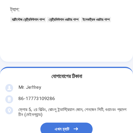
উল্লম্ব সেন্ট্রিফিউগাল পাম্প
ট্যাগ:
অনুভূমিক কেন্দ্রাতিগ পাম্প
মাল্টিস্টেজ সেন্ট্রিফিউগাল পাম্প
সেন্ট্রিফিউগাল ওয়াটার পাম্প
ইলেকট্রিক ওয়াটার পাম্প
স্লারি পাম্প অংশ
যোগাযোগের ঠিকানা
Mr. Jeffrey
86-17773109286
ফ্লোর 5, ২য় বিল্ডিং, ঝোংলু ইন্ডাস্ট্রিয়াল জোন, শেনজেন সিটি, গুয়াংডং প্রদেশ
চীন (মেইনল্যান্ড)
এখন চ্যাট