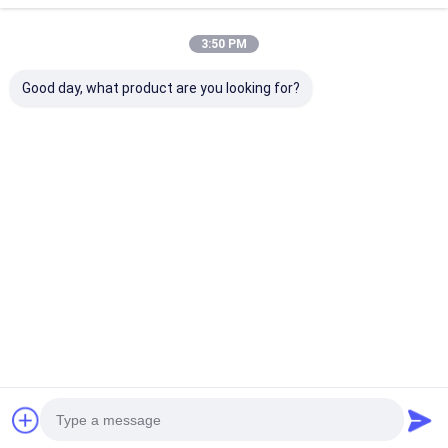
3:50 PM
Good day, what product are you looking for?
ড্রেজ ড্রেজিং হেড সেন্ট্রিফিউগাল
অনুভূমিক শিল্প স্লাজ পাম্প উচ্চ
হেভি ডিউটি ​​সেন্ট্রিফিউ
স্লারি পাম্প সর্বোচ্চ 45 মি ডায়া
ক্রোম উপাদান 800 - 1350r
পাম্প / কাঠামো পরিধান শ
152 মিমি হাই ফ্লো স্ট্যান্ডার্ড
/ মিনিট
স্লাজ পাম্প
নুড়ি
ভালো দাম
ভালো দাম
ভালো দাম
বাড়ি
আমাদের
আমাদের সাথে যোগাযোগ
Desktop
Site
সম্পর্কে
করুন
সাইট ম্যাপ
গোপনীয়তা নীতি
চীন সেলফ প্রাইমিং সেন্ট্রিফিউগাল পাম্প সরবরাহকারী.
Copyright © 2026 Beijing Silk
Road Enterprise Management Services Co.,LTD. All Rights
Reserved. Developed by
ECER