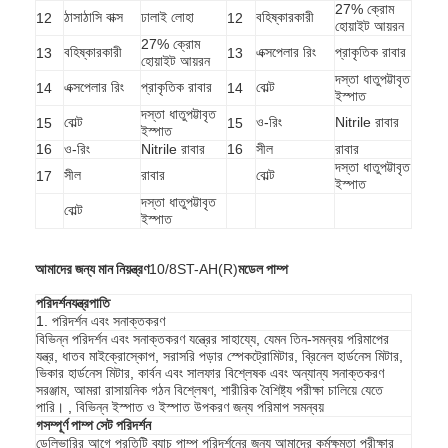
27% ক্রোম
ঠাসাঠাসি বাক্স
ঢালাই লোহা
বহিষ্কারকারী
12
12
VR প্রদর্শন
হোয়াইট আয়রন
27% ক্রোম
বহিষ্কারকারী
এক্সপেলার রিং
প্রাকৃতিক রাবার
13
13
হোয়াইট আয়রন
আমাদের সম্বন্ধে
দস্তা ধাতুপট্টাবৃত
এক্সপেলার রিং
প্রাকৃতিক রাবার
বোল্ট
14
14
ইস্পাত
কারখানা ভ্রমণ
দস্তা ধাতুপট্টাবৃত
বোল্ট
ও-রিং
Nitrile রাবার
15
15
ইস্পাত
16
ও-রিং
Nitrile রাবার
16
সীল
রাবার
মান নিয়ন্ত্রণ
দস্তা ধাতুপট্টাবৃত
সীল
রাবার
বোল্ট
17
ইস্পাত
আমাদের সাথে যোগাযোগ করুন
দস্তা ধাতুপট্টাবৃত
বোল্ট
ইস্পাত
খবর
আমাদের জন্য মান নিয়ন্ত্রণ
10/8ST-AH(R)
মডেল পাম্প
সব ক্ষেত্রেই
পরিদর্শন
যন্ত্রপাতি
1. পরিদর্শন এবং সনাক্তকরণ
Blog
বিভিন্ন পরিদর্শন এবং সনাক্তকরণ যন্ত্রের সাহায্যে, যেমন তিন-সমন্বয় পরিমাপের
যন্ত্র, ধাতব মাইক্রোস্কোপ, সরাসরি পড়ার স্পেকট্রোমিটার, ব্রিনেল হার্ডনেস মিটার,
এখন চ্যাট
ভিকার হার্ডনেস মিটার, কার্বন এবং সালফার বিশ্লেষক এবং অন্যান্য সনাক্তকরণ
সরঞ্জাম, আমরা রাসায়নিক গঠন বিশ্লেষণ, শারীরিক বৈশিষ্ট্য পরীক্ষা চালিয়ে যেতে
পারি। , বিভিন্ন ইস্পাত ও ইস্পাত উপকরণ জন্য পরিমাপ সমন্বয়
Ecer
গ
সম্পূর্ণ পাম্প সেট পরিদর্শন
ডেলিভারির আগে প্রতিটি ব্যাচ পাম্প পরিদর্শনের জন্য আমাদের কর্মক্ষমতা পরীক্ষার