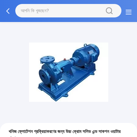
খনিজ ফ্লোটেশন প্রক্রিয়াকরণের জন্য উচ্চ ক্রোম সলিড এন্ড সাকশন ওয়াটার