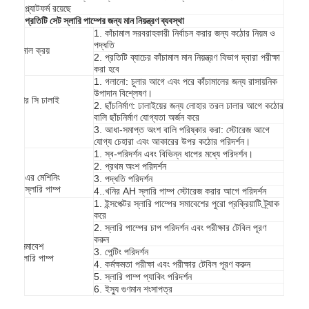
প্ল্যাটফর্ম রয়েছে
প্রতিটি সেট স্লারি পাম্পের জন্য মান নিয়ন্ত্রণ ব্যবস্থা
1. কাঁচামাল সরবরাহকারী নির্বাচন করার জন্য কঠোর নিয়ম ও
অনুভূমিক স্লারি পাম্প
পদ্ধতি
কাঁচামাল ক্রয়
2. প্রতিটি ব্যাচের কাঁচামাল মান নিয়ন্ত্রণ বিভাগ দ্বারা পরীক্ষা
রা
করা হবে
উল্লম্ব স্লারি পাম্প
1. গলানো: চুলার আগে এবং পরে কাঁচামালের জন্য রাসায়নিক
উপাদান বিশ্লেষণ।
সেন্ট্রিফিউগাল স্লারি পাম্প
অংশের সি ঢালাই
2. ছাঁচনির্মাণ: ঢালাইয়ের জন্য লোহার তরল ঢালার আগে কঠোর
বালি ছাঁচনির্মাণ যোগ্যতা অর্জন করে
3. আধা-সমাপ্ত অংশ বালি পরিষ্কার করা: স্টোরেজ আগে
হেভি ডিউটি ​​স্লারি পাম্প
যোগ্য চেহারা এবং আকারের উপর কঠোর পরিদর্শন।
1. স্ব-পরিদর্শন এবং বিভিন্ন ধাপের মধ্যে পরিদর্শন।
জলের উৎস তাপ পাম্প
2. প্রথম অংশ পরিদর্শন
এর মেশিনিং
3. পদ্ধতি পরিদর্শন
স্লারি পাম্প
4..খনির AH স্লারি পাম্প স্টোরেজ করার আগে পরিদর্শন
হাইড্রনিক হিট পাম্প
1. ইন্সপেক্টর স্লারি পাম্পের সমাবেশের পুরো প্রক্রিয়াটি ট্র্যাক
করে
সুইমিং পুল হিট পাম্প
2. স্লারি পাম্পের চাপ পরিদর্শন এবং পরীক্ষার টেবিল পূরণ
ক
করুন
এর সমাবেশ
3. পেন্টিং পরিদর্শন
উচ্চ তাপমাত্রার তাপ পাম্প
sl স্লারি পাম্প
4. কর্মক্ষমতা পরীক্ষা এবং পরীক্ষার টেবিল পূরণ করুন
5. স্লারি পাম্প প্যাকিং পরিদর্শন
মাল্টিস্টেজ সেন্ট্রিফিউগাল পাম্প
6. ইস্যু গুণমান শংসাপত্র