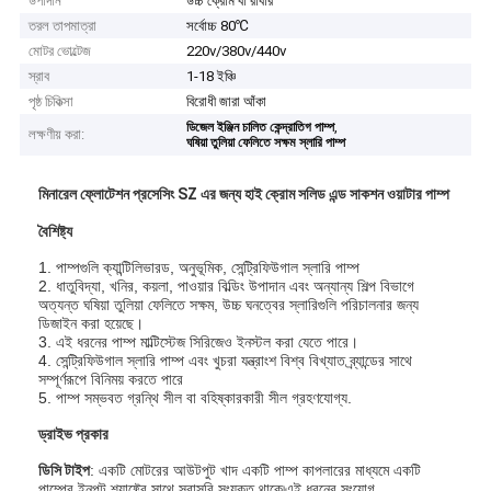
উপাদান
উচ্চ ক্রোম বা রাবার
তরল তাপমাত্রা
সর্বোচ্চ 80℃
মোটর ভোল্টেজ
220v/380v/440v
স্রাব
1-18 ইঞ্চি
পৃষ্ঠ চিকিত্সা
বিরোধী জারা আঁকা
,
ডিজেল ইঞ্জিন চালিত কেন্দ্রাতিগ পাম্প
লক্ষণীয় করা:
ঘষিয়া তুলিয়া ফেলিতে সক্ষম স্লারি পাম্প
মিনারেল ফ্লোটেশন প্রসেসিং SZ এর জন্য হাই ক্রোম সলিড এন্ড সাকশন ওয়াটার পাম্প
বৈশিষ্ট্য
1. পাম্পগুলি ক্যান্টিলিভারড, অনুভূমিক, সেন্ট্রিফিউগাল স্লারি পাম্প
2. ধাতুবিদ্যা, খনির, কয়লা, পাওয়ার বিল্ডিং উপাদান এবং অন্যান্য শিল্প বিভাগে
অত্যন্ত ঘষিয়া তুলিয়া ফেলিতে সক্ষম, উচ্চ ঘনত্বের স্লারিগুলি পরিচালনার জন্য
ডিজাইন করা হয়েছে।
3. এই ধরনের পাম্প মাল্টিস্টেজ সিরিজেও ইনস্টল করা যেতে পারে।
4. সেন্ট্রিফিউগাল স্লারি পাম্প এবং খুচরা যন্ত্রাংশ বিশ্ব বিখ্যাত ব্র্যান্ডের সাথে
সম্পূর্ণরূপে বিনিময় করতে পারে
5. পাম্প সম্ভবত গ্রন্থি সীল বা বহিষ্কারকারী সীল গ্রহণযোগ্য.
ড্রাইভ প্রকার
ডিসি টাইপ
: একটি মোটরের আউটপুট খাদ একটি পাম্প কাপলারের মাধ্যমে একটি
পাম্পের ইনপুট শ্যাফ্টের সাথে সরাসরি সংযুক্ত থাকে৷এই ধরনের সংযোগ