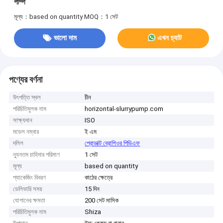
পাম্প
মূল্য：based on quantity
MOQ：1 সেট
ভালো দাম
এখন চ্যাট
পণ্যের বর্ণনা
উৎপত্তি স্থল
চীন
পরিচিতিমুলক নাম
horizontal-slurrypump.com
সাক্ষ্যদান
ISO
মডেল নম্বার
ই এম
দলিল
প্রোডাক্ট ব্রোশিওর পিডিএফ
ন্যূনতম চাহিদার পরিমাণ
1 সেট
মূল্য
based on quantity
প্যাকেজিং বিবরণ
কাঠের ক্ষেত্রে
ডেলিভারি সময়
15 দিন
যোগানের ক্ষমতা
200 সেট মাসিক
পরিচিতিমুলক নাম
Shiza