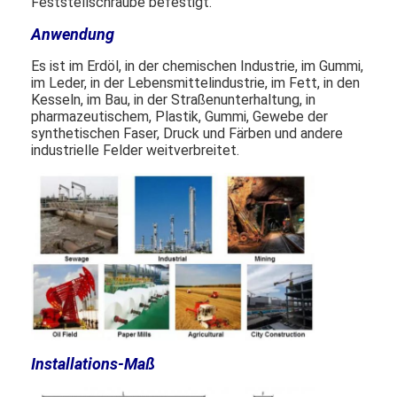
Feststellschraube befestigt.
Anwendung
Horizontale Schlamm-Pumpe
Es ist im Erdöl, in der chemischen Industrie, im Gummi,
im Leder, in der Lebensmittelindustrie, im Fett, in den
Vertikale Schlamm-Pumpe
Kesseln, im Bau, in der Straßenunterhaltung, in
pharmazeutischem, Plastik, Gummi, Gewebe der
Zentrifugale Schlamm-Pumpe
synthetischen Faser, Druck und Färben und andere
industrielle Felder weitverbreitet.
Hochleistungsschlamm-Pumpe
Wasserquellwärmepumpe
Hydronic-Wärmepumpe
Swimmingpool-Wärmepumpe
Wärmepumpe der hohen Temperatur
Installations-Maß
Mehrstufenkreiselpumpe