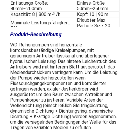
Entladungs-Größe:
Einlass-Größe:
40mm~200mm
50mm~250mm
Kapazität: 8 | 800 m-³ /h
Kopf: 10 | 90 m
Erlaubter Max
Maximale Leistungsfähigkeit:
Particle Size: 20
70%
Millimeter
Produkt-Beschreibung
Dichtungs-Art:
Gleitringdichtung/dynamische
U/min: 1450 r/min
WD-Reihenpumpen sind horizontale
Dichtung/Dichtungsring
korrosionsbeständige Kreiselpumpen, mit
geräumigem Antreiberflusskanal und überlegener
hydraulischer Leistung. Das hintere Leichentuch des
Antreibers wird mit hinterem Blatt ausgerüstet, das
Mediendurchsickern verringern kann. Um die Leistung
der Pumpe wieder herzustellen wenn
Flussdurchgangskomponenten und korrodierter
getragen werden, axialer Justierkörper wird
ausgerüstet um den Raum zwischen Antreiber und
Pumpenkörper zu justieren. Variable Arten der
Wellendichtung (einschließlich Gleitringdichtung,
dynamische Dichtung + Dichtungsring, dynamische
Dichtung + K-artige Dichtung) werden angenommen,
um die versiegelnden Bedingungen der Welle für das
Tragen von variablen Medien zu erfüllen