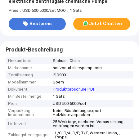
elektrische zentrifugale chemische Pumpe
Preis：USD 500-5000/set
MOQ：1 Satz
Bestpreis
Jetzt Chatten
Produkt-Beschreibung
Herkunftsort
Sichuan, China
Markenname
horizontal-slurrypump.com
Zertifizierung
ISO9001
Modellnummer
Soem
Dokument
Produktbroschüre PDF
Min Bestellmenge
1 Satz
Preis
USD 500-5000/set
Verpackung
freies Räucherungsexport-
Informationen
Holzkisteverpacken
25 Werktage, nachdem Vorauszahlung
Lieferzeit
empfangen worden ist
L/C, D/A, D/P, T/T, Western Union, ,
Zahlungsbedingungen
Paypal