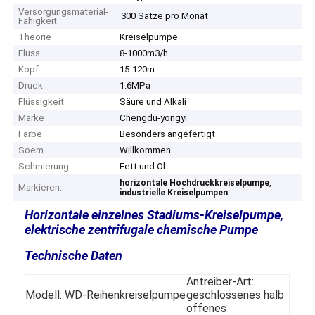
Versorgungsmaterial-
300 Sätze pro Monat
Fähigkeit
Theorie
Kreiselpumpe
Fluss
8-1000m3/h
Kopf
15-120m
Druck
1.6MPa
Flüssigkeit
Säure und Alkali
Marke
Chengdu-yongyi
Farbe
Besonders angefertigt
Soem
Willkommen
Schmierung
Fett und Öl
,
horizontale Hochdruckkreiselpumpe
Markieren:
industrielle Kreiselpumpen
Horizontale einzelnes Stadiums-Kreiselpumpe,
elektrische zentrifugale chemische Pumpe
Technische Daten
Antreiber-Art:
Modell: WD-Reihenkreiselpumpe
geschlossenes halb
offenes