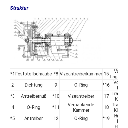
Struktur
Vorder
*1
Feststellschraube
*8
Vizeantreiberkammer
15
Lagerde
Vorder
2
Dichtung
9
O-Ring
*16
Lage
Tragen 
Zuhause
*3
Antreibernuß
*10
Vizeantreiber
17
Körpe
Verpackende
Tragen 
4
O-Ring
*11
18
Produkte
Kammer
Klamm
Hinter
*5
Antreiber
12
O-Ring
*19
Videos
Lage
Hinter