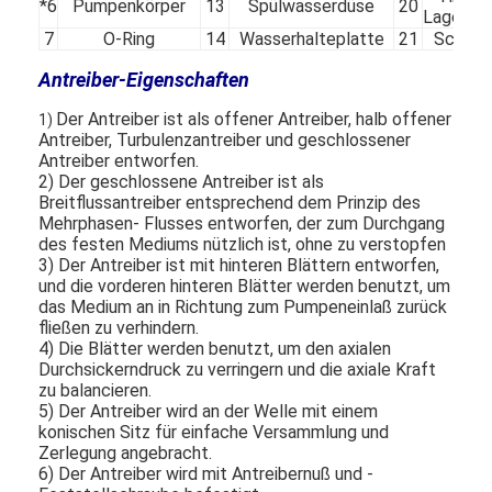
*6
Pumpenkörper
13
Spülwasserdüse
20
Lagerde
VR Show
7
O-Ring
14
Wasserhalteplatte
21
Schlüs
Über uns
Antreiber-Eigenschaften
Werksführung
Der Antreiber ist als offener Antreiber, halb offener
1)
Antreiber, Turbulenzantreiber und geschlossener
Antreiber entworfen.
Qualitätskontrolle
2) Der geschlossene Antreiber ist als
Breitflussantreiber entsprechend dem Prinzip des
Kontakt
Mehrphasen- Flusses entworfen, der zum Durchgang
des festen Mediums nützlich ist, ohne zu verstopfen
Neuigkeiten
3) Der Antreiber ist mit hinteren Blättern entworfen,
und die vorderen hinteren Blätter werden benutzt, um
das Medium an in Richtung zum Pumpeneinlaß zurück
Alle Fälle
fließen zu verhindern.
4) Die Blätter werden benutzt, um den axialen
Blog
Durchsickerndruck zu verringern und die axiale Kraft
zu balancieren.
Jetzt Chatten
5) Der Antreiber wird an der Welle mit einem
konischen Sitz für einfache Versammlung und
Zerlegung angebracht.
Ecer
6) Der Antreiber wird mit Antreibernuß und -