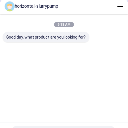
horizontal-slurrypump
9:13 AM
Good day, what product are you looking for?
Verteilende
Edelstahl-
Horizontale
Selbstschiess-
horizontale
aufgeteilte Fal
zündsatz
Kreiselpumpe-
Kreiselpumpe-
horizontale Enden-
korrosionsbeständiges
Hochgeschwind
Saugkreiselpumpe-
säurebeständiges
Bestpreis
Bestpreis
Bestprei
chemische
Förderpumpe
Startseite
Über uns
Kontakt
Desktop Site
Seitenverzeichnis
Datenschutz-Bestimmungen
China Selbstschiess-zündsatz Kreiselpumpe Lieferant.
Copyright ©
2026 Beijing Silk Road Enterprise Management Services Co.,LTD. All
Rights Reserved. Developed by
ECER