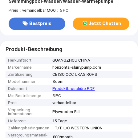
Swimmingpool-Wasser/Wasser-Wärmepumpe
Preis：verhandelbar
MOQ：5 PC
Bestpreis
Jetzt Chatten
Produkt-Beschreibung
Herkunftsort
GUANGZHOU CHINA
Markenname
horizontal-slurrypump.com
Zertifizierung
CE ISO CCC UKAS,ROHS
Modellnummer
Soem
Dokument
Produktbroschüre PDF
Min Bestellmenge
5 PC
Preis
verhandelbar
Verpackung
Plywooden-Fall
Informationen
Lieferzeit
15 Tage
Zahlungsbedingungen
T/T, L/C WESTERN UNION
Versorgungsmaterial-
800/month