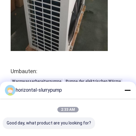
VR Show
Über uns
Werksführung
Qualitätskontrolle
Kontakt
Umbauten:
Neuigkeiten
Warmwasserbereiterpumpe
Pumpe der elektrischen Wärme
Alle Fälle
horizontal-slurrypump
Luft-Luft-Wärmepumpe
Blog
2:33 AM
Jetzt Chatten
Good day, what product are you looking for?
Ecer