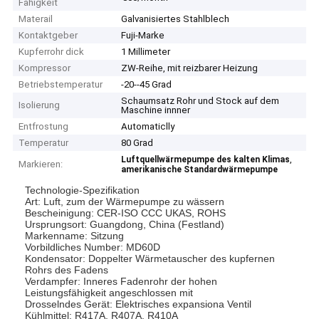
Fähigkeit
Materail
Galvanisiertes Stahlblech
Kontaktgeber
Fuji-Marke
Kupferrohr dick
1 Millimeter
Kompressor
ZW-Reihe, mit reizbarer Heizung
Betriebstemperatur
-20--45 Grad
Schaumsatz Rohr und Stock auf dem
Isolierung
Maschine innner
Entfrostung
Automaticlly
Temperatur
80 Grad
,
Luftquellwärmepumpe des kalten Klimas
Markieren:
amerikanische Standardwärmepumpe
Technologie-Spezifikation
Art: Luft, zum der Wärmepumpe zu wässern
Bescheinigung: CER-ISO CCC UKAS, ROHS
Ursprungsort: Guangdong, China (Festland)
Markenname: Sitzung
Vorbildliches Number: MD60D
Kondensator: Doppelter Wärmetauscher des kupfernen
Rohrs des Fadens
Verdampfer: Inneres Fadenrohr der hohen
Leistungsfähigkeit angeschlossen mit
Drosselndes Gerät: Elektrisches expansiona Ventil
Kühlmittel: R417A, R407A, R410A