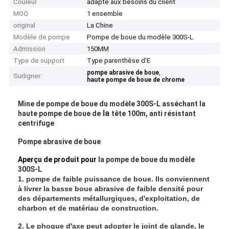
Couleur
adapté aux besoins du client
MOQ
1 ensemble
original
La Chine
Modèle de pompe
Pompe de boue du modèle 300S-L
Admission
150MM
Type de support
Type parenthèse d'E
,
pompe abrasive de boue
Surligner:
haute pompe de boue de chrome
Mine de pompe de boue du modèle 300S-L asséchant la
la
haute pompe de boue de
tête 100m, anti résistant
centrifuge
Pompe abrasive de boue
Aperçu de produit pour
la pompe de boue du modèle
300S-L
1. pompe de faible puissance de boue. Ils conviennent
à livrer la basse boue abrasive de faible densité pour
des départements métallurgiques, d'exploitation, de
charbon et de matériau de construction.
2. Le phoque d'axe peut adopter le joint de glande, le