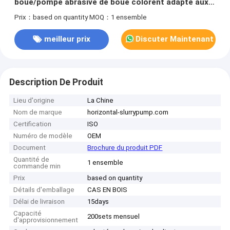
boue/pompe abrasive de boue colorent adapté aux
besoins du client
Prix：based on quantity
MOQ：1 ensemble
meilleur prix
Discuter Maintenant
Description De Produit
Lieu d'origine
La Chine
Nom de marque
horizontal-slurrypump.com
Certification
ISO
Numéro de modèle
OEM
Document
Brochure du produit PDF
Quantité de
1 ensemble
commande min
Prix
based on quantity
Détails d'emballage
CAS EN BOIS
Délai de livraison
15days
Capacité
200sets mensuel
d'approvisionnement