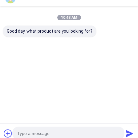
10:43 AM
Good day, what product are you looking for?
Gravier maximum de
Matériel élevé 800 de
La pompe/stru
dragage de norme
Chrome de pompe
centrifuges
d'écoulement du
industrielle
résistantes de
diamètre 152mm de
horizontale de boue -
utilisent la p
la pompe centrifuge
1350r/minute
industrielle de
Meilleur prix
Meilleur prix
Meilleur p
45m de boue de tête
de drague haut
Aperçu
Au sujet de
Contactez-
Desktop
nous
nous
Site
Plan du
Politique en matière de protection de
site
la vie privée
La Chine pompe de déplacement positif Fournisseur.
Copyright ©
2026 Beijing Silk Road Enterprise Management Services Co.,LTD. All
Rights Reserved. Developed by
ECER