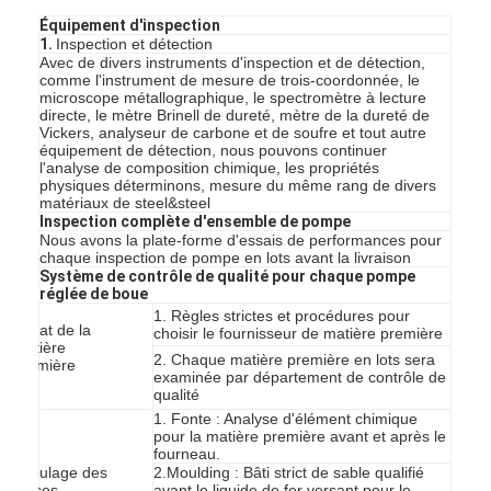
Équipement d'inspection
1.
Inspection et détection
Avec de divers instruments d'inspection et de détection,
comme l'instrument de mesure de trois-coordonnée, le
microscope métallographique, le spectromètre à lecture
directe, le mètre Brinell de dureté, mètre de la dureté de
Vickers, analyseur de carbone et de soufre et tout autre
équipement de détection, nous pouvons continuer
l'analyse de composition chimique, les propriétés
physiques déterminons, mesure du même rang de divers
matériaux de steel&steel
Inspection complète d'ensemble de pompe
Nous avons la plate-forme d'essais de performances pour
chaque inspection de pompe en lots avant la livraison
Système de contrôle de qualité pour chaque pompe
réglée de boue
1. Règles strictes et procédures pour
Achat de la
choisir le fournisseur de matière première
matière
2. Chaque matière première en lots sera
première
Accueil
examinée par département de contrôle de
Ra
qualité
produits
1. Fonte : Analyse d'élément chimique
pour la matière première avant et après le
fourneau.
C
Vidéos
moulage des
2.Moulding : Bâti strict de sable qualifié
pièces
avant le liquide de fer versant pour le