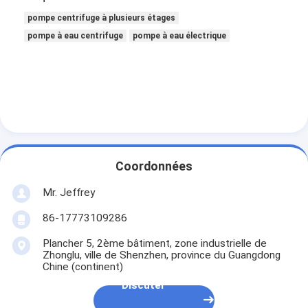
720-
pompe centrifuge verticale
400 ST-L
560
7-51
300-700
80
3312
pompe centrifuge à plusieurs étages
pompe centrifuge horizontale
pompe à eau centrifuge
pompe à eau électrique
1008-
450 ST-L
560
9-48
300-600
80
4356
Pièces de pompe de boue
1980-
550 TU-L
1200
10-50
250-475
86
7900
Coordonnées
Mr. Jeffrey
86-17773109286
Plancher 5, 2ème bâtiment, zone industrielle de
Zhonglu, ville de Shenzhen, province du Guangdong
Chine (continent)
Discuter