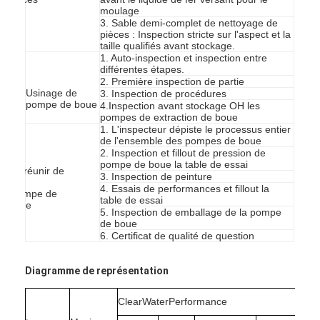
moulage
VR Show
3. Sable demi-complet de nettoyage de
pièces : Inspection stricte sur l'aspect et la
À propos de nous
taille qualifiés avant stockage.
1. Auto-inspection et inspection entre
différentes étapes.
Visite de l'usine
2. Première inspection de partie
Usinage de
3. Inspection de procédures
pompe de boue
4.Inspection avant stockage OH les
Contrôle de la qualité
pompes de extraction de boue
1. L'inspecteur dépiste le processus entier
nous contacter
de l'ensemble des pompes de boue
2. Inspection et fillout de pression de
pompe de boue la table de essai
Se réunir de
Nouvelles
3. Inspection de peinture
SL
4. Essais de performances et fillout la
pompe de
table de essai
Tous les cas
boue
5. Inspection de emballage de la pompe
de boue
Blog
6. Certificat de qualité de question
Discuter Maintenant
Diagramme de représentation
Ecer
ClearWaterPerformance