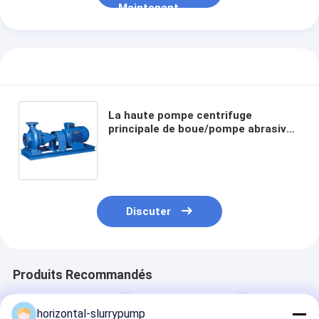
Maintenant
La haute pompe centrifuge
principale de boue/pompe abrasive
de boue colorent adapté aux
besoins du client
Discuter
Produits Recommandés
horizontal-slurrypump