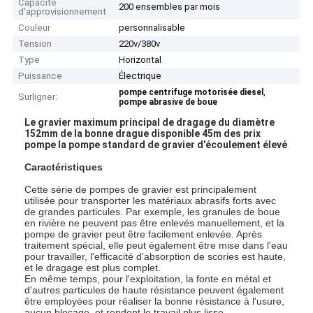
Capacité
200 ensembles par mois
d'approvisionnement
Couleur
personnalisable
Tension
220v/380v
Type
Horizontal
Puissance
Électrique
,
pompe centrifuge motorisée diesel
Surligner:
pompe abrasive de boue
Le gravier maximum principal de dragage du diamètre
152mm de la bonne drague disponible 45m des prix
pompe la pompe standard de gravier d'écoulement élevé
Caractéristiques
Cette série de pompes de gravier est principalement
utilisée pour transporter les matériaux abrasifs forts avec
de grandes particules. Par exemple, les granules de boue
en rivière ne peuvent pas être enlevés manuellement, et la
pompe de gravier peut être facilement enlevée. Après
traitement spécial, elle peut également être mise dans l'eau
pour travailler, l'efficacité d'absorption de scories est haute,
et le dragage est plus complet.
En même temps, pour l'exploitation, la fonte en métal et
d'autres particules de haute résistance peuvent également
être employées pour réaliser la bonne résistance à l'usure,
aucun blocage, et rendent le travail plus lisse.