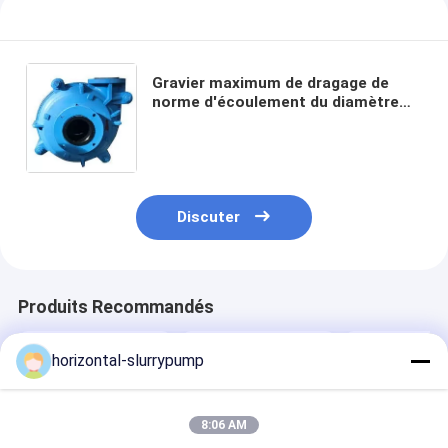
Gravier maximum de dragage de
norme d'écoulement du diamètre
152mm de la pompe centrifuge 45m
de boue de tête de drague haut
Discuter
Produits Recommandés
horizontal-slurrypump
8:06 AM