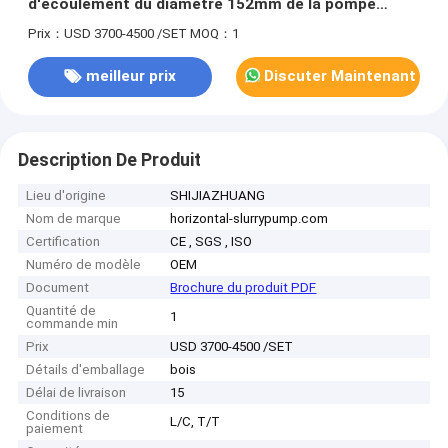
d'écoulement du diamètre 152mm de la pompe
centrifuge 45m de boue de tête de drague haut
Prix：USD 3700-4500 /SET
MOQ：1
meilleur prix
Discuter Maintenant
Description De Produit
Lieu d'origine
SHIJIAZHUANG
Nom de marque
horizontal-slurrypump.com
Certification
CE , SGS , ISO
Numéro de modèle
OEM
Document
Brochure du produit PDF
Quantité de
1
commande min
Prix
USD 3700-4500 /SET
Détails d'emballage
bois
Délai de livraison
15
Conditions de
L/C, T/T
paiement