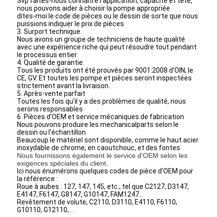
Svp faites-nous connaître l'application, capacité et tête,
nous pouvons aider à choisir la pompe appropriée
dites-moi le code de pièces ou le dessin de sorte que nous
puissions indiquer le prix de pièces
Pompe horizontale de boue
3. Surport technique.
Nous avons un groupe de techniciens de haute qualité
avec une expérience riche qui peut résoudre tout pendant
Pompe verticale de boue
le processus entier.
4. Qualité de garantie.
Pompe centrifuge de boue
Tous les produits ont été prouvés par 9001:2008 d'OIN, le
CE, GV. Et toutes les pompe et pièces seront inspectées
strictement avant la livraison.
Pompe résistante de boue
5. Après-vente parfait
Toutes les fois qu'il y a des problèmes de qualité, nous
serons responsables
pompe à chaleur de source d'eau
6. Pièces d'OEM et service mécaniques de fabrication
Nous pouvons produire les mechanicalparts selon le
dessin ou l'échantillon
Pompe à chaleur de Hydronic
Beaucoup le matériel sont disponible, comme le haut acier
inoxydable de chrome, en caoutchouc, et des fontes
Nous fournissons également le service d'OEM selon les
pompe à chaleur de piscine
exigences spéciales du client.
Ici nous énumérons quelques codes de pièce d'OEM pour
pompe à chaleur à hautes températures
la référence :
Roue à aubes : 127, 147, 145, etc., tel que C2127, D3147,
E4147, F6147, G8147, G10147, FAM1247…
pompe centrifuge à plusieurs étages
Revêtement de volute, C2110, D3110, E4110, F6110,
G10110, G12110,…