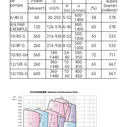
de
Power
Q
aubes.
pompe
Diamètre
H
n
(kilowatt)
m3/h
(%)
(millimètre)
(m)
(r/min)
600-
6/4D-G
60
36-250
5-52
58
378
1400
8/6 PAR
800-
120
126-576
6-45
60
378
EXEMPLE
1400
500-
10/8S-G
560
216-936
8-52
65
533
1000
500-
10/8F-G
260
216-936
8-52
65
533
1000
180-
24-
500-
10/8S-GH
560
72
711
1440
80
950
360-
10-
400-
12/10F-G
260
65
667
1440
60
850
360-
10-
400-
12/10G-G
600
65
667
1440
60
850
12/10G-
288-
16-
350-
600
73
950
GH
2808
80
700
576-
300-
14/12G-G
600
8-70
68
864
Accueil
3024
700
720-
18-
300-
16/14G-G
600
70
1016
3600
44
500
produits
16/14TU-
324-
26-
300-
1200
72
1270
G
3600
70
500
720-
12-
250-
Vidéos
18/16G-G
600
72
1067
4320
48
500