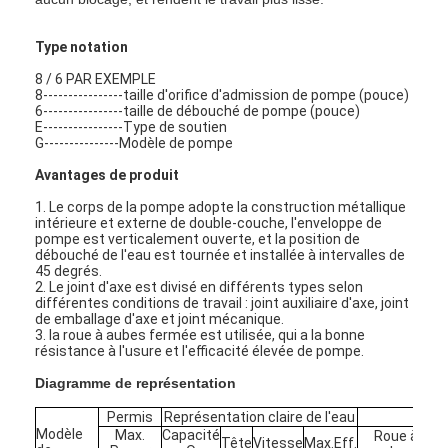
Type notation
8 / 6 PAR EXEMPLE
8----------------taille d'orifice d'admission de pompe (pouce)
6----------------taille de débouché de pompe (pouce)
E----------------Type de soutien
G---------------Modèle de pompe
Avantages de produit
1. Le corps de la pompe adopte la construction métallique
intérieure et externe de double-couche, l'enveloppe de
pompe est verticalement ouverte, et la position de
débouché de l'eau est tournée et installée à intervalles de
45 degrés.
2. Le joint d'axe est divisé en différents types selon
différentes conditions de travail : joint auxiliaire d'axe, joint
de emballage d'axe et joint mécanique.
3. la roue à aubes fermée est utilisée, qui a la bonne
résistance à l'usure et l'efficacité élevée de pompe.
Diagramme de représentation
Permis
Représentation claire de l'eau
Modèle
Max.
Capacité
Roue à
Tête
Vitesse
Max.Eff.