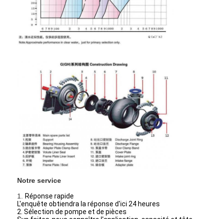
18/16TU-
720-
12-
250-
1067
1200
72
G
4320
48
500
VR Show
À propos de nous
Visite de l'usine
Contrôle de la qualité
nous contacter
Nouvelles
Tous les cas
Blog
Notre service
Discuter Maintenant
1.
Réponse rapide
Ecer
L'enquête obtiendra la réponse d'ici 24 heures
2. Sélection de pompe et de pièces