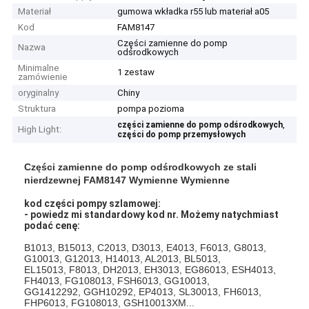
Materiał
gumowa wkładka r55 lub materiał a05
Kod
FAM8147
Części zamienne do pomp
Nazwa
odśrodkowych
Minimalne
1 zestaw
zamówienie
oryginalny
Chiny
Struktura
pompa pozioma
,
części zamienne do pomp odśrodkowych
High Light:
części do pomp przemysłowych
Części zamienne do pomp odśrodkowych ze stali
nierdzewnej FAM8147 Wymienne Wymienne
kod części pompy szlamowej:
- powiedz mi standardowy kod nr. Możemy natychmiast
podać cenę:
B1013, B15013, C2013, D3013, E4013, F6013, G8013,
G10013, G12013, H14013, AL2013, BL5013,
EL15013, F8013, DH2013, EH3013, EG86013, ESH4013,
FH4013, FG108013, FSH6013, GG10013,
GG1412292, GGH10292, EP4013, SL30013, FH6013,
FHP6013, FG108013, GSH10013XM...