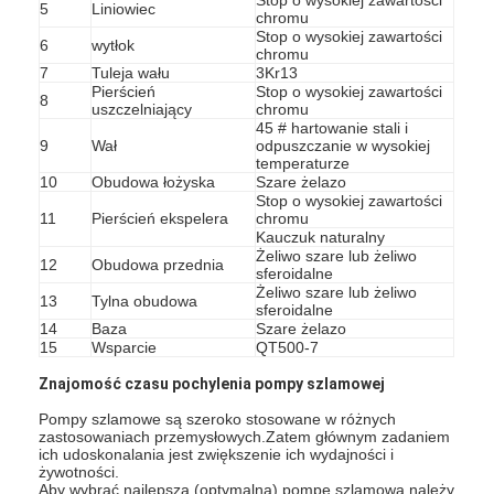
5
Liniowiec
chromu
Stop o wysokiej zawartości
6
wytłok
chromu
7
Tuleja wału
3Kr13
Pierścień
Stop o wysokiej zawartości
8
uszczelniający
chromu
45 # hartowanie stali i
9
Wał
odpuszczanie w wysokiej
temperaturze
10
Obudowa łożyska
Szare żelazo
Stop o wysokiej zawartości
11
Pierścień ekspelera
chromu
Kauczuk naturalny
Żeliwo szare lub żeliwo
12
Obudowa przednia
sferoidalne
Żeliwo szare lub żeliwo
13
Tylna obudowa
sferoidalne
14
Baza
Szare żelazo
15
Wsparcie
QT500-7
Dom
Znajomość czasu pochylenia pompy szlamowej
Produkty
Pompy szlamowe są szeroko stosowane w różnych
zastosowaniach przemysłowych.Zatem głównym zadaniem
ich udoskonalania jest zwiększenie ich wydajności i
Filmy
żywotności.
Aby wybrać najlepszą (optymalną) pompę szlamową należy