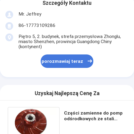
Pionowa pompa odśrodkowa
Szczegóły Kontaktu
Mr. Jeffrey
Pozioma pompa odśrodkowa
86-17773109286
Części pompy szlamowej
Piętro 5, 2. budynek, strefa przemysłowa Zhonglu,
miasto Shenzhen, prowincja Guangdong Chiny
(kontynent)
porozmawiaj teraz
Uzyskaj Najlepszą Cenę Za
Części zamienne do pomp
odśrodkowych ze stali
nierdzewnej