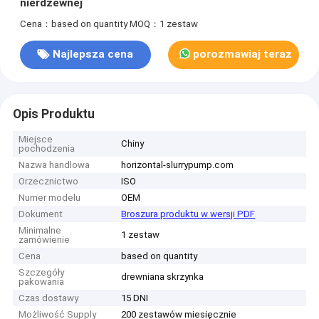
nierdzewnej
Cena：based on quantity
MOQ：1 zestaw
Najlepsza cena
porozmawiaj teraz
Opis Produktu
Miejsce
Chiny
pochodzenia
Nazwa handlowa
horizontal-slurrypump.com
Orzecznictwo
ISO
Numer modelu
OEM
Dokument
Broszura produktu w wersji PDF
Minimalne
1 zestaw
zamówienie
Cena
based on quantity
Szczegóły
drewniana skrzynka
pakowania
Czas dostawy
15 DNI
Możliwość Supply
200 zestawów miesięcznie