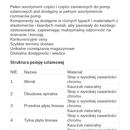
Pełen asortyment części i części zamiennych do pomp
szlamowych jest dostępny w pełnym asortymencie
rozmiarów pomp.
Komponenty są dostępne w różnych typach i materiałach z
elastomerów i twardych metali, aby pasowały do ​​​​każdego
zastosowania, zapewniając maksymalną odporność na
ścieranie i korozję.
Konkurencyjne ceny
Szybkie terminy dostaw
Unikalne rozwiązania magazynowe
Globalna dostępność i wiedza
Struktura pompy szlamowej
NIE.
Nazwa
Materiał
Stop o wysokiej zawartości
1
Wirnik
chromu
Kauczuk naturalny
Stop o wysokiej zawartości
2
Obudowa spiralna
chromu
Stop o wysokiej zawartości
3
Przednia płyta liniowa
chromu
Kauczuk naturalny
Stop o wysokiej zawartości
4
Tylna płyta liniowa
chromu
Kauczuk naturalny
Stop o wysokiej zawartości