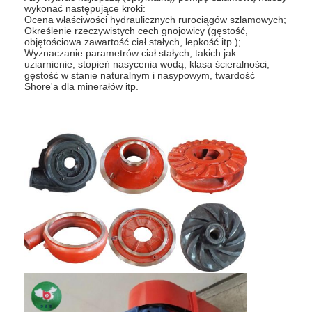
wykonać następujące kroki:
Pokaz VR
Ocena właściwości hydraulicznych rurociągów szlamowych;
Określenie rzeczywistych cech gnojowicy (gęstość,
objętościowa zawartość ciał stałych, lepkość itp.);
O nas
Wyznaczanie parametrów ciał stałych, takich jak
uziarnienie, stopień nasycenia wodą, klasa ścieralności,
Wycieczka po fabryce
gęstość w stanie naturalnym i nasypowym, twardość
Shore'a dla minerałów itp.
Kontrola jakości
Skontaktuj się z nami
Nowości
Wszystkie przypadki
Blog
porozmawiaj teraz
Ecer