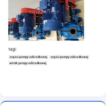
Pozioma pompa do szlamu
Pionowa pompa szlamowa
Odśrodkowa pompa szlamowa
Pompa do szlamu o dużej wytrzymałości
tagi:
Wodna pompa ciepła
części pompy odśrodkowej
części pompy odśrodkowej
wirnik pompy odśrodkowej
Wodna pompa ciepła
Pompa ciepła do basenu
Wysokotemperaturowa pompa ciepła
Wielostopniowa pompa odśrodkowa