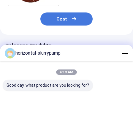
Czat
Polecane Produkty
horizontal-slurrypump
4:19 AM
Good day, what product are you looking for?
Wymiana pompy
DŁAWNICA Części
Wirnik gumow
zanurzeniowej
pompy szlamowej do
do transportu
Wirnik ze stopów o
odśrodkowej pompy
górnictwa gno
wysokiej zawartości
szlamowej Certyfikat
o wysokim stę
chromu
ISO
Najlepsza cena
Najlepsza cena
Najlepsza 