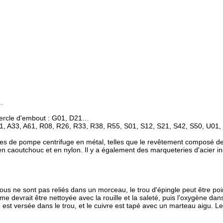
6…
vercle d'embout : G01, D21…
, A51, A33, A61, R08, R26, R33, R38, R55, S01, S12, S21, S42, S50,
es de pompe centrifuge en métal, telles que le revêtement composé de
 caoutchouc et en nylon. Il y a également des marqueteries d'acier ino
trous ne sont pas reliés dans un morceau, le trou d'épingle peut être poi
lame devrait être nettoyée avec la rouille et la saleté, puis l'oxygène da
est versée dans le trou, et le cuivre est tapé avec un marteau aigu. Le f