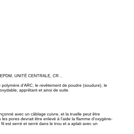
 U01, EPDM, UNITÉ CENTRALE, CR…
 polymère d'ARC, le revêtement de poudre (soudure), le
xydable, apprêtant et ainsi de suite.
nçonné avec un câblage cuivre, et la truelle peut être
ns les pores devrait être enlevé à l'aide la flamme d'oxygène-
il est serré et serré dans le trou et a aplati avec un