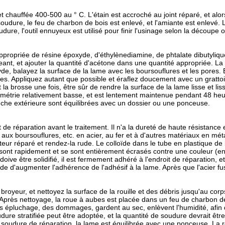
chauffée 400-500 au ° C. L'étain est accroché au joint réparé, et alors
dure, le feu de charbon de bois est enlevé, et l'amiante est enlevé. L
udure, l'outil ennuyeux est utilisé pour finir l'usinage selon la découpe o
appropriée de résine époxyde, d'éthylènediamine, de phtalate dibutyliq
ngeant, et ajouter la quantité d'acétone dans une quantité appropriée. L
e, balayez la surface de la lame avec les boursouflures et les pores.
es. Appliquez autant que possible et éraflez doucement avec un grattoir
a brosse une fois, être sûr de rendre la surface de la lame lisse et liss
métrie relativement basse, et est lentement maintenue pendant 48 heu
couche extérieure sont équilibrées avec un dossier ou une ponceuse.
e réparation avant le traitement. Il n'a la dureté de haute résistance 
 aux boursouflures, etc. en acier, au fer et à d'autres matériaux en méta
cteur réparé et rendez-la rude. Le colloïde dans le tube en plastique de 
sont rapidement et se sont entièrement écrasés contre une couleur (envi
 doive être solidifié, il est fermement adhéré à l'endroit de réparation
de d'augmenter l'adhérence de l'adhésif à la lame. Après que l'acier fusib
e broyeur, et nettoyez la surface de la rouille et des débris jusqu'au c
Après nettoyage, la roue à aubes est placée dans un feu de charbon de
 épluchage, des dommages, gardent au sec, enlèvent l'humidité, afin d'é
oudure stratifiée peut être adoptée, et la quantité de soudure devrait ê
 la soudure de réparation, la lame est équilibrée avec une ponceuse. La