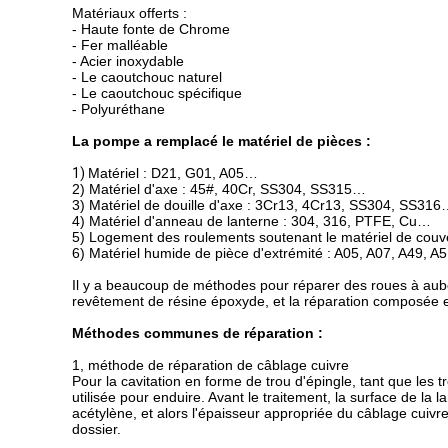
Matériaux offerts :
- Haute fonte de Chrome
- Fer malléable
- Acier inoxydable
- Le caoutchouc naturel
- Le caoutchouc spécifique
- Polyuréthane
La pompe a remplacé le matériel de pièces :
1)
Matériel : D21, G01, A05…
2) Matériel d'axe : 45#, 40Cr, SS304, SS315…
3) Matériel de douille d'axe : 3Cr13, 4Cr13, SS304, SS31
4) Matériel d'anneau de lanterne : 304, 316, PTFE, Cu…
5) Logement des roulements soutenant le matériel de cou
6) Matériel humide de pièce d'extrémité : A05, A07, A49
Il y a beaucoup de méthodes pour réparer des roues à aub
revêtement de résine époxyde, et la réparation composée en
Méthodes communes de réparation :
1, méthode de réparation de câblage cuivre
Pour la cavitation en forme de trou d'épingle, tant que les 
utilisée pour enduire. Avant le traitement, la surface de la 
acétylène, et alors l'épaisseur appropriée du câblage cuivre 
dossier.