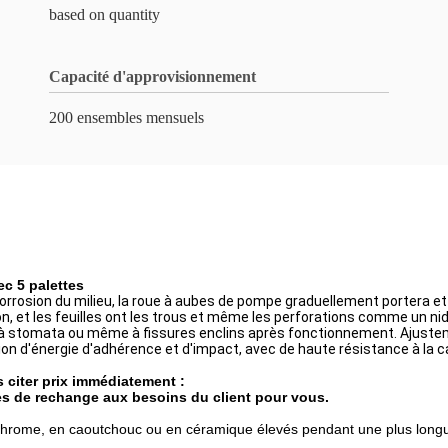
based on quantity
Capacité d'approvisionnement
200 ensembles mensuels
c 5 palettes
 corrosion du milieu, la roue à aubes de pompe graduellement portera e
, et les feuilles ont les trous et même les perforations comme un nid
st à stomata ou même à fissures enclins après fonctionnement. Ajuste
on d'énergie d'adhérence et d'impact, avec de haute résistance à la c
 citer prix immédiatement :
es de rechange aux besoins du client pour vous.
chrome, en caoutchouc ou en céramique élevés pendant une plus longu