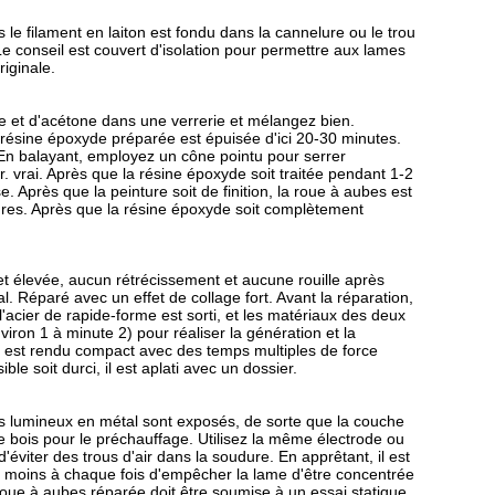
 le filament en laiton est fondu dans la cannelure ou le trou
e conseil est couvert d'isolation pour permettre aux lames
riginale.
ue et d'acétone dans une verrerie et mélangez bien.
a résine époxyde préparée est épuisée d'ici 20-30 minutes.
 En balayant, employez un cône pointu pour serrer
. vrai. Après que la résine époxyde soit traitée pendant 1-2
e. Après que la peinture soit de finition, la roue à aubes est
res. Après que la résine époxyde soit complètement
et élevée, aucun rétrécissement et aucune rouille après
l. Réparé avec un effet de collage fort. Avant la réparation,
l'acier de rapide-forme est sorti, et les matériaux des deux
ron 1 à minute 2) pour réaliser la génération et la
, et est rendu compact avec des temps multiples de force
le soit durci, il est aplati avec un dossier.
orps lumineux en métal sont exposés, de sorte que la couche
 bois pour le préchauffage. Utilisez la même électrode ou
viter des trous d'air dans la soudure. En apprêtant, il est
tre moins à chaque fois d'empêcher la lame d'être concentrée
 roue à aubes réparée doit être soumise à un essai statique