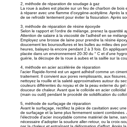
2, méthode de réparation de soudage à gaz
La roue à aubes est placée sur un feu de charbon de bois et 
à réparer avec une flamme d'oxygène-acétylène. Après la sou
de se refroidir lentement pour éviter la fissuration. Après so
3, méthode de réparation de résine époxyde
Selon le rapport et l'ordre de mélange, prenez la quantité 
Attention de salaire à la viscosité de l'adhésif en se méla
Employez une brosse de laine pour prendre la résine époxyd
doucement les boursouflures et les bulles au milieu des por
heures, balayez-la encore pendant 2 à 3 fois. En appliquant l
placée dans un environnement 20-30 du ° C et d'une hygro
guérie, la découpe de la roue à aubes et la saillie sur la 
4, méthode en acier accélérée de réparation
l'acier Rapide-formé est un agent adhésif comme un ciment d
traitement. Il convient aux pores remplissants, aux fissures,
nettoyez la rouille et la saleté approximatives autour du se
couleurs différentes du noyau et de la peau externe du gel 
douceur de chaleur. Avant que le colloïde en acier colloïdal
(main ou outil) pendant le procédé de solidification du colloï
5, méthode de surfaçage de réparation
Avant le surfaçage, rectifiez la pièce de cavitation avec un
de surfaçage et la lame plus fermement soient combinées. 
l'électrode d'acier inoxydable comme matériel de lame, sans
nécessaire d'adopter la soudure aller-retour, ou la croix-s
par la chaleur et entraînant la déformation d'effort. Après