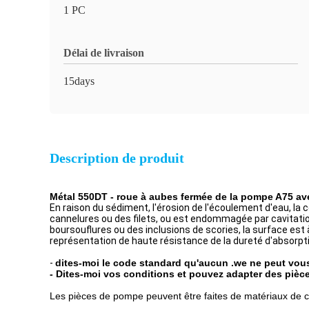
1 PC
Délai de livraison
15days
Description de produit
Métal 550DT - roue à aubes fermée de la pompe A75 ave
En raison du sédiment, l'érosion de l'écoulement d'eau, la
cannelures ou des filets, ou est endommagée par cavitation
boursouflures ou des inclusions de scories, la surface e
représentation de haute résistance de la dureté d'absorpti
-
dites-moi le code standard qu'aucun .we ne peut vous
- Dites-moi vos conditions et pouvez adapter des pièc
Les pièces de pompe peuvent être faites de matériaux de 