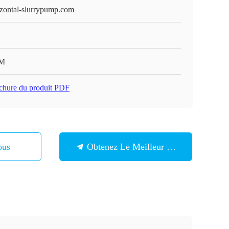
izontal-slurrypump.com
M
chure du produit PDF
ous
Obtenez Le Meilleur Prix