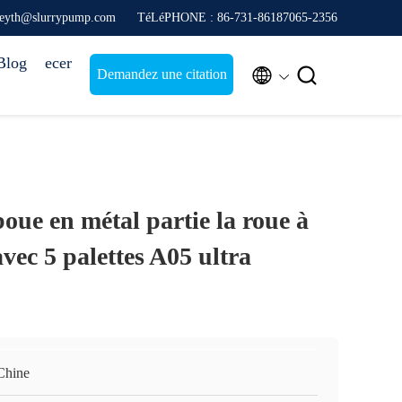
freyth@slurrypump.com
TéLéPHONE : 86-731-86187065-2356
Blog
ecer


Demandez une citation
ue en métal partie la roue à
vec 5 palettes A05 ultra
Chine