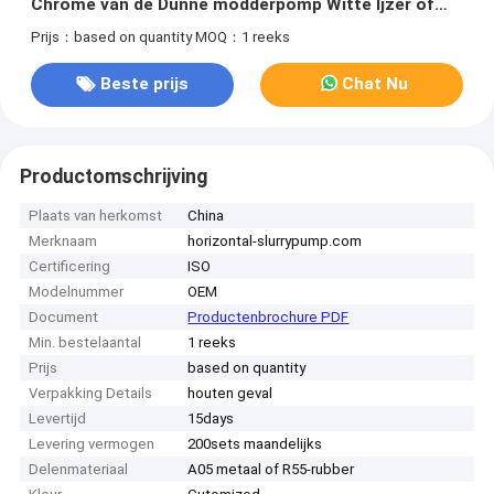
Chrome van de Dunne modderpomp Witte Ijzer of
het Staal
Prijs：based on quantity
MOQ：1 reeks
Beste prijs
Chat Nu
Productomschrijving
Plaats van herkomst
China
Merknaam
horizontal-slurrypump.com
Certificering
ISO
Modelnummer
OEM
Document
Productenbrochure PDF
Min. bestelaantal
1 reeks
Prijs
based on quantity
Verpakking Details
houten geval
Levertijd
15days
Levering vermogen
200sets maandelijks
Delenmateriaal
A05 metaal of R55-rubber