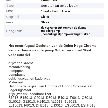
Kleur
Cutomized
Type
Gesloten Drijvende kracht
MOQ
1 reeks beschikbaar
Origineel
China
merk
Shiza
de vervangstukken van de dunne
Hoog licht:
modderpomp
,
centrifugaalpompvervangstukken
Het centrifugaal Gesloten van de Delen Hoge Chrome
van de Dunne modderpomp Witte Ijzer of het Staal
voor euro 6/4
drijvende kracht
metaalvoering
pompgeval
pompbasis
dekkingsplaat en kaderplaat
Materiaal:
Het hoge witte ijzer van Chrome of Hoog Chrome-staal
Legeringsstaal
grijs ijzer en kneedbaar ijzer
B1013, B15013, C2013, D3013, E4013, F6013, G8013,
G10013, G12013, H14013, AL2013, BL5013,
EL15013, F8013, DH2013, EH3013, EG86013, ESH4013,