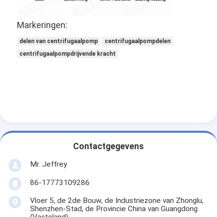
VR-show
Markeringen:
Over ons
delen van centrifugaalpomp
centrifugaalpompdelen
fabriek tocht
centrifugaalpompdrijvende kracht
Kwaliteitscontrole
contact met ons op
Nieuws
Alle Gevallen
Contactgegevens
Blog
Mr. Jeffrey
Chat Nu
86-17773109286
Vloer 5, de 2de Bouw, de Industriezone van Zhonglu,
Ecer
Shenzhen-Stad, de Provincie China van Guangdong