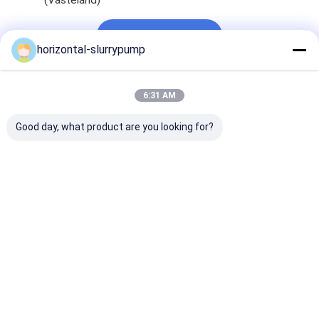
(Vasteland)
Chat Nu
Horizontale Dunne modderpomp
horizontal-slurrypump
Verticale Dunne modderpomp
6:31 AM
Centrifugaaldunne modderpomp
Krijg De Beste Prijs Voor
Good day, what product are you looking for?
Op zwaar werk berekende Dunne modderpomp
Het centrifugaal Gesloten van de
water bronwarmtepomp
Delen Hoge Chrome van de Dunne
modderpomp Witte Ijzer of het
HydronicWarmtepomp
Staal
zwembadwarmtepomp
Chatten
warmtepomp op hoge temperatuur
meertrappige centrifugaalpomp
Geadviseerde Producten