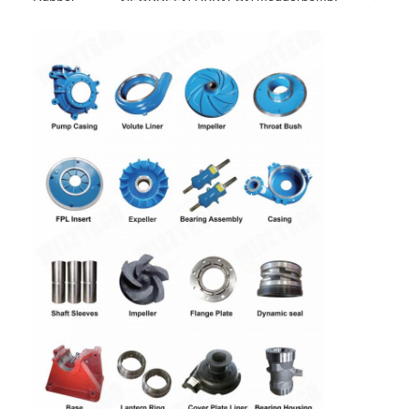
NEOPREEN HYPALON
chemische pomp
dunne
polyurethaan
diverse hardheid
modderpomp,
cycloonfloation
CERAMISCH HET
SILICIUMnitride VAN
HET SILICIUMcarbide
mijnbouwdunne
ceramisch
EN CHROMIX-OXYDE,
modder
ALUMINIUMoxyde
CERAMISCHE
DEKLAAG
Huis
producten
Videos