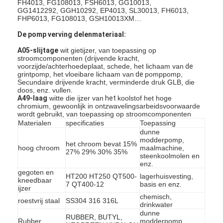
FH4013, FG108013, FSH6013, GG10013,
GG1412292, GGH10292, EP4013, SL30013, FH6013,
FHP6013, FG108013, GSH10013XM…
De pomp verving delenmateriaal:
A05-slijtage
wit gietijzer, van toepassing op
stroomcomponenten (drijvende kracht,
voorzijde/achterhoedeplaat, schede, het lichaam van
de
grintpomp, het vloeibare lichaam van
de
pomppomp,
Secundaire drijvende kracht, verminderde druk GLB, die
doos, enz. vullen.
A49-laag
witte die ijzer van
het
koolstof het hoge
chromium, gewoonlijk in ontzwavelingsarbeidsvoorwaarde
wordt gebruikt, van toepassing op stroomcomponenten
Materialen
specificaties
Toepassing
dunne
modderpomp,
het chroom bevat 15%
hoog chroom
maalmachine,
27% 29% 30% 35%
steenkoolmolen en
enz.
gegoten en
HT200 HT250 QT500-
lagerhuisvesting,
kneedbaar
7 QT400-12
basis en enz.
ijzer
chemisch,
roestvrij staal
SS304 316 316L
drinkwater
dunne
RUBBER, BUTYL,
Rubber
modderpomp,