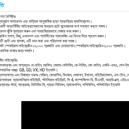
তি
িগত বৈশিষ্ট্যঃ
্যানুয়াল অপারেশন এবং বাহ্যিক আনুষাঙ্গিক ছাড়া স্বয়ংক্রিয় ক্যালিব্রেশন।
কটি অন্তর্নির্মিত মাইক্রোস্কোপের মাধ্যমে ছোট সন্দেহজনক কণা সনাক্ত করতে সক্ষম।
্বলন ঝুঁকি মূল্যায়ন করুন এবং স্বয়ংক্রিয়ভাবে লেজার বন্ধ করুন।
্রাউন গ্লাস, কিছু এনভেলপ এবং প্লাস্টিকের প্যাকেজিং এর ভিতর দিয়ে প্রবেশ করুন।
টি ছোট এবং হালকা, এটি বহন করা এবং পরিচালনা করা সহজ।
োট স্পেকট্রাম লাইব্রেরী>১৩,০০০ প্রজাতি এবং চোরাচালান স্পেকট্রাম লাইব্রেরি>৩,০০০ প্রজাতি।
কাধিক ভাষার জন্য সমর্থন।
র্মিত লাইব্রেরিঃ
াদকদ্রব্য এবং অগ্রদূতঃ হে-রাইন, মরফিন, মেথাম-ফেটামিন, কে-টামিন, কো-কাইন, এমডি-এমএ, ফেন-ট্যান
াসায়নিক অস্ত্র: GB, GD, VX, HD ইত্যাদি।
্বলনযোগ্য এবং বিষাক্ত তরলঃ পেট্রল, কেরোসিন, ডিজেল, মেথানল, ইথানল, নাইট্রোমেথান, এস-টোন, বেনজি
িস্ফোরক: অ্যামোনিয়াম নাইট্রেট, পটাসিয়াম নাইট্রেট, সি 4, কম্পোজিশন বি, টিএনটি, আরডিএক্স, এইচএ
ন্যান্যঃ স্টার্চ, সাক্রোজ, ভিটামিন সি, প্যারা-সিটামল, অ্যানালগিন, পলিথিলিন, পলিস্টারিন ইত্যাদি