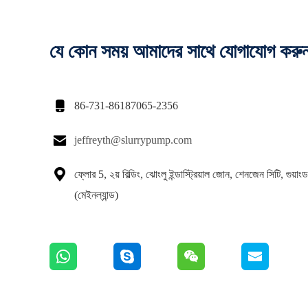
যে কোন সময় আমাদের সাথে যোগাযোগ করু

86-731-86187065-2356

jeffreyth@slurrypump.com

ফ্লোর 5, ২য় বিল্ডিং, ঝোংলু ইন্ডাস্ট্রিয়াল জোন, শেনজেন সিটি, গুয়াং
(মেইনল্যান্ড)