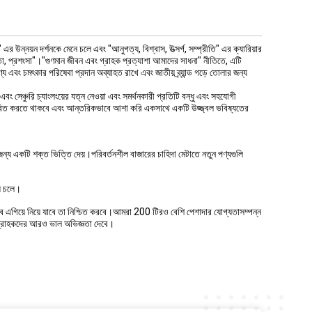
উন্নয়ন দর্শনকে মেনে চলে এবং "আনুগত্য, বিশ্বাস, উত্সর্গ, সম্প্রীতি" এর ক্যারিয়ার
ীলতা, প্রশংসা"।"গুণমান জীবন এবং গ্রাহক প্রত্যাশা আমাদের সাধনা" নীতিতে, এটি
্য এবং চমৎকার পরিষেবা প্রদান অব্যাহত রাখে এবং জাতীয় ব্র্যান্ড গড়ে তোলার জন্য
ং সেঞ্চুরি চ্যাংলংয়ের যত্ন নেওয়া এবং সমর্থনকারী প্রতিটি বন্ধু এবং সহযোগী
রসারিত করতে থাকবে এবং আন্তরিকভাবে আশা করি একসাথে একটি উজ্জ্বল ভবিষ্যতের
জন্য একটি শক্ত ভিত্তি দেয়।পরিবর্তনশীল বাজারের চাহিদা মেটাতে নতুন পণ্যগুলি
়ে চলে।
রভাবে এগিয়ে নিয়ে যাবে তা নিশ্চিত করবে।আমরা 200 টিরও বেশি পেশাদার যোগ্যতাসম্পন্ন
ে, গ্রাহকদের আরও ভাল অভিজ্ঞতা দেবে।