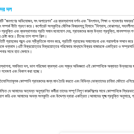
ের দল
িটি "জনগণের অভিযোজন, সৎ অপারেশন" এর ব্যবস্থাপনা দর্শন এবং "উৎপাদন, শিক্ষা ও গবেষণার সমন্বয়" এর 
বং সম্পর্ক নীতি গ্রহণ করে। কর্পোরেট সংস্কৃতির মৌলিক বিষয়বস্তু হিসাবে "বিশ্বাস, বোঝাপড়া, সহনশ
িক প্রযুক্তি এবং ব্যবস্থাপনার প্রতি সমান মনোযোগ দেয়, গ্রাহকদের জন্য উন্নত প্রযুক্তি, মানসম্পন্ন পণ
 চেষ্টা করে। চীনের তাপ পাম্প শিল্প।
তিটি গ্রাহকের পছন্দ এবং স্বীকৃতিকে লালন করে, প্রতিটি গ্রাহকের সমালোচনা এবং পরামর্শকে সম্মান করে এব
কে ধন্যবাদ।এটি বিক্রয়োত্তর বিক্রয়োত্তর পরিষেবার মাধ্যমে বিক্রয় বাজারকে একত্রিত ও সম্প্
পনার সাথে হাত মেলাবে।
বস্থাপনা, সমন্বিত দল, ভাল পরিষেবা ব্যবস্থা এবং সমৃদ্ধ অভিজ্ঞতা এই কোম্পানিকে অব্যাহত উন্নয়নের 
 গবেষণা এবং বিকাশ করা হচ্ছে।
িযোগিতামূলক কোম্পানি গ্রাহকদের জন্য মান তৈরি করতে এবং বিভিন্ন ভোক্তাদের চাহিদা মেটাতে এগিয
শ্চিত যে আমাদের অত্যন্ত অনুপ্রাণিত কর্মীরা তাদের সম্পূর্ণ নিপুণ কারুশিল্পের সাথে কোম্পানিকে স্থি
িয়োগ করি এবং আমাদের অনন্য সংস্কৃতি এবং উদ্দেশ্য দ্বারা একত্রিত।আমাদের সূক্ষ্ম প্রযুক্তি অনুসার