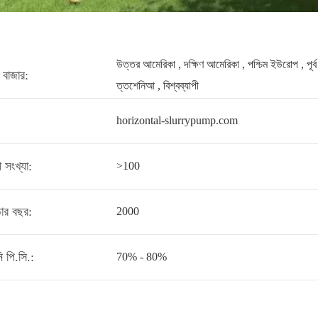
উত্তর আমেরিকা , দক্ষিণ আমেরিকা , পশ্চিম ইউরোপ , পূর্ব ইউর
 বাজার:
ত্তশেনিআ , বিশ্বব্যাপী
horizontal-slurrypump.com
ী সংখ্যা:
>100
্ঠার বছর:
2000
ি পি.সি.:
70% - 80%