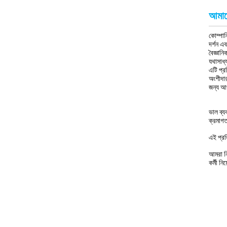
আমাদ
কোম্পান
দর্শন এ
বৈজ্ঞান
যথাসাধ্য
এটি প্র
অংশীদার
জন্য আ
ভাল ব্য
ক্রমাগত
এই প্রত
আমরা নি
কর্মী ন