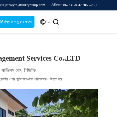
েইল jeffreyth@slurrypump.com
টেলিফোন 86-731-86187065-2356


টি উদ্ধৃতি অনুরোধ করুন
agement Services Co.,LTD
ট সার্ভিসেস কোং, লিমিটেড
 কেন্দ্রীয় এয়ার কন্ডিশনারগুলির পরিষেবাকে একীভূত করে।