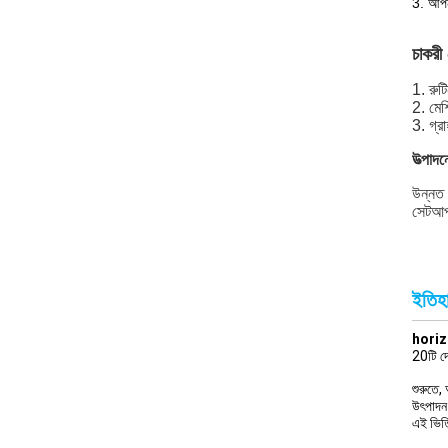
3. আপনা
চাকরী
1. রুট
2. মেশ
3. গ্র
উত্পাদন
উন্নত প
সেটআপ 
ইতিহ
hori
20টি দে
শুরুতে,
উৎপাদন 
এই ভিত্