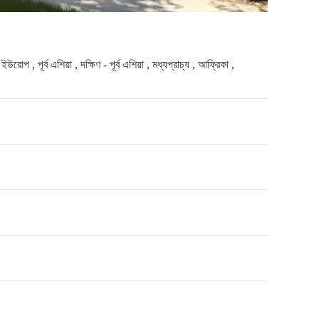
োপ , পূর্ব এশিয়া , দক্ষিণ - পূর্ব এশিয়া , মধ্যপ্রাচ্য , আফ্রিকা ,