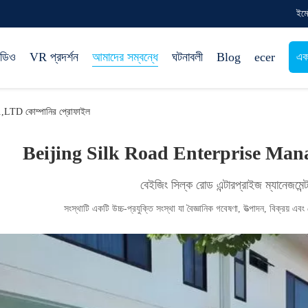
ইম
িডিও
VR প্রদর্শন
আমাদের সম্বন্ধে
ঘটনাবলী
Blog
ecer
এক
,LTD কোম্পানির প্রোফাইল
Beijing Silk Road Enterprise Man
বেইজিং সিল্ক রোড এন্টারপ্রাইজ ম্যানেজমেন্
সংস্থাটি একটি উচ্চ-প্রযুক্তি সংস্থা যা বৈজ্ঞানিক গবেষণা, উত্পাদন, বিক্রয় এবং