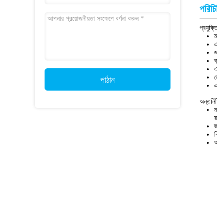
পরিচি
প্রযুক্ত
ম
এ
জ
ব
এ
ম
পাঠান
এ
অন্তর্নি
ম
র
জ
ব
অ