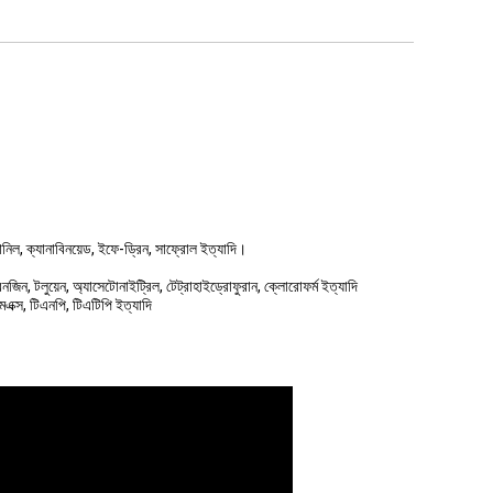
িল, ক্যানাবিনয়েড, ইফে-ড্রিন, সাফ্রোল ইত্যাদি।
ন, টলুয়েন, অ্যাসেটোনাইট্রিল, টেট্রাহাইড্রোফুরান, ক্লোরোফর্ম ইত্যাদি
মএক্স, টিএনপি, টিএটিপি ইত্যাদি