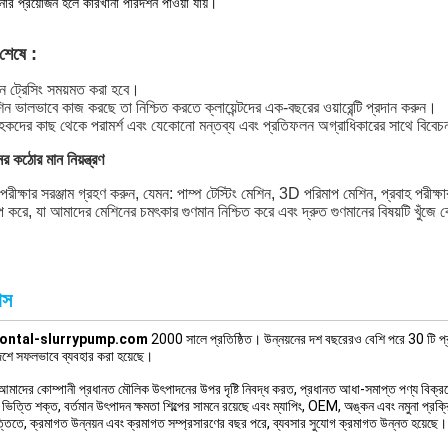
র প্রয়োজন হলে কারখানা পরিদর্শন পাওয়া যায়।
 শেষে :
িন ট্রেসিং সময়মত করা হবে।
িন ভালভাবে কাজ করছে তা নিশ্চিত করতে ক্লায়েন্টদের এক-বছরের ওয়ারেন্টি প্রদান করুন।
াহকদের কাছ থেকে পরামর্শ এবং যেকোনো মন্তব্য এবং প্রতিফলন অগ্রাধিকারের সাথে বিবেচ
ের কঠোর মান নিয়ন্ত্রণ
রীক্ষার সরঞ্জাম গ্রহণ করুন, যেমন: পাম্প টেস্টিং মেশিন, 3D পরিমাপ মেশিন, প্রবাহ পরীক্ষার
করে, যা আমাদের মেশিনের চমৎকার গুণমান নিশ্চিত করে এবং দ্রুত গুণমানের বিষয়টি খুঁজে
াস
zontal-slurrypump.com
2000 সালে প্রতিষ্ঠিত। উন্নয়নের দশ বছরেরও বেশি পরে 30 টি প্
শে সফলভাবে ব্যবহার করা হয়েছে।
 আমাদের কোম্পানী প্রধানত মৌলিক উৎপাদনের উপর দৃষ্টি নিবদ্ধ করত, প্রধানত আধা-সমাপ্ত পণ্য বিক্
ভিত্তি শক্ত, বর্তমান উৎপাদন ক্ষমতা শিল্পের সামনে রয়েছে এবং ম্যাপিং, OEM, অঙ্কন এবং নমুনা প্রক
তিতে, ক্রমাগত উন্নয়ন এবং ক্রমাগত সম্প্রসারণের বছর পরে, ব্যবসার সুযোগ ক্রমাগত উন্নত হয়েছে।