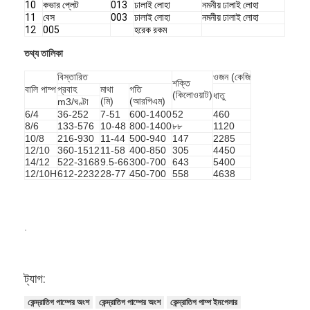
10
কভার প্লেট
013
ঢালাই লোহা
নমনীয় ঢালাই লোহা
VR প্রদর্শন
11
বেস
003
ঢালাই লোহা
নমনীয় ঢালাই লোহা
12
005
হরেক রকম
আমাদের সম্বন্ধে
তথ্য তালিকা
কারখানা ভ্রমণ
বিস্তারিত
ওজন (কেজি
শক্তি
বালি পাম্প
প্রবাহ
মাথা
গতি
(কিলোওয়াট)
ধাতু
(মি)
(আরপিএম)
m3/ঘণ্টা
মান নিয়ন্ত্রণ
6/4
36-252
7-51
600-1400
52
460
8/6
133-576
10-48
800-1400
৮৮
1120
আমাদের সাথে যোগাযোগ করুন
10/8
216-930
11-44
500-940
147
2285
12/10
360-1512
11-58
400-850
305
4450
14/12
522-3168
9.5-66
300-700
643
5400
খবর
12/10H
612-2232
28-77
450-700
558
4638
সব ক্ষেত্রেই
Blog
.
এখন চ্যাট
ট্যাগ:
Ecer
কেন্দ্রাতিগ পাম্পের অংশ
কেন্দ্রাতিগ পাম্পের অংশ
কেন্দ্রাতিগ পাম্প ইমপেলার