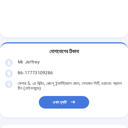
অনুভূমিক স্লারি পাম্প
উল্লম্ব স্লারি পাম্প
সেন্ট্রিফিউগাল স্লারি পাম্প
যোগাযোগের ঠিকানা
হেভি ডিউটি ​​স্লারি পাম্প
Mr. Jeffrey
জলের উৎস তাপ পাম্প
86-17773109286
হাইড্রনিক হিট পাম্প
ফ্লোর 5, ২য় বিল্ডিং, ঝোংলু ইন্ডাস্ট্রিয়াল জোন, শেনজেন সিটি, গুয়াংডং প্রদেশ
চীন (মেইনল্যান্ড)
সুইমিং পুল হিট পাম্প
এখন চ্যাট
উচ্চ তাপমাত্রার তাপ পাম্প
মাল্টিস্টেজ সেন্ট্রিফিউগাল পাম্প