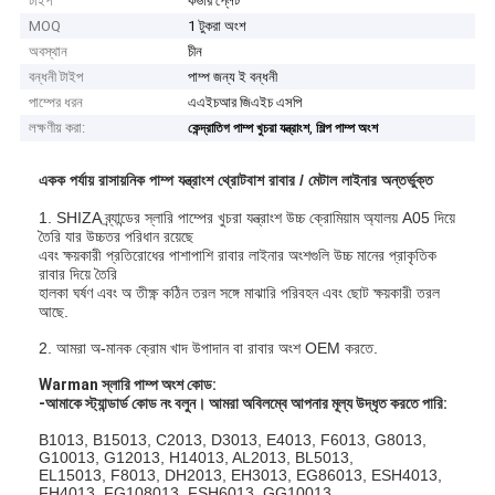
টাইপ
কভার প্লেট
MOQ
1 টুকরা অংশ
অবস্থান
চীন
বন্ধনী টাইপ
পাম্প জন্য ই বন্ধনী
পাম্পের ধরন
এএইচআর জিএইচ এসপি
লক্ষণীয় করা:
,
কেন্দ্রাতিগ পাম্প খুচরা যন্ত্রাংশ
শিল্প পাম্প অংশ
একক পর্যায় রাসায়নিক পাম্প যন্ত্রাংশ থ্রোটবাশ রাবার / মেটাল লাইনার অন্তর্ভুক্ত
1. SHIZA ব্র্যান্ডের স্লারি পাম্পের খুচরা যন্ত্রাংশ উচ্চ ক্রোমিয়াম অ্যালয় A05 দিয়ে
তৈরি যার উচ্চতর পরিধান রয়েছে
এবং ক্ষয়কারী প্রতিরোধের পাশাপাশি রাবার লাইনার অংশগুলি উচ্চ মানের প্রাকৃতিক
রাবার দিয়ে তৈরি
হালকা ঘর্ষণ এবং অ তীক্ষ্ণ কঠিন তরল সঙ্গে মাঝারি পরিবহন এবং ছোট ক্ষয়কারী তরল
আছে.
2. আমরা অ-মানক ক্রোম খাদ উপাদান বা রাবার অংশ OEM করতে.
Warman স্লারি পাম্প অংশ কোড:
-আমাকে স্ট্যান্ডার্ড কোড নং বলুন। আমরা অবিলম্বে আপনার মূল্য উদ্ধৃত করতে পারি:
B1013, B15013, C2013, D3013, E4013, F6013, G8013,
G10013, G12013, H14013, AL2013, BL5013,
EL15013, F8013, DH2013, EH3013, EG86013, ESH4013,
FH4013, FG108013, FSH6013, GG10013,