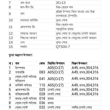
7
খাদ হাতা
3Cr13
8
জল-সীল রিং
উচ্চ-ক্রোম খাদ
45# ইস্পাত নিভে যাওয়া এবং উচ্চ
খাদ
9
তাপমাত্রা টেম্পারিং
10
ভারবহন হাউজিং
ধূসর লোহা
উচ্চ-ক্রোম খাদ
11
এক্সপেলার রিং
প্রাকৃতিক রাবার
12
সামনের আবরণ
ধূসর লোহা বা নোডুলার ঢালাই আয়রন
13
পিছনের আবরণ
ধূসর লোহা বা নোডুলার ঢালাই আয়রন
14
বেস
ধূসর লোহা
15
সমর্থন
QT500-7
খুচরা যন্ত্রাংশ উপকরণ
না।
নাম
কোড
নিয়মিত উপাদান
বিকল্প উপকরণ
1
ইম্পেলার
A05(Cr27)
A49, রাবার,304,316
2
গলাবাজি
083
A05(Cr27)
A49, রাবার,304,316
ফ্রেম প্লেট লাইনার
A49, রাবার,304,316
3
041
A05(Cr27)
সন্নিবেশ
বাড়ি
4
ভলিউট লাইনার
110
A05(Cr27)
A49, রাবার,304,316
5
এক্সপেলার রিং
029
ঢালাই লোহা
A49, রাবার,304,316
পণ্য
6
বহিষ্কারকারী
028
ঢালাই লোহা
A49, রাবার,304,316
7
কভার প্লেট লাইনার
018
রাবার
8
ফ্রেম প্লেট লাইনার
036
রাবার
ভিডিও
9
ফ্রেম প্লেট
032
ঢালাই লোহা
নমনীয় ঢালাই লোহা