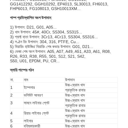
GG1412292, GGH10292, EP4013, SL30013, FH6013,
FHP6013, FG108013, GSH10013XM...
পাম্প প্রতিস্থাপিত অংশ উপাদান:
1) উপাদান: D21, G01, A05...
2) খাদ উপাদান: 45#, 40Cr, SS304, SS315...
3) শ্যাফ্ট হাতা উপাদান: 3Cr13, 4Cr13, SS304, SS316...
4) লণ্ঠন রিং উপাদান: 304, 316, PTFE, Cu...
5) বিয়ারিং হাউজিং/ বিয়ারিং শেষ কভার উপাদান: G01, D21...
6) ভেজা শেষ অংশ উপাদান: A05, A07, A49, A51, A33, A61, R08,
R26, R33, R38, R55, S01, S12, S21, S42,
S50, U01, EPDM, PU, ​​CR...
স্লারি পাম্পের গঠন
না.
নাম
উপাদান
উচ্চ-ক্রোম খাদ
1
ইম্পেলার
প্রাকৃতিক রাবার
2
ভলিউট আবরণ
উচ্চ-ক্রোম খাদ
উচ্চ-ক্রোম খাদ
3
সামনে লাইনার প্লেট
প্রাকৃতিক রাবার
উচ্চ-ক্রোম খাদ
4
রিয়ার লাইনার প্লেট
প্রাকৃতিক রাবার
5
লাইনার
উচ্চ-ক্রোম খাদ
6
বহিষ্কারকারী
উচ্চ-ক্রোম খাদ