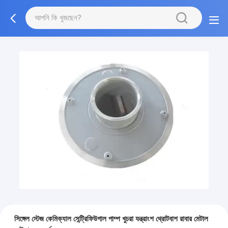
সিঙ্গেল স্টেজ কেমিক্যাল সেন্ট্রিফিউগাল পাম্প খুচরা যন্ত্রাংশ থ্রোটবাশ রাবার মেটাল