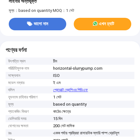
লাইনার অন্তর্ভুক্ত
মূল্য：based on quantity
MOQ：1 সেট
ভালো দাম
এখন চ্যাট
পণ্যের বর্ণনা
উৎপত্তি স্থল
চীন
পরিচিতিমুলক নাম
horizontal-slurrypump.com
সাক্ষ্যদান
ISO
মডেল নম্বার
ই এম
দলিল
প্রোডাক্ট ব্রোশিওর পিডিএফ
ন্যূনতম চাহিদার পরিমাণ
1 সেট
মূল্য
based on quantity
প্যাকেজিং বিবরণ
কাঠের ক্ষেত্রে
ডেলিভারি সময়
15 দিন
যোগানের ক্ষমতা
200 সেট মাসিক
রঙ
একক পর্যায় প্রক্রিয়া রাসায়নিক স্লারি পাম্প থ্রোটবুশ