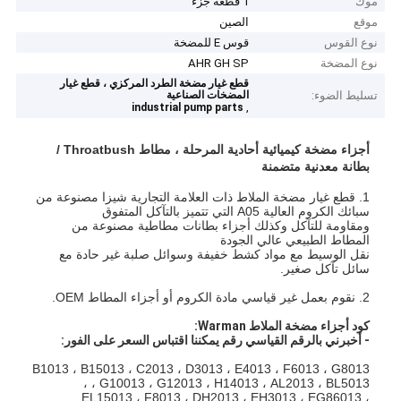
موك
1 قطعة جزء
موقع
الصين
نوع القوس
قوس E للمضخة
نوع المضخة
AHR GH SP
قطع غيار مضخة الطرد المركزي ، قطع غيار
تسليط الضوء:
المضخات الصناعية
,
industrial pump parts
أجزاء مضخة كيميائية أحادية المرحلة ، مطاط Throatbush /
بطانة معدنية متضمنة
1. قطع غيار مضخة الملاط ذات العلامة التجارية شيزا مصنوعة من
سبائك الكروم العالية A05 التي تتميز بالتآكل المتفوق
ومقاومة للتآكل وكذلك أجزاء بطانات مطاطية مصنوعة من
المطاط الطبيعي عالي الجودة
نقل الوسيط مع مواد كشط خفيفة وسوائل صلبة غير حادة مع
سائل تآكل صغير.
2. نقوم بعمل غير قياسي مادة الكروم أو أجزاء المطاط OEM.
كود أجزاء مضخة الملاط Warman:
- أخبرني بالرقم القياسي رقم يمكننا اقتباس السعر على الفور:
B1013 ، B15013 ، C2013 ، D3013 ، E4013 ، F6013 ، G8013
، G10013 ، G12013 ، H14013 ، AL2013 ، BL5013 ،
EL15013 ، F8013 ، DH2013 ، EH3013 ، EG86013 ،