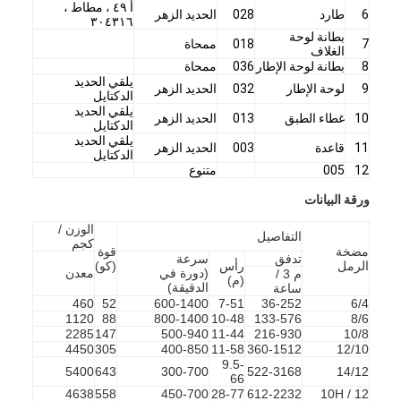
أ ٤٩ ، مطاط ،
6
طارد
028
الحديد الزهر
عرض الواقع الافتراضي
٣٠٤٣١٦
بطانة لوحة
7
018
ممحاة
الغلاف
حولنا
8
بطانة لوحة الإطار
036
ممحاة
يلقي الحديد
9
لوحة الإطار
032
الحديد الزهر
جولة في المعمل
الدكتايل
يلقي الحديد
10
غطاء الطبق
013
الحديد الزهر
الدكتايل
ضبط الجودة
يلقي الحديد
11
قاعدة
003
الحديد الزهر
الدكتايل
12
005
متنوع
اتصل بنا
ورقة البيانات
أخبار
الوزن /
التفاصيل
كجم
مضخة
قوة
جميع القضايا
تدفق
سرعة
الرمل
رأس
(كو)
(دورة في
معدن
م 3 /
(م)
الدقيقة)
ساعة
Blog
460
52
600-1400
7-51
36-252
6/4
1120
88
800-1400
10-48
133-576
8/6
الدردشة الآن
2285
147
500-940
11-44
216-930
10/8
4450
305
400-850
11-58
360-1512
12/10
9.5-
5400
643
300-700
522-3168
14/12
Ecer
66
4638
558
450-700
28-77
612-2232
12 / 10H