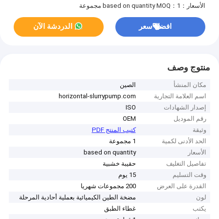
الأسعار：based on quantity
MOQ：1 مجموعة
افضل سعر
الدردشة الآن
منتوج وصف
مكان المنشأ
الصين
اسم العلامة التجارية
horizontal-slurrypump.com
إصدار الشهادات
ISO
رقم الموديل
OEM
وثيقة
كتيب المنتج PDF
الحد الأدنى لكمية
1 مجموعة
الأسعار
based on quantity
تفاصيل التغليف
حقيبة خشبية
وقت التسليم
15 يوم
القدرة على العرض
200 مجموعات شهريا
لون
مضخة الطين الكيميائية بعملية أحادية المرحلة
يكتب
غطاء الطبق