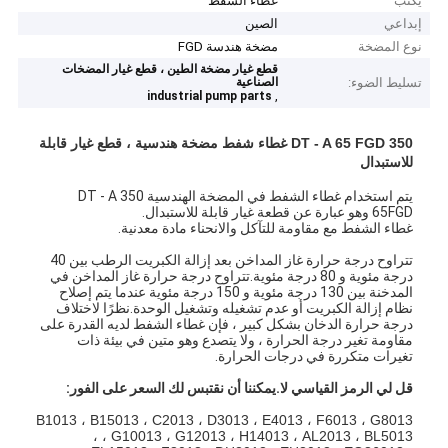
يكتب
غطاء الشفط
إبداعي
الصين
نوع المضخة
مضخة هندسة FGD
قطع غيار مضخة الطين ، قطع غيار المضخات
تسليط الضوء:
الصناعية
,
industrial pump parts
350 DT - A 65 FGD غطاء شفط مضخة هندسية ، قطع غيار قابلة
للاستبدال
يتم استخدام غطاء الشفط في المضخة الهندسية 350 DT - A
65FGD وهو عبارة عن قطعة غيار قابلة للاستبدال.
غطاء الشفط مع مقاومة للتآكل والانحناء مادة معدنية.
تتراوح درجة حرارة غاز المداخن بعد إزالة الكبريت الرطب بين 40
درجة مئوية و 80 درجة مئوية.تتراوح درجة حرارة غاز المداخن في
المدخنة بين 130 درجة مئوية و 150 درجة مئوية عندما يتم إصلاح
نظام إزالة الكبريت أو عدم تشغيله وتشغيل الوحدة.نظرًا لاختلاف
درجة حرارة الدخان بشكل كبير ، فإن غطاء الشفط لديه القدرة على
مقاومة تغير درجة الحرارة ، ولا يتصدع وهو متين في بيئة ذات
تغيرات متكررة في درجات الحرارة.
قل لي الرمز القياسي لا.يمكننا أن نقتبس لك السعر على الفور:
B1013 ، B15013 ، C2013 ، D3013 ، E4013 ، F6013 ، G8013
، G10013 ، G12013 ، H14013 ، AL2013 ، BL5013 ،