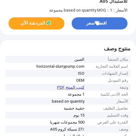
للاستبدال A05
الأسعار：based on quantity
MOQ：1 مجموعة
افضل سعر
الدردشة الآن
منتوج وصف
مكان المنشأ
الصين
اسم العلامة التجارية
horizontal-slurrypump.com
إصدار الشهادات
ISO
رقم الموديل
OEM
وثيقة
كتيب المنتج PDF
الحد الأدنى لكمية
1 مجموعة
الأسعار
based on quantity
تفاصيل التغليف
حقيبة خشبية
وقت التسليم
15 يوم
القدرة على العرض
500 مجموعات شهريا
وصف
27٪ سبيكة كروم A05