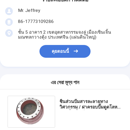
Mr. Jeffrey
ปั๊มสารละลายแนวนอน
86-17773109286
ปั๊มสารละลายแนวตั้ง
ชั้น 5 อาคาร 2 เขตอุตสาหกรรมจงลู่ เมืองเซินเจิ้น
มณฑลกวางตุ้ง ประเทศจีน (แผ่นดินใหญ่)
ปั๊มน้ำหอยโข่ง
คุยตอนนี้
ปั๊มสารละลายสำหรับงานหนัก
ปั๊มความร้อนจากแหล่งน้ำ
ปั๊มความร้อนไฮโดรนิก
এর সেরা মূল্য পান
ปั๊มความร้อนสระว่ายน้ำ
ชิ้นส่วนปั๊มสารละลายทาง
ปั๊มความร้อนอุณหภูมิสูง
วิศวกรรม / ฝาครอบปั๊มดูดโลหะ
ผสมที่เปลี่ยนได้ A05
ปั๊มหอยโข่งหลายใบพัด