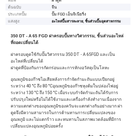
พิมพ์
ฝาดูด
ต้นฉบับ
จีน
ประเภทปั๊ม
ปั๊ม FGD เอ็นจิเนียริ่ง
แสงสูง:
,
อะไหล่ปั๊มสารละลาย
ชิ้นส่วนปั๊มอุตสาหกรรม
350 DT - A 65 FGD ฝาครอบปั๊มทางวิศวกรรม, ชิ้นส่วนอะไหล่
ที่ถอดเปลี่ยนได้
ฝาครอบดูดใช้กับปั๊มวิศวกรรม 350 DT - A 65FGD และเป็น
อะไหล่ที่เปลี่ยนได้
ฝาดูดที่ป้องกันการกัดกร่อนและการหักงอวัสดุเป็นโลหะ
อุณหภูมิของก๊าซไอเสียหลังการกำจัดกำมะถันแบบเปียกอยู่
ระหว่าง 40 °C ถึง 80 °Cอุณหภูมิของก๊าซหุงต้มในปล่องไฟอยู่
ระหว่าง 130 °C ถึง 150 °C เมื่อระบบกำจัดกำมะถันได้รับการ
ปรับปรุงใหม่หรือไม่ได้ใช้งานและเครื่องกำลังทำงานเนื่องจาก
ความแตกต่างของอุณหภูมิของควันจะแตกต่างกันอย่างมาก ฝา
ดูดจึงมีความสามารถในการต้านทานการเปลี่ยนแปลงของ
อุณหภูมิ และไม่แตกร้าว และทนทานในสภาพแวดล้อมที่มีการ
เปลี่ยนแปลงอุณหภูมิบ่อยครั้ง