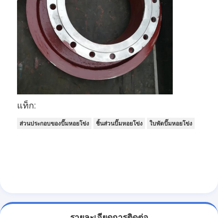
แสดง VR
เกี่ยวกับเรา
ทัวร์โรงงาน
ควบคุมคุณภาพ
ติดต่อเรา
แท็ก:
ข่าว
ส่วนประกอบของปั๊มหอยโข่ง
ชิ้นส่วนปั๊มหอยโข่ง
ใบพัดปั๊มหอยโข่ง
ทุกกรณี
Blog
คุยตอนนี้
Ecer
รายละเอียดการติดต่อ