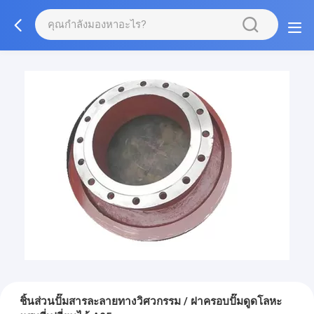
ชิ้นส่วนปั๊มสารละลายทางวิศวกรรม / ฝาครอบปั๊มดูดโลหะ