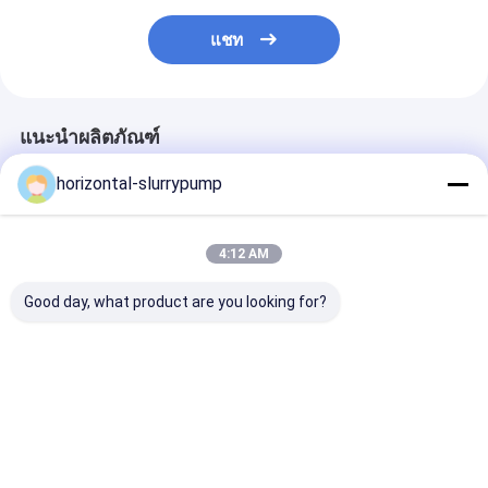
ปั๊มหอยโข่งแนวตั้ง
แชท
ปั๊มหอยโข่งแนวนอน
อะไหล่ปั๊มสารละลาย
แนะนำผลิตภัณฑ์
horizontal-slurrypump
4:12 AM
Good day, what product are you looking for?
ปั๊มจมใต้น้ำ ใบพัดโลหะ
STUFFING BOX ชิ้น
ใบพัดยาง AHR ส
ผสมโครเมียมสูง
ส่วนปั๊มถนนลาดยาง
การขนส่งการขุด
สำหรับปั๊มถนนลาดยาง
สารละลายที่มีค
แบบแรงเหวี่ยง ISO
ข้นสูง
รับรอง
ราคาดีที่สุด
ราคาดีที่สุด
ราคาดีที่ส