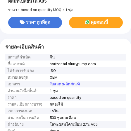
ผสมที่เปลี่ยนได้ A05
ราคา：based on quantity
MOQ：1 ชุด
ราคาถูกที่สุด
คุยตอนนี้
รายละเอียดสินค้า
สถานที่กำเนิด
จีน
ชื่อแบรนด์
horizontal-slurrypump.com
ได้รับการรับรอง
ISO
หมายเลขรุ่น
OEM
เอกสาร
ใบแสดงผลิตภัณฑ์
จำนวนสั่งซื้อขั้นต่ำ
1 ชุด
ราคา
based on quantity
รายละเอียดการบรรจุ
กล่องไม้
เวลาการส่งมอบ
15วัน
สามารถในการผลิต
500 ชุดต่อเดือน
คำอธิบาย
โลหะผสมโครเมียม 27% A05