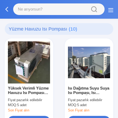
Yüzme Havuzu Isı Pompası
(10)
Yüksek Verimli Yüzme
Isı Dağıtma Suyu Suya
Havuzu Isı Pompası
Isı Pompası, Isı
Düşük Çalışma
Pompası Ünitesi
Fiyat:
pazarlık edilebilir
Fiyat:
pazarlık edilebilir
MOQ:
5 adet
MOQ:
5 adet
Son Fiyat alın
Son Fiyat alın