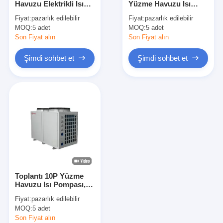
Havuzu Elektrikli Isı
Yüzme Havuzu Isı
Pompası / Kapalı
Pompası Copeland
Fiyat:
pazarlık edilebilir
Fiyat:
pazarlık edilebilir
Havuz Isı Pompası
Kompresör Yüksek Su
MOQ:
Yatay Bulamaç Pompası
5 adet
MOQ:
5 adet
Sıcaklığı Çıkışı
Son Fiyat alın
Son Fiyat alın
Dikey Çamur Pompası
Şimdi sohbet et
Şimdi sohbet et
Santrifüj Çamur Pompası
Ağır Hizmet Bulamaç Pompası
Su Kaynaklı Isı Pompası
Hidronik Isı Pompası
Yüzme Havuzu Isı Pompası
Toplantı 10P Yüzme
Yüksek Sıcaklık Isı Pompası
Havuzu Isı Pompası,
WIFI Kontrollü Havuz
Fiyat:
pazarlık edilebilir
Suyu Isıtıcısı 42KW
Çok Kademeli Santrifüj Pompa
MOQ:
5 adet
Son Fiyat alın