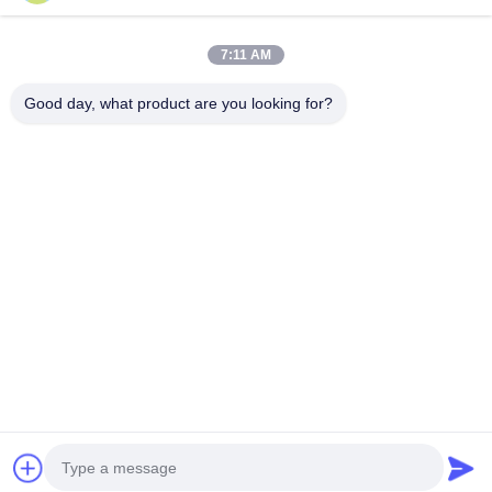
Kategorilerimiz
7:11 AM
Good day, what product are you looking for?
Yatay Bulamaç
Dikey Çamur
Santrifüj Çamu
Pompası
Pompası
Pompası
Ana
Hakkımızda
Bize
Desktop
sayfa
ulaşın
Site
Site Haritası
Gizlilik Politikası
Çin havuz ısıtma maliyeti tedarikçi.
Copyright © 2026 Beijing Silk
Road Enterprise Management Services Co.,LTD. All Rights
Reserved. Developed by
ECER