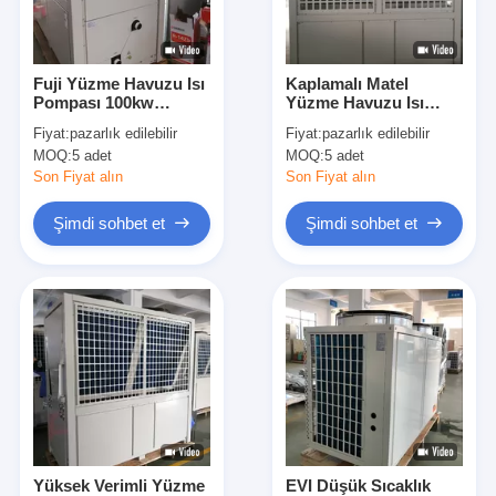
VR Gösterisi
Bizim Hakkımızda
Fuji Yüzme Havuzu Isı
Kaplamalı Matel
Pompası 100kw
Yüzme Havuzu Isı
Fabrika turu
Titanyum Eşanjör Su
Pompası / 100kw
Fiyat:
pazarlık edilebilir
Fiyat:
pazarlık edilebilir
Isıtıcı Compeland
Yüksek COP Su
MOQ:
5 adet
MOQ:
5 adet
Kompresör
Soğutucu
Kalite kontrol
Son Fiyat alın
Son Fiyat alın
Bize ulaşın
Şimdi sohbet et
Şimdi sohbet et
Haberler
Tüm servis talepleri
Blog
Şimdi sohbet et
Ecer
Yüksek Verimli Yüzme
EVI Düşük Sıcaklık