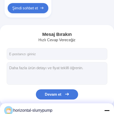
Dikey Santrifüj Pompa
Şimdi sohbet et
Yatay Santrifüj Pompa
Bulamaç Pompa Parçaları
Mesaj Bırakın
Hızlı Cevap Vereceğiz
Devam et
horizontal-slurrypump