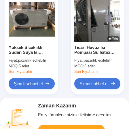
Yüksek Sıcaklıklı
Ticari Havuz Isı
Sudan Suya Isı
Pompası Su Isıtıcı
Pompası
84kw Isıtma Kompakt
Fiyat:
pazarlık edilebilir
Fiyat:
pazarlık edilebilir
Tasarlanmış
MOQ:
5 adet
MOQ:
5 adet
Son Fiyat alın
Son Fiyat alın
Şimdi sohbet et
Şimdi sohbet et
Zaman Kazanın
En iyi ürünlerle sizinle iletişime geçelim.