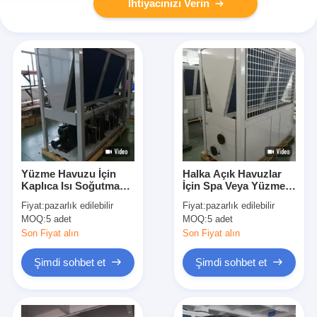
İhtiyacınızı Verin
Yüzme Havuzu İçin
Halka Açık Havuzlar
Kaplıca Isı Soğutma
İçin Spa Veya Yüzme
Pompası Enerji
Havuzu Isı Pompası
Fiyat:
pazarlık edilebilir
Fiyat:
pazarlık edilebilir
Tasarrufu Otomatik
84KW Galvanizli Sac
MOQ:
5 adet
MOQ:
5 adet
Buz Çözme
Son Fiyat alın
Son Fiyat alın
Şimdi sohbet et
Şimdi sohbet et