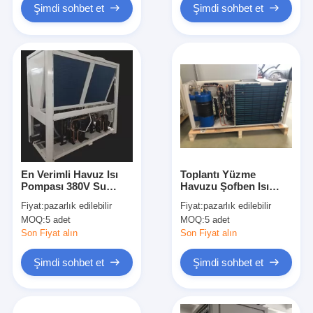
Şimdi sohbet et
Şimdi sohbet et
En Verimli Havuz Isı
Toplantı Yüzme
Pompası 380V Su
Havuzu Şofben Isı
Kaynaklı Isı Pompası
Pompası
Fiyat:
pazarlık edilebilir
Fiyat:
pazarlık edilebilir
MOQ:
5 adet
MOQ:
5 adet
Son Fiyat alın
Son Fiyat alın
Şimdi sohbet et
Şimdi sohbet et