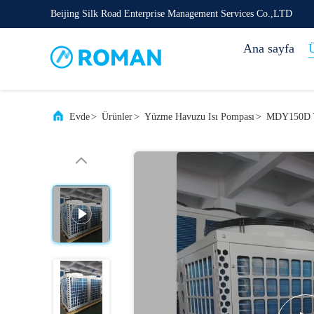
Beijing Silk Road Enterprise Management Services Co.,LTD
Ana sayfa
Ü
Evde
>
Ürünler
>
Yüzme Havuzu Isı Pompası
>
MDY150D Yüz