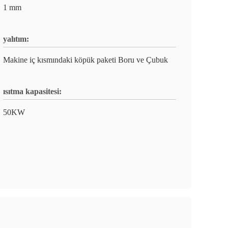
1 mm
yalıtım:
Makine iç kısmındaki köpük paketi Boru ve Çubuk
ısıtma kapasitesi:
50KW