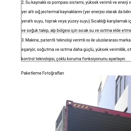
2..Su kaynaklı ısı pompası sistemi, yüksek verimli ve enerji 
yer altı sığ jeotermal kaynaklarını (yer enerjisi olarak da bilini
yeraltı suyu, toprak veya yüzey suyu).Sıcaklığı karşılamak iç
ve soğuk talep, alp bölgesi için sıcak su ve ısıtma elde etmek
3. Makine, patentli teknoloji verimli ısı ile uluslararası m
eşanjör, soğutma ve ısıtma daha güçlü, yüksek verimlilik, ot
kontrol teknolojisi, çoklu koruma fonksiyonunu ayarlayın.
Paketleme Fotoğrafları