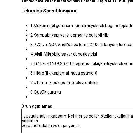
Yüzme havuzu ısıtması ve sabit sıcaklık için MDY150D yü
Teknoloji Spesifikasyonu
1.Mükemmel görünüm tasarımı yüksek beğeni topladı
2.Kompakt yapı ve iyi demonte edilebilirlik
3.PVC ve INOX Shell'de patentli %100 titanyum Isı eşa
4. Akıllı Mikrobilgisayar denetleyicisi
5. R417a/R407C/R410 soğutucu akışkanlı yüksek veri
6. Hidrofilik kaplamalı hava eşanjörü
7.Otomatik buz çözme işlevi dahildir
8. Düşük gürültü.
Ürün Açıklaması
1. Uygulanabilir kapsam: Nehirler ve göller, oteller, okullar, 
çiftlikleri
personel odaları ve diğer yerler.