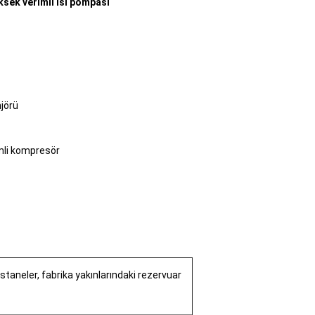
ksek verimli ısı pompası
njörü
mli kompresör
hastaneler, fabrika yakınlarındaki rezervuar