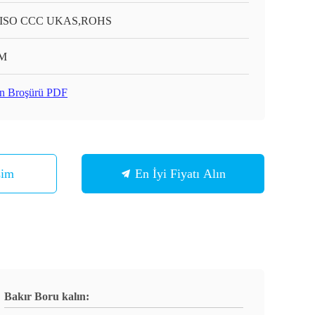
 ISO CCC UKAS,ROHS
M
n Broşürü PDF
şim
En İyi Fiyatı Alın
Bakır Boru kalın: