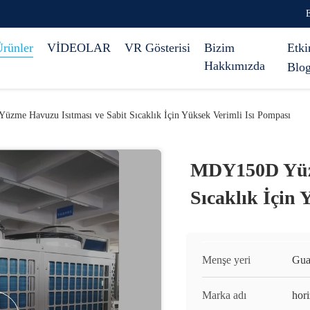
rünler
VİDEOLAR
VR Gösterisi
Bizim
Etki
Hakkımızda
Blo
me Havuzu Isıtması ve Sabit Sıcaklık İçin Yüksek Verimli Isı Pompası
MDY150D Yüzm
Sıcaklık İçin 
Menşe yeri
Gua
Marka adı
hor