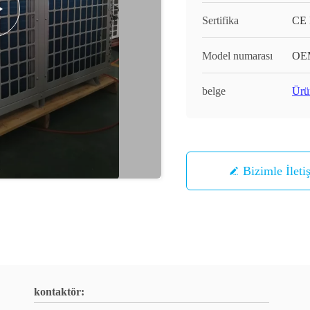
Sertifika
CE
Model numarası
OE
belge
Ürü
Bizimle İleti
kontaktör: