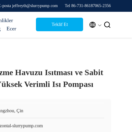
E-posta jeffreyth@slurrypump.com
Tel 86-731-86187065-2356
nlikler


Teklif Et
g
Ecer
e Havuzu Isıtması ve Sabit
Yüksek Verimli Isı Pompası
ngzhou, Çin
izontal-slurrypump.com