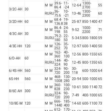
39.6-
11-
1300-
VRショー
M
M
12-64
55
4
86.4
-24
2700
3/2C-AH
30
36-
10-
1300-
RU
RU
13-46
60
2
75.6
-21
2300
わたしたち に つい て
68.4-
19-
3/2D-HH
60
M
M
25-87
850-1400
47
3
136.8
38
工場見学
86.4-
24-
1000-
M
M
9-52
71
4
198
55
2200
4/3C-AH
30
79.2-
22-
品質コントロール
RU
RU
5-34.5
800-1800
59
3
180
50
126-
35-
4/3E-HH
120
M
M
12-97
600-1400
50
2
252
70
お問い合わせ
162-
40-
M
M
12-56
800-1550
65
5
360
100
6/D-AH
60
ニュース
144-
40-
RU
RU
12-45
800-1350
65
3
324
90
324-
90-
30-
すべての場合
6/4S-HH
560
M
M
600-1000
64
3
720
200
118
468-
130-
6S-HH
560
M
M
20-94
500-1000
65
4
1008
280
Blog
360-
100-
M
M
10-61
500-1140
72
2
828
230
8/6E-AH
300
今すぐチャット
324-
90-
RU
RU
7-49
400-1000
65
5
720
200
666-
185-
Ecer
10/8E-M
120
M
M
14-60
600-1100
73
4
1440
400
612-
170-