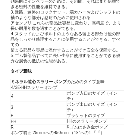
効果的にインペラーのために。その間、それはまだ信頼で
きる密封の性能を維持できる。
3. 迷路、迷路のロックナット、端カバーおよびシャフトの
袖のような部分は忍耐のために使用される
アセンブリ;これらの部品は容易に変わり、高精度で、より
長い耐用年数を過すことができる。
4. スタッドおよびボルトのようなある留まる部分は他の部
品をしっかり修理することに使用することができる。すべ
ての
留まる部品を容易に添付することができ安全を保障する。
5. ゴム製部品すべてに長い生命に使用することができる優
秀な腐食の抵抗の性能がある。
タイプ意味
ミネラル遠心スラリー ポンプ
のためのタイプ意味
4/3E-HHスラリー ポンプ
ポンプ入口のサイズ（イン
4
チ）
ポンプ出口のサイズ（イン
3
チ）
ブラケットのタイプ
E
HHのスラリー ポンプ
HH
Rゴムはさみ金ポンプ
R
ポンプ範囲:25mmへの450mm （18"への1 『『）