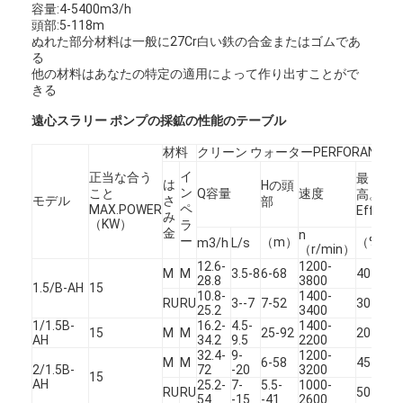
容量:4-5400m3/h
頭部:5-118m
ぬれた部分材料は一般に27Cr白い鉄の合金またはゴムであ
る
他の材料はあなたの特定の適用によって作り出すことがで
きる
遠心スラリー ポンプの採鉱の性能のテーブル
材料
クリーン ウォーターPERFORANCE
イ
正当な合う
最
は
Hの頭
ン
こと
Q容量
速度
高。
N
モデル
さ
部
ペ
MAX.POWER
Eff.
み
（KW）
ラ
金
n
ー
（m）
（%）
m3/h
L/s
（r/min）
12.6-
1200-
M
M
3.5-8
6-68
40
28.8
3800
1.5/B-AH
15
2
10.8-
1400-
ホーム
RU
RU
3--7
7-52
30
25.2
3400
1/1.5B-
16.2-
4.5-
1400-
15
M
M
25-92
20
2
AH
34.2
9.5
2200
製品情報
32.4-
9-
1200-
M
M
6-58
45
3
2/1.5B-
72
-20
3200
15
ビデオ
AH
25.2-
7-
5.5-
1000-
RU
RU
50
2
54
-15
-41
2600