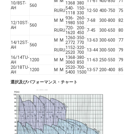
M
M
11-61
400-850
71
4
10/8ST-
1368
380
560
AH
540-
150-
RU
RU
12-50
400-750
75
4
1118
330
横のスラリー ポンプ
936-
260-
M
M
7-68
300-800
82
6
12/10ST-
1980
550
560
AH
720-
200-
2
縦のスラリー ポンプ
RU
RU
7-45
300-650
80
1620
450
7
1260-
350-
M
M
13-63
300-600
77
3
14/12ST-
2772
770
遠心スラリー ポンプ
560
AH
1152-
320-
RU
RU
13-44
300-500
79
3
2520
700
頑丈なスラリー ポンプ
16/14TU-
1368-
380-
1200
M
M
11-63
250-550
79
4
AH
3060
850
20/18TU-
2520-
700-
水源のヒート ポンプ
1200
M
M
13-57
200-400
85
5
AH
5400
1500
選択及びパフォーマンス・チャート
Hydronicのヒート ポンプ
プールのヒート ポンプ
高温ヒート ポンプ
多段式遠心ポンプ