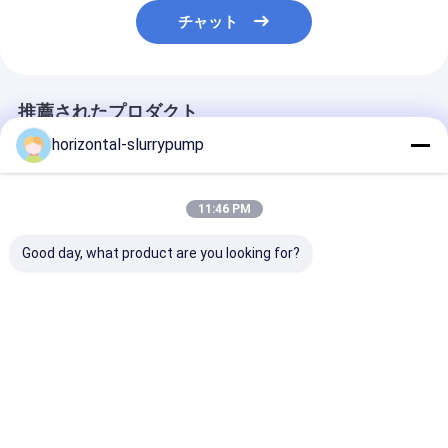
チャット
推薦されたプロダクト
horizontal-slurrypump
11:46 PM
Good day, what product are you looking for?
浚渫機の浚渫の頭部の
横の産業沈積物ポンプ
頑丈な遠心スラ
遠心スラリー ポンプ最
高いChromeの文書
ポンプ/構造は
高の45m Dia 152mm
800 - 1350r/分
物ポンプを身に
の高い流れの標準の砂
いる
利
ベストプライス
ベストプライス
ベストプラ