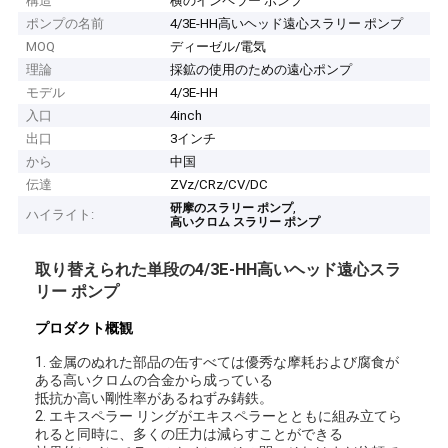
構造
横のインペラー ポンプ
ポンプの名前
4/3E-HH高いヘッド遠心スラリー ポンプ
MOQ
ディーゼル/電気
理論
採鉱の使用のための遠心ポンプ
モデル
4/3E-HH
入口
4inch
出口
3インチ
から
中国
伝達
ZVz/CRz/CV/DC
,
研摩のスラリー ポンプ
ハイライト:
高いクロム スラリー ポンプ
取り替えられた単段の4/3E-HH高いヘッド遠心スラ
リー ポンプ
プロダクト概観
1.
金属のぬれた部品の缶すべては優秀な摩耗および腐食が
ある高いクロムの合金から成っている
抵抗か高い剛性率があるねずみ鋳鉄。
2. エキスペラー リングがエキスペラーとともに組み立てら
れると同時に、多くの圧力は減らすことができる