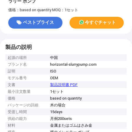
ラリー ポンプ
価格：based on quantity
MOQ：1セット
ベストプライス
今すぐチャット
製品の説明
起源の場所
中国
ブランド名
horizontal-slurrypump.com
証明
ISO
モデル番号
OEM
文書
製品説明書 PDF
最小注文数量
1セット
価格
based on quantity
パッケージの詳細
木の場合
受渡し時間
15days
供給の能力
月例200sets
材料
金属またはゴムはさみ金