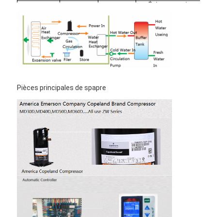
Échangeur de
Type
chaleur titanique
Écoulement
18000L/h
d'eau
L/H
Échange
Pression
thermique
d'eau vers
54
latéral d'eau
le bas
Kpa
chaude
Taille de
tuyau
63
(connexion
de l'eau)
DN
Pièces principales de spapre