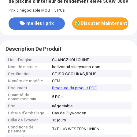
de piscine d'intérieur de rendement élevé 50KW 380V
Prix：négociable
MOQ：5 PCs
meilleur prix
Discuter Maintenant
Description De Produit
Lieu d'origine
GUANGZHOU CHINE
Nom de marque
horizontal-slurrypump.com
Certification
CE ISO CCC UKAS,ROHS
Numéro de modèle
OEM
Document
Brochure du produit PDF
Quantité de
5 PCs
commande min
Prix
négociable
Détails d'emballage
Cas de Plywooden
Délai de livraison
15 jours
Conditions de
T/T, L/C WESTERN UNION
paiement