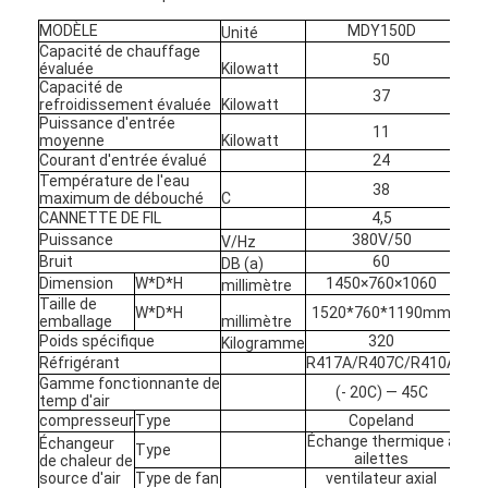
MODÈLE
MDY150D
Unité
Capacité de chauffage
50
évaluée
Kilowatt
Capacité de
37
refroidissement évaluée
Kilowatt
Puissance d'entrée
11
moyenne
Kilowatt
Courant d'entrée évalué
24
Température de l'eau
38
maximum de débouché
C
CANNETTE DE FIL
4,5
Puissance
380V/50
V/Hz
Bruit
60
DB (a)
Dimension
W*D*H
1450×760×1060
millimètre
Taille de
W*D*H
1520*760*1190mm
emballage
millimètre
Poids spécifique
320
Kilogramme
Réfrigérant
R417A/R407C/R410A
Gamme fonctionnante de
(- 20C) — 45C
temp d'air
compresseur
Type
Copeland
Échange thermique à
Échangeur
Type
ailettes
de chaleur de
source d'air
Type de fan
ventilateur axial