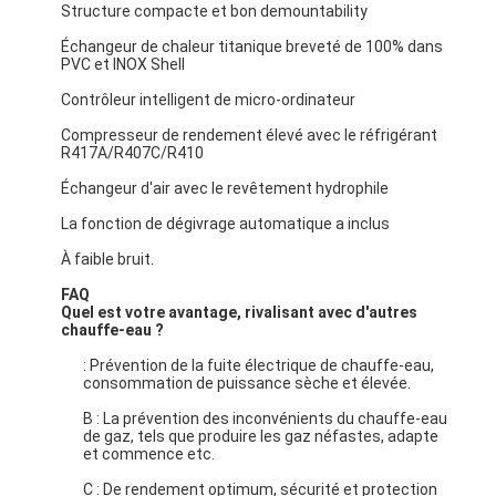
Structure compacte et bon demountability
Échangeur de chaleur titanique breveté de 100% dans
Pompe horizontale de boue
PVC et INOX Shell
Contrôleur intelligent de micro-ordinateur
Pompe verticale de boue
Compresseur de rendement élevé avec le réfrigérant
R417A/R407C/R410
Pompe centrifuge de boue
Échangeur d'air avec le revêtement hydrophile
Pompe résistante de boue
La fonction de dégivrage automatique a inclus
pompe à chaleur de source d'eau
À faible bruit.
FAQ
Pompe à chaleur de Hydronic
Quel est votre avantage, rivalisant avec d'autres
chauffe-eau ?
pompe à chaleur de piscine
: Prévention de la fuite électrique de chauffe-eau,
consommation de puissance sèche et élevée.
pompe à chaleur à hautes températures
B : La prévention des inconvénients du chauffe-eau
de gaz, tels que produire les gaz néfastes, adapte
pompe centrifuge à plusieurs étages
et commence etc.
C : De rendement optimum, sécurité et protection