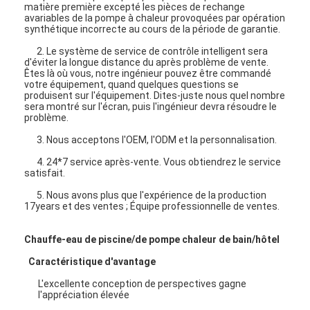
matière première excepté les pièces de rechange
VR Show
avariables de la pompe à chaleur provoquées par opération
synthétique incorrecte au cours de la période de garantie.
À propos de nous
2. Le système de service de contrôle intelligent sera
d'éviter la longue distance du après problème de vente.
Êtes là où vous, notre ingénieur pouvez être commandé
Visite de l'usine
votre équipement, quand quelques questions se
produisent sur l'équipement. Dites-juste nous quel nombre
Contrôle de la qualité
sera montré sur l'écran, puis l'ingénieur devra résoudre le
problème.
nous contacter
3. Nous acceptons l'OEM, l'ODM et la personnalisation.
4. 24*7 service après-vente. Vous obtiendrez le service
Nouvelles
satisfait.
5. Nous avons plus que l'expérience de la production
Tous les cas
17years et des ventes ; Équipe professionnelle de ventes.
Blog
Chauffe-eau de piscine/de pompe chaleur de bain/hôtel
Discuter Maintenant
Caractéristique d'avantage
L'excellente conception de perspectives gagne
Ecer
l'appréciation élevée