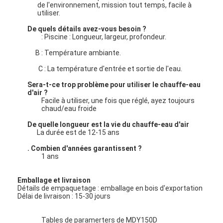
pompe centrifuge verticale
de l'environnement, mission tout temps, facile à
utiliser.
pompe centrifuge horizontale
De quels détails avez-vous besoin ?
: Piscine : Longueur, largeur, profondeur.
Pièces de pompe de boue
B : Température ambiante.
C : La température d'entrée et sortie de l'eau.
Sera-t-ce trop problème pour utiliser le chauffe-eau
d'air ?
Facile à utiliser, une fois que réglé, ayez toujours
chaud/eau froide
De quelle longueur est la vie du chauffe-eau d'air
La durée est de 12-15 ans
. Combien d'années garantissent ?
1 ans
Emballage et livraison
Détails de empaquetage : emballage en bois d'exportation
Délai de livraison : 15-30 jours
Tables de paramerters de MDY150D