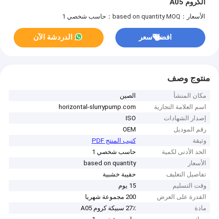
الكروم A05
الأسعار：based on quantity
MOQ：حاسب شخصي 1
افضل سعر
الدردشة الآن
منتوج وصف
مكان المنشأ
الصين
اسم العلامة التجارية
horizontal-slurrypump.com
إصدار الشهادات
ISO
رقم الموديل
OEM
وثيقة
كتيب المنتج PDF
الحد الأدنى لكمية
حاسب شخصي 1
الأسعار
based on quantity
تفاصيل التغليف
حقيبة خشبية
وقت التسليم
15 يوم
القدرة على العرض
200 مجموعة شهريا
مادة
27٪ سبيكة كروم A05