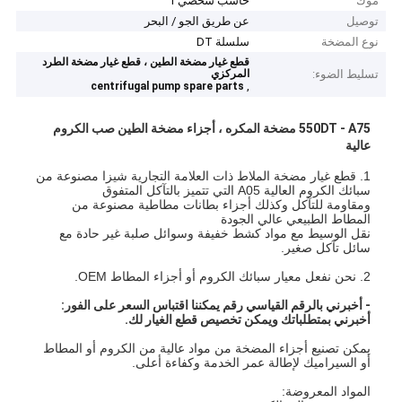
موك
حاسب شخصي 1
توصيل
عن طريق الجو / البحر
نوع المضخة
سلسلة DT
قطع غيار مضخة الطين ، قطع غيار مضخة الطرد
تسليط الضوء:
المركزي
,
centrifugal pump spare parts
550DT - A75 مضخة المكره ، أجزاء مضخة الطين صب الكروم
عالية
1. قطع غيار مضخة الملاط ذات العلامة التجارية شيزا مصنوعة من
سبائك الكروم العالية A05 التي تتميز بالتآكل المتفوق
ومقاومة للتآكل وكذلك أجزاء بطانات مطاطية مصنوعة من
المطاط الطبيعي عالي الجودة
نقل الوسيط مع مواد كشط خفيفة وسوائل صلبة غير حادة مع
سائل تآكل صغير.
2. نحن نفعل معيار سبائك الكروم أو أجزاء المطاط OEM.
- أخبرني بالرقم القياسي رقم يمكننا اقتباس السعر على الفور:
أخبرني بمتطلباتك ويمكن تخصيص قطع الغيار لك.
يمكن تصنيع أجزاء المضخة من مواد عالية من الكروم أو المطاط
أو السيراميك لإطالة عمر الخدمة وكفاءة أعلى.
المواد المعروضة: