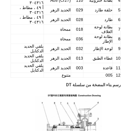
4
بطانة حلزونية
110
A05 (Cr27)
٣٠٤٣١٦
أ ٤٩ ، مطاط ،
5
حلقة طارد
029
الحديد الزهر
٣٠٤٣١٦
أ ٤٩ ، مطاط ،
6
طارد
028
الحديد الزهر
٣٠٤٣١٦
بطانة لوحة
7
018
ممحاة
الغلاف
بطانة لوحة
8
036
ممحاة
الإطار
يلقي الحديد
9
لوحة الإطار
032
الحديد الزهر
الدكتايل
يلقي الحديد
10
غطاء الطبق
013
الحديد الزهر
الدكتايل
يلقي الحديد
11
قاعدة
003
الحديد الزهر
الدكتايل
12
005
متنوع
رسم بناء المضخة من سلسلة DT
منزل
المنتجات
أشرطة فيديو