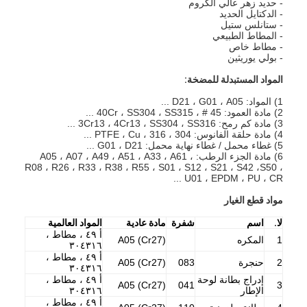
- حديد زهر عالي الكروم
- الدكتايل الحديد
- ستانلس ستيل
- المطاط الطبيعي
- مطاط خاص
- بولي يوريثين
المواد المستبدلة للمضخة:
1) المواد: D21 ، G01 ، A05 ...
2) مادة العمود: 45 # ، 40Cr ، SS304 ، SS315 ...
3) مادة كم رمح: 3Cr13 ، 4Cr13 ، SS304 ، SS316 ...
4) مادة حلقة الفانوس: 304 ، 316 ، PTFE ، Cu ...
5) غطاء محمل / غطاء نهاية محمل: G01 ، D21 ...
6) مادة الجزء الرطب: A05 ، A07 ، A49 ، A51 ، A33 ، A61 ،
R08 ، R26 ، R33 ، R38 ، R55 ، S01 ، S12 ، S21 ، S42 ،
S50 ،
U01 ، EPDM ، PU ، CR ...
مواد قطع الغيار
لا.
اسم
شفرة
مادة عادية
المواد العالمية
أ ٤٩ ، مطاط ،
1
المكره
A05 (Cr27)
٣٠٤٣١٦
أ ٤٩ ، مطاط ،
2
حنجرة
083
A05 (Cr27)
٣٠٤٣١٦
إدراج بطانة لوحة
أ ٤٩ ، مطاط ،
A05 (Cr27)
041
3
الإطار
٣٠٤٣١٦
أ ٤٩ ، مطاط ،