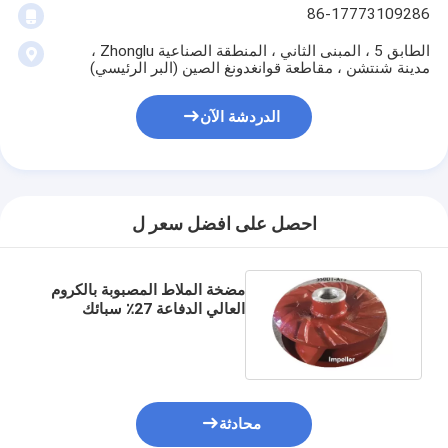
86-17773109286
الطابق 5 ، المبنى الثاني ، المنطقة الصناعية Zhonglu ،
مضخة الطين الأفقية
مدينة شنتشن ، مقاطعة قوانغدونغ الصين (البر الرئيسي)
مضخة الطين العمودية
الدردشة الآن
مضخة الطين الطرد المركزي
مضخة الطين الثقيلة
احصل على افضل سعر ل
مضخة حرارة مصدر المياه
مضخة الحرارة المائية
مضخة الملاط المصبوبة بالكروم
العالي الدفاعة 27٪ سبائك
مضخة حرارية لحمام السباحة
الكروم A05
مضخة حرارة عالية الحرارة
مضخة طرد مركزي متعددة المراحل
محادثة