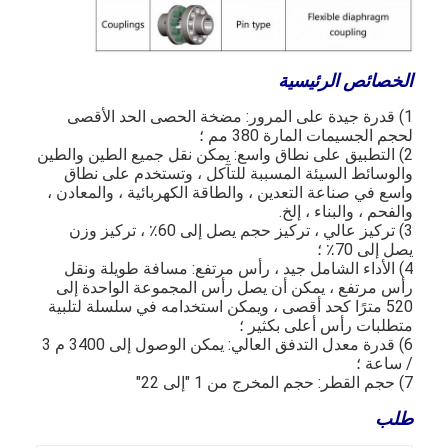
الخصائص الرئيسية
1) قدرة جيدة على المرور: مضخة الحصى الحد الأقصى
لحجم الجسيمات المارة 380 مم ؛
2) التطبيق على نطاق واسع: يمكن نقل جميع الطين والطين
والوسائط السيئة المسببة للتآكل ، وتستخدم على نطاق
واسع في صناعة التعدين ، والطاقة الكهربائية ، والمعادن ،
والفحم ، والبناء ، إلخ.
3) تركيز عالي ، تركيز حجم يصل إلى 60٪ ، تركيز وزن
يصل إلى 70٪ ؛
4) الأداء الشامل جيد ، رأس مرتفع: مسافة طويلة ونقل
رأس مرتفع ، يمكن أن يصل رأس المجموعة الواحدة إلى
520 مترًا كحد أقصى ، ويمكن استخدامه في سلسلة لتلبية
متطلبات رأس أعلى بكثير ؛
منزل
6) قدرة معدل التدفق العالي: يمكن الوصول إلى 3400 م 3
/ ساعة ؛
المنتجات
7) حجم القطر: حجم المخرج من 1 "إلى 22"
طلب
أشرطة فيديو