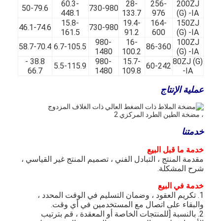
مضخة الطرد المركزي العمودية
60.3-
28-
256-
200ZJ
50-79.6
730-980
448.1
133.7
976
(G) -IA
15.8-
19.4-
164-
150ZJ
مضخة طرد مركزي أفقية
46.1-74.6
730-980
161.5
91.2
600
(G) -IA
980-
16-
100ZJ
58.7-70.4
6.7-105.5
86-360
أجزاء مضخة الطين
1480
100.2
(G) -IA
38.8 -
980-
15.7-
80ZJ (G)
5.5-115.9
60-242
66.7
1480
109.8
-IA
960-
11.2-
65ZJ (G)
54.2-63.5
1.7-10.8
28-69
عملية الإنتاج
1460
34.8
-IA
970-
34.3-
50ZJ (G)
12.2-45.1
9.7-66.9
31-111
1480
110.7
-IA
33.2 -
1400-
9.1-
40ZJ (G)
0.3-4.7
9-23
52.4
2900
44.6
-IA
خدمتنا
خدمة ما قبل البيع
مقدمة المنتج ، التبادل الفني ، تصميم المنتج غير القياسي ،
شرح المشكلة.
خدمة في البيع
1. تكريم العقود ، وضمان التسليم في الوقت المحدد ،
والبقاء على اتصال مع المستخدمين في أي وقت.
2. بالنسبة [للمنتجات الخاصة أو المعقدة ، قم بترتيب