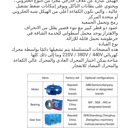
الهيكل عبارة عن غلاف خارجي مجزأ من النوع الحلزوني ،
ويحتوي على بطانات التآكل ويوفر إمكانات ضغط تشغيل
عالية ، والتي تكون الكفاءة أعلى من الهيكل شبه الحلزوني
أو متحدة المركز.
رمح وتحمل الجمعية
عمود ذو قطر كبير مع نتوء قصير يقلل من الانحراف
والاهتزاز.يوجد محمل أسطواني للخدمة الشاقة في
خرطوشة تحمل قابلة للإزالة.
نوع القيادة
هذه المضخات المتسلسلة يتم تشغيلها دائمًا بواسطة محرك
كهربائي.220V / 380V / 440V وما إلى ذلك كلها
متاحة.يمكن اختيار المحرك العادي والمحرك عالي الكفاءة
والمحرك المضاد للانفجار.