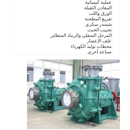
· عملية كيميائية
عرض الواقع الافتراضي
· المعادن الثقيلة
· الورق واللب
حولنا
· تفريغ المطحنة
· شمندر سكري
· تحبيب الخبث
جولة في المعمل
· المرجل السفلي والرماد المتطاير
· علف الإعصار
ضبط الجودة
· محطات توليد الكهرباء
· صناعة أخرى
اتصل بنا
أخبار
جميع القضايا
Blog
الدردشة الآن
Ecer