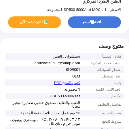
الطين الطرد المركزي
الأسعار：USD500-5000/set
MOQ：1 مجموعة
افضل سعر
الدردشة الآن
منتوج وصف
مكان المنشأ
سيتشوان ، الصين
اسم العلامة التجارية
horizontal-slurrypump.com
إصدار الشهادات
ISO9001
رقم الموديل
OEM
وثيقة
كتيب المنتج PDF
الحد الأدنى لكمية
1 مجموعة
الأسعار
USD500-5000/set
التعبئة والتغليف صندوق خشبي تصدير التبخير
تفاصيل التغليف
مجانا
وقت التسليم
25 يوم عمل بعد استلام الدفعة المقدمة
L / C ، D / A ، D / P ، T / T ، ويسترن يونيون ،
شروط الدفع
موني جرام ، باي بال