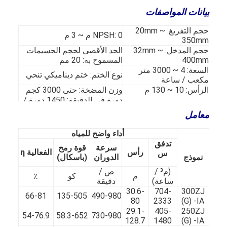
بيانات المواصفات
مضخة الطين الأفقية
حجم التفريغ: 20mm ~
NPSH: 0 م ~ 3 م
350mm
حجم المدخل: 32mm ~
الحد الأقصى لحجم الجسيمات
مضخة الطين العمودية
400mm
المسموح به: 20 مم
السعة: 4 ~ 3000 متر
مضخة الطين الطرد المركزي
نوع الختم: ختم ديناميكي تنحي
مكعب / ساعة
الرأس: 10 ~ 130 م
وزن المضخة: حتى 3000 كجم
مضخة الطين الثقيلة
دورة في الدقيقة: 1450 دورة /
كفاءة قصوى: 70٪
دقيقة
معامل
مضخة حرارة مصدر المياه
أداء واضح للمياه
مضخة الحرارة المائية
تدفق
سرعة
قوة رمح
رأس
الفعالية η
س
نموذج
الدوران
(باسكال)
مضخة حرارية لحمام السباحة
(م³ /
ص /
م
كو
٪
ساعة)
دقيقة
مضخة حرارة عالية الحرارة
30.6-
704-
300ZJ
66-81
135-505
490-980
80
2333
(G) -IA
مضخة طرد مركزي متعددة المراحل
29.1-
405-
250ZJ
54-76.9
58.3-652
730-980
128.7
1480
(G) -IA