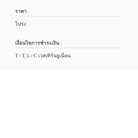
ราคา
โปร่ง
เงื่อนไขการชำระเงิน
T / T, L / C เวสเทิร์นยูเนี่ยน