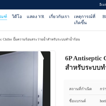
อีเม
ัณฑ์
วิดีโอ
แสดง VR
เกี่ยวกับเรา
เหตุการณ์ที่
B
เกิดขึ้น
tic Chiller ปั๊มความร้อนสระว่ายน้ำสำหรับระบบทำน้ำร้อน
6P Antiseptic 
สำหรับระบบทำ
สถานที่กำเนิด
กว่
ชื่อแบรนด์
hor