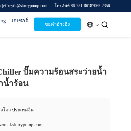
ล jeffreyth@slurrypump.com
โทรศัพท์ 86-731-86187065-2356
log
เอเซอร์


ขอคําอ้างอิง
Chiller ปั๊มความร้อนสระว่ายน้ำ
น้ำร้อน
างโจว ประเทศจีน
izontal-slurrypump.com