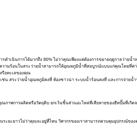
รดำเนินการได้มากถึง 80% ไม่ว่าคุณเพียงแค่ต้องการขยายฤดูกาลว่ายน้ำหร
๊มความร้อนในสระว่ายน้ำสามารถให้อุณหภูมิน้ำที่สมบูรณ์แบบแก่คุณโดยที่ค่
ินหรือทะเลของคุณ
 เช่น สระว่ายน้ำอุณหภูมิคงที่ ห้องซาวน่า ระบบน้ำร้อนคงที่ และการจ่ายน้
คุณภาพการผลิตหรือวัตถุดิบ ยกเว้นชิ้นส่วนอะไหล่ที่เสียหายของฮีทปั๊มที่เ
ระยะยาวไม่ว่าคุณจะอยู่ที่ไหน วิศวกรของเราสามารถควบคุมอุปกรณ์ของคุณได