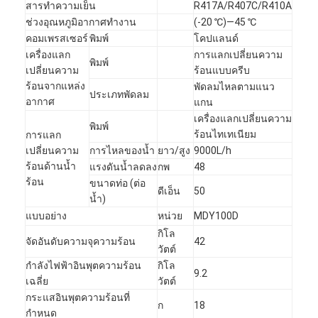
สารทำความเย็น
R417A/R407C/R410A
ช่วงอุณหภูมิอากาศทำงาน
(-20 ℃)—45 ℃
คอมเพรสเซอร์
พิมพ์
โคปแลนด์
เครื่องแลก
การแลกเปลี่ยนความ
พิมพ์
เปลี่ยนความ
ร้อนแบบครีบ
ร้อนจากแหล่ง
พัดลมไหลตามแนว
ประเภทพัดลม
อากาศ
แกน
เครื่องแลกเปลี่ยนความ
พิมพ์
ร้อนไทเทเนียม
การแลก
เปลี่ยนความ
การไหลของน้ำ
ยาว/สูง
9000L/h
ร้อนด้านน้ำ
แรงดันน้ำลดลง
กพ
48
ร้อน
ขนาดท่อ (ต่อ
ดีเอ็น
50
น้ำ)
แบบอย่าง
หน่วย
MDY100D
กิโล
จัดอันดับความจุความร้อน
42
วัตต์
กำลังไฟฟ้าอินพุตความร้อน
กิโล
9.2
เฉลี่ย
วัตต์
กระแสอินพุตความร้อนที่
ก
18
กำหนด