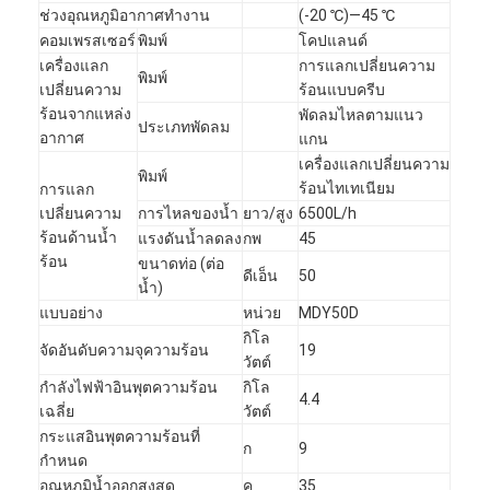
ช่วงอุณหภูมิอากาศทำงาน
(-20 ℃)—45 ℃
คอมเพรสเซอร์
พิมพ์
โคปแลนด์
เครื่องแลก
การแลกเปลี่ยนความ
พิมพ์
เปลี่ยนความ
ร้อนแบบครีบ
ร้อนจากแหล่ง
พัดลมไหลตามแนว
ประเภทพัดลม
อากาศ
แกน
เครื่องแลกเปลี่ยนความ
พิมพ์
ร้อนไทเทเนียม
การแลก
เปลี่ยนความ
การไหลของน้ำ
ยาว/สูง
6500L/h
ร้อนด้านน้ำ
แรงดันน้ำลดลง
กพ
45
ร้อน
ขนาดท่อ (ต่อ
ดีเอ็น
50
น้ำ)
แบบอย่าง
หน่วย
MDY50D
กิโล
จัดอันดับความจุความร้อน
19
วัตต์
กำลังไฟฟ้าอินพุตความร้อน
กิโล
4.4
เฉลี่ย
วัตต์
กระแสอินพุตความร้อนที่
ก
9
กำหนด
อุณหภูมิน้ำออกสูงสุด
ค
35