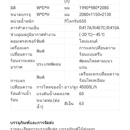
(ก)
มิติ
W*D*H
มม
1990*980*2080
ขนาดบรรจุ
W*D*H
มม
2080×1150×2130
หน่วยน้ำหนัก
กิโลกรัม
650
สารทำความเย็น
R417A/R407C/R410A
ช่วงอุณหภูมิอากาศทำงาน
(-20 ℃)—45 ℃
คอมเพรสเซอร์
พิมพ์
โคปแลนด์
เครื่องแลก
การแลกเปลี่ยนความ
พิมพ์
เปลี่ยนความ
ร้อนแบบครีบ
ร้อนจากแหล่ง
พัดลมไหลตามแนว
ประเภทพัดลม
อากาศ
แกน
เครื่องแลกเปลี่ยนความ
พิมพ์
ร้อนไทเทเนียม
การแลก
เปลี่ยนความ
การไหลของน้ำ
ยาว/สูง
45000L/h
ร้อนด้านน้ำ
แรงดันน้ำลดลง
กพ
60
ร้อน
ขนาดท่อ (ต่อ
ดีเอ็น
63
น้ำ)
บรรจุภัณฑ์และการจัดส่ง
รายละเอียดการบรรจุหีบห่อ: บรรจุภัณฑ์ไม้ส่งออก