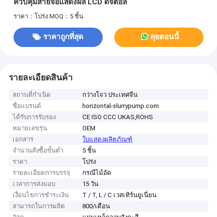
ควบคุมสายจอแสดงผล LCD ดิจิตอล
ราคา：โปร่ง
MOQ：5 ชิ้น
ราคาถูกที่สุด
คุยตอนนี้
รายละเอียดสินค้า
สถานที่กำเนิด
กว่างโจว ประเทศจีน
ชื่อแบรนด์
horizontal-slurrypump.com
ได้รับการรับรอง
CE ISO CCC UKAS,ROHS
หมายเลขรุ่น
OEM
เอกสาร
ใบแสดงผลิตภัณฑ์
จำนวนสั่งซื้อขั้นต่ำ
5 ชิ้น
ราคา
โปร่ง
รายละเอียดการบรรจุ
กรณีไม้อัด
เวลาการส่งมอบ
15 วัน
เงื่อนไขการชำระเงิน
T / T, L / C เวสเทิร์นยูเนี่ยน
สามารถในการผลิต
800/เดือน