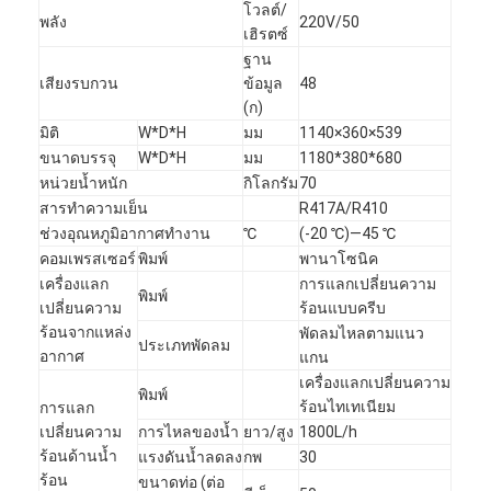
โวลต์/
พลัง
220V/50
เฮิรตซ์
ฐาน
เสียงรบกวน
ข้อมูล
48
(ก)
มิติ
W*D*H
มม
1140×360×539
ขนาดบรรจุ
W*D*H
มม
1180*380*680
หน่วยน้ำหนัก
กิโลกรัม
70
สารทำความเย็น
R417A/R410
ช่วงอุณหภูมิอากาศทำงาน
℃
(-20 ℃)—45 ℃
คอมเพรสเซอร์
พิมพ์
พานาโซนิค
เครื่องแลก
การแลกเปลี่ยนความ
พิมพ์
เปลี่ยนความ
ร้อนแบบครีบ
ร้อนจากแหล่ง
พัดลมไหลตามแนว
ประเภทพัดลม
อากาศ
แกน
เครื่องแลกเปลี่ยนความ
พิมพ์
ร้อนไทเทเนียม
การแลก
เปลี่ยนความ
การไหลของน้ำ
ยาว/สูง
1800L/h
ร้อนด้านน้ำ
แรงดันน้ำลดลง
กพ
30
ร้อน
ขนาดท่อ (ต่อ