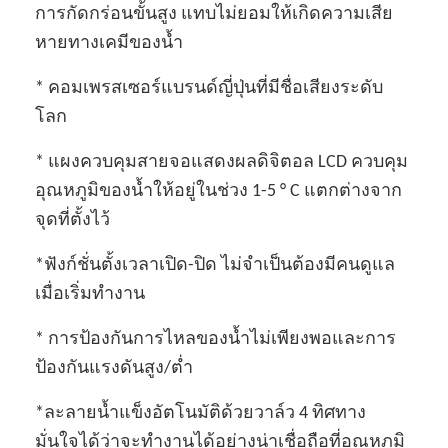
การกัดกร่อนขั้นสูง แทบไม่ยอมให้เกิดความเสีย
หายทางเคมีของน้ำ
* คอมเพรสเซอร์แบรนด์ญี่ปุ่นที่มีชื่อเสียงระดับ
โลก
* แผงควบคุมสายจอแสดงผลดิจิตอล LCD ควบคุม
อุณหภูมิของน้ำให้อยู่ในช่วง 1-5 ° C แตกต่างจาก
จุดที่ตั้งไว้
*ฟังก์ชั่นตั้งเวลาเปิด-ปิด ไม่จำเป็นต้องมีคนดูแล
เมื่อเริ่มทำงาน
* การป้องกันการไหลของน้ำไม่เพียงพอและการ
ป้องกันแรงดันสูง/ต่ำ
*ละลายน้ำแข็งอัตโนมัติด้วยวาล์ว 4 ทิศทาง
มั่นใจได้ว่าจะทำงานได้อย่างน่าเชื่อถือที่อุณหภูมิ