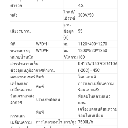
ตำรวจ
4.2
โวลต์/
พลัง
380V/50
เฮิรตซ์
ฐาน
เสียงรบกวน
ข้อมูล
55
(ก)
มิติ
W*D*H
มม
1120*490*1270
ขนาดบรรจุ
W*D*H
มม
1200*520*1350
หน่วยน้ำหนัก
กิโลกรัม
160
สารทำความเย็น
R417A/R407C/R410A
ช่วงอุณหภูมิอากาศทำงาน
(-20C)—45C
คอมเพรสเซอร์
พิมพ์
โคปแลนด์
เครื่องแลก
การแลกเปลี่ยนความ
พิมพ์
เปลี่ยนความ
ร้อนแบบครีบ
ร้อนจากแหล่ง
พัดลมไหลตามแนว
ประเภทพัดลม
อากาศ
แกน
เครื่องแลกเปลี่ยนความ
พิมพ์
ร้อนไทเทเนียม
การแลก
การไหลของน้ำ
ยาว/สูง
7500L/h
เปลี่ยนความ