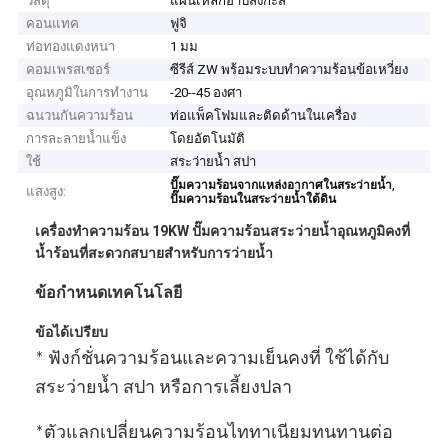
วัสดุ
แผ่นเหล็กอาบสังกะสี
คอนแทค
ฟูจิ
ท่อทองแดงหนา
1 มม
คอมเพรสเซอร์
ซีรีส์ ZW พร้อมระบบทำความร้อนข้อเหวี่ยง
อุณหภูมิในการทำงาน
-20--45 องศา
ฉนวนกันความร้อน
ท่อแพ็คโฟมและติดด้านในเครื่อง
การละลายน้ำแข็ง
โดยอัตโนมัติ
ใช้
สระว่ายน้ำ สปา
,
ปั๊มความร้อนจากแหล่งอากาศในสระว่ายน้ำ
แสงสูง:
ปั๊มความร้อนในสระว่ายน้ำใต้ดิน
เครื่องทำความร้อน 19KW ปั๊มความร้อนสระว่ายน้ำอุณหภูมิคงที่
น้ำร้อนที่สะดวกสบายสำหรับการว่ายน้ำ
ข้อกำหนดเทคโนโลยี
ข้อได้เปรียบ
* ฟังก์ชั่นความร้อนและความเย็นคงที่ ใช้ได้กับ
สระว่ายน้ำ สปา หรือการเลี้ยงปลา
*ตัวแลกเปลี่ยนความร้อนไททาเนียมทนทานต่อ