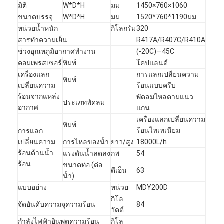
มิติ
W*D*H
มม
1450×760×1060
ขนาดบรรจุ
W*D*H
มม
1520*760*1190มม
หน่วยน้ำหนัก
กิโลกรัม
320
สารทำความเย็น
R417A/R407C/R410A
ช่วงอุณหภูมิอากาศทำงาน
(-20C)—45C
คอมเพรสเซอร์
พิมพ์
โคปแลนด์
เครื่องแลก
การแลกเปลี่ยนความ
พิมพ์
เปลี่ยนความ
ร้อนแบบครีบ
ร้อนจากแหล่ง
พัดลมไหลตามแนว
ประเภทพัดลม
อากาศ
แกน
เครื่องแลกเปลี่ยนความ
พิมพ์
ร้อนไทเทเนียม
การแลก
เปลี่ยนความ
การไหลของน้ำ
ยาว/สูง
18000L/h
ร้อนด้านน้ำ
แรงดันน้ำลดลง
กพ
54
ร้อน
ขนาดท่อ (ต่อ
ดีเอ็น
63
น้ำ)
แบบอย่าง
หน่วย
MDY200D
กิโล
จัดอันดับความจุความร้อน
84
วัตต์
กำลังไฟฟ้าอินพุตความร้อน
กิโล