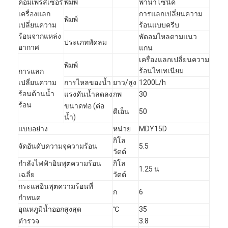
คอมเพรสเซอร์
พิมพ์
พานาโซนิค
เครื่องแลก
การแลกเปลี่ยนความ
พิมพ์
เปลี่ยนความ
ร้อนแบบครีบ
ร้อนจากแหล่ง
พัดลมไหลตามแนว
ประเภทพัดลม
อากาศ
แกน
เครื่องแลกเปลี่ยนความ
พิมพ์
ร้อนไทเทเนียม
การแลก
เปลี่ยนความ
การไหลของน้ำ
ยาว/สูง
1200L/h
ร้อนด้านน้ำ
แรงดันน้ำลดลง
กพ
30
ร้อน
ขนาดท่อ (ต่อ
ดีเอ็น
50
น้ำ)
แบบอย่าง
หน่วย
MDY15D
กิโล
จัดอันดับความจุความร้อน
5.5
วัตต์
กำลังไฟฟ้าอินพุตความร้อน
กิโล
1.25 น
เฉลี่ย
วัตต์
กระแสอินพุตความร้อนที่
ก
6
กำหนด
อุณหภูมิน้ำออกสูงสุด
℃
35
ตำรวจ
3.8