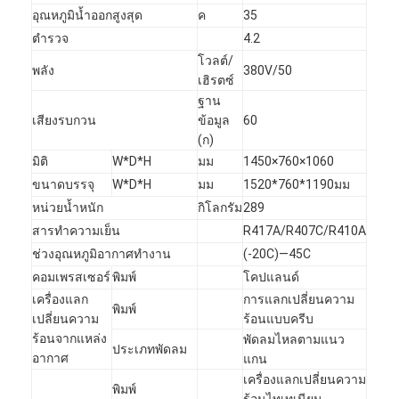
อุณหภูมิน้ำออกสูงสุด
ค
35
ตำรวจ
4.2
โวลต์/
พลัง
380V/50
เฮิรตซ์
ฐาน
เสียงรบกวน
ข้อมูล
60
(ก)
มิติ
W*D*H
มม
1450×760×1060
ขนาดบรรจุ
W*D*H
มม
1520*760*1190มม
หน่วยน้ำหนัก
กิโลกรัม
289
สารทำความเย็น
R417A/R407C/R410A
ช่วงอุณหภูมิอากาศทำงาน
(-20C)—45C
คอมเพรสเซอร์
พิมพ์
โคปแลนด์
เครื่องแลก
การแลกเปลี่ยนความ
พิมพ์
เปลี่ยนความ
ร้อนแบบครีบ
ร้อนจากแหล่ง
พัดลมไหลตามแนว
ประเภทพัดลม
อากาศ
แกน
เครื่องแลกเปลี่ยนความ
พิมพ์
ร้อนไทเทเนียม