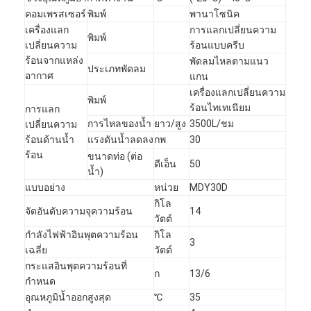
คอมเพรสเซอร์
พิมพ์
พานาโซนิค
เครื่องแลก
การแลกเปลี่ยนความ
พิมพ์
เปลี่ยนความ
ร้อนแบบครีบ
ร้อนจากแหล่ง
พัดลมไหลตามแนว
ประเภทพัดลม
อากาศ
แกน
เครื่องแลกเปลี่ยนความ
พิมพ์
ร้อนไทเทเนียม
การแลก
การไหลของน้ำ
ยาว/สูง
3500L/ชม
เปลี่ยนความ
ร้อนด้านน้ำ
แรงดันน้ำลดลง
กพ
30
ร้อน
ขนาดท่อ (ต่อ
ดีเอ็น
50
น้ำ)
แบบอย่าง
หน่วย
MDY30D
กิโล
จัดอันดับความจุความร้อน
14
วัตต์
กำลังไฟฟ้าอินพุตความร้อน
กิโล
3
เฉลี่ย
วัตต์
กระแสอินพุตความร้อนที่
ก
13/6
กำหนด
อุณหภูมิน้ำออกสูงสุด
℃
35