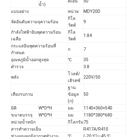
ดีเอ็น
50
น้ำ)
แบบอย่าง
หน่วย
MDY20D
กิโล
จัดอันดับความจุความร้อน
9
วัตต์
กำลังไฟฟ้าอินพุตความร้อน
กิโล
1.84
เฉลี่ย
วัตต์
กระแสอินพุตความร้อนที่
ก
7
กำหนด
อุณหภูมิน้ำออกสูงสุด
℃
35
ตำรวจ
3.8
โวลต์/
พลัง
220V/50
เฮิรตซ์
ฐาน
เสียงรบกวน
ข้อมูล
50
(ก)
มิติ
W*D*H
มม
1140×360×540
ขนาดบรรจุ
W*D*H
มม
1180*380*680
หน่วยน้ำหนัก
กิโลกรัม
75
สารทำความเย็น
R417A/R410
ช่วงอุณหภูมิอากาศทำงาน
℃
(-20 ℃)—45 ℃