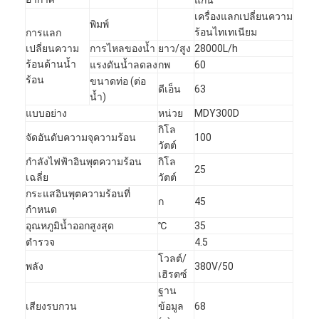
เครื่องแลกเปลี่ยนความ
พิมพ์
ร้อนไทเทเนียม
การแลก
เปลี่ยนความ
การไหลของน้ำ
ยาว/สูง
28000L/h
ร้อนด้านน้ำ
แรงดันน้ำลดลง
กพ
60
ร้อน
ขนาดท่อ (ต่อ
ดีเอ็น
63
น้ำ)
แบบอย่าง
หน่วย
MDY300D
กิโล
จัดอันดับความจุความร้อน
100
วัตต์
กำลังไฟฟ้าอินพุตความร้อน
กิโล
25
เฉลี่ย
วัตต์
กระแสอินพุตความร้อนที่
ก
45
กำหนด
อุณหภูมิน้ำออกสูงสุด
℃
35
ตำรวจ
4.5
โวลต์/
พลัง
380V/50
เฮิรตซ์
ฐาน
เสียงรบกวน
ข้อมูล
68