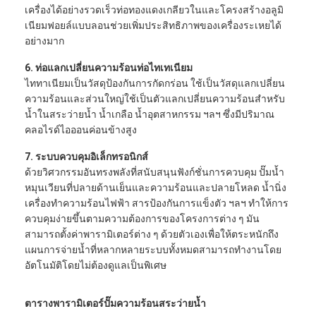
เครื่องได้อย่างรวดเร็วท่อทองแดงเกลียวในและโครงสร้างอลูมิ
เนียมฟอยล์แบบลอนช่วยเพิ่มประสิทธิภาพของเครื่องระเหยได้
ปั๊มสารละลายแนวนอน
อย่างมาก
6. ท่อแลกเปลี่ยนความร้อนท่อไทเทเนียม
ปั๊มสารละลายแนวตั้ง
ไททาเนียมเป็นวัสดุป้องกันการกัดกร่อน ใช้เป็นวัสดุแลกเปลี่ยน
ความร้อนและส่วนใหญ่ใช้เป็นตัวแลกเปลี่ยนความร้อนสำหรับ
ปั๊มน้ำหอยโข่ง
น้ำในสระว่ายน้ำ น้ำเกลือ น้ำอุตสาหกรรม ฯลฯ ซึ่งมีปริมาณ
คลอไรด์ไอออนค่อนข้างสูง
ปั๊มสารละลายสำหรับงานหนัก
7. ระบบควบคุมอิเล็กทรอนิกส์
ปั๊มความร้อนจากแหล่งน้ำ
ด้วยวิศวกรรมอันทรงพลังที่สนับสนุนฟังก์ชั่นการควบคุม ปั๊มน้ำ
หมุนเวียนที่ปลายด้านเย็นและความร้อนและปลายโหลด น้ำนิ่ง
ปั๊มความร้อนไฮโดรนิก
เครื่องทำความร้อนไฟฟ้า สารป้องกันการแข็งตัว ฯลฯ ทำให้การ
ควบคุมง่ายขึ้นตามความต้องการของโครงการต่าง ๆ มัน
ปั๊มความร้อนสระว่ายน้ำ
สามารถตั้งค่าพารามิเตอร์ต่าง ๆ ด้วยตัวเองเพื่อให้ตระหนักถึง
แผนการจ่ายน้ำที่หลากหลายระบบทั้งหมดสามารถทำงานโดย
ปั๊มความร้อนอุณหภูมิสูง
อัตโนมัติโดยไม่ต้องดูแลเป็นพิเศษ
ปั๊มหอยโข่งหลายใบพัด
ตารางพารามิเตอร์ปั๊มความร้อนสระว่ายน้ำ