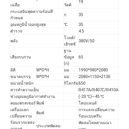
19
เฉลี่ย
วัตต์
กระแสอินพุตความร้อนที่
ก
35
กำหนด
อุณหภูมิน้ำออกสูงสุด
℃
35
ตำรวจ
4.5
โวลต์/
พลัง
380V/50
เฮิรตซ์
ฐาน
เสียงรบกวน
ข้อมูล
65
(ก)
มิติ
W*D*H
มม
1990*980*2080
ขนาดบรรจุ
W*D*H
มม
2080×1150×2130
หน่วยน้ำหนัก
กิโลกรัม
650
สารทำความเย็น
R417A/R407C/R410A
ช่วงอุณหภูมิอากาศทำงาน
(-20 ℃)—45 ℃
คอมเพรสเซอร์
พิมพ์
โคปแลนด์
เครื่องแลก
การแลกเปลี่ยนความ
พิมพ์
เปลี่ยนความ
ร้อนแบบครีบ
ร้อนจากแหล่ง
พัดลมไหลตามแนว
ประเภทพัดลม
อากาศ
แกน