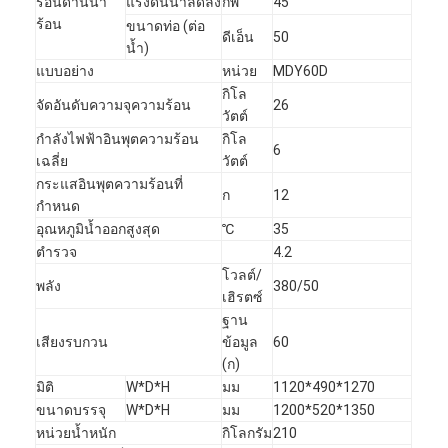
ร้อนด้านน้ำ
แรงดันน้ำลดลง
กพ
45
ร้อน
ขนาดท่อ (ต่อ
ดีเอ็น
50
น้ำ)
แบบอย่าง
หน่วย
MDY60D
กิโล
จัดอันดับความจุความร้อน
26
วัตต์
กำลังไฟฟ้าอินพุตความร้อน
กิโล
6
เฉลี่ย
วัตต์
กระแสอินพุตความร้อนที่
ก
12
กำหนด
อุณหภูมิน้ำออกสูงสุด
℃
35
ตำรวจ
4.2
โวลต์/
พลัง
380/50
เฮิรตซ์
ฐาน
เสียงรบกวน
ข้อมูล
60
(ก)
มิติ
W*D*H
มม
1120*490*1270
ขนาดบรรจุ
W*D*H
มม
1200*520*1350
หน่วยน้ำหนัก
กิโลกรัม
210