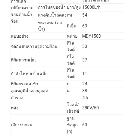
การแลก
การไหลของน้ำ
ยาว/สูง
15000L/h
เปลี่ยนความ
ร้อนด้านน้ำ
แรงดันน้ำลดลง
กพ
54
ร้อน
ขนาดท่อ (ต่อ
ดีเอ็น
63
น้ำ)
แบบอย่าง
หน่วย
MDY150D
กิโล
จัดอันดับความจุความร้อน
50
วัตต์
กิโล
พิกัดความเย็น
37
วัตต์
กิโล
กำลังไฟฟ้าเข้าเฉลี่ย
11
วัตต์
พิกัดกระแสเข้า
ก
24
อุณหภูมิน้ำออกสูงสุด
ค
38
ตำรวจ
4.5
โวลต์/
พลัง
380V/50
เฮิรตซ์
ฐาน
เสียงรบกวน
ข้อมูล
60
(ก)