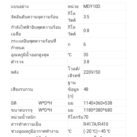
ปั๊มหอยโข่งแนวตั้ง
แบบอย่าง
หน่วย
MDY10D
กิโล
ปั๊มหอยโข่งแนวนอน
จัดอันดับความจุความร้อน
3.5
วัตต์
กำลังไฟฟ้าอินพุตความร้อน
กิโล
อะไหล่ปั๊มสารละลาย
0.8
เฉลี่ย
วัตต์
กระแสอินพุตความร้อนที่
ก
6
กำหนด
อุณหภูมิน้ำออกสูงสุด
℃
35
ตำรวจ
3.8
โวลต์/
พลัง
220V/50
เฮิรตซ์
ฐาน
เสียงรบกวน
ข้อมูล
48
(ก)
มิติ
W*D*H
มม
1140×360×538
ขนาดบรรจุ
W*D*H
มม
1180*380*680
หน่วยน้ำหนัก
กิโลกรัม
70
สารทำความเย็น
R417A/R410
ช่วงอุณหภูมิอากาศทำงาน
℃
(-20 ℃)—45 ℃