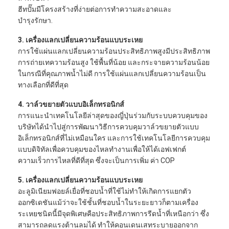
ฮีทปั๊มมีโครงสร้างที่ง่ายต่อการทำความสะอาดและ
แสดง VR
บำรุงรักษา.
เกี่ยวกับเรา
3. เครื่องแลกเปลี่ยนความร้อนแบบระเหย
การใช้แผ่นแลกเปลี่ยนความร้อนประสิทธิภาพสูงมีประสิทธิภาพ
ทัวร์โรงงาน
การถ่ายเทความร้อนสูง ใช้พื้นที่น้อย และกระจายความร้อนน้อย
ในกรณีที่คุณภาพน้ำไม่ดี การใช้แผ่นแลกเปลี่ยนความร้อนเป็น
ควบคุมคุณภาพ
ทางเลือกที่ดีที่สุด
ติดต่อเรา
4. วาล์วขยายตัวแบบอิเล็กทรอนิกส์
การแนะนำเทคโนโลยีล่าสุดของญี่ปุ่นร่วมกับระบบควบคุมของ
ข่าว
บริษัทได้นำไปสู่การพัฒนาวิธีการควบคุมวาล์วขยายตัวแบบ
อิเล็กทรอนิกส์ที่ไม่เหมือนใคร และการใช้เทคโนโลยีการควบคุม
ทุกกรณี
แบบดิจิทัลเพื่อควบคุมของไหลทำงานเพื่อให้ได้เอฟเฟกต์
ความเร็วการไหลที่ดีที่สุด ซึ่งจะเป็นการเพิ่ม ค่า COP
Blog
5. เครื่องแลกเปลี่ยนความร้อนแบบระเหย
คุยตอนนี้
อะลูมิเนียมฟอยล์เยื่อที่ชอบน้ำที่ใช้ไม่ทำให้เกิดการแยกตัว
ออกซิเดชันแม้ว่าจะใช้ชั้นที่ชอบน้ำในระยะยาวก็ตามเครื่อง
Ecer
ระเหยชนิดนี้มีจุดพิเศษคือประสิทธิภาพการรีดน้ำที่เหนือกว่า ซึ่ง
สามารถลดแรงต้านลมได้ ทำให้คอนเดนเสทระบายออกจาก