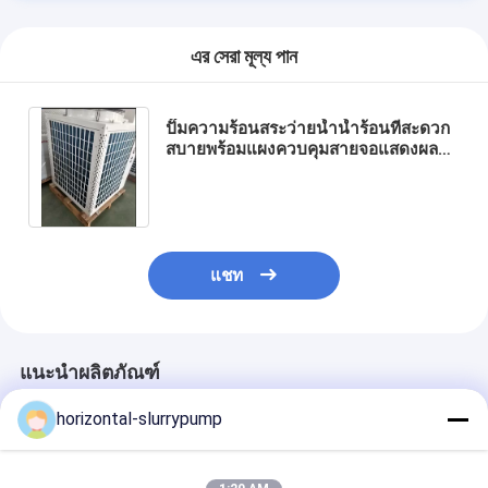
এর সেরা মূল্য পান
ปั๊มความร้อนสระว่ายน้ำน้ำร้อนที่สะดวก
สบายพร้อมแผงควบคุมสายจอแสดงผล
LCD ดิจิตอล
แชท
แนะนำผลิตภัณฑ์
horizontal-slurrypump