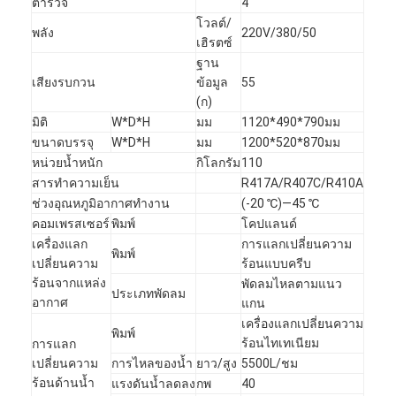
ตำรวจ
4
โวลต์/
พลัง
220V/380/50
เฮิรตซ์
ฐาน
เสียงรบกวน
ข้อมูล
55
(ก)
มิติ
W*D*H
มม
1120*490*790มม
ขนาดบรรจุ
W*D*H
มม
1200*520*870มม
หน่วยน้ำหนัก
กิโลกรัม
110
สารทำความเย็น
R417A/R407C/R410A
ช่วงอุณหภูมิอากาศทำงาน
(-20 ℃)—45 ℃
คอมเพรสเซอร์
พิมพ์
โคปแลนด์
เครื่องแลก
การแลกเปลี่ยนความ
พิมพ์
เปลี่ยนความ
ร้อนแบบครีบ
ร้อนจากแหล่ง
พัดลมไหลตามแนว
ประเภทพัดลม
อากาศ
แกน
เครื่องแลกเปลี่ยนความ
พิมพ์
ร้อนไทเทเนียม
การแลก
เปลี่ยนความ
การไหลของน้ำ
ยาว/สูง
5500L/ชม
ร้อนด้านน้ำ
แรงดันน้ำลดลง
กพ
40