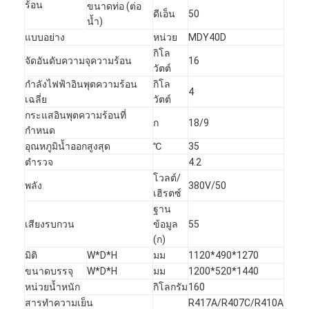
ร้อน
ขนาดท่อ (ต่อ
ดีเอ็น
50
น้ำ)
แบบอย่าง
หน่วย
MDY40D
กิโล
จัดอันดับความจุความร้อน
16
วัตต์
กำลังไฟฟ้าอินพุตความร้อน
กิโล
4
เฉลี่ย
วัตต์
กระแสอินพุตความร้อนที่
ก
18/9
กำหนด
อุณหภูมิน้ำออกสูงสุด
℃
35
ตำรวจ
4.2
โวลต์/
พลัง
380V/50
เฮิรตซ์
ฐาน
เสียงรบกวน
ข้อมูล
55
(ก)
มิติ
W*D*H
มม
1120*490*1270
ขนาดบรรจุ
W*D*H
มม
1200*520*1440
หน่วยน้ำหนัก
กิโลกรัม
160
สารทำความเย็น
R417A/R407C/R410A