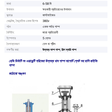
মাথা
6-58 মি
উপাদান
ক্ষয়কারী প্রতিরোধের উপাদান
ফ্ল্যাঞ্জ
কাস্টমাইজড
ভোল্টেজ, বৈদ্যুতিক একক বিশেষ
380v
গঠন
একক পর্যায় পাম্প
বৈশিষ্ট্য:
জারা প্রতিরোধী
ইম্পেলার
5 ব্লেড
তৈলাক্তকরণ
তেল বা গ্রীস
লক্ষণীয় করা:
,
উল্লম্ব সাম্প পাম্প
শিল্প স্লারি পাম্প
হেভি ডিউটি ​​লং ওয়ারেন্টি পরিষেবা উল্লম্ব খাদ পাম্প সাপোর্ট প্লেট সহ বালি মাইনিং
পাম্প
কাঠামো অঙ্কন