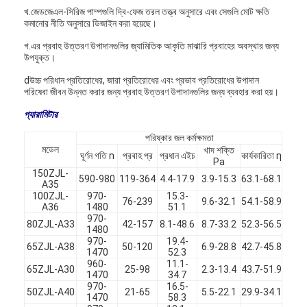
খ.জেডজেএল-সিরিজ পাম্পগুলি দ্বি-ফেজ তরল তত্ত্ব অনুসারে এবং সেগুলি মোট ক্ষতি
কমানোর নীতি অনুসারে ডিজাইন করা হয়েছে।
গ.এর প্রবাহ উত্তরণ উপাদানগুলির জ্যামিতিক আকৃতি মাঝারি প্রবাহের অবস্থার জন্য
উপযুক্ত।
dউচ্চ পরিধান প্রতিরোধের, জারা প্রতিরোধের এবং প্রভাব প্রতিরোধের উপাদান
পরিষেবা জীবন উন্নত করার জন্য প্রবাহ উত্তরণ উপাদানগুলির জন্য ব্যবহার করা হয়।
প্যারামিটার
পরিষ্কার জল কর্মক্ষমতা
মডেল
খাদ শক্তি
ঘূর্ণন গতি n
প্রবাহ প্র
প্রধান এইচ
কার্যকারিতা η
Pa
150ZJL-
590-980
119-364
4.4-17.9
3.9-15.3
63.1-68.1
A35
100ZJL-
970-
15.3-
76-239
9.6-32.1
54.1-58.9
A36
1480
51.1
970-
80ZJL-A33
42-157
8.1-48.6
8.7-33.2
52.3-56.5
বাড়ি
1480
970-
19.4-
65ZJL-A38
50-120
6.9-28.8
42.7-45.8
1470
52.3
পণ্য
960-
11.1-
65ZJL-A30
25-98
2.3-13.4
43.7-51.9
1470
34.7
970-
16.5-
ভিডিও
50ZJL-A40
21-65
5.5-22.1
29.9-34.1
1470
58.3