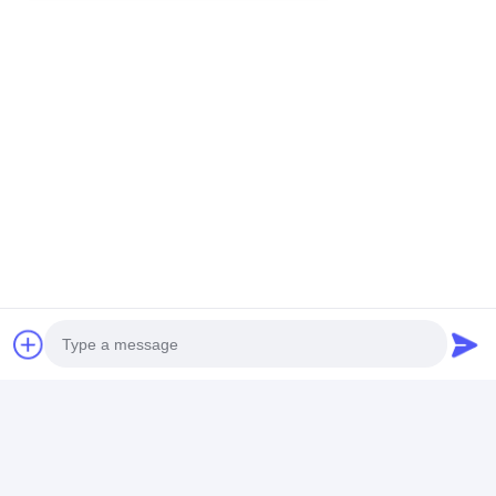
এর সেরা মূল্য পান
ব্লু হেভি ডিউটি ​​উল্লম্ব খাদ পাম্প সমর্থন
প্লেট ISO9001 সঙ্গে বালি খনির
চ্যাট
প্রস্তাবিত পণ্য
Photo