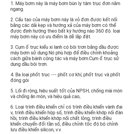
1. Máy bơm này là máy bơm bùn ly tâm trục đơn nằm
ngang.
2. Cấu tạo của máy bơm này là vỏ đơn được kết nối
bằng các dải kẹp và hướng xả của máy bơm có thể
được định hướng theo bất kỳ hướng nào 360 độ. loại
máy bơm này có ưu điểm là dễ lắp đặt.
3. Cụm ổ trục kiểu xi lanh có bôi trơn bằng dầu được
máy bơm sử dụng.Nó phù hợp để điều chỉnh khoảng
cách giữa bánh công tác và máy bơm.Cụm ổ trục sử
dụng dầu bôi trơn.
4. Ba loại phốt trục --- phốt cơ khí, phốt trục và phốt
đóng gói
5. Lối đi rộng, hiệu suất tốt của NPSH, chống mài mòn
và chống ăn mòn, và hiệu quả cao,
6. Loại trình điều khiển chỉ có trình điều khiển vành đai
v, trình điều khiển hộp số, trình điều khiển khớp nối đàn
hồi, trình điều khiển khớp nối chất lỏng, trình điều
khiển chuyển đổi tần số, điều chỉnh tốc độ bộ chỉnh
lưu điều khiển silicon, v.v.