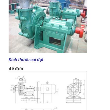
Bơm bùn ngang
Bơm bùn trục đứng
Bơm bùn ly tâm
Bơm bùn hạng nặng
Máy bơm nhiệt nguồn nước
Kích thước cài đặt
Máy bơm nhiệt Hydronic
đế đơn
Máy bơm nhiệt bể bơi
Máy bơm nhiệt nhiệt độ cao
Bơm ly tâm đa tầng cánh