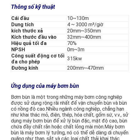
Thông số kỹ thuật
Cái đầu
10~130m
Dung tích
4 ~ 3000 m³/giờ
kích thước xả
20mm~350mm
Kích thước đầu vào
32mm~400mm
Hiệu quả tối đa
70%
NPSH
0m~3m
Công suất động cơ tối
315kw
đa cho phép
Đường kính
200mm~470mm
Ứng dụng của máy bơm bùn
Bơm bùn là một trong những máy bơm công nghiệp
được sử dụng rộng rãi nhất để vận chuyển bùn và bùn
Nhà
có nồng độ cao.Nhiều ngành công nghiệp, chẳng hạn
như khai thác mỏ, điện, thép, hóa chất, gốm sứ, v.v., sử
Sản phẩm
dụng máy bơm bùn để xử lý bùn đặc, mật độ cao, bùn
chứa đầy chất rắn hoặc chất lỏng mài mòn.Máy bơm
Video
bùn là máy bơm lý tưởng, nó có thể dễ dàng di chuyển
quặng như than, sắt và các loại chất thải khai thác