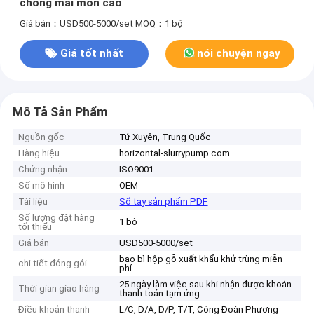
chống mài mòn cao
Giá bán：USD500-5000/set
MOQ：1 bộ
Giá tốt nhất
nói chuyện ngay
Mô Tả Sản Phẩm
Nguồn gốc
Tứ Xuyên, Trung Quốc
Hàng hiệu
horizontal-slurrypump.com
Chứng nhận
ISO9001
Số mô hình
OEM
Tài liệu
Sổ tay sản phẩm PDF
Số lượng đặt hàng
1 bộ
tối thiểu
Giá bán
USD500-5000/set
bao bì hộp gỗ xuất khẩu khử trùng miễn
chi tiết đóng gói
phí
25 ngày làm việc sau khi nhận được khoản
Thời gian giao hàng
thanh toán tạm ứng
Điều khoản thanh
L/C, D/A, D/P, T/T, Công Đoàn Phương