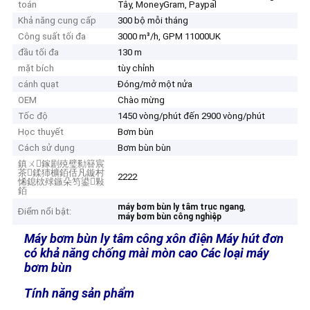
toán
Tây, MoneyGram, Paypal
Khả năng cung cấp
300 bộ mỗi tháng
Công suất tối đa
3000 m³/h, GPM 11000UK
đầu tối đa
130 m
mặt bích
tùy chỉnh
cánh quạt
Đóng/mở một nửa
OEM
Chào mừng
Tốc độ
1450 vòng/phút đến 2900 vòng/phút
Học thuyết
Bơm bùn
Cách sử dụng
Bơm bùn bùn
鎮ㄨ鎵剧殑璧勬簮宸
茶鍒犻櫎銆佸凡鏇村
2222
悕鎴栨殏鏃朵笉鍙敤
銆
,
máy bơm bùn ly tâm trục ngang
Điểm nổi bật:
máy bơm bùn công nghiệp
Máy bơm bùn ly tâm công xôn điện Máy hút đơn
có khả năng chống mài mòn cao Các loại máy
bơm bùn
Tính năng sản phẩm