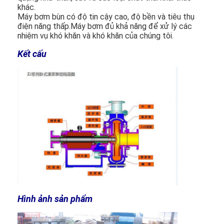
khác.
Hướng dẫn VR
Máy bơm bùn có độ tin cậy cao, độ bền và tiêu thụ
điện năng thấp.Máy bơm đủ khả năng để xử lý các
Về chúng tôi
nhiệm vụ khó khăn và khó khăn của chúng tôi.
Kết cấu
Tham quan nhà máy
Kiểm soát chất lượng
Liên hệ chúng tôi
Tin tức
Tất cả các trường hợp
Blog
nói chuyện ngay
Hình ảnh sản phẩm
Ecer