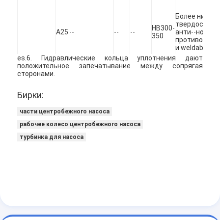
вертикальный центробежный насос
Более низкая
твердость, 
горизонтальный центробежный насос
HB300-
A25
--
--
--
анти--носка 
350
противокорр
Части насоса Slurry
и weldable.
es.6. Гидравлические кольца уплотнения дают
положительное запечатывание между сопрягая
сторонами.
Бирки:
части центробежного насоса
рабочее колесо центробежного насоса
турбинка для насоса