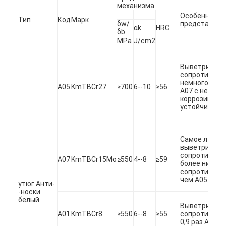
механизма
Особенное
Тип
Код
Марк
δw/
представлен
αk
HRC
δb
MPa
J/cm2
Выветритесь
сопротивлен
немного низк
A05
KmTBCr27
≥700
6--10
≥56
A07 с некото
коррозийной
устойчивост
Самое лучше
выветривает
сопротивлен
A07
KmTBCr15Mo
≥550
4--8
≥59
более низкое
Главная страница
сопротивлен
чем A05
утюг Анти-
продукты
-носки
белый
Выветритесь
Ролики
A01
KmTBCr8
≥550
6--8
≥55
сопротивлен
0,9 раз A05.