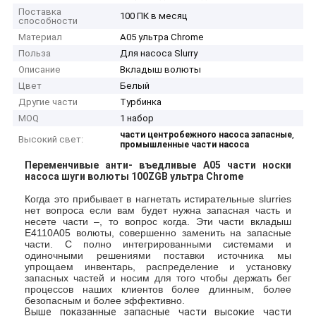
Поставка
100 ПК в месяц
способности
Материал
A05 ультра Chrome
Польза
Для насоса Slurry
Описание
Вкладыш волюты
Цвет
Белый
Другие части
Турбинка
MOQ
1 набор
,
части центробежного насоса запасные
Высокий свет:
промышленные части насоса
Переменчивые анти- въедливые A05 части носки
насоса шуги волюты 100ZGB ультра Chrome
Когда это прибывает в нагнетать истирательные slurries
нет вопроса если вам будет нужна запасная часть и
несете части –, то вопрос когда. Эти части вкладыш
E4110A05 волюты, совершенно заменить на запасные
части. С полно интегрированными системами и
одиночными решениями поставки источника мы
упрощаем инвентарь, распределение и установку
запасных частей и носим для того чтобы держать бег
процессов наших клиентов более длинным, более
безопасным и более эффективно.
Выше показанные запасные части высокие части