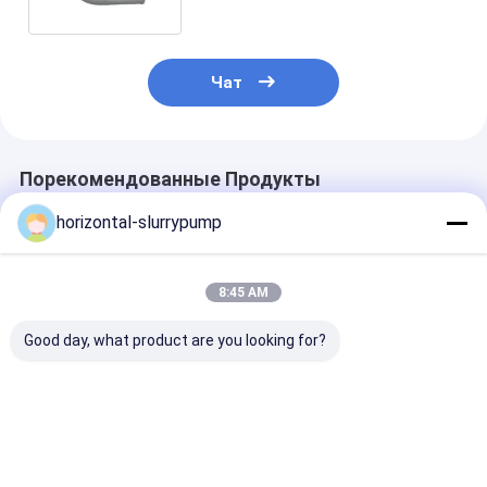
Чат
Порекомендованные Продукты
horizontal-slurrypump
8:45 AM
Good day, what product are you looking for?
Погруженная в воду
Части насоса Slurry
Турбинка AH
турбинка сплавов
ЗАПОЛНЯЯ
резиновая дл
хромия замены
КОРОБКИ для
минирования 
насоса высокая
центробежного ISO
высокой
насоса Slurry
концентраци
Лучшая цена
Лучшая цена
Лучшая ц
аттестуют
перехода