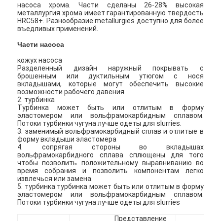
насоса хрома. Части сделаны 26-28% высокая
металлургия хрома имеет гарантированную твердость
HRC58+. Разнообразие metallurgies доступно для более
въедливых применений.
Части насоса
кожух насоса
Разделенный дизайн наружный покрывать с
брошенным или дуктильным утюгом с нося
вкладышами, которые могут обеспечить высокие
возможности рабочего давения.
2. турбинка
Турбинка может быть или отлитым в форму
эластомером или вольфрамокарбидным сплавом.
Потоки турбинки чугуна лучше одеты для slurries.
3. заменимый вольфрамокарбидный сплав и отлитые в
форму вкладыши эластомера
4. сопрягая стороны во вкладышах
вольфрамокарбидного сплава сплющены для того
чтобы позволить положительному выравниванию во
время собрания и позволить компонентам легко
извлечься или замена.
5. турбинка турбинка может быть или отлитым в форму
эластомером или вольфрамокарбидным сплавом.
Потоки турбинки чугуна лучше одеты для slurries
Представление