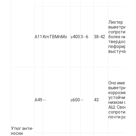
VR - шоу
О нас
Лихтер
выветривает
сопротивлен
Наша фабрика
A11
KmTBMnMo
≥400
3--6
38-42
более низкая
твердость. Е
Качество управления
пефорироват
выстучать.
связаться с нами
Новости
Оно имеет у
Все случаи
выветривает
коррозийная
устойчивост
Blog
A49
--
≥600
--
43
низком состо
АШ. Свое
сопротивлен
теперь говорите
почти равно 
Ecer
Утюг анти-
носки