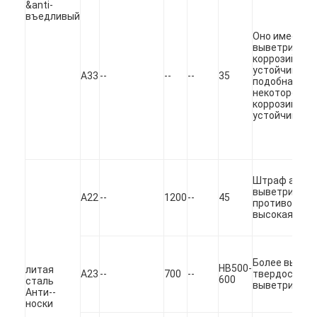
&anti-
въедливый
Оно имеет у
Горизонтальный насос Slurry
выветривает
коррозийная
устойчивост
Вертикальный насос Slurry
A33
--
--
--
35
подобна A03 
некоторой
Центробежный насос Slurry
коррозийной
устойчивости
Сверхмощный насос Slurry
тепловой насос водного источника
Штраф анти-
выветривает
Тепловой насос Hydronic
A22
--
1200
--
45
противокорр
высокая твер
тепловой насос бассейна
высокотемпературный тепловой насос
Более высок
HB500-
литая
A23
--
700
--
твердость и 
600
сталь
выветриться
многошаговый центробежный насос
Анти--
носки