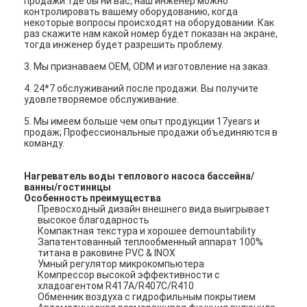
продажи. Где бы ни вас, наш инженер можно
контролировать вашему оборудованию, когда
некоторые вопросы происходят на оборудовании. Как
раз скажите нам какой номер будет показан на экране,
тогда инженер будет разрешить проблему.
3.
Мы признаваем OEM, ODM и изготовление на заказ.
4.
24*7 обслуживаний после продажи. Вы получите
удовлетворяемое обслуживание.
5.
Мы имеем больше чем опыт продукции 17years и
продаж; Профессиональные продажи объединяются в
команду.
Нагреватель воды теплового насоса бассейна/
ванны/гостиницы
Особенность преимущества
Превосходный дизайн внешнего вида выигрывает
высокое благодарность
Компактная текстура и хорошее demountability
Запатентованный теплообменный аппарат 100%
титана в раковине PVC & INOX
Умный регулятор микрокомпьютера
Компрессор высокой эффективности с
хладоагентом R417A/R407C/R410
Обменник воздуха с гидрофильным покрытием