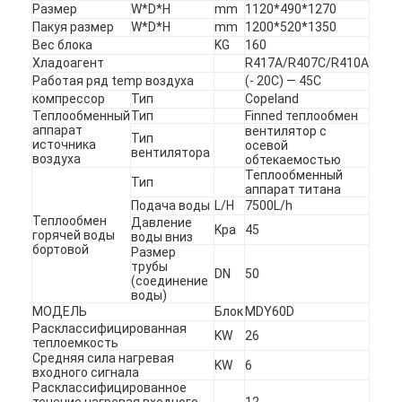
Размер
W*D*H
mm
1120*490*1270
Пакуя размер
W*D*H
mm
1200*520*1350
Вес блока
KG
160
Хладоагент
R417A/R407C/R410A
Работая ряд temp воздуха
(- 20C) — 45C
компрессор
Тип
Copeland
Теплообменный
Тип
Finned теплообмен
аппарат
вентилятор с
Тип
источника
осевой
вентилятора
воздуха
обтекаемостью
Теплообменный
Тип
аппарат титана
Подача воды
L/H
7500L/h
Теплообмен
Давление
Kpa
45
горячей воды
воды вниз
бортовой
Размер
трубы
DN
50
(соединение
воды)
МОДЕЛЬ
Блок
MDY60D
Расклассифицированная
KW
26
теплоемкость
Средняя сила нагревая
KW
6
входного сигнала
Расклассифицированное
течение нагревая входного
12