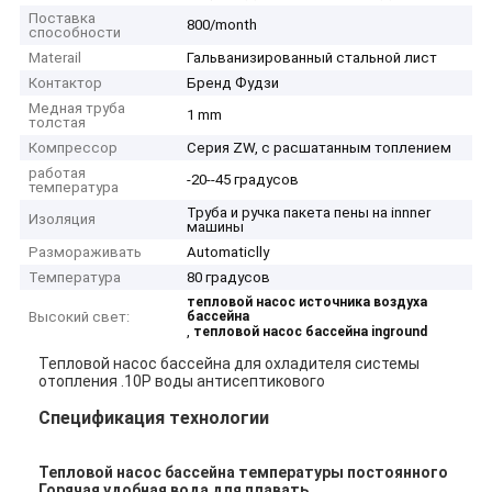
Поставка
800/month
способности
Materail
Гальванизированный стальной лист
Контактор
Бренд Фудзи
Медная труба
1 mm
толстая
Компрессор
Серия ZW, с расшатанным топлением
работая
-20--45 градусов
температура
Труба и ручка пакета пены на innner
Изоляция
машины
Размораживать
Automaticlly
Температура
80 градусов
тепловой насос источника воздуха
Высокий свет:
бассейна
,
тепловой насос бассейна inground
Тепловой насос бассейна для охладителя системы
отопления .10P воды антисептикового
Спецификация технологии
Тепловой насос бассейна температуры постоянного
Горячая удобная вода для плавать