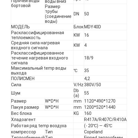
горячей воды
воды вниз
бортовой
Размер
трубы
DN
50
(соединение
воды)
МОДЕЛЬ
Блок
MDY40D
Расклассифицированная
KW
16
теплоемкость
Средняя сила нагревая
KW
4
входного сигнала
Расклассифицированное
течение нагревая входного
18/9
сигнала
Максимальный temp воды
℃
35
выхода
ПОЛИСМЕН
4,2
Сила
V/Hz
380V/50
Db
Шум
55
(a)
Размер
W*D*H
mm
1120*490*1270
Пакуя размер
W*D*H
mm
1200*520*1440
Вес блока
KG
160
Хладоагент
R417A/R407C/R410A
Работая ряд temp воздуха
(- 20℃) — 45℃
компрессор
Тип
Copeland
Теплообменный
Тип
Finned теплообмен