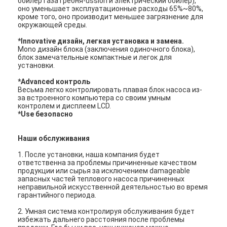
боилер газа гребня-ussion и электрический боилер),
оно уменьшает эксплуатационные расходы 65%~80%,
кроме того, оно производит меньшее загрязнение для
окружающей среды.
*Innovative дизайн, легкая установка и замена.
Mono дизайн блока (заключения одиночного блока),
блок замечательные компактные и легок для
установки.
*Advanced контроль
Весьма легко контролировать плавая блок насоса из-
за встроенного компьютера со своим умным
контролем и дисплеем LCD.
*Use безопасно
Наши обслуживания
1.
После установки, наша компания будет
ответственна за проблемы причиненные качеством
продукции или сырья за исключением damageable
запасных частей теплового насоса причиненных
неправильной искусственной деятельностью во время
гарантийного периода.
2.
Умная система контролируя обслуживания будет
избежать дальнего расстояния после проблемы