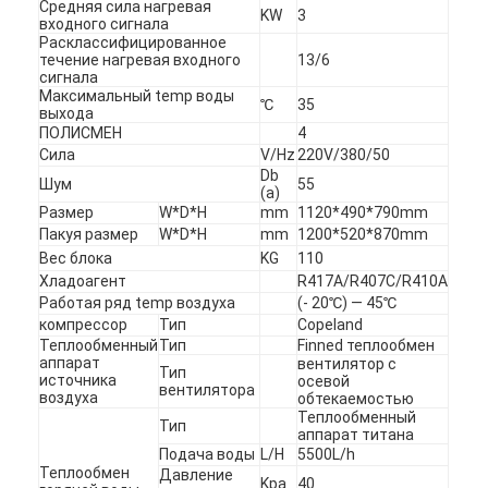
вертикальный центробежный насос
Средняя сила нагревая
KW
3
входного сигнала
Расклассифицированное
горизонтальный центробежный насос
течение нагревая входного
13/6
сигнала
Максимальный temp воды
Части насоса Slurry
℃
35
выхода
ПОЛИСМЕН
4
Сила
V/Hz
220V/380/50
Db
Шум
55
(a)
Размер
W*D*H
mm
1120*490*790mm
Пакуя размер
W*D*H
mm
1200*520*870mm
Вес блока
KG
110
Хладоагент
R417A/R407C/R410A
Работая ряд temp воздуха
(- 20℃) — 45℃
компрессор
Тип
Copeland
Теплообменный
Тип
Finned теплообмен
аппарат
вентилятор с
Тип
источника
осевой
вентилятора
воздуха
обтекаемостью
Теплообменный
Тип
аппарат титана
Подача воды
L/H
5500L/h
Теплообмен
Давление
Kpa
40