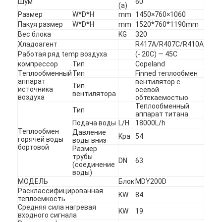
Шум
60
(a)
Размер
W*D*H
mm
1450×760×1060
Пакуя размер
W*D*H
mm
1520*760*1190mm
Вес блока
KG
320
Хладоагент
R417A/R407C/R410A
Работая ряд temp воздуха
(- 20C) — 45C
компрессор
Тип
Copeland
Теплообменный
Тип
Finned теплообмен
аппарат
вентилятор с
Тип
источника
осевой
вентилятора
воздуха
обтекаемостью
Теплообменный
Тип
аппарат титана
Подача воды
L/H
18000L/h
Теплообмен
Давление
Kpa
54
горячей воды
воды вниз
бортовой
Размер
трубы
DN
63
(соединение
воды)
МОДЕЛЬ
Блок
MDY200D
Расклассифицированная
KW
84
теплоемкость
Средняя сила нагревая
KW
19
входного сигнала