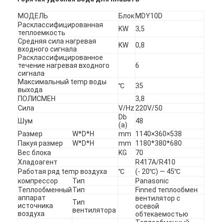
МОДЕЛЬ
Блок
MDY10D
Расклассифицированная
KW
3,5
теплоемкость
Средняя сила нагревая
KW
0,8
входного сигнала
Расклассифицированное
течение нагревая входного
6
сигнала
Максимальный temp воды
℃
35
выхода
ПОЛИСМЕН
3,8
Сила
V/Hz
220V/50
Db
Шум
48
(a)
Размер
W*D*H
mm
1140×360×538
Пакуя размер
W*D*H
mm
1180*380*680
Вес блока
KG
70
Хладоагент
R417A/R410
Работая ряд temp воздуха
℃
(- 20℃) — 45℃
компрессор
Тип
Panasonic
Теплообменный
Тип
Finned теплообмен
аппарат
вентилятор с
Тип
источника
осевой
вентилятора
воздуха
обтекаемостью