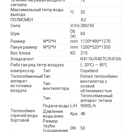
сигнала
Максимальный temp воды
℃
35
выхода
ПОЛИСМЕН
4,2
Сила
V/Hz
380/50
Db
Шум
60
(a)
Размер
W*D*H
mm
1120*490*1270
Пакуя размер
W*D*H
mm
1200*520*1350
Вес блока
KG
210
Хладоагент
R417A/R407C/R410A
Работая ряд temp воздуха
(- 20℃) — 45℃
компрессор
Тип
Copeland
Теплообменный
Тип
Finned теплообмен
аппарат
вентилятор с
Тип
источника
осевой
вентилятора
воздуха
обтекаемостью
Теплообменный
Тип
аппарат титана
Подача воды
L/H
9000L/h
Теплообмен
Давление
Kpa
48
горячей воды
воды вниз
бортовой
Размер
трубы
DN
50
(соединение