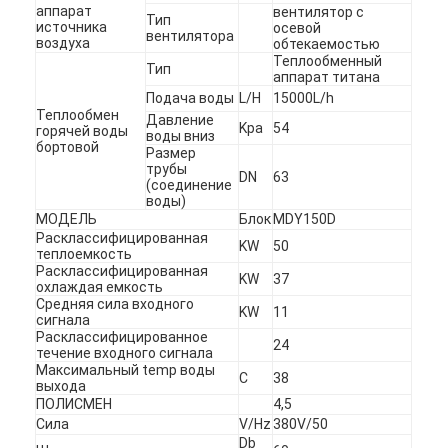
аппарат
вентилятор с
Тип
источника
осевой
вентилятора
воздуха
обтекаемостью
Теплообменный
Тип
аппарат титана
Подача воды
L/H
15000L/h
Теплообмен
Давление
Kpa
54
горячей воды
воды вниз
бортовой
Размер
трубы
DN
63
(соединение
воды)
МОДЕЛЬ
Блок
MDY150D
Расклассифицированная
KW
50
теплоемкость
Расклассифицированная
KW
37
охлаждая емкость
Средняя сила входного
KW
11
сигнала
Расклассифицированное
24
течение входного сигнала
Максимальный temp воды
C
38
выхода
ПОЛИСМЕН
4,5
Сила
V/Hz
380V/50
Db