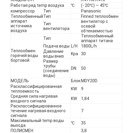
Работая ряд temp воздуха
℃
(- 20℃) — 45℃
VR - шоу
компрессор
Тип
Panasonic
Теплообменный
Тип
Finned теплообмен
О нас
аппарат
вентилятор с
Тип
источника
осевой
вентилятора
воздуха
обтекаемостью
Наша фабрика
Теплообменный
Тип
аппарат титана
Качество управления
Подача воды
L/H
1800L/h
Теплообмен
Давление
Kpa
30
горячей воды
воды вниз
связаться с нами
бортовой
Размер
трубы
DN
50
(соединение
Новости
воды)
МОДЕЛЬ
Блок
MDY20D
Все случаи
Расклассифицированная
KW
9
теплоемкость
Средняя сила нагревая
Blog
KW
1,84
входного сигнала
Расклассифицированное
теперь говорите
течение нагревая входного
7
сигнала
Максимальный temp воды
℃
35
Ecer
выхода
ПОЛИСМЕН
3,8