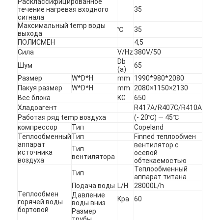
Расклассифицированное
течение нагревая входного
35
сигнала
Максимальный temp воды
℃
35
выхода
ПОЛИСМЕН
4,5
Сила
V/Hz
380V/50
Db
Шум
65
(a)
Размер
W*D*H
mm
1990*980*2080
Пакуя размер
W*D*H
mm
2080×1150×2130
Вес блока
KG
650
Хладоагент
R417A/R407C/R410A
Работая ряд temp воздуха
(- 20℃) — 45℃
компрессор
Тип
Copeland
Теплообменный
Тип
Finned теплообмен
аппарат
вентилятор с
Тип
источника
осевой
вентилятора
воздуха
обтекаемостью
Теплообменный
Тип
аппарат титана
Подача воды
L/H
28000L/h
Теплообмен
Давление
Kpa
60
горячей воды
воды вниз
бортовой
Размер
трубы