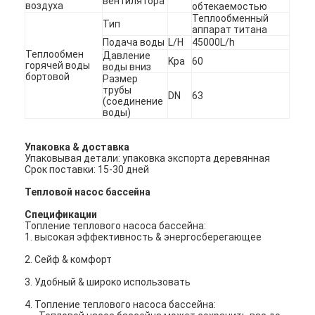
вентилятора
воздуха
обтекаемостью
Теплообменный
Тип
аппарат титана
Подача воды
L/H
45000L/h
Теплообмен
Давление
Kpa
60
горячей воды
воды вниз
бортовой
Размер
трубы
DN
63
(соединение
воды)
Упаковка & доставка
Упаковывая детали: упаковка экспорта деревянная
Срок поставки: 15-30 дней
Тепловой насос бассейна
Спецификации
Топление теплового насоса бассейна:
1. высокая эффективность & энергосберегающее
2.
Сейф & комфорт
3.
Удобный & широко использовать
4.
Топление теплового насоса бассейна: