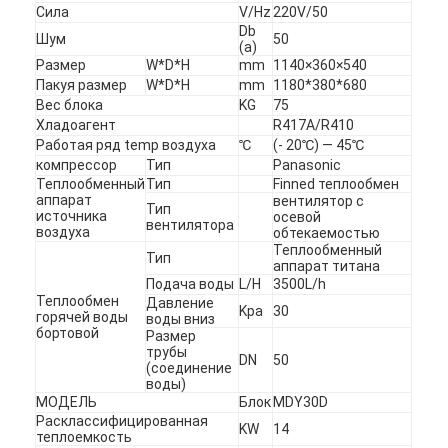
Сила
V/Hz
220V/50
Db
Шум
50
(a)
Горизонтальный насос Slurry
Размер
W*D*H
mm
1140×360×540
Пакуя размер
W*D*H
mm
1180*380*680
Вертикальный насос Slurry
Вес блока
KG
75
Хладоагент
R417A/R410
Центробежный насос Slurry
Работая ряд temp воздуха
℃
(- 20℃) — 45℃
компрессор
Тип
Panasonic
Теплообменный
Тип
Finned теплообмен
Сверхмощный насос Slurry
аппарат
вентилятор с
Тип
источника
осевой
вентилятора
воздуха
тепловой насос водного источника
обтекаемостью
Теплообменный
Тип
аппарат титана
Тепловой насос Hydronic
Подача воды
L/H
3500L/h
Теплообмен
Давление
Kpa
30
горячей воды
воды вниз
тепловой насос бассейна
бортовой
Размер
трубы
DN
50
высокотемпературный тепловой насос
(соединение
воды)
МОДЕЛЬ
Блок
MDY30D
многошаговый центробежный насос
Расклассифицированная
KW
14
теплоемкость