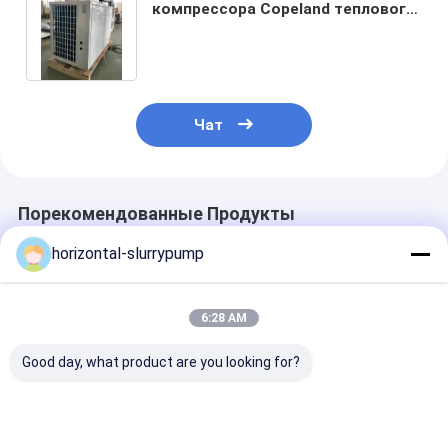
компрессора Copeland теплового
насоса бассейна EVI низкий Tem
Чат
Порекомендованные Продукты
horizontal-slurrypump
6:28 AM
Good day, what product are you looking for?
тепловой насос
42KW новый Н тип
Теплоемкост
Automaticlly
раковина
шума 42kw
бассейна обменом
нержавеющей
теплового на