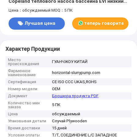
Copeland теплового насоса бассейна EVI низкий
Tem
Цена：обсуждаемый
MOQ：5 ПК
Лучшая цена
теперь говорите
Характер Продукции
Место
ГУАНЧЖОУ КИТАЙ
происхождения
Фирменное
horizontal-slurrypump.com
наименование
Сертификация
CE ISO CCC UKAS,ROHS
Номер модели
OEM
Документ
Брошюра продукта PDF
Количество мин
5 ПК
заказа
Цена
обсуждаемый
Упаковывая детали
Случай Plywooden
Время доставки
15 дней
Условия оплаты
T/T, СОЕДИНЕНИЕ L/C ЗАПАДНОЕ