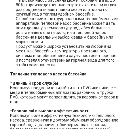
Тепловой насос бассейна может сохранить вас до
80% в производственных затратах хотите ли вы как
раз продлевать ваш плавая сезон или плавать
круглый год в теплом удобном бассейне.
С особенными конструированными теплообменными
аппаратами, тепловой насос бассейна может дать
вам идеальную температуру воды без большого
роста вашего счета силы, наш тепловой насос
бассейна идеальный выбор к вашим бассейну или
морю в-земли.
Продукт можно широко установить на любой вид
мест, как бассейны температуры постоянного,
система водообеспечения сауны постоянн горячая
и поставляя отечественная горячая вода для того
чтобы самонавести.
Топление теплового насоса бассейна:
* длинный срок службы
Используя предварительный титан в PVC или никеле –
меди в теплообменных аппаратах раковины & трубки
PVC, которые могут сопротивляться корозии от хлора в
воде.
*Economical и высокая эффективность
Используя более эффективную технологию теплового
насоса, сравненную к другому обычному оборудованию
горячей воды (например, боилер масла сгорания,