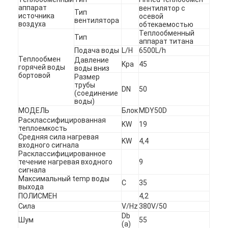
аппарат
вентилятор с
Тип
источника
осевой
вентилятора
воздуха
обтекаемостью
Теплообменный
Тип
аппарат титана
Подача воды
L/H
6500L/h
Теплообмен
Давление
Kpa
45
горячей воды
воды вниз
бортовой
Размер
трубы
DN
50
(соединение
воды)
МОДЕЛЬ
Блок
MDY50D
Расклассифицированная
KW
19
теплоемкость
Средняя сила нагревая
KW
4,4
входного сигнала
Расклассифицированное
течение нагревая входного
9
сигнала
Максимальный temp воды
C
35
выхода
ПОЛИСМЕН
4,2
Сила
V/Hz
380V/50
Db
Шум
55
(a)