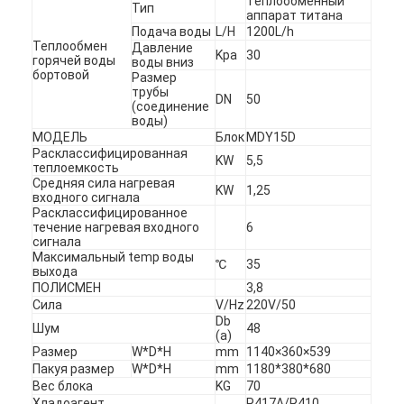
Теплообменный
Тип
аппарат титана
Подача воды
L/H
1200L/h
Теплообмен
Давление
Kpa
30
горячей воды
воды вниз
бортовой
Размер
трубы
DN
50
(соединение
воды)
МОДЕЛЬ
Блок
MDY15D
Расклассифицированная
KW
5,5
теплоемкость
Средняя сила нагревая
KW
1,25
входного сигнала
Расклассифицированное
течение нагревая входного
6
сигнала
Максимальный temp воды
℃
35
выхода
ПОЛИСМЕН
3,8
Главная страница
Сила
V/Hz
220V/50
Db
Шум
48
(a)
продукты
Размер
W*D*H
mm
1140×360×539
Пакуя размер
W*D*H
mm
1180*380*680
Ролики
Вес блока
KG
70
Хладоагент
R417A/R410