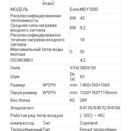
воды)
МОДЕЛЬ
Блок
MDY100D
Расклассифицированная
KW
42
теплоемкость
Средняя сила нагревая
KW
9,2
входного сигнала
Расклассифицированное
течение нагревая входного
18
сигнала
Максимальный temp воды
C
35
выхода
ПОЛИСМЕН
4,2
Сила
V/Hz
380V/50
Db
Шум
60
(a)
Размер
W*D*H
mm
1450×760×1060
Пакуя размер
W*D*H
mm
1520*760*1190mm
Вес блока
KG
289
Хладоагент
R417A/R407C/R410A
Работая ряд temp воздуха
(- 20C) — 45C
компрессор
Тип
Copeland
Теплообменный
Тип
Finned теплообмен