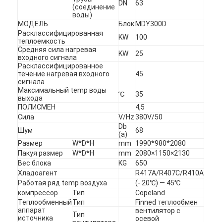
DN
63
(соединение
воды)
МОДЕЛЬ
Блок
MDY300D
Расклассифицированная
KW
100
теплоемкость
Средняя сила нагревая
KW
25
входного сигнала
Расклассифицированное
течение нагревая входного
45
сигнала
Максимальный temp воды
℃
35
выхода
ПОЛИСМЕН
4,5
Сила
V/Hz
380V/50
Db
Шум
68
(a)
Размер
W*D*H
mm
1990*980*2080
Пакуя размер
W*D*H
mm
2080×1150×2130
Вес блока
KG
650
Хладоагент
R417A/R407C/R410A
Работая ряд temp воздуха
(- 20℃) — 45℃
компрессор
Тип
Copeland
Теплообменный
Тип
Finned теплообмен
аппарат
вентилятор с
Тип
источника
осевой