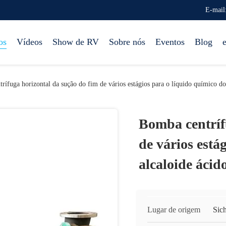
E-mail
os
Vídeos
Show de RV
Sobre nós
Eventos
Blog
rífuga horizontal da sução do fim de vários estágios para o líquido químico do
Bomba centríf
de vários está
alcaloide ácid
Lugar de origem
Sic