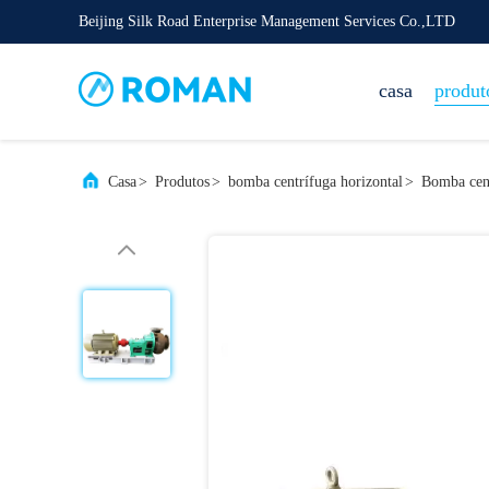
Beijing Silk Road Enterprise Management Services Co.,LTD
casa
produt
Casa
>
Produtos
>
bomba centrífuga horizontal
>
Bomba cent