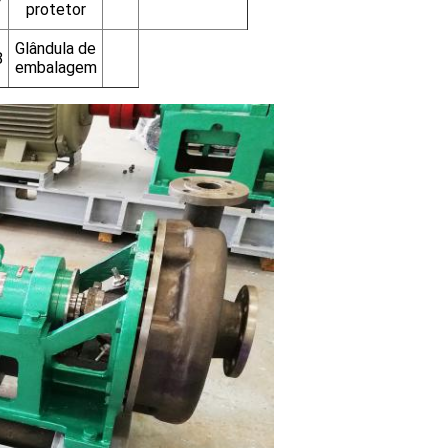
7
protetor
Glândula de
8
embalagem