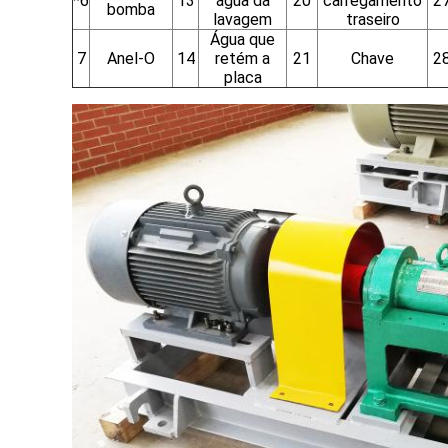
*6
13
água da
20
carregamento
2
bomba
lavagem
traseiro
Água que
7
Anel-O
14
retém a
21
Chave
2
placa