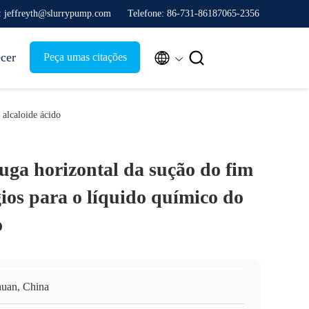
: jeffreyth@slurrypump.com
Telefone: 86-731-86187065-2356


ecer
Peça umas citações
 alcaloide ácido
uga horizontal da sução do fim
gios para o líquido químico do
o
huan, China