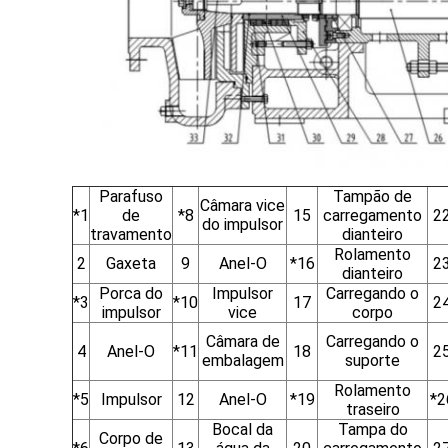
Parafuso
Tampão de
Câmara vice
*1
de
*8
15
carregamento
2
do impulsor
travamento
dianteiro
Rolamento
2
Gaxeta
9
Anel-O
*16
2
dianteiro
Porca do
Impulsor
Carregando o
*3
*10
17
2
impulsor
vice
corpo
Câmara de
Carregando o
4
Anel-O
*11
18
2
embalagem
suporte
Rolamento
*5
Impulsor
12
Anel-O
*19
*2
traseiro
Bocal da
Tampa do
Corpo de