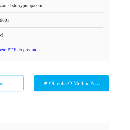
izontal-slurrypump.com
9001
M
heto PDF do produto
os
Obtenha O Melhor Preço