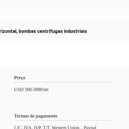
rizontal
,
bombas centrífugas industriais
Preço
USD 500-5000/set
Termos de pagamento
L/C, D/A, D/P, T/T, Western Union, , Paypal