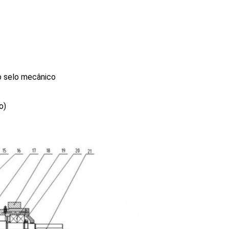
o selo mecânico
o)