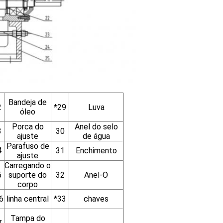
Bandeja de
2
*29
Luva
óleo
Porca do
Anel do selo
3
30
ajuste
de água
Parafuso de
4
31
Enchimento
ajuste
Carregando o
5
suporte do
32
Anel-O
corpo
6
linha central
*33
chaves
Tampa do