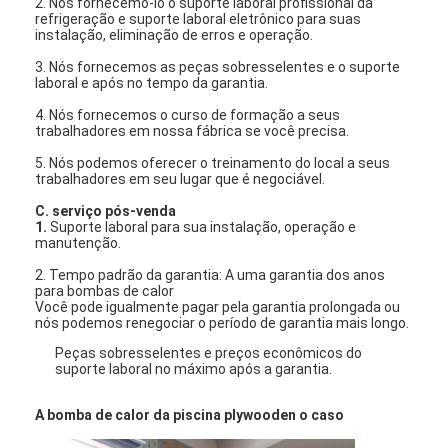
2. Nós fornecemo-lo o suporte laboral profissional da
refrigeração e suporte laboral eletrônico para suas
instalação, eliminação de erros e operação.
Bomba horizontal da pasta
3. Nós fornecemos as peças sobresselentes e o suporte
laboral e após no tempo da garantia.
Bomba vertical da pasta
4. Nós fornecemos o curso de formação a seus
trabalhadores em nossa fábrica se você precisa.
Bomba centrífuga da pasta
5. Nós podemos oferecer o treinamento do local a seus
trabalhadores em seu lugar que é negociável.
Bomba resistente da pasta
C. serviço pós-venda
1.
Suporte laboral para sua instalação, operação e
bomba de calor do nascente de água
manutenção.
2. Tempo padrão da garantia: A uma garantia dos anos
Bomba de calor de Hydronic
para bombas de calor
Você pode igualmente pagar pela garantia prolongada ou
bomba de calor da piscina
nós podemos renegociar o período de garantia mais longo.
Peças sobresselentes e preços econômicos do
bomba de calor de alta temperatura
suporte laboral no máximo após a garantia.
bomba centrífuga de vários estágios
A bomba de calor da piscina plywooden o caso