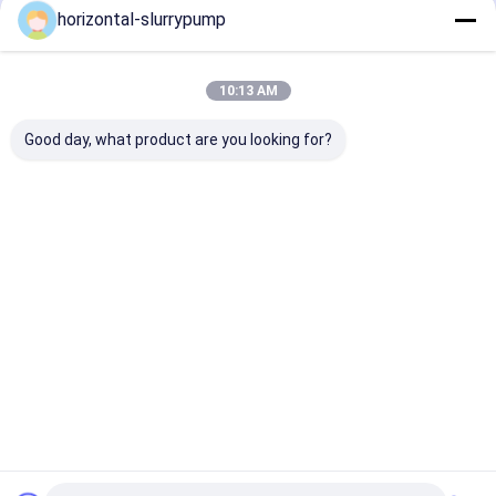
horizontal-slurrypump
10:13 AM
Good day, what product are you looking for?
bomba de calor
Refrigerador Shell
A bomba de ca
Automaticlly da
Wifi de aço
degelo da pisc
piscina da troca do
inoxidável de calor
Automaticlly 
titânio 84kw que
da piscina do novo
a capacidade 
degela eficiente alto
tipo 42KW de bomba/
aquecimento d
Melhor preço
Melhor preço
Melhor pr
água
corrida do ruí
42kw
Casa
Mapa do
Fale
Desktop
Site
Conosco
Site
Mapa do site
Política de privacidade
China calor da piscina fornecedor.
Copyright © 2026 Beijing Silk
Road Enterprise Management Services Co.,LTD. All Rights
Reserved. Developed by
ECER