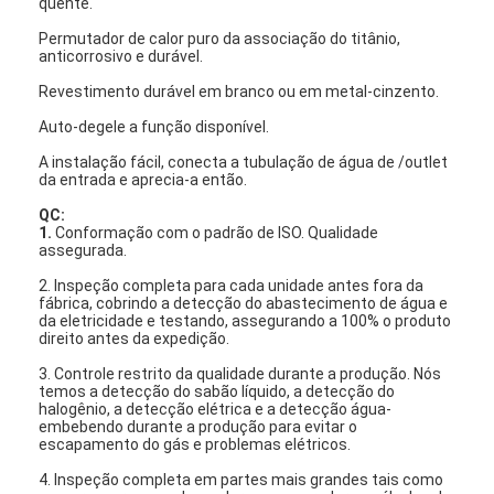
quente.
Permutador de calor puro da associação do titânio,
anticorrosivo e durável.
Revestimento durável em branco ou em metal-cinzento.
Auto-degele a função disponível.
A instalação fácil, conecta a tubulação de água de /outlet
da entrada e aprecia-a então.
QC:
1.
Conformação com o padrão de ISO. Qualidade
assegurada.
2. Inspeção completa para cada unidade antes fora da
fábrica, cobrindo a detecção do abastecimento de água e
da eletricidade e testando, assegurando a 100% o produto
direito antes da expedição.
casa
3. Controle restrito da qualidade durante a produção. Nós
temos a detecção do sabão líquido, a detecção do
halogênio, a detecção elétrica e a detecção água-
produtos
embebendo durante a produção para evitar o
escapamento do gás e problemas elétricos.
Vídeos
4. Inspeção completa em partes mais grandes tais como