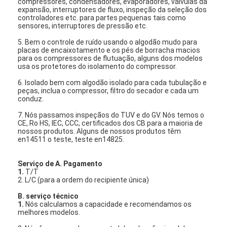
compressores, condensadores, evaporadores, válvulas da
Show de RV
expansão, interruptores de fluxo, inspeção da seleção dos
controladores etc. para partes pequenas tais como
sensores, interruptores de pressão etc.
Sobre nós
5. Bem o controle de ruído usando o algodão mudo para
placas de encaixotamento e os pés de borracha macios
Tour pela Fábrica
para os compressores de flutuação, alguns dos modelos
usa os protetores do isolamento do compressor.
Controle de Qualidade
6. Isolado bem com algodão isolado para cada tubulação e
peças, inclua o compressor, filtro do secador e cada um
entre em contato conosco
conduz.
7. Nós passamos inspeçãos do TUV e do GV. Nós temos o
Notícias
CE, Ro HS, IEC, CCC, certificados dos CB para a maioria de
nossos produtos. Alguns de nossos produtos têm
en14511 o teste, teste en14825.
Todos os casos
Serviço de A. Pagamento
Blog
1.
T/T
2. L/C (para a ordem do recipiente única)
Conversar Agora
B. serviço técnico
1.
Nós calculamos a capacidade e recomendamos os
Ecer
melhores modelos.