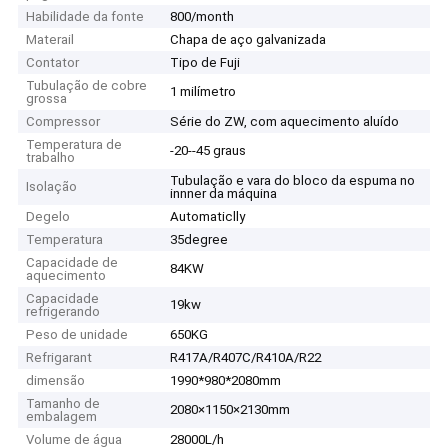
Habilidade da fonte
800/month
Materail
Chapa de aço galvanizada
Contator
Tipo de Fuji
Tubulação de cobre
1 milímetro
grossa
Compressor
Série do ZW, com aquecimento aluído
Temperatura de
-20--45 graus
trabalho
Tubulação e vara do bloco da espuma no
Isolação
innner da máquina
Degelo
Automaticlly
Temperatura
35degree
Capacidade de
84KW
aquecimento
Capacidade
19kw
refrigerando
Peso de unidade
650KG
Refrigarant
R417A/R407C/R410A/R22
dimensão
1990*980*2080mm
Tamanho de
2080×1150×2130mm
embalagem
Volume de água
28000L/h