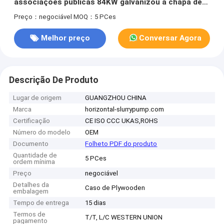
associações públicas 84KW galvanizou a chapa de
aço
Preço：negociável
MOQ：5 PCes
Melhor preço
Conversar Agora
Descrição De Produto
Lugar de origem
GUANGZHOU CHINA
Marca
horizontal-slurrypump.com
Certificação
CE ISO CCC UKAS,ROHS
Número do modelo
OEM
Documento
Folheto PDF do produto
Quantidade de
5 PCes
ordem mínima
Preço
negociável
Detalhes da
Caso de Plywooden
embalagem
Tempo de entrega
15 dias
Termos de
T/T, L/C WESTERN UNION
pagamento