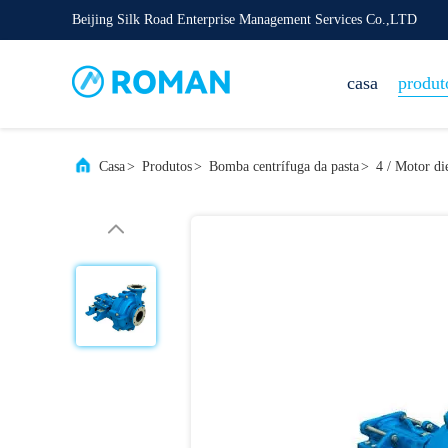
Beijing Silk Road Enterprise Management Services Co.,LTD
casa
produt
Casa
>
Produtos
>
Bomba centrífuga da pasta
>
4 / Motor di