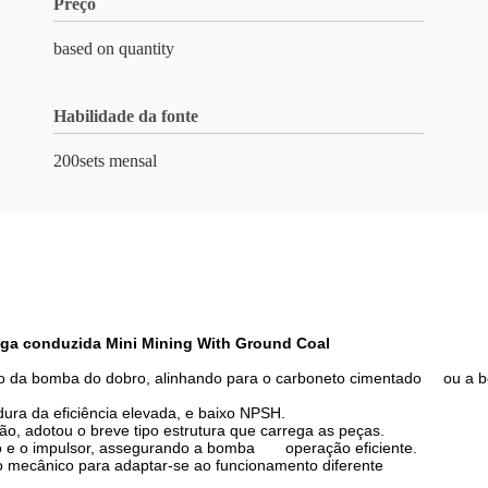
Preço
based on quantity
Habilidade da fonte
200sets mensal
fuga conduzida Mini Mining With Ground Coal
cudo da bomba do dobro, alinhando para o carboneto cimentado ou a b
dura da eficiência elevada, e baixo NPSH.
ão, adotou o breve tipo estrutura que carrega as peças.
ção e o impulsor, assegurando a bomba operação eficiente.
o mecânico para adaptar-se ao funcionamento diferente