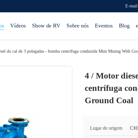
E-mail
os
Vídeos
Show de RV
Sobre nós
Eventos
Blog
esel do cal de 3 polegadas - bomba centrífuga conduzida Mini Mining With Gr
4 / Motor dies
centrífuga co
Ground Coal
Lugar de origem
CH