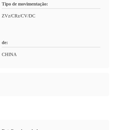
Tipo de movimentação:
ZVz/CRz/CV/DC
de:
CHINA