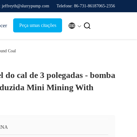
: jeffreyth@slurrypump.com
Telefone: 86-731-86187065-2356


ecer
Peça umas citações
ound Coal
el do cal de 3 polegadas - bomba
nduzida Mini Mining With
INA