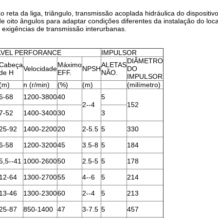
reta da liga, triângulo, transmissão acoplada hidráulica do dispositi
e oito ângulos para adaptar condições diferentes da instalação do loca
as exigências de transmissão interurbanas.
ÁVEL PERFORANCE
IMPULSOR
DIÂMETRO
Cabeça
Máximo
ALETAS
Velocidade
NPSH
DO
de H
EFF.
NÃO.
IMPULSOR
(m)
n (r/min)
(%)
(m)
(milímetro)
6-68
1200-3800
40
5
2--4
152
7-52
1400-3400
30
3
25-92
1400-2200
20
2-5.5
5
330
6-58
1200-3200
45
3.5-8
5
184
5,5--41
1000-2600
50
2.5-5
5
178
12-64
1300-2700
55
4--6
5
214
13-46
1300-2300
60
2--4
5
213
25-87
850-1400
47
3-7.5
5
457