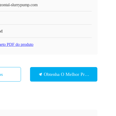
izontal-slurrypump.com
M
heto PDF do produto
os
Obtenha O Melhor Preço