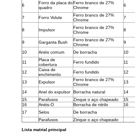
Forro da placa do
Ferro branco de 27%
6
6
quadro
Chrome
Ferro branco de 27%
7
Forro Volute
7
Chrome
Ferro branco de 27%
8
Impulsor
8
Chrome
Ferro branco de 27%
9
Garganta Bush
9
Chrome
10
Anéis comum
De borracha
10
Placa de
11
Ferro fundido
11
cobertura
Caixa de
12
Ferro fundido
12
enchimento
Ferro branco de 27%
13
Expulsor
13
Chrome
14
Anel do expulsor
Borracha natural
14
15
Parafusos
Zinque o aço chapeado
15
16
Anéis-O
Borracha de nitrilo
16
17
Selos
De borracha
Parafusos
Zinque o aço chapeado
Lista matrial principal