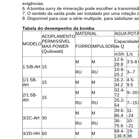
exigências.
6. A bomba surry de mineração pode escolher a transmissão 
7. O sentido da saída pode ser instalado por uma rotação d
8. Disponível para usar a série multipole, para satisfazer 
Tabela do desempenho da bomba
MATERIAL
AGUA POT
ACOPLAMENTO
PERMISSÍVEL
Capacidade
MODELO
MAX.POWER
FORRO
IMPULSOR
de Q
(Quilowatt)
m3/h
L/s
12.6-
M
M
3.5-8
28.8
1.5/B-AH
15
10.8-
RU
RU
3--7
25.2
1/1.5B-
16.2-
4.5-
15
M
M
AH
34.2
9.5
32.4-
M
M
9--20
2/1.5B-
72
15
AH
25.2-
RU
RU
7--15
54
39.6-
11-
M
M
86.4
-24
3/2C-AH
30
36-
10-
RU
RU
75.6
-21
68.4-
19-
3/2D-HH
60
M
M
136.8
38