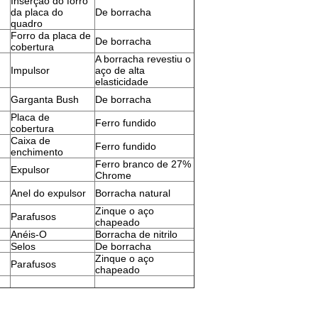
Inserção do forro
da placa do
De borracha
quadro
Forro da placa de
De borracha
cobertura
A borracha revestiu o
Impulsor
aço de alta
elasticidade
Garganta Bush
De borracha
Placa de
Ferro fundido
cobertura
Caixa de
Ferro fundido
enchimento
Ferro branco de 27%
Expulsor
Chrome
Anel do expulsor
Borracha natural
Zinque o aço
Parafusos
chapeado
Anéis-O
Borracha de nitrilo
Selos
De borracha
Zinque o aço
Parafusos
chapeado