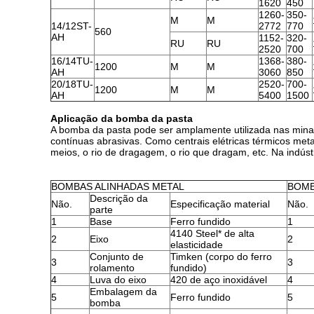
1620
450
1260-
350-
M
M
14/12ST-
2772
770
560
AH
1152-
320-
RU
RU
2520
700
16/14TU-
1368-
380-
1200
M
M
AH
3060
850
20/18TU-
2520-
700-
1200
M
M
AH
5400
1500
Aplicação da bomba da pasta
A bomba da pasta pode ser amplamente utilizada nas minas,
contínuas abrasivas. Como centrais elétricas térmicos met
meios, o rio de dragagem, o rio que dragam, etc. Na indúst
BOMBAS ALINHADAS METAL
BOMB
Descrição da
Não.
Especificação material
Não.
parte
1
Base
Ferro fundido
1
4140 Steel* de alta
2
Eixo
2
elasticidade
Conjunto de
Timken (corpo do ferro
3
3
rolamento
fundido)
4
Luva do eixo
420 de aço inoxidável
4
Embalagem da
5
Ferro fundido
5
bomba