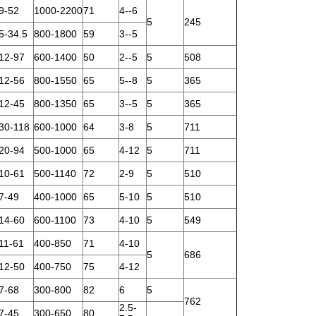
9-52
1000-2200
71
4--6
5
245
5-34.5
800-1800
59
3--5
12-97
600-1400
50
2--5
5
508
12-56
800-1550
65
5--8
5
365
12-45
800-1350
65
3--5
5
365
30-118
600-1000
64
3-8
5
711
20-94
500-1000
65
4-12
5
711
10-61
500-1140
72
2-9
5
510
7-49
400-1000
65
5-10
5
510
14-60
600-1100
73
4-10
5
549
11-61
400-850
71
4-10
5
686
12-50
400-750
75
4-12
7-68
300-800
82
6
5
762
2.5-
7-45
300-650
80