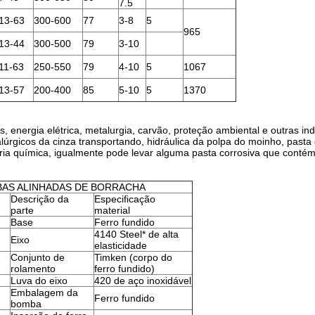
7.5
13-63
300-600
77
3-8
5
965
13-44
300-500
79
3-10
11-63
250-550
79
4-10
5
1067
13-57
200-400
85
5-10
5
1370
 energia elétrica, metalurgia, carvão, proteção ambiental e outras in
alúrgicos da cinza transportando, hidráulica da polpa do moinho, pas
ria química, igualmente pode levar alguma pasta corrosiva que contém 
AS ALINHADAS DE BORRACHA
Descrição da
Especificação
parte
material
Base
Ferro fundido
4140 Steel* de alta
Eixo
elasticidade
Conjunto de
Timken (corpo do
rolamento
ferro fundido)
Luva do eixo
420 de aço inoxidável
Embalagem da
Ferro fundido
bomba