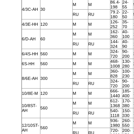
86.4-
24-
M
M
198
55
4/3C-AH
30
79.2-
22-
RU
RU
180
50
126-
35-
4/3E-HH
120
M
M
252
70
162-
40-
M
M
360
100
6/D-AH
60
144-
40-
RU
RU
324
90
324-
90-
6/4S-HH
560
M
M
720
200
468-
130-
6S-HH
560
M
M
1008
280
360-
100-
M
M
828
230
8/6E-AH
300
324-
90-
RU
RU
720
200
666-
185-
10/8E-M
120
M
M
1440
400
612-
170-
M
M
10/8ST-
1368
380
560
AH
540-
150-
RU
RU
1118
330
936-
260-
M
M
12/10ST-
1980
550
560
AH
720-
200-
RU
RU