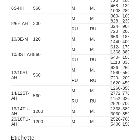
720
200
11
468-
130-
20-
Mostra VR
6S-HH
560
M.
M.
1008
280
94
360-
100-
10-
M.
M.
Su di noi
828
230
61
8/6E-AH
300
324-
90-
RU
RU
7-4
720
200
Giro della fabbrica
666-
185-
14-
10/8E-M
120
M.
M.
1440
400
60
612-
170-
11-
Controllo di qualità
M.
M.
1368
380
61
10/8ST-AH
560
540-
150-
12-
RU
RU
Contattaci
1118
330
50
936-
260-
M.
M.
7-6
12/10ST-
1980
550
Notizie
560
AH
720-
200-
RU
RU
7-4
1620
450
1260-
350-
13-
Tutti i casi
M.
M.
14/12ST-
2772
770
63
560
AH
1152-
320-
13-
RU
RU
Blog
2520
700
44
16/14TU-
1368-
380-
11-
1200
M.
M.
AH
3060
850
63
chatta adesso
20/18TU-
2520-
700-
13-
1200
M.
M.
AH
5400
1500
57
Ecer
Etichette: