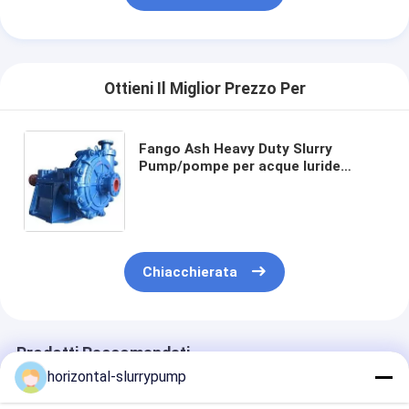
pompa centrifuga verticale
pompa centrifuga orizzontale
Parti della pompa dei residui
Ottieni Il Miglior Prezzo Per
Fango Ash Heavy Duty Slurry
Pump/pompe per acque luride
idrauliche con minerale di ferro
vulcanico
Chiacchierata
Prodotti Raccomandati
horizontal-slurrypump