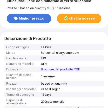
luride idrauliche con minerale di ferro vulcanico
Prezzo：based on quantity
MOQ：1 insieme
Miglior prezzo
chatta adesso
Descrizione Di Prodotto
Luogo di origine
La Cina
Marca
horizontal-slurrypump.com
Certificazione
ISO
Numero di modello
OEM
Documento
Brochure del prodotto PDF
Quantità di ordine
1 insieme
minimo
Prezzo
based on quantity
Imballaggi particolari
caso di legno
Tempi di consegna
15days
Capacità di
200sets mensile
alimentazione