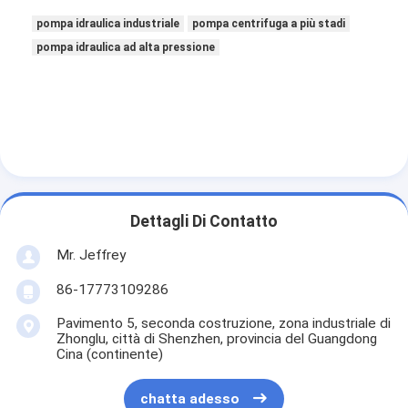
pompa idraulica industriale
pompa centrifuga a più stadi
pompa idraulica ad alta pressione
Pompa orizzontale dei residui
Pompa verticale dei residui
Pompa centrifuga dei residui
Pompa resistente dei residui
pompa di calore di fonte d'acqua
Dettagli Di Contatto
Pompa di calore di Hydronic
Mr. Jeffrey
86-17773109286
pompa di calore della piscina
Pavimento 5, seconda costruzione, zona industriale di
pompa di calore ad alta temperatura
Zhonglu, città di Shenzhen, provincia del Guangdong
Cina (continente)
pompa centrifuga a più stadi
chatta adesso