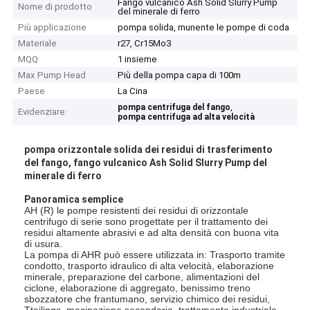
Fango vulcanico Ash Solid Slurry Pump
Nome di prodotto
del minerale di ferro
Più applicazione
pompa solida, munente le pompe di coda
Materiale
r27, Cr15Mo3
MQQ
1 insieme
Max Pump Head
Più della pompa capa di 100m
Paese
La Cina
,
pompa centrifuga del fango
Evidenziare:
pompa centrifuga ad alta velocità
pompa orizzontale solida dei residui di trasferimento
del fango, fango vulcanico Ash Solid Slurry Pump del
minerale di ferro
Panoramica semplice
AH (R) le pompe resistenti dei residui di orizzontale
centrifugo di serie sono progettate per il trattamento dei
residui altamente abrasivi e ad alta densità con buona vita
di usura.
La pompa di AHR può essere utilizzata in: Trasporto tramite
condotto, trasporto idraulico di alta velocità, elaborazione
minerale, preparazione del carbone, alimentazioni del
ciclone, elaborazione di aggregato, benissimo treno
sbozzatore che frantumano, servizio chimico dei residui,
Ttailings, macinazione secondaria, trattamento industriale,