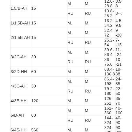
12.6-
3.5-
M.
M.
6-6
28.8
8
1.5/B-AH
15
10.8-
RU
RU
3--7
7-5
25.2
16.2-
4.5-
25-
1/1.5B-AH
15
M.
M.
34.2
9.5
92
32.4-
9-
M.
M.
6-5
72
-20
2/1.5B-AH
15
25.2-
7-
5,5
RU
RU
54
-15
-41
39.6-
11-
12-
M.
M.
86.4
-24
64
3/2C-AH
30
36-
10-
13-
RU
RU
75.6
-21
46
68.4-
19-
25-
3/2D-HH
60
M.
M.
136.8
38
87
86.4-
24-
M.
M.
9-5
198
55
4/3C-AH
30
79.2-
22-
5-
RU
RU
180
50
34.
126-
35-
12-
Benvenuto
4/3E-HH
120
M.
M.
252
70
97
162-
40-
12-
M.
M.
prodotti
360
100
56
6/D-AH
60
144-
40-
12-
RU
RU
324
90
45
Video
324-
90-
30-
6/4S-HH
560
M.
M.