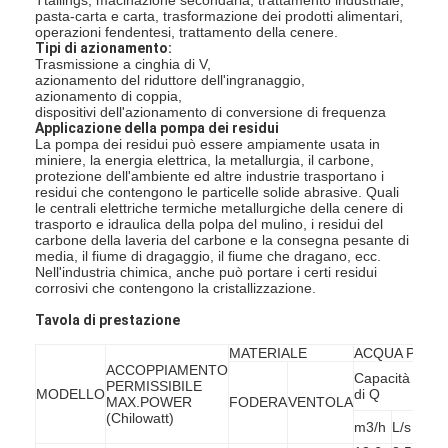
pasta-carta e carta, trasformazione dei prodotti alimentari,
operazioni fendentesi, trattamento della cenere.
Tipi di azionamento:
Trasmissione a cinghia di V,
azionamento del riduttore dell'ingranaggio,
azionamento di coppia,
dispositivi dell'azionamento di conversione di frequenza
Applicazione della pompa dei residui
La pompa dei residui può essere ampiamente usata in
miniere, la energia elettrica, la metallurgia, il carbone,
protezione dell'ambiente ed altre industrie trasportano i
residui che contengono le particelle solide abrasive. Quali
le centrali elettriche termiche metallurgiche della cenere di
trasporto e idraulica della polpa del mulino, i residui del
carbone della laveria del carbone e la consegna pesante di
media, il fiume di dragaggio, il fiume che dragano, ecc.
Nell'industria chimica, anche può portare i certi residui
corrosivi che contengono la cristallizzazione.
Tavola di prestazione
MATERIALE
ACQUA PULI
ACCOPPIAMENTO
Capacità
Tes
PERMISSIBILE
MODELLO
di Q
di 
MAX.POWER
FODERA
VENTOLA
(Chilowatt)
m3/h
L/s
(m)