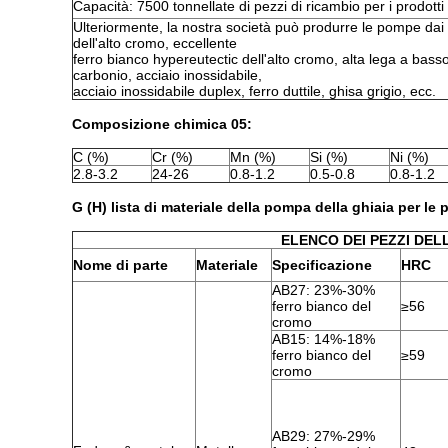
Capacità: 7500 tonnellate di pezzi di ricambio per i prodott
Ulteriormente, la nostra società può produrre le pompe dai m
dell'alto cromo, eccellente
ferro bianco hypereutectic dell'alto cromo, alta lega a bass
carbonio, acciaio inossidabile,
acciaio inossidabile duplex, ferro duttile, ghisa grigio, ecc.
Composizione chimica 05:
C (%)
Cr (%)
Mn (%)
Si (%)
Ni (%)
2.8-3.2
24-26
0.8-1.2
0.5-0.8
0.8-1.2
G (H) lista di materiale della pompa della ghiaia per le p
ELENCO DEI PEZZI DEL
Nome di parte
Materiale
Specificazione
HRC
AB27: 23%-30%
ferro bianco del
≥56
cromo
AB15: 14%-18%
ferro bianco del
≥59
cromo
AB29: 27%-29%