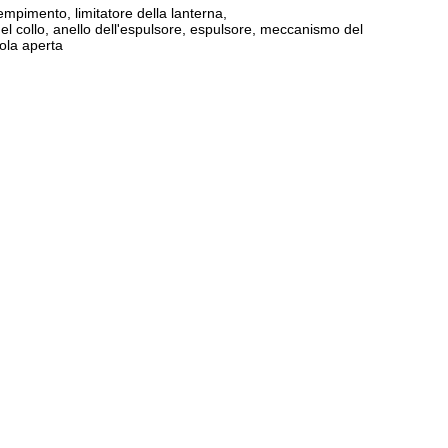
iempimento, limitatore della lanterna,
 del collo, anello dell'espulsore, espulsore, meccanismo del
tola aperta