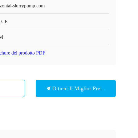
izontal-slurrypump.com
 CE
M
chure del prodotto PDF
Ottieni Il Miglior Prezzo