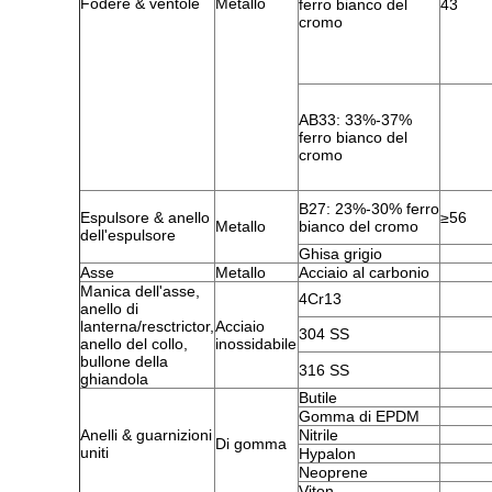
Fodere & ventole
Metallo
ferro bianco del
43
cromo
AB33: 33%-37%
ferro bianco del
cromo
B27: 23%-30% ferro
Espulsore & anello
≥56
Metallo
bianco del cromo
dell'espulsore
Ghisa grigio
Asse
Metallo
Acciaio al carbonio
Manica dell'asse,
4Cr13
anello di
lanterna/resctrictor,
Acciaio
304 SS
anello del collo,
inossidabile
bullone della
316 SS
ghiandola
Butile
Gomma di EPDM
Anelli & guarnizioni
Nitrile
Di gomma
uniti
Hypalon
Neoprene
Viton