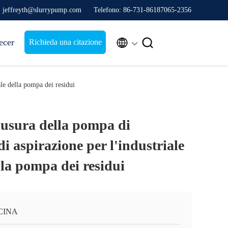
: jeffreyth@slurrypump.com
Telefono: 86-731-86187065-2356


ecer
Richieda una citazione
ale della pompa dei residui
i usura della pompa di
di aspirazione per l'industriale
lla pompa dei residui
 CINA