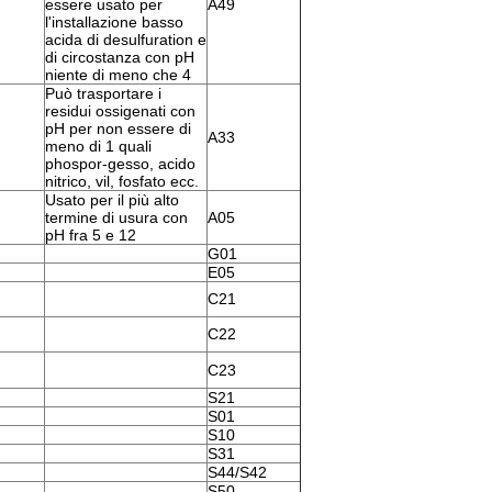
essere usato per
A49
l'installazione basso
acida di desulfuration e
di circostanza con pH
niente di meno che 4
Può trasportare i
residui ossigenati con
pH per non essere di
A33
meno di 1 quali
phospor-gesso, acido
nitrico, vil, fosfato ecc.
Usato per il più alto
termine di usura con
A05
pH fra 5 e 12
G01
E05
C21
C22
C23
S21
S01
S10
S31
S44/S42
S50