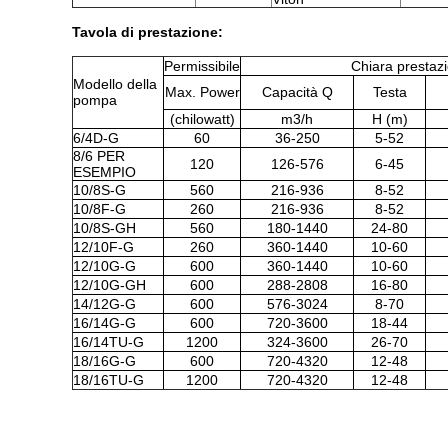
Tavola di prestazione:
Permissibile
Chiara prestaz
Modello della
Max. Power
Capacità Q
Testa
pompa
(chilowatt)
m3/h
H (m)
6/4D-G
60
36-250
5-52
8/6 PER
120
126-576
6-45
ESEMPIO
10/8S-G
560
216-936
8-52
10/8F-G
260
216-936
8-52
10/8S-GH
560
180-1440
24-80
12/10F-G
260
360-1440
10-60
12/10G-G
600
360-1440
10-60
12/10G-GH
600
288-2808
16-80
14/12G-G
600
576-3024
8-70
16/14G-G
600
720-3600
18-44
16/14TU-G
1200
324-3600
26-70
18/16G-G
600
720-4320
12-48
18/16TU-G
1200
720-4320
12-48