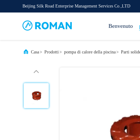
Beijing Silk Road Enterprise Management Services Co.,LTD
Benvenuto
Casa
>
Prodotti
>
pompa di calore della piscina
>
Parti solid