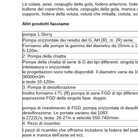
La colata, asse, cespuglio della gola, fodera anteriore, foder
bullone del coperchio, voluta, cespuglio della gola, manica d
supporto, fodera della voluta, voluta che imballa, ciotola, s
Altri prodotti facciamo
pompa 1.Slurry
Pompa orizzontale dei residui del G, AH (R), m. (R) serie;
Forniamo alle pompe la gamma del diametro da 25mm a 12
5-120m.
2. Pompa della chiatta
Pompe della chiatta di serie di G dei tipi differenti: singola
intelaiatura o orizzontale
le progettazioni sono tutte disponibili. Il diametro varia 
30000m3/h
e teste 10-120m.
3. Pompa di desolforazione
Inoltre forniamo il TL (R) pompa di serie FGD di tipi differ
aspirazione FGD della singola fase, doppio
pompa di rivestimento di FGD, pompa orizzontale di desolf
desolforazione. Le portate variano dal 1083
a 2722L/s, testa: 26-27m e velocità 550-740r/min.
4. Pezzi di ricambio
I pezzi di ricambio che offriamo includono la fodera del piat
asse e manica dell'asse ed ecc.