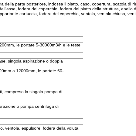
a della parte posteriore, indossa il piatto, caso, copertura, scatola di r
ell'asse, fodera del coperchio, fodera del piatto della struttura, anello
opportante cartuccia, fodera del coperchio, ventola, ventola chiusa, ven
00mm, le portate 5-30000m3/h e le teste
 fase, singola aspirazione o doppia
da 100mm a 12000mm, le portate 60-
enti, compreso la singola pompa di
orazione o pompa centrifuga di
to, ventola, espulsore, fodera della voluta,