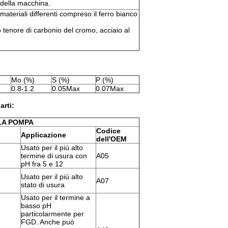
i della macchina.
ateriali differenti compreso il ferro bianco
o tenore di carbonio del cromo, acciaio al
Mo (%)
S (%)
P (%)
0.8-1.2
0.05Max
0.07Max
arti:
LA POMPA
Codice
Applicazione
dell'OEM
Usato per il più alto
termine di usura con
A05
pH fra 5 e 12
Usato per il più alto
A07
stato di usura
Usato per il termine a
basso pH
particolarmente per
FGD. Anche può