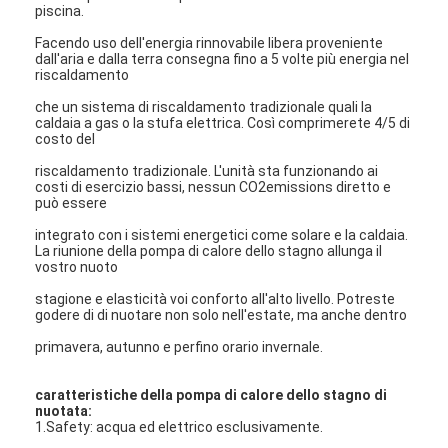
piscina.
Facendo uso dell'energia rinnovabile libera proveniente
dall'aria e dalla terra consegna fino a 5 volte più energia nel
riscaldamento
che un sistema di riscaldamento tradizionale quali la
caldaia a gas o la stufa elettrica. Così comprimerete 4/5 di
costo del
riscaldamento tradizionale. L'unità sta funzionando ai
costi di esercizio bassi, nessun CO2emissions diretto e
può essere
integrato con i sistemi energetici come solare e la caldaia.
La riunione della pompa di calore dello stagno allunga il
vostro nuoto
stagione e elasticità voi conforto all'alto livello. Potreste
godere di di nuotare non solo nell'estate, ma anche dentro
Benvenuto
primavera, autunno e perfino orario invernale.
prodotti
caratteristiche della pompa di calore dello stagno di
nuotata:
Video
1.Safety: acqua ed elettrico esclusivamente.