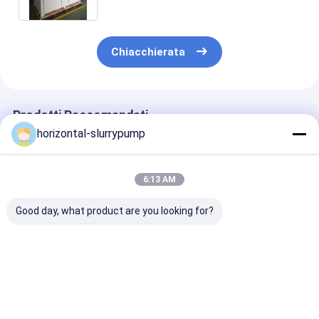
Chiacchierata
Prodotti Raccomandati
horizontal-slurrypump
6:13 AM
Good day, what product are you looking for?
pompa di calore di
Acciaio inossidabile
Capacità term
titanio Automaticlly
Shell Wifi del
corrente più b
della piscina di
refrigeratore della
rumore 42kw d
scambio 84kw che
pompa di
pompa di calo
disgela alto
calore/acqua della
della piscina d
Miglior prezzo
Miglior prezzo
Miglior pr
efficiente
piscina del nuovo
sbrinamento d
tipo 42KW
Automaticlly