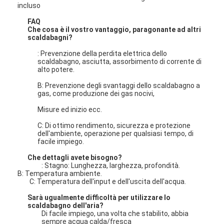
incluso
FAQ
Pompa orizzontale dei residui
Che cosa è il vostro vantaggio, paragonante ad altri
scaldabagni?
Pompa verticale dei residui
: Prevenzione della perdita elettrica dello
scaldabagno, asciutta, assorbimento di corrente di
alto potere.
Pompa centrifuga dei residui
B: Prevenzione degli svantaggi dello scaldabagno a
gas, come produzione dei gas nocivi,
Pompa resistente dei residui
Misure ed inizio ecc.
pompa di calore di fonte d'acqua
C: Di ottimo rendimento, sicurezza e protezione
dell'ambiente, operazione per qualsiasi tempo, di
Pompa di calore di Hydronic
facile impiego.
Che dettagli avete bisogno?
pompa di calore della piscina
: Stagno: Lunghezza, larghezza, profondità.
B: Temperatura ambiente.
C: Temperatura dell'input e dell'uscita dell'acqua.
pompa di calore ad alta temperatura
Sarà ugualmente difficoltà per utilizzare lo
pompa centrifuga a più stadi
scaldabagno dell'aria?
Di facile impiego, una volta che stabilito, abbia
sempre acqua calda/fresca