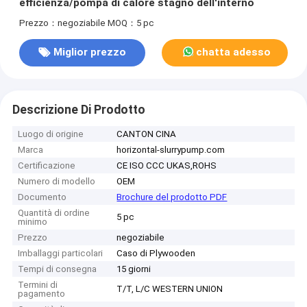
efficienza/pompa di calore stagno dell'interno
Prezzo：negoziabile
MOQ：5 pc
Miglior prezzo
chatta adesso
Descrizione Di Prodotto
Luogo di origine
CANTON CINA
Marca
horizontal-slurrypump.com
Certificazione
CE ISO CCC UKAS,ROHS
Numero di modello
OEM
Documento
Brochure del prodotto PDF
Quantità di ordine
5 pc
minimo
Prezzo
negoziabile
Imballaggi particolari
Caso di Plywooden
Tempi di consegna
15 giorni
Termini di
T/T, L/C WESTERN UNION
pagamento