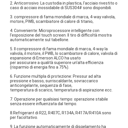
2. Anticorrosivo: La custodia in plastica, l'acciaio rivestito o
Mostra VR
caso di acciaio inossidabile di SUS304# sono disponibili.
3. compressore di fama mondiale di marca, 4-way valvola,
Su di noi
motore, PWB, scambiatore di calore di titanio,
Giro della fabbrica
4. Conveniente: Microprocessore intelligente con
l'esposizione del touch screen. Il tiro di difficoltà mostra
automaticamente sul tabellone.
Controllo di qualità
5. Il compressore di fama mondiale di marca, 4-way la
valvola, il motore, il PWB, lo scambiatore di calore, valvola di
Contattaci
espansione di Emerson ALCO ha usato
per assicurare a qualità superiore un'alta efficienza
(risparmio di energia fino a 75%).
Notizie
6. Funzione multipla di protezione: Pressur ad alta
pressione e basso, surriscaldante, sovraccarico
Tutti i casi
anticongelante, sequenza di fase,
temperatura di scarico, temperatura di aspirazione ecc.
Blog
7. Operazione per qualsiasi tempo: operazione stabile
senza essere influenzata dal tempo.
chatta adesso
8.Refrigerant di R22, R407C, R134A, R417A/R410A sono
per facoltativo.
Ecer
9. La funzione automaticamente di disgelamento ha