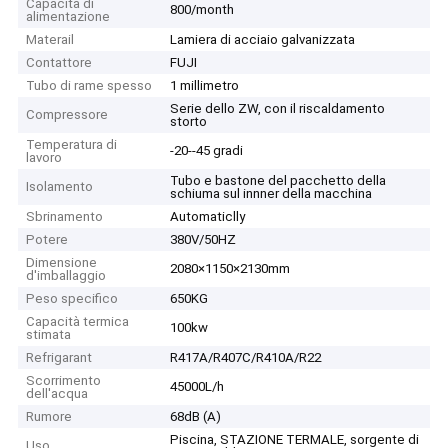
Capacità di
800/month
alimentazione
Materail
Lamiera di acciaio galvanizzata
Contattore
FUJI
Tubo di rame spesso
1 millimetro
Serie dello ZW, con il riscaldamento
Compressore
storto
Temperatura di
-20--45 gradi
lavoro
Tubo e bastone del pacchetto della
Isolamento
schiuma sul innner della macchina
Sbrinamento
Automaticlly
Potere
380V/50HZ
Dimensione
2080×1150×2130mm
d'imballaggio
Peso specifico
650KG
Capacità termica
100kw
stimata
Refrigarant
R417A/R407C/R410A/R22
Scorrimento
45000L/h
dell'acqua
Rumore
68dB (A)
Piscina, STAZIONE TERMALE, sorgente di
Uso