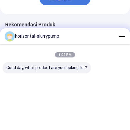
Rekomendasi Produk
horizontal-slurrypump
1:02 PM
Good day, what product are you looking for?
Pompa Panas Kolam
Pompa Panas Kolam
Pompa Panas 
Renang Pertukaran
Renang Tipe Baru
Renang Penca
Titanium 84kw
42KW / Water Chiller
Secara Otoma
Secara Otomatis
Stainless Steel Shell
Menurunkan
Mencairkan Efisien
Wifi
Kapasitas
Harga terbaik
Harga terbaik
Harga terb
Tinggi
Pemanasan
Kebisingan 42
Rumah
Tentang
Hubungi
Desktop
kita
kami
Site