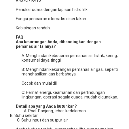
R407C / R410
Pompa Sentrifugal Vertikal
Penukar udara dengan lapisan hidrofilik
Pompa Sentrifugal Horisontal
Fungsi pencairan otomatis disertakan
Bagian Pompa Lumpur
Kebisingan rendah.
FAQ
Apa keuntungan Anda, dibandingkan dengan
pemanas air lainnya?
A: Menghindari kebocoran pemanas air listrik, kering,
konsumsi daya tinggi.
B: Menghindari kekurangan pemanas air gas, seperti
menghasilkan gas berbahaya,
Cocok dan mulai dll.
C: Hemat energi, keamanan dan perlindungan
lingkungan, operasi segala cuaca, mudah digunakan.
Detail apa yang Anda butuhkan?
A: Pool: Panjang, lebar, kedalaman.
B: Suhu sekitar.
C: Suhu input dan output air.