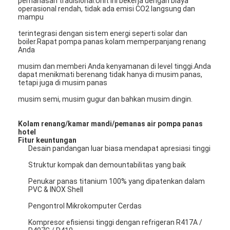
pemanasan tradisional.Unit ini bekerja dengan biaya
operasional rendah, tidak ada emisi CO2 langsung dan
mampu
Pompa Lumpur Horizontal
terintegrasi dengan sistem energi seperti solar dan
boiler.Rapat pompa panas kolam memperpanjang renang
Anda
Pompa Lumpur Vertikal
musim dan memberi Anda kenyamanan di level tinggi.Anda
Pompa Lumpur Sentrifugal
dapat menikmati berenang tidak hanya di musim panas,
tetapi juga di musim panas
Pompa Lumpur Tugas Berat
musim semi, musim gugur dan bahkan musim dingin.
Pompa Panas Sumber Air
Kolam renang/kamar mandi/pemanas air pompa panas
hotel
Fitur keuntungan
Pompa Panas Hidronik
Desain pandangan luar biasa mendapat apresiasi tinggi
Struktur kompak dan demountabilitas yang baik
Pompa Panas Kolam Renang
Penukar panas titanium 100% yang dipatenkan dalam
Pompa Panas Suhu Tinggi
PVC & INOX Shell
Pengontrol Mikrokomputer Cerdas
Pompa Sentrifugal Bertingkat
Kompresor efisiensi tinggi dengan refrigeran R417A /