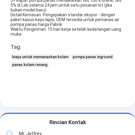
5> Rapat pompa panas menawarkan tes 100% online, tes
5% di Lab selama 24 jam untuk satu pesanan lot (jika
bukan model baru)
Detail Kemasan: Pengepakan standar ekspor - dengan
paket kasus kayu lapis, OEM tersedia untuk pemanas air
pompa panas harga Pabrik
Waktu Pengiriman: 15 hari kerja setelah kedatangan uang
muka
Tag:
biaya untuk memanaskan kolam
pompa panas inground
panas kolam renang
Rincian Kontak
Mr. Jeffrey