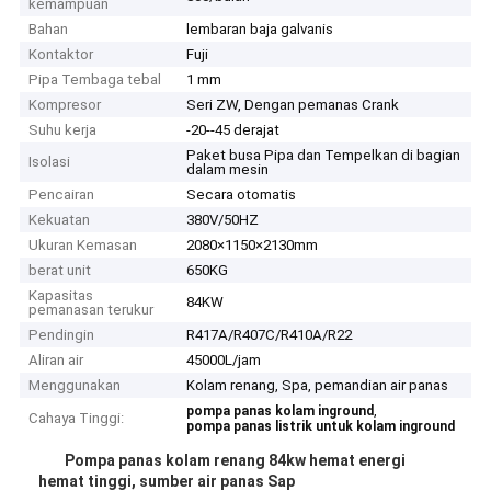
kemampuan
Bahan
lembaran baja galvanis
Kontaktor
Fuji
Pipa Tembaga tebal
1 mm
Kompresor
Seri ZW, Dengan pemanas Crank
Suhu kerja
-20--45 derajat
Paket busa Pipa dan Tempelkan di bagian
Isolasi
dalam mesin
Pencairan
Secara otomatis
Kekuatan
380V/50HZ
Ukuran Kemasan
2080×1150×2130mm
berat unit
650KG
Kapasitas
84KW
pemanasan terukur
Pendingin
R417A/R407C/R410A/R22
Aliran air
45000L/jam
Menggunakan
Kolam renang, Spa, pemandian air panas
,
pompa panas kolam inground
Cahaya Tinggi:
pompa panas listrik untuk kolam inground
Pompa panas kolam renang 84kw hemat energi
hemat tinggi, sumber air panas Sap