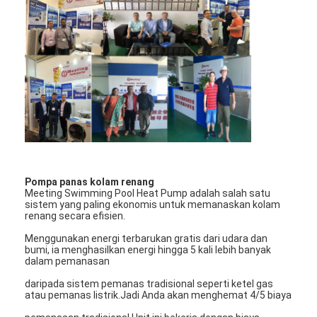
Tampilan VR
Tentang Kami
Wisata pabrik
Kontrol kualitas
Hubungi kami
Berita
Pompa panas kolam renang
Meeting Swimming Pool Heat Pump adalah salah satu
Semua Kasus
sistem yang paling ekonomis untuk memanaskan kolam
renang secara efisien.
Blog
Menggunakan energi terbarukan gratis dari udara dan
bumi, ia menghasilkan energi hingga 5 kali lebih banyak
dalam pemanasan
ngobrol sekarang
daripada sistem pemanas tradisional seperti ketel gas
Ecer
atau pemanas listrik.Jadi Anda akan menghemat 4/5 biaya