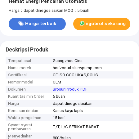
Hemat Energi Pencairan Otomatis
Harga：dapat dinegosiasikan
MOQ：5 buah
Harga terbaik
ngobrol sekarang
Deskripsi Produk
Tempat asal
Guangzhou Cina
Nama merek
horizontal-slurrypump.com
Sertifikasi
CE ISO CCC UKAS,ROHS
Nomor model
OEM
Dokumen
Brosur Produk PDF
Kuantitas min Order
5 buah
Harga
dapat dinegosiasikan
Kemasan rincian
Kasus kayu lapis
Waktu pengiriman
15 hari
Syarat-syarat
T/T, L/C SERIKAT BARAT
pembayaran
Menyediakan
800/bulan