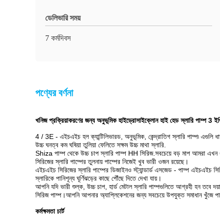
ডেলিভারি সময়
7 কর্মদিবস
পণ্যের বর্ণনা
খনিজ প্রক্রিয়াকরণের জন্য অনুভূমিক হাইড্রোসাইক্লোন হাই হেড স্লারি পাম্প 3 ইঞ্
4 / 3E - এইচএইচ হল ক্যান্টিলিভারড, অনুভূমিক, কেন্দ্রাতিগ স্লারি পাম্প৷ এগুলি ধাত
উচ্চ ঘনত্ব কম ঘষিয়া তুলিয়া ফেলিতে সক্ষম উচ্চ মাথা স্লারি.
Shiza পাম্প থেকে উচ্চ চাপ স্লারি পাম্প HH সিরিজ.সবচেয়ে বড় মাপ আমরা এখন 6
সিরিজের স্লারি পাম্পের তুলনায় পাম্পের নিজেই খুব ভারী ওজন রয়েছে।
এইচএইচ সিরিজের স্লারি পাম্পের ডিজাইনও স্ট্যান্ডার্ড এসজেড - পাম্প এইচএইচ স
স্লারিকে পানিশূন্য ঘূর্ণিঝড়ের কাছে পৌঁছে দিতে দেখা যায়।
আপনি যদি ভারী শুল্ক, উচ্চ চাপ, হার্ড মেটাল স্লারি পাম্পগুলিতে আগ্রহী হন তবে 
সিরিজ পাম্প।আপনি আপনার অ্যাপ্লিকেশনের জন্য সবচেয়ে উপযুক্ত সমাধান খুঁজে প
কর্মক্ষমতা চার্ট