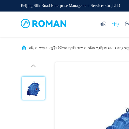
Beijing Silk Road Enterprise Management Services Co.,LTD
বাড়ি
পণ্য
ভ
বাড়ি
>
পণ্য
>
সেন্ট্রিফিউগাল স্লারি পাম্প
>
খনিজ প্রক্রিয়াকরণের জন্য অনুভ