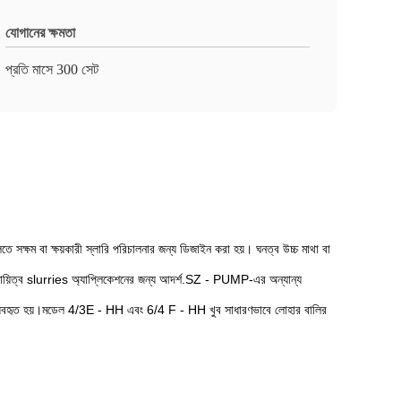
যোগানের ক্ষমতা
প্রতি মাসে 300 সেট
লিতে সক্ষম বা ক্ষয়কারী স্লারি পরিচালনার জন্য ডিজাইন করা হয়। ঘনত্ব উচ্চ মাথা বা
ী দায়িত্ব slurries অ্যাপ্লিকেশনের জন্য আদর্শ.SZ - PUMP-এর অন্যান্য
ভাবে ব্যবহৃত হয়।মডেল 4/3E - HH এবং 6/4 F - HH খুব সাধারণভাবে লোহার বালির