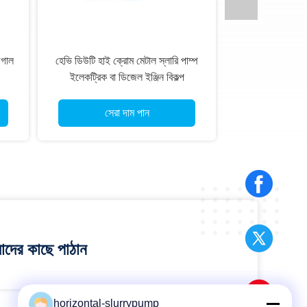
উগাল
হেভি ডিউটি ​​হাই ক্রোম মেটাল স্লারি পাম্প
ইলেকট্রিক বা ডিজেল ইঞ্জিন বিকল্প
সেরা দাম পান
াদের কাছে পাঠান
horizontal-slurrypump