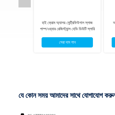
হাই ক্রোম অ্যালয় সেন্ট্রিফিউগাল স্লাজ
অ
পাম্প/ওয়্যার রেজিস্ট্যান্স হেভি ডিউটি ​​স্লারি
পাম্প
সেরা দাম পান
যে কোন সময় আমাদের সাথে যোগাযোগ করু