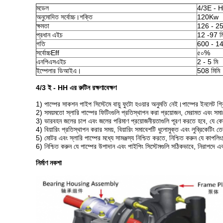
মডেল
4/3E - 
অনুমোদিত সর্বোচ্চ।শক্তি
120Kw
ক্ষমতা
126 - 2
প্রধান এইচ
12 -97 ম
গতি
600 - 140
সর্বোচ্চEff
৫০%
এনপিএসএইচ
2 - 5 মি
ইম্পেলার ডিআইএ।
508 মিমি
4/3 ই - HH এর রুটিন রক্ষণাবেক্ষণ
1) পাম্পের সাকশন পাইপ সিস্টেমে বায়ু ফুটো হওয়ার অনুমতি নেই।পাম্পের ইনলেট গ্র
2) সময়মতো স্লারি পাম্পের ফিটিংগুলি প্রতিস্থাপন করা প্রয়োজন, মেরামত এবং সমাবে
3) ভারবহন জলের চাপ এবং জলের পরিমাণ প্রয়োজনীয়তাগুলি পূরণ করতে হবে, যে কোনও
4) বিয়ারিং প্রতিস্থাপন করার সময়, বিয়ারিং সমাবেশটি ধুলোমুক্ত এবং লুব্রিকে
5) মোটর এবং স্লারি পাম্পের মধ্যে সামঞ্জস্য নিশ্চিত করতে, নিশ্চিত করুন যে কাপল
6) নিশ্চিত করুন যে পাম্পের উপাদান এবং পাইপিং সিস্টেমগুলি সঠিকভাবে, নিরাপদে এ
নির্মাণ নকশা