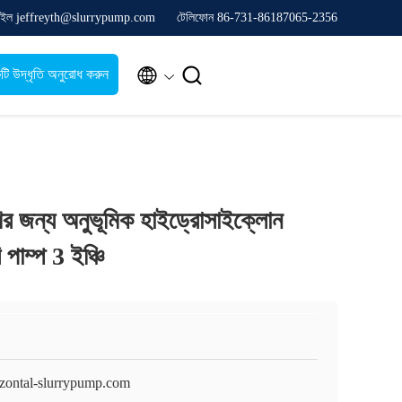
েইল jeffreyth@slurrypump.com
টেলিফোন 86-731-86187065-2356


টি উদ্ধৃতি অনুরোধ করুন
ণের জন্য অনুভূমিক হাইড্রোসাইক্লোন
ি পাম্প 3 ইঞ্চি
izontal-slurrypump.com